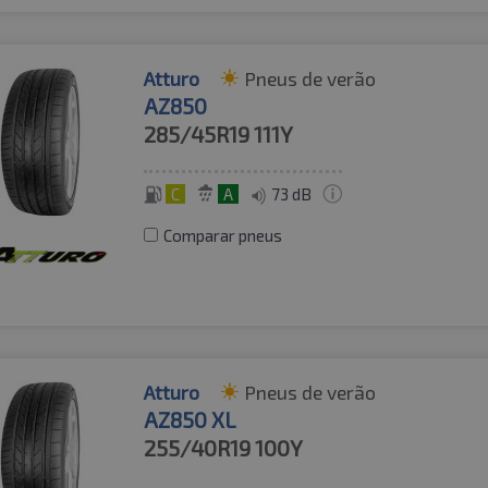
Atturo
Pneus de verão
AZ850
285/45R19
111Y
C
A
73 dB
Comparar pneus
Atturo
Pneus de verão
AZ850 XL
255/40R19
100Y