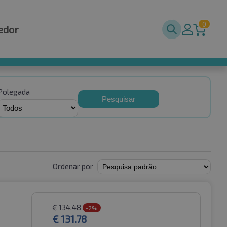
0
edor
Polegada
Pesquisar
Ordenar por
€
134.48
-2%
€
131.78