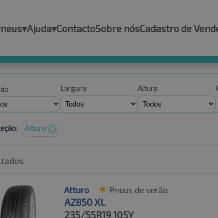
Pneus
▾
Ajuda
▾
Contacto
Sobre nós
Cadastro de Vend
Largura
Altura
ção
leção:
Atturo
ltados
Atturo
Pneus de verão
AZ850 XL
235/55R19
105Y