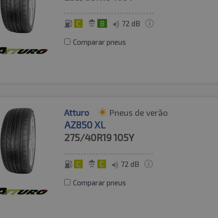
C
B
72 dB
Comparar pneus
Atturo
Pneus de verão
AZ850 XL
275/40R19
105Y
C
C
72 dB
Comparar pneus