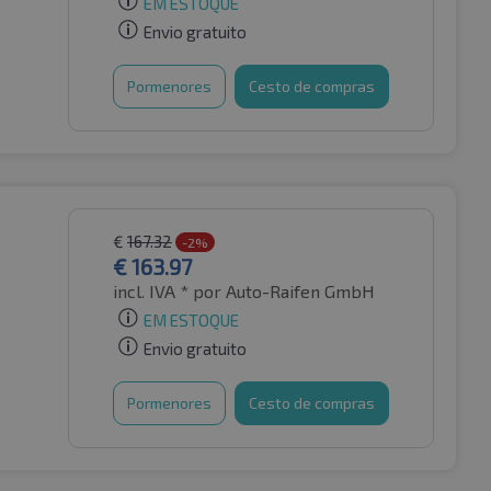
EM ESTOQUE
Envio gratuito
Pormenores
Cesto de compras
€
167.32
-2%
€
163.97
incl. IVA *
por Auto-Raifen GmbH
EM ESTOQUE
Envio gratuito
Pormenores
Cesto de compras