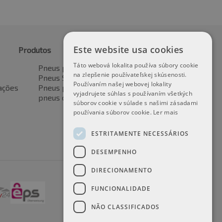
Este website usa cookies
Produtos
Táto webová lokalita používa súbory cookie
Pneus para automóveis
na zlepšenie používateľskej skúsenosti.
Pneus SUV / 4x4
Používaním našej webovej lokality
ações
Pneus para veículos de transporte
vyjadrujete súhlas s používaním všetkých
pneus de motocicleta
súborov cookie v súlade s našimi zásadami
používania súborov cookie.
Ler mais
ESTRITAMENTE NECESSÁRIOS
DESEMPENHO
DIRECIONAMENTO
FUNCIONALIDADE
NÃO CLASSIFICADOS