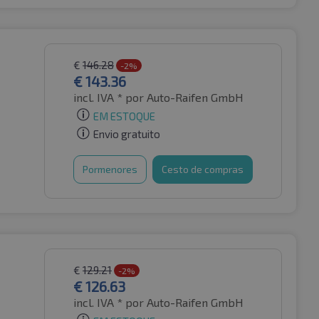
€
146.28
-2%
€
143.36
incl. IVA *
por Auto-Raifen GmbH
EM ESTOQUE
Envio gratuito
Pormenores
Cesto de compras
€
129.21
-2%
€
126.63
incl. IVA *
por Auto-Raifen GmbH