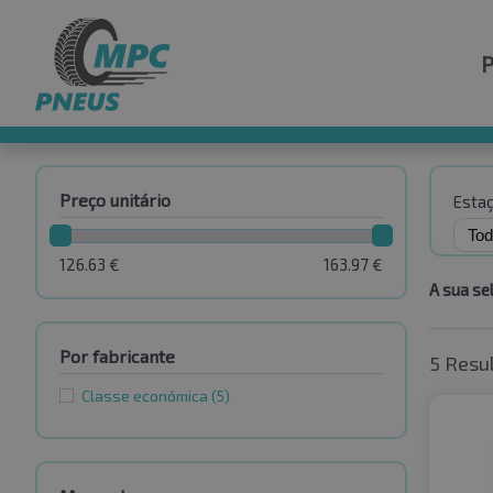
Preço unitário
Esta
126.63
€
163.97
€
A sua se
Por fabricante
5 Resu
Classe económica
(5)