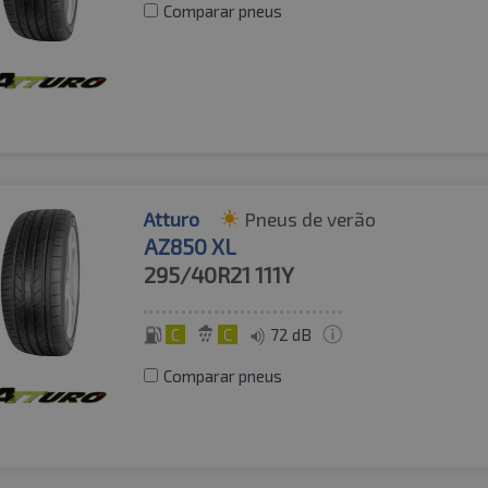
Comparar pneus
Atturo
Pneus de verão
AZ850 XL
295/40R21
111Y
C
C
72 dB
Comparar pneus