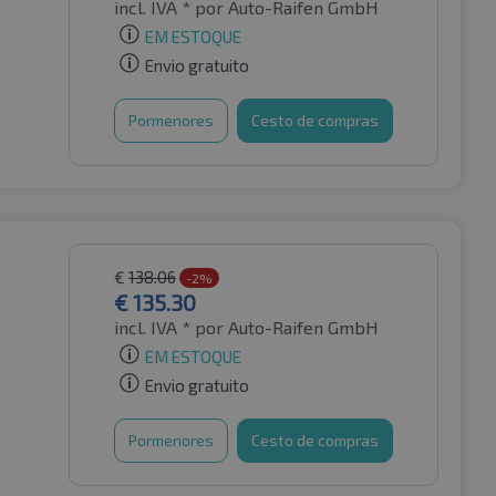
incl. IVA *
por Auto-Raifen GmbH
EM ESTOQUE
Envio gratuito
Pormenores
Cesto de compras
€
138.06
-2%
€
135.30
incl. IVA *
por Auto-Raifen GmbH
EM ESTOQUE
Envio gratuito
Pormenores
Cesto de compras