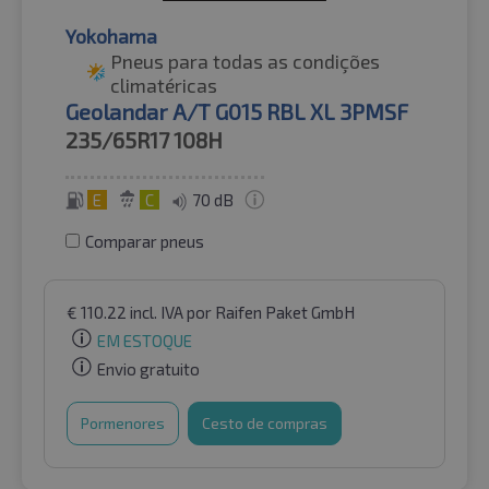
Yokohama
Pneus para todas as condições
climatéricas
Geolandar A/T G015 RBL XL 3PMSF
235/65R17
108H
E
C
70 dB
Comparar pneus
€
110.22
incl. IVA
por Raifen Paket GmbH
EM ESTOQUE
Envio gratuito
Pormenores
Cesto de compras