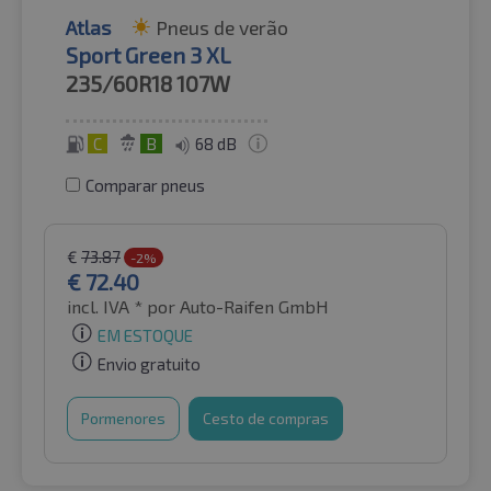
Atlas
Pneus de verão
Sport Green 3 XL
235/60R18
107W
C
B
68 dB
Comparar pneus
€
73.87
-2%
€
72.40
incl. IVA *
por Auto-Raifen GmbH
EM ESTOQUE
Envio gratuito
Pormenores
Cesto de compras