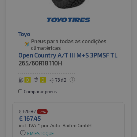
Toyo
Pneus para todas as condições
climatéricas
Open Country A/T III M+S 3PMSF TL
265/60R18
110H
D
D
73 dB
Comparar pneus
€
170.87
-2%
€
167.45
incl. IVA *
por Auto-Raifen GmbH
EM ESTOQUE