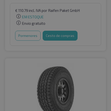
€
110.79
incl. IVA
por Raifen Paket GmbH
EM ESTOQUE
Envio gratuito
Pormenores
Cesto de compras