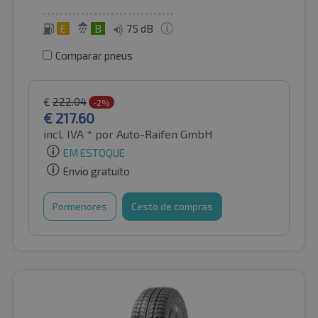
E
B
75 dB
Comparar pneus
€
222.04
-2%
€
217.60
incl. IVA *
por Auto-Raifen GmbH
EM ESTOQUE
Envio gratuito
Pormenores
Cesto de compras