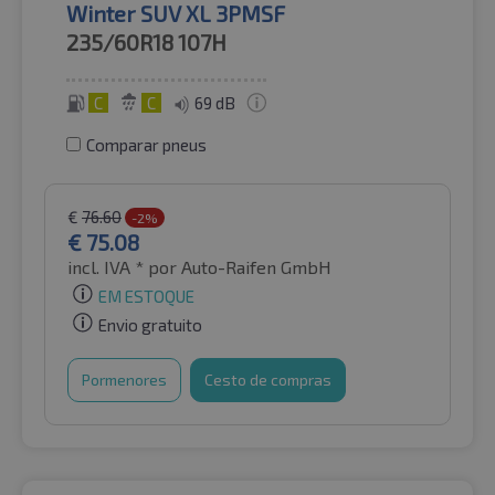
Winter SUV XL 3PMSF
235/60R18
107H
C
C
69 dB
Comparar pneus
€
76.60
-2%
€
75.08
incl. IVA *
por Auto-Raifen GmbH
EM ESTOQUE
Envio gratuito
Pormenores
Cesto de compras