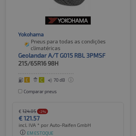
Yokohama
Pneus para todas as condições
climatéricas
Geolandar A/T G015 RBL 3PMSF
215/65R16
98H
E
C
70 dB
Comparar pneus
€
124.05
-2%
€
121.57
incl. IVA *
por Auto-Raifen GmbH
EM ESTOQUE