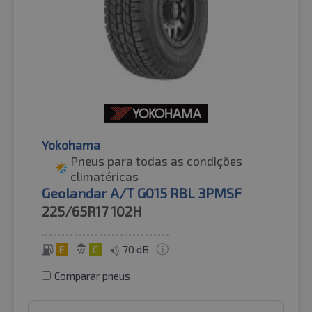
Yokohama
Pneus para todas as condições
climatéricas
Geolandar A/T G015 RBL 3PMSF
225/65R17
102H
E
C
70 dB
Comparar pneus