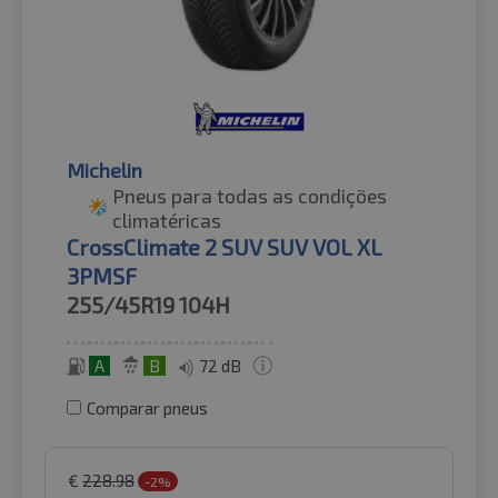
Michelin
Pneus para todas as condições
climatéricas
CrossClimate 2 SUV SUV VOL XL
3PMSF
255/45R19
104H
A
B
72 dB
Comparar pneus
€
228.98
-2%