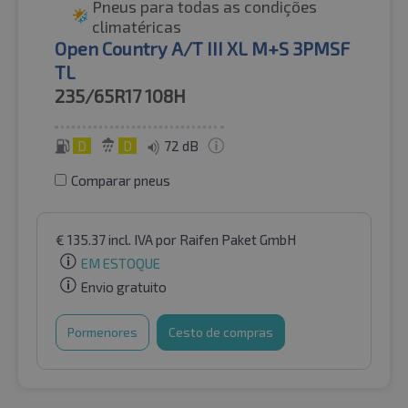
Pneus para todas as condições
climatéricas
Open Country A/T III XL M+S 3PMSF
TL
235/65R17
108H
D
D
72 dB
Comparar pneus
€
135.37
incl. IVA
por Raifen Paket GmbH
EM ESTOQUE
Envio gratuito
Pormenores
Cesto de compras