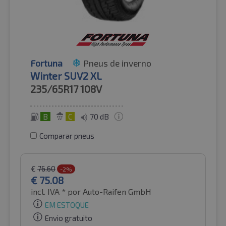
Fortuna
Pneus de inverno
Winter SUV2 XL
235/65R17
108V
B
C
70 dB
Comparar pneus
€
76.60
-2%
€
75.08
incl. IVA *
por Auto-Raifen GmbH
EM ESTOQUE
Envio gratuito