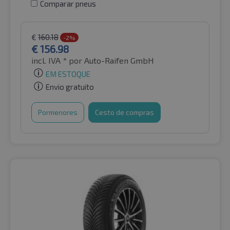
Comparar pneus
€
160.18
-2%
€
156.98
incl. IVA *
por Auto-Raifen GmbH
EM ESTOQUE
Envio gratuito
Pormenores
Cesto de compras