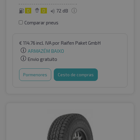
D
D
72 dB
Comparar pneus
€
114.76
incl. IVA
por Raifen Paket GmbH
ARMAZÉM BAIXO
Envio gratuito
Pormenores
Cesto de compras