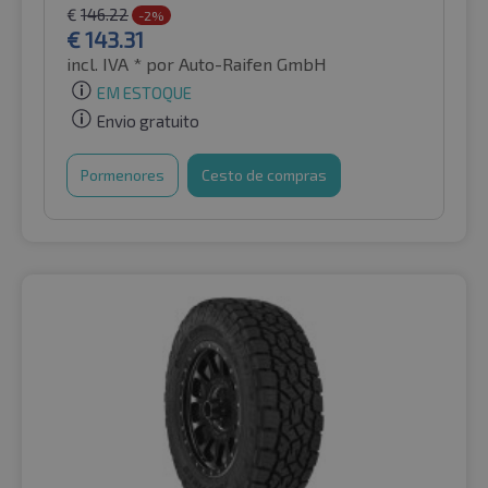
€
146.22
-2%
€
143.31
incl. IVA *
por Auto-Raifen GmbH
EM ESTOQUE
Envio gratuito
Pormenores
Cesto de compras