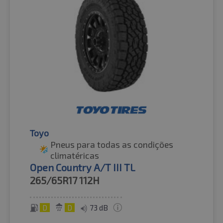
Toyo
Pneus para todas as condições
climatéricas
Open Country A/T III TL
265/65R17
112H
D
D
73 dB