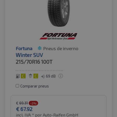
Fortuna
Pneus de inverno
Winter SUV
215/70R16
100T
C
C
69 dB
Comparar pneus
€
69.31
-2%
€
67.92
incl. IVA *
por Auto-Raifen GmbH