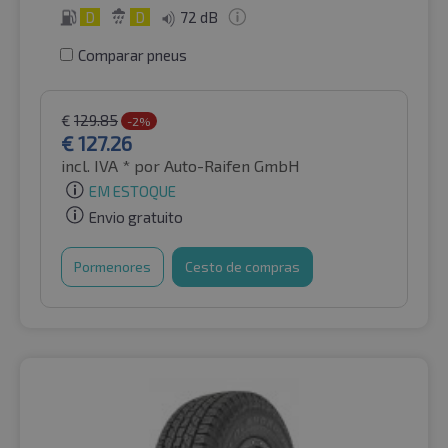
D
D
72 dB
Comparar pneus
€
129.85
-2%
€
127.26
incl. IVA *
por Auto-Raifen GmbH
EM ESTOQUE
Envio gratuito
Pormenores
Cesto de compras