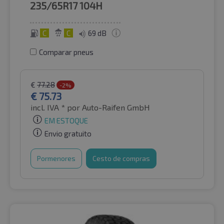
235/65R17
104H
C
C
69 dB
Comparar pneus
€
77.28
-2%
€
75.73
incl. IVA *
por Auto-Raifen GmbH
EM ESTOQUE
Envio gratuito
Pormenores
Cesto de compras