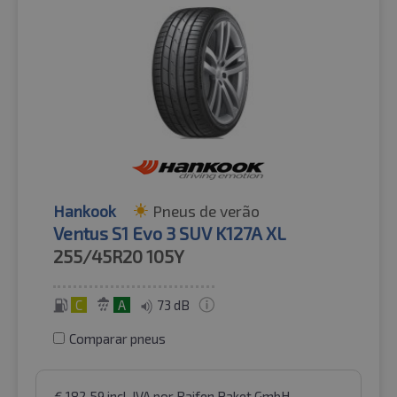
Hankook
Pneus de verão
Ventus S1 Evo 3 SUV K127A XL
255/45R20
105Y
C
A
73 dB
Comparar pneus
€
182.59
incl. IVA
por Raifen Paket GmbH