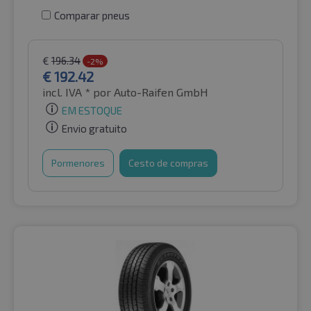
Comparar pneus
€
196.34
-2%
€
192.42
incl. IVA *
por Auto-Raifen GmbH
EM ESTOQUE
Envio gratuito
Pormenores
Cesto de compras