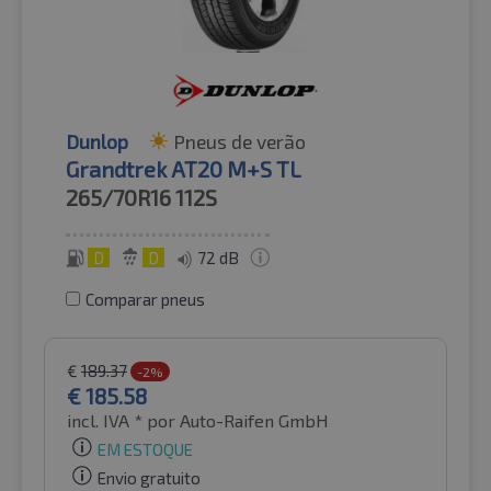
Dunlop
Pneus de verão
Grandtrek AT20 M+S TL
265/70R16
112S
D
D
72 dB
Comparar pneus
€
189.37
-2%
€
185.58
incl. IVA *
por Auto-Raifen GmbH
EM ESTOQUE
Envio gratuito