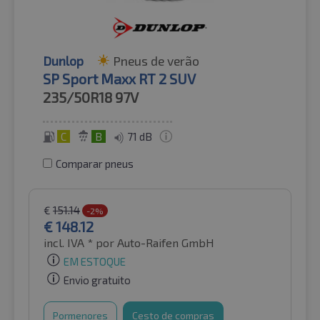
Dunlop
Pneus de verão
SP Sport Maxx RT 2 SUV
235/50R18
97V
C
B
71 dB
Comparar pneus
€
151.14
-2%
€
148.12
incl. IVA *
por Auto-Raifen GmbH
EM ESTOQUE
Envio gratuito
Pormenores
Cesto de compras