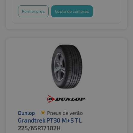
Pormenores
Cesto de compras
Dunlop
Pneus de verão
Grandtrek PT30 M+S TL
225/65R17
102H