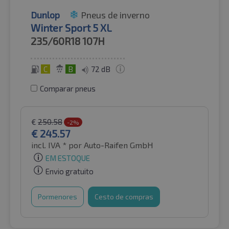
Dunlop
Pneus de inverno
Winter Sport 5 XL
235/60R18
107H
C
B
72 dB
Comparar pneus
€
250.58
-2%
€
245.57
incl. IVA *
por Auto-Raifen GmbH
EM ESTOQUE
Envio gratuito
Pormenores
Cesto de compras