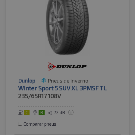
Dunlop
Pneus de inverno
Winter Sport 5 SUV XL 3PMSF TL
235/65R17
108V
C
B
72 dB
Comparar pneus