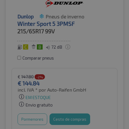
Dunlop
Pneus de inverno
Winter Sport 5 3PMSF
215/65R17
99V
C
B
72 dB
Comparar pneus
€
147.80
-2%
€
144.84
incl. IVA *
por Auto-Raifen GmbH
EM ESTOQUE
Envio gratuito
Pormenores
Cesto de compras