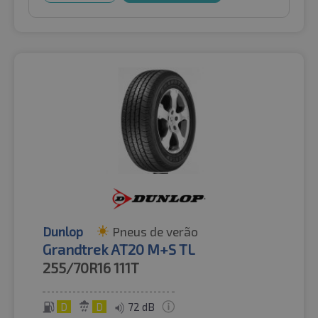
Dunlop
Pneus de verão
Grandtrek AT20 M+S TL
255/70R16
111T
D
D
72 dB