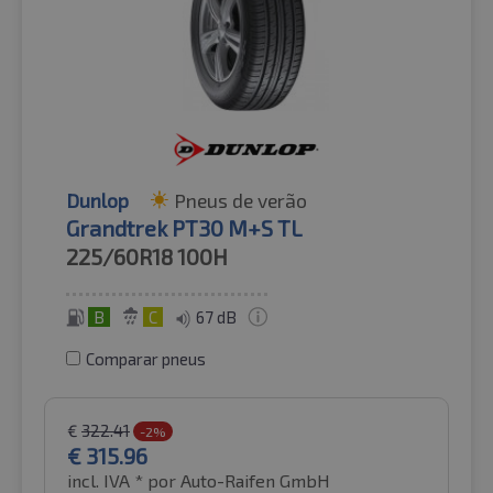
Dunlop
Pneus de verão
Grandtrek PT30 M+S TL
225/60R18
100H
B
C
67 dB
Comparar pneus
€
322.41
-2%
€
315.96
incl. IVA *
por Auto-Raifen GmbH