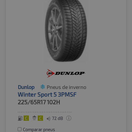
Dunlop
Pneus de inverno
Winter Sport 5 3PMSF
225/65R17
102H
C
C
72 dB
Comparar pneus