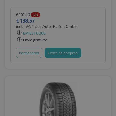
€
141.40
-2%
€
138.57
incl. IVA *
por Auto-Raifen GmbH
EM ESTOQUE
Envio gratuito
Pormenores
Cesto de compras