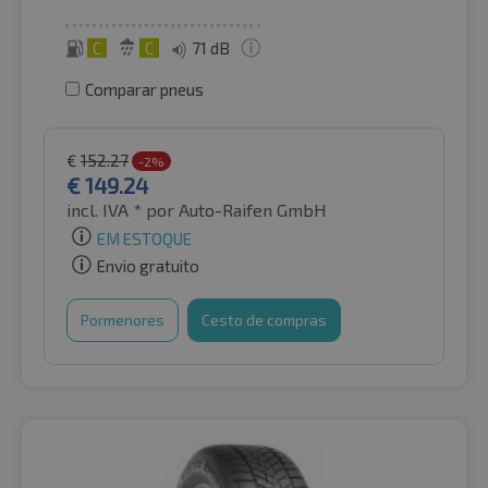
C
C
71 dB
Comparar pneus
€
152.27
-2%
€
149.24
incl. IVA *
por Auto-Raifen GmbH
EM ESTOQUE
Envio gratuito
Pormenores
Cesto de compras