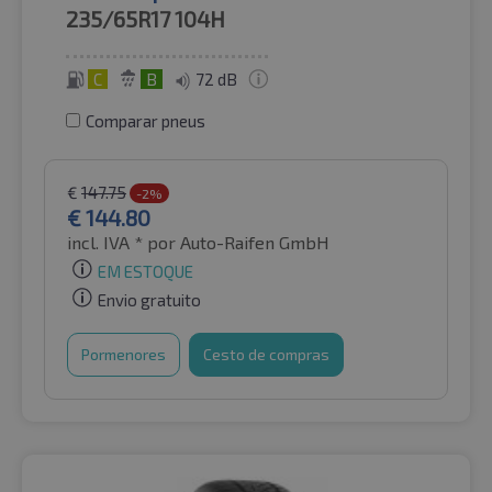
235/65R17
104H
C
B
72 dB
Comparar pneus
€
147.75
-2%
€
144.80
incl. IVA *
por Auto-Raifen GmbH
EM ESTOQUE
Envio gratuito
Pormenores
Cesto de compras