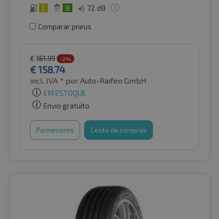
C
B
72 dB
Comparar pneus
€
161.99
-2%
€
158.74
incl. IVA *
por Auto-Raifen GmbH
EM ESTOQUE
Envio gratuito
Pormenores
Cesto de compras