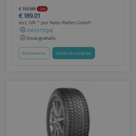
€
192.88
-2%
€
189.01
incl. IVA *
por Auto-Raifen GmbH
EM ESTOQUE
Envio gratuito
Pormenores
Cesto de compras