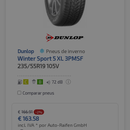
Dunlop
Pneus de inverno
Winter Sport 5 XL 3PMSF
235/55R19
105V
C
B
72 dB
Comparar pneus
€
166.91
-2%
€
163.58
incl. IVA *
por Auto-Raifen GmbH