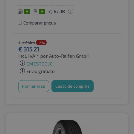
B
B
67 dB
Comparar pneus
€
321.65
-2%
€
315.21
incl. IVA *
por Auto-Raifen GmbH
EM ESTOQUE
Envio gratuito
Pormenores
Cesto de compras