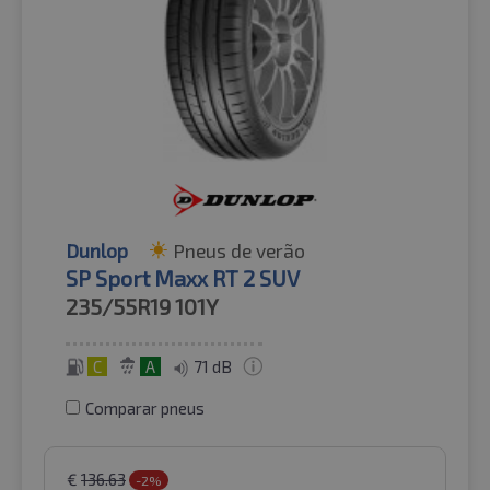
Dunlop
Pneus de verão
SP Sport Maxx RT 2 SUV
235/55R19
101Y
C
A
71 dB
Comparar pneus
€
136.63
-2%