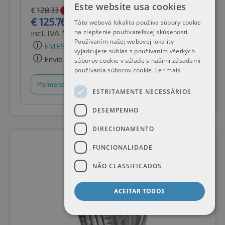
Este website usa cookies
€
128.33
-2%
€
125.76
Táto webová lokalita používa súbory cookie
na zlepšenie používateľskej skúsenosti.
incl. IVA *
por Auto-Raifen GmbH
Používaním našej webovej lokality
EM ESTOQUE
vyjadrujete súhlas s používaním všetkých
Envio gratuito
súborov cookie v súlade s našimi zásadami
používania súborov cookie.
Ler mais
Pormenores
Cesto de compras
ESTRITAMENTE NECESSÁRIOS
DESEMPENHO
DIRECIONAMENTO
FUNCIONALIDADE
NÃO CLASSIFICADOS
ACEITAR TODOS