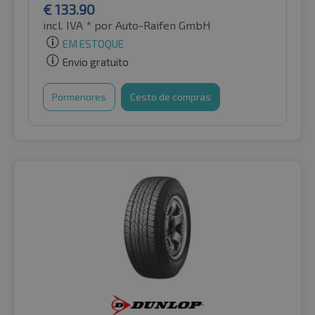
€
133.90
incl. IVA *
por Auto-Raifen GmbH
EM ESTOQUE
Envio gratuito
Pormenores
Cesto de compras