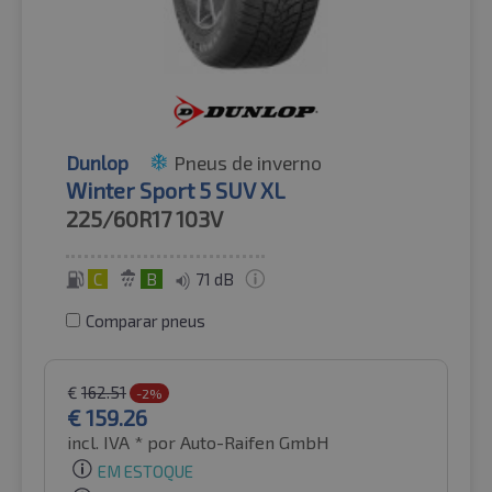
Dunlop
Pneus de inverno
Winter Sport 5 SUV XL
225/60R17
103V
C
B
71 dB
Comparar pneus
€
162.51
-2%
€
159.26
incl. IVA *
por Auto-Raifen GmbH
EM ESTOQUE