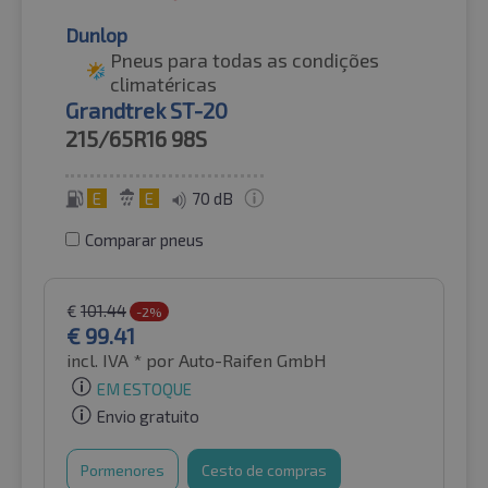
Dunlop
Pneus para todas as condições
climatéricas
Grandtrek ST-20
215/65R16
98S
E
E
70 dB
Comparar pneus
€
101.44
-2%
€
99.41
incl. IVA *
por Auto-Raifen GmbH
EM ESTOQUE
Envio gratuito
Pormenores
Cesto de compras