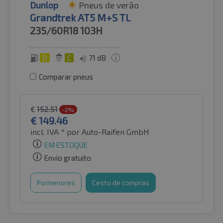
Dunlop
Pneus de verão
Grandtrek AT5 M+S TL
235/60R18
103H
D
C
71 dB
Comparar pneus
€
152.51
-2%
€
149.46
incl. IVA *
por Auto-Raifen GmbH
EM ESTOQUE
Envio gratuito
Pormenores
Cesto de compras