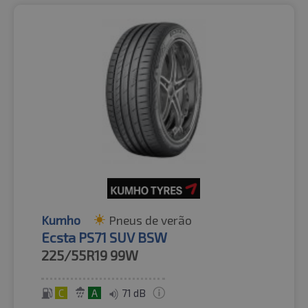
Kumho
Pneus de verão
Ecsta PS71 SUV BSW
225/55R19
99W
C
A
71 dB