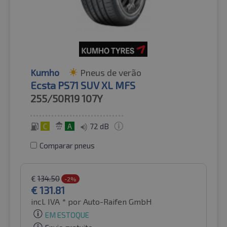
Kumho
Pneus de verão
Ecsta PS71 SUV XL MFS
255/50R19
107Y
C
A
72 dB
Comparar pneus
€
134.50
-2%
€
131.81
incl. IVA *
por Auto-Raifen GmbH
EM ESTOQUE