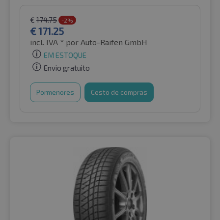
€
174.75
-2%
€
171.25
incl. IVA *
por Auto-Raifen GmbH
EM ESTOQUE
Envio gratuito
Pormenores
Cesto de compras