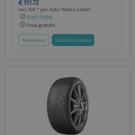
€
151.72
incl. IVA *
por Auto-Raifen GmbH
EM ESTOQUE
Envio gratuito
Pormenores
Cesto de compras