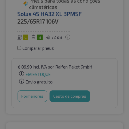
Pneus para todas as condições
climatéricas
Solus 4S HA32 XL 3PMSF
225/65R17
106V
C
B
72 dB
Comparar pneus
€
89.90
incl. IVA
por Raifen Paket GmbH
EM ESTOQUE
Envio gratuito
Pormenores
Cesto de compras