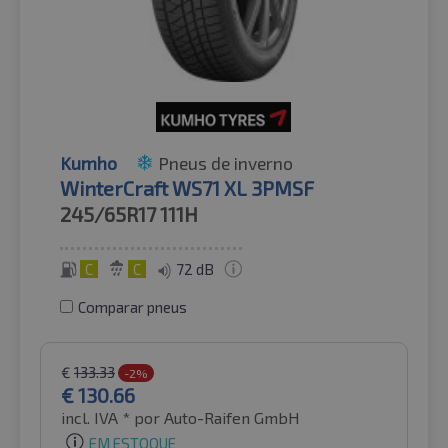
Kumho
Pneus de inverno
WinterCraft WS71 XL 3PMSF
245/65R17
111H
C
C
72 dB
Comparar pneus
€
133.33
-2%
€
130.66
incl. IVA *
por Auto-Raifen GmbH
EM ESTOQUE