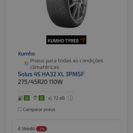
Kumho
Pneus para todas as condições
climatéricas
Solus 4S HA32 XL 3PMSF
275/45R20
110W
B
B
72 dB
Comparar pneus
€
154.82
-2%