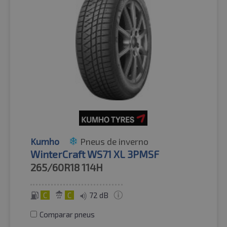
Kumho
Pneus de inverno
WinterCraft WS71 XL 3PMSF
265/60R18
114H
C
C
72 dB
Comparar pneus