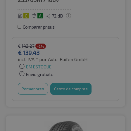
C
A
72 dB
Comparar pneus
€
142.27
-2%
€
139.43
incl. IVA *
por Auto-Raifen GmbH
EM ESTOQUE
Envio gratuito
Pormenores
Cesto de compras