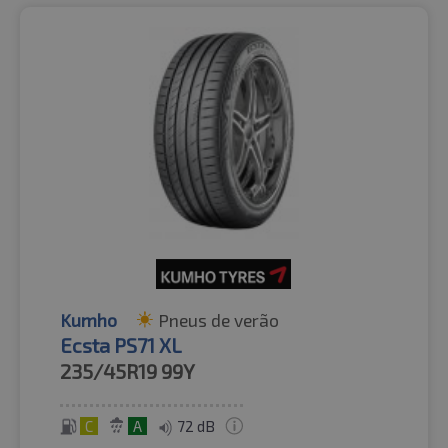
Kumho
Pneus de verão
Ecsta PS71 XL
235/45R19
99Y
C
A
72 dB