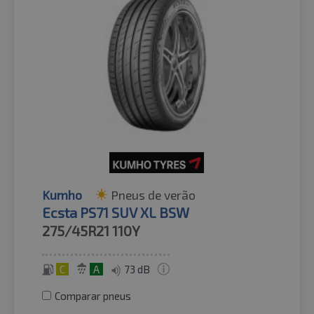
Kumho
Pneus de verão
Ecsta PS71 SUV XL BSW
275/45R21
110Y
C
A
73 dB
Comparar pneus