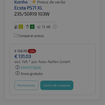
Kumho
Pneus de verão
Ecsta PS71 XL
235/50R19
103W
C
A
72 dB
Comparar pneus
€
133.70
-2%
€
131.03
incl. IVA *
por Auto-Raifen GmbH
EM ESTOQUE
Envio gratuito
Pormenores
Cesto de compras