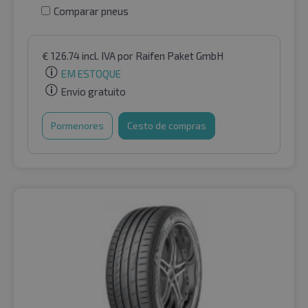
Comparar pneus
€
126.74
incl. IVA
por Raifen Paket GmbH
EM ESTOQUE
Envio gratuito
Pormenores
Cesto de compras