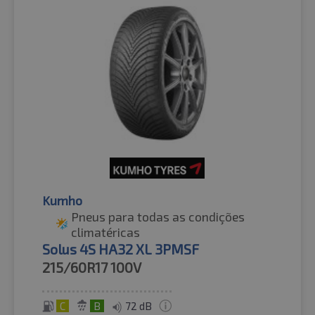
Kumho
Pneus para todas as condições
climatéricas
Solus 4S HA32 XL 3PMSF
215/60R17
100V
C
B
72 dB