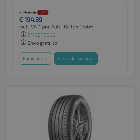
€
198.36
-2%
€
194.39
incl. IVA *
por Auto-Raifen GmbH
EM ESTOQUE
Envio gratuito
Pormenores
Cesto de compras