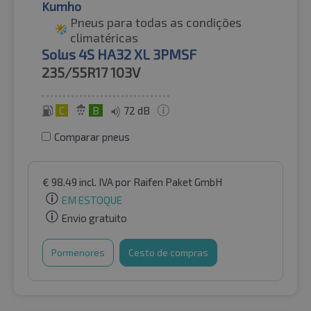
Kumho
Pneus para todas as condições
climatéricas
Solus 4S HA32 XL 3PMSF
235/55R17
103V
C
B
72 dB
Comparar pneus
€
98.49
incl. IVA
por Raifen Paket GmbH
EM ESTOQUE
Envio gratuito
Pormenores
Cesto de compras