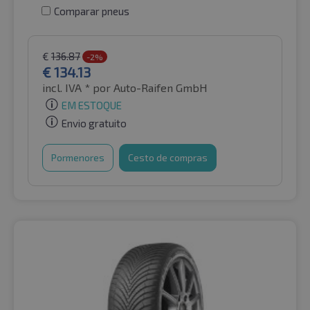
Comparar pneus
€
136.87
-2%
€
134.13
incl. IVA *
por Auto-Raifen GmbH
EM ESTOQUE
Envio gratuito
Pormenores
Cesto de compras