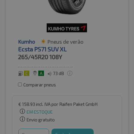
Kumho
Pneus de verão
Ecsta PS71 SUV XL
265/45R20
108Y
C
A
73 dB
Comparar pneus
€
158.93
incl. IVA
por Raifen Paket GmbH
EM ESTOQUE
Envio gratuito