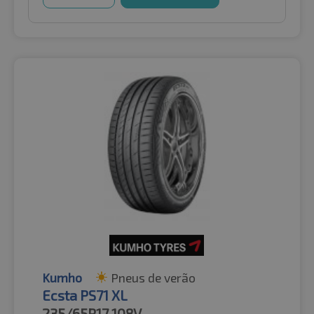
Kumho
Pneus de verão
Ecsta PS71 XL
235/65R17
108V