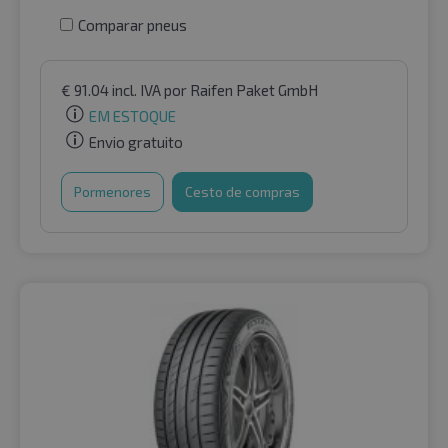
Comparar pneus
€
91.04
incl. IVA
por Raifen Paket GmbH
EM ESTOQUE
Envio gratuito
Pormenores
Cesto de compras