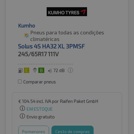
Kumho
Pneus para todas as condições
climatéricas
Solus 4S HA32 XL 3PMSF
245/65R17
111V
C
B
72 dB
Comparar pneus
€
104.54
incl. IVA
por Raifen Paket GmbH
EM ESTOQUE
Envio gratuito
Pormenores
Cesto de compras