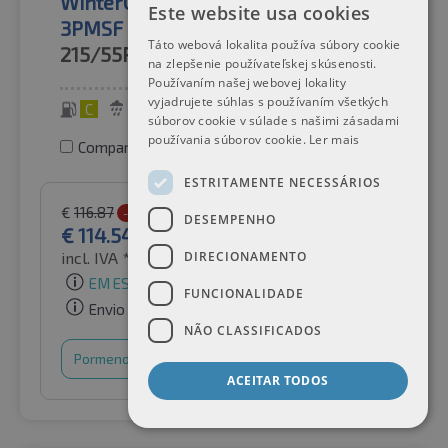
WinterCraft WS71 SUV XL BSW
Este website usa cookies
3PMSF
Táto webová lokalita používa súbory cookie
215/55R18
99V
na zlepšenie používateľskej skúsenosti.
Používaním našej webovej lokality
vyjadrujete súhlas s používaním všetkých
C
C
72 dB
súborov cookie v súlade s našimi zásadami
používania súborov cookie.
Ler mais
Comparar pneus
ESTRITAMENTE NECESSÁRIOS
€
116.87
-2%
DESEMPENHO
€
114.54
incl. IVA *
por Auto-Raifen GmbH
DIRECIONAMENTO
EM ESTOQUE
FUNCIONALIDADE
Envio gratuito
NÃO CLASSIFICADOS
Pormenores
Cesto de compras
ACEITAR TODOS