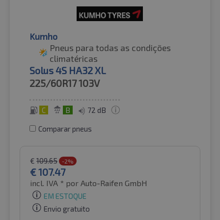
Kumho
Pneus para todas as condições
climatéricas
Solus 4S HA32 XL
225/60R17
103V
C
B
72 dB
Comparar pneus
€
109.65
-2%
€
107.47
incl. IVA *
por Auto-Raifen GmbH
EM ESTOQUE
Envio gratuito