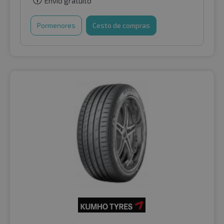
Envio gratuito
Pormenores
Cesto de compras