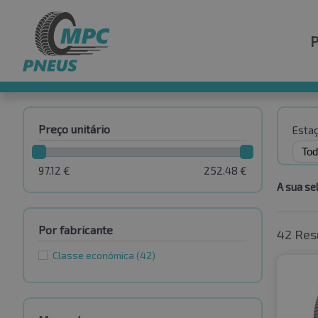
Preço unitário
Esta
97.12
€
252.48
€
A sua se
Por fabricante
42 Res
Classe económica
(42)