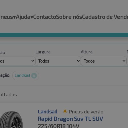
Pneus
▾
Ajuda
▾
Contacto
Sobre nós
Cadastro de Vend
Largura
Altura
ção
leção:
Landsail
ultados
Landsail
Pneus de verão
Rapid Dragon Suv TL SUV
225/60R18
104V