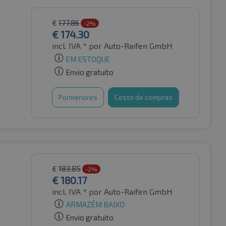
€
177.86
-2%
€
174.30
incl. IVA *
por Auto-Raifen GmbH
EM ESTOQUE
Envio gratuito
Pormenores
Cesto de compras
€
183.85
-2%
€
180.17
incl. IVA *
por Auto-Raifen GmbH
ARMAZÉM BAIXO
Envio gratuito