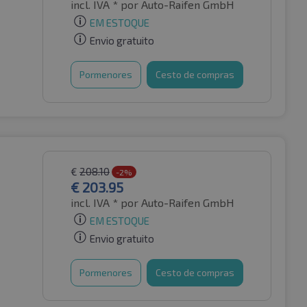
incl. IVA *
por Auto-Raifen GmbH
EM ESTOQUE
Envio gratuito
Pormenores
Cesto de compras
€
208.10
-2%
€
203.95
incl. IVA *
por Auto-Raifen GmbH
EM ESTOQUE
Envio gratuito
Pormenores
Cesto de compras