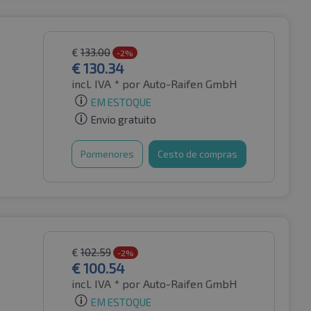
€
133.00
-2%
€
130.34
incl. IVA *
por Auto-Raifen GmbH
EM ESTOQUE
Envio gratuito
Pormenores
Cesto de compras
€
102.59
-2%
€
100.54
incl. IVA *
por Auto-Raifen GmbH
EM ESTOQUE