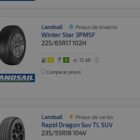
Landsail
Pneus de inverno
Winter Star 3PMSF
225/65R17
102H
D
B
72 dB
Comparar pneus
Landsail
Pneus de verão
Rapid Dragon Suv TL SUV
235/55R18
104V