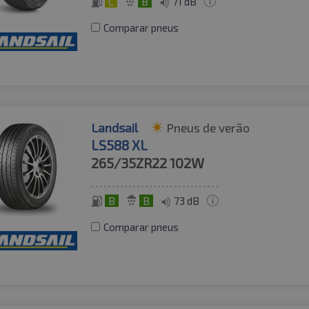
C
B
71 dB
Comparar pneus
Landsail
Pneus de verão
LS588 XL
265/35ZR22
102W
B
B
73 dB
Comparar pneus