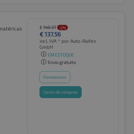
€
140.37
matéricas
-2%
€
137.56
incl. IVA *
por Auto-Raifen
GmbH
EM ESTOQUE
Envio gratuito
Pormenores
Cesto de compras