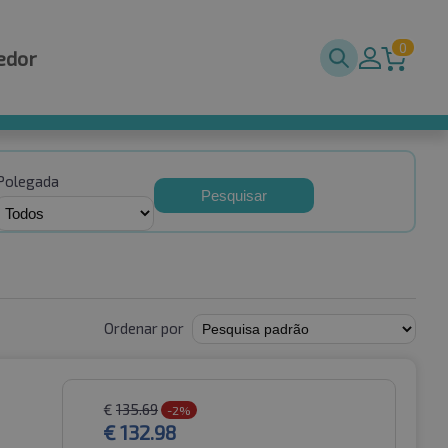
0
edor
Polegada
Pesquisar
Ordenar por
€
135.69
-2%
€
132.98