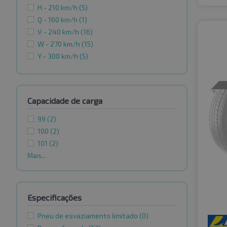
H - 210 km/h
(5)
Q - 160 km/h
(1)
V - 240 km/h
(16)
W - 270 km/h
(15)
Y - 300 km/h
(5)
Capacidade de carga
99
(2)
100
(2)
101
(2)
Mais...
Especificações
Pneu de esvaziamento limitado
(0)