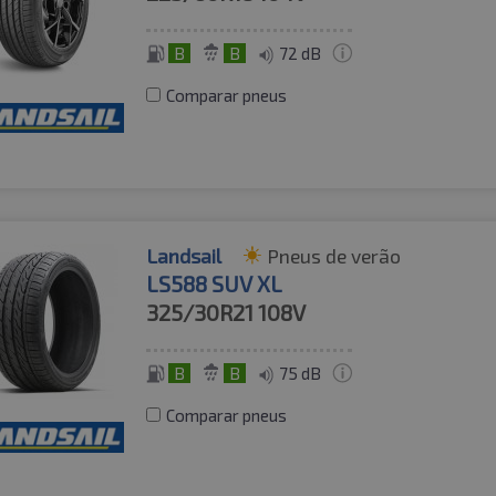
B
B
72 dB
Comparar pneus
Landsail
Pneus de verão
LS588 SUV XL
325/30R21
108V
B
B
75 dB
Comparar pneus