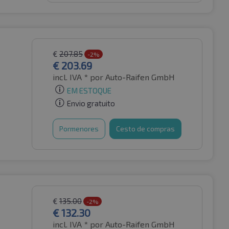
€
207.85
-2%
€
203.69
incl. IVA *
por Auto-Raifen GmbH
EM ESTOQUE
Envio gratuito
Pormenores
Cesto de compras
€
135.00
-2%
€
132.30
incl. IVA *
por Auto-Raifen GmbH