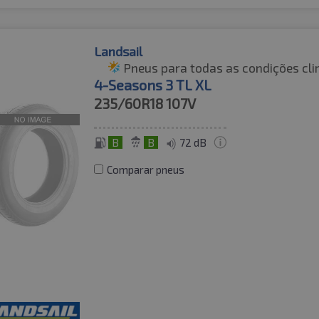
Landsail
Pneus para todas as condições cli
4-Seasons 3 TL XL
235/60R18
107V
B
B
72 dB
Comparar pneus