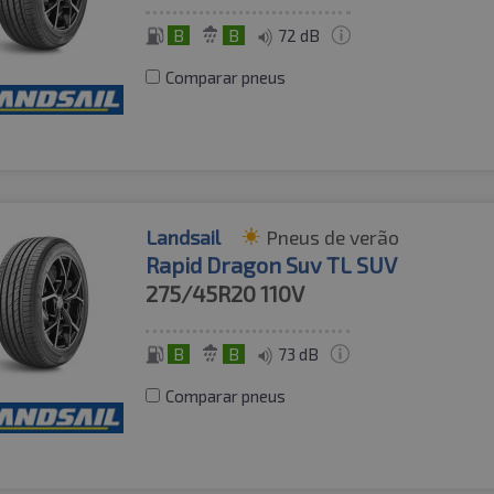
B
B
72 dB
Comparar pneus
Landsail
Pneus de verão
Rapid Dragon Suv TL SUV
275/45R20
110V
B
B
73 dB
Comparar pneus