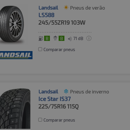
Landsail
Pneus de verão
LS588
245/55ZR19
103W
B
B
71 dB
Comparar pneus
Landsail
Pneus de inverno
Ice Star IS37
225/75R16
115Q
Comparar pneus