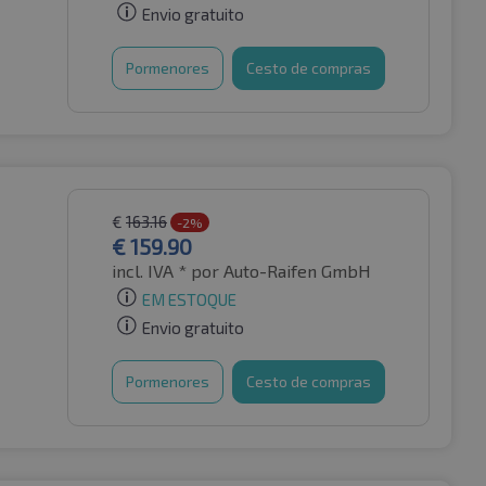
Envio gratuito
Pormenores
Cesto de compras
€
163.16
-2%
€
159.90
incl. IVA *
por Auto-Raifen GmbH
EM ESTOQUE
Envio gratuito
Pormenores
Cesto de compras