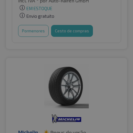
incl. IVA *
por Auto-Raifen GmbH
EM ESTOQUE
Envio gratuito
Pormenores
Cesto de compras
Michelin
Pneus de verão