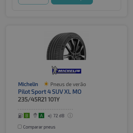
Michelin
Pneus de verão
Pilot Sport 4 SUV XL MO
235/45R21
101Y
B
A
72 dB
Comparar pneus