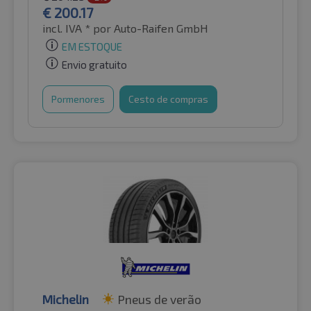
€
200.17
incl. IVA *
por Auto-Raifen GmbH
EM ESTOQUE
Envio gratuito
Pormenores
Cesto de compras
Michelin
Pneus de verão