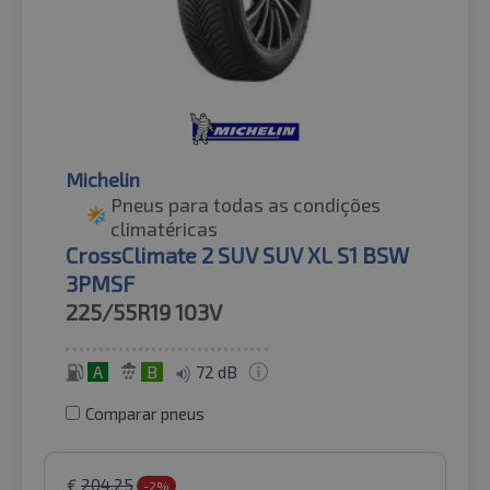
Michelin
Pneus para todas as condições
climatéricas
CrossClimate 2 SUV SUV XL S1 BSW
3PMSF
225/55R19
103V
A
B
72 dB
Comparar pneus
€
204.25
-2%