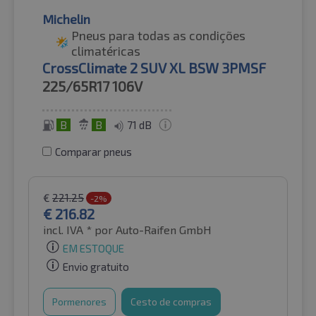
Michelin
Pneus para todas as condições
climatéricas
CrossClimate 2 SUV XL BSW 3PMSF
225/65R17
106V
B
B
71 dB
Comparar pneus
€
221.25
-2%
€
216.82
incl. IVA *
por Auto-Raifen GmbH
EM ESTOQUE
Envio gratuito
Pormenores
Cesto de compras