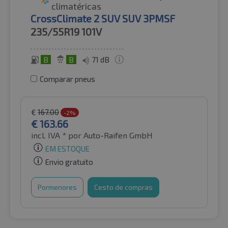
climatéricas
CrossClimate 2 SUV SUV 3PMSF
235/55R19
101V
B
B
71 dB
Comparar pneus
€
167.00
-2%
€
163.66
incl. IVA *
por Auto-Raifen GmbH
EM ESTOQUE
Envio gratuito
Pormenores
Cesto de compras