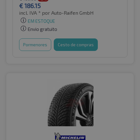
€
186.15
incl. IVA *
por Auto-Raifen GmbH
EM ESTOQUE
Envio gratuito
Pormenores
Cesto de compras