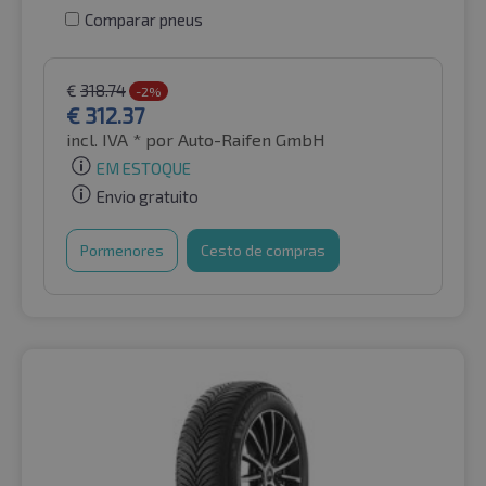
Comparar pneus
€
318.74
-2%
€
312.37
incl. IVA *
por Auto-Raifen GmbH
EM ESTOQUE
Envio gratuito
Pormenores
Cesto de compras