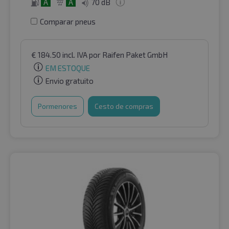
A
A
70 dB
Comparar pneus
€
184.50
incl. IVA
por Raifen Paket GmbH
EM ESTOQUE
Envio gratuito
Pormenores
Cesto de compras