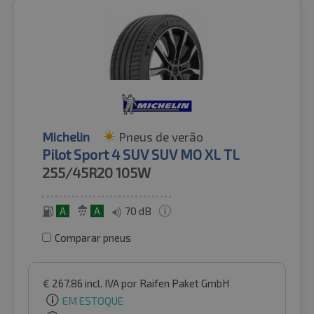
Michelin
Pneus de verão
Pilot Sport 4 SUV SUV MO XL TL
255/45R20
105W
A
A
70 dB
Comparar pneus
€
267.86
incl. IVA
por Raifen Paket GmbH
EM ESTOQUE