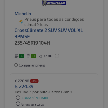
Michelin
Pneus para todas as condições
climatéricas
CrossClimate 2 SUV SUV VOL XL
3PMSF
255/45R19
104H
A
B
72 dB
Comparar pneus
€
228.98
-2%
€
224.39
incl. IVA *
por Auto-Raifen GmbH
ARMAZÉM BAIXO
Envio gratuito