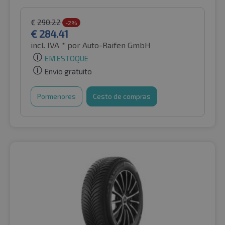
€
290.22
-2%
€
284.41
incl. IVA *
por Auto-Raifen GmbH
EM ESTOQUE
Envio gratuito
Pormenores
Cesto de compras