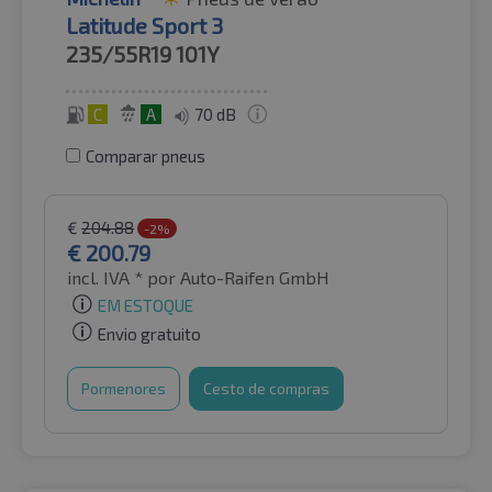
Latitude Sport 3
235/55R19
101Y
C
A
70 dB
Comparar pneus
€
204.88
-2%
€
200.79
incl. IVA *
por Auto-Raifen GmbH
EM ESTOQUE
Envio gratuito
Pormenores
Cesto de compras