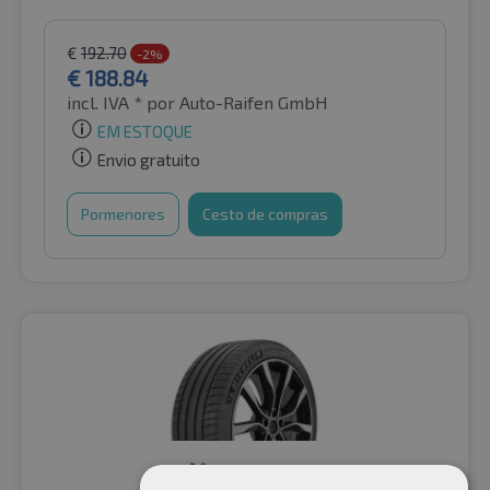
€
192.70
-2%
€
188.84
incl. IVA *
por Auto-Raifen GmbH
EM ESTOQUE
Envio gratuito
Pormenores
Cesto de compras