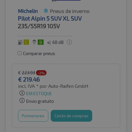
Michelin
Pneus de inverno
Pilot Alpin 5 SUV XL SUV
235/55R19
105V
C
B
68 dB
Comparar pneus
€
223.93
-2%
€
219.46
incl. IVA *
por Auto-Raifen GmbH
EM ESTOQUE
Envio gratuito
Pormenores
Cesto de compras