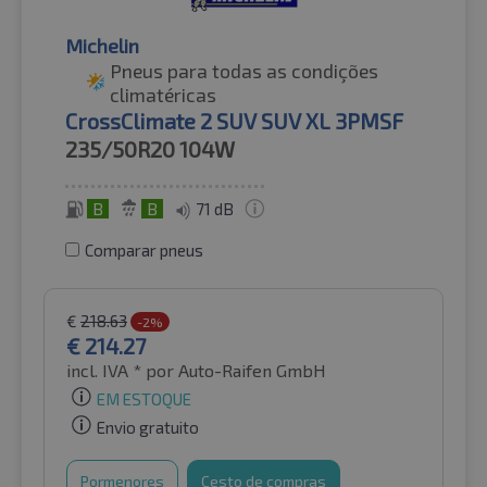
Michelin
Pneus para todas as condições
climatéricas
CrossClimate 2 SUV SUV XL 3PMSF
235/50R20
104W
B
B
71 dB
Comparar pneus
€
218.63
-2%
€
214.27
incl. IVA *
por Auto-Raifen GmbH
EM ESTOQUE
Envio gratuito
Pormenores
Cesto de compras