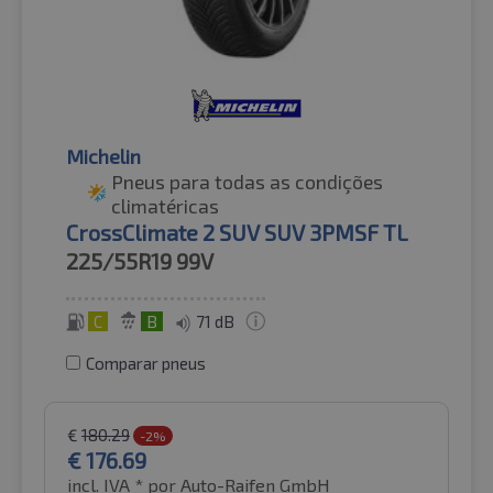
Michelin
Pneus para todas as condições
climatéricas
CrossClimate 2 SUV SUV 3PMSF TL
225/55R19
99V
C
B
71 dB
Comparar pneus
€
180.29
-2%
€
176.69
incl. IVA *
por Auto-Raifen GmbH