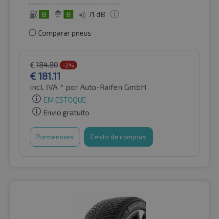
B
B
71 dB
Comparar pneus
€
184.80
-2%
€
181.11
incl. IVA *
por Auto-Raifen GmbH
EM ESTOQUE
Envio gratuito
Pormenores
Cesto de compras