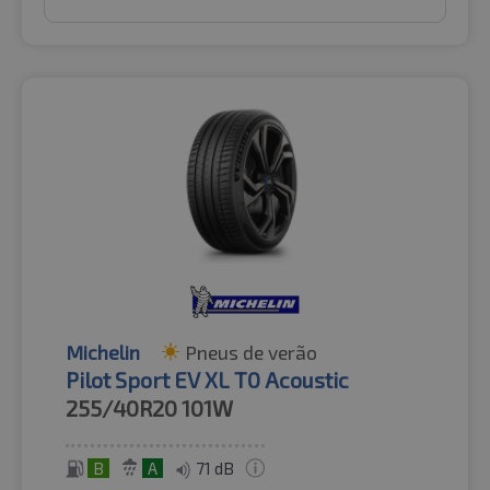
Michelin
Pneus de verão
Pilot Sport EV XL T0 Acoustic
255/40R20
101W
B
A
71 dB