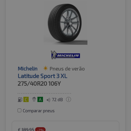
Michelin
Pneus de verão
Latitude Sport 3 XL
275/40R20
106Y
C
A
72 dB
Comparar pneus
€
189.95
-2%