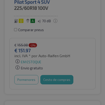
Pilot Sport 4 SUV
225/60R18
100V
D
A
70 dB
Comparar pneus
€
155.08
-2%
€
151.97
incl. IVA *
por Auto-Raifen GmbH
EM ESTOQUE
Envio gratuito
Pormenores
Cesto de compras