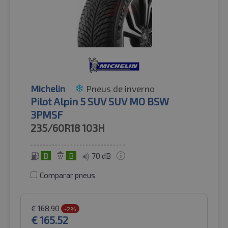
Michelin
Pneus de inverno
Pilot Alpin 5 SUV SUV MO BSW
3PMSF
235/60R18
103H
B
B
70 dB
Comparar pneus
€
168.90
-2%
€
165.52