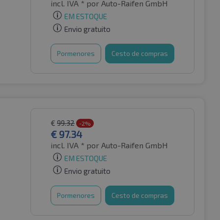
incl. IVA *
por Auto-Raifen GmbH
EM ESTOQUE
Envio gratuito
Pormenores
Cesto de compras
€
99.32
-2%
€
97.34
incl. IVA *
por Auto-Raifen GmbH
EM ESTOQUE
Envio gratuito
Pormenores
Cesto de compras