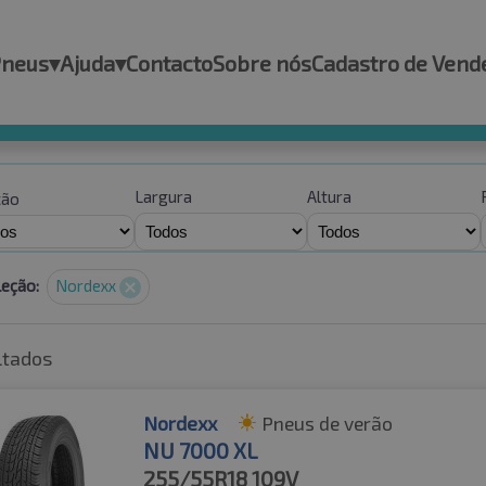
Pneus
▾
Ajuda
▾
Contacto
Sobre nós
Cadastro de Vend
Largura
Altura
ção
leção:
Nordexx
ltados
Nordexx
Pneus de verão
NU 7000 XL
255/55R18
109V