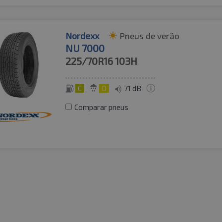
Nordexx
Pneus de verão
NU 7000
225/70R16
103H
C
D
71 dB
Comparar pneus