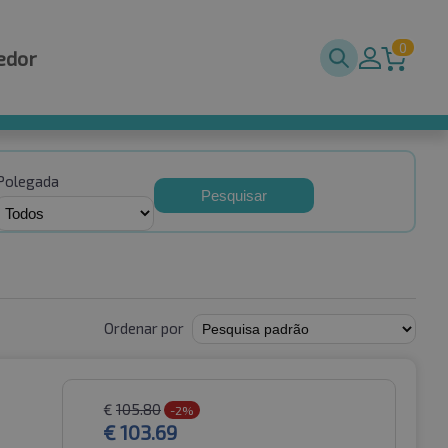
0
edor
Polegada
Pesquisar
Ordenar por
€
105.80
-2%
€
103.69