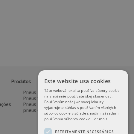
Este website usa cookies
Produtos
Táto webová lokalita používa súbory cookie
Pneus para automóveis
na zlepšenie používateľskej skúsenosti.
Pneus SUV / 4x4
Používaním našej webovej lokality
ações
Pneus para veículos de transporte
vyjadrujete súhlas s používaním všetkých
pneus de motocicleta
súborov cookie v súlade s našimi zásadami
používania súborov cookie.
Ler mais
ESTRITAMENTE NECESSÁRIOS