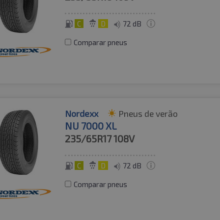
C
D
72 dB
Comparar pneus
Nordexx
Pneus de verão
NU 7000 XL
235/65R17
108V
C
D
72 dB
Comparar pneus