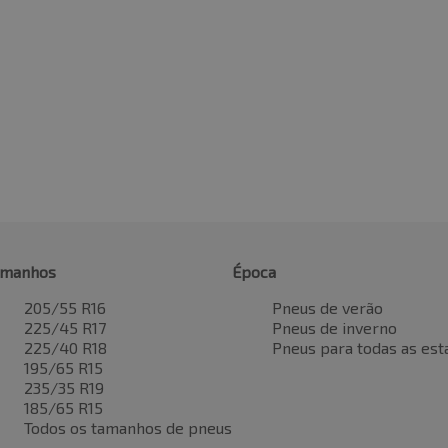
amanhos
Época
205/55 R16
Pneus de verão
225/45 R17
Pneus de inverno
225/40 R18
Pneus para todas as est
195/65 R15
235/35 R19
185/65 R15
Todos os tamanhos de pneus