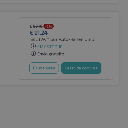
€
93.10
-2%
€
91.24
incl. IVA *
por Auto-Raifen GmbH
EM ESTOQUE
Envio gratuito
Pormenores
Cesto de compras