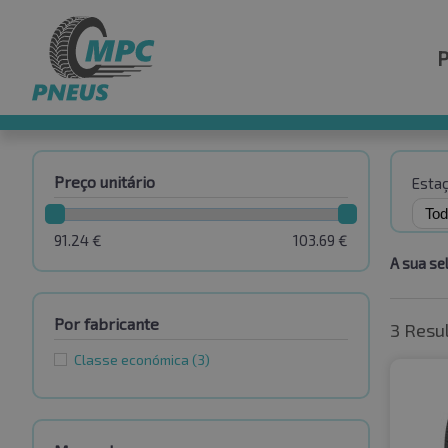
Preço unitário
Esta
91.24
€
103.69
€
A sua se
Por fabricante
3 Resu
Classe económica
(3)