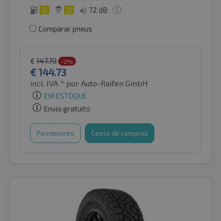
D
D
72 dB
Comparar pneus
€
147.70
-2%
€
144.73
incl. IVA *
por Auto-Raifen GmbH
EM ESTOQUE
Envio gratuito
Pormenores
Cesto de compras