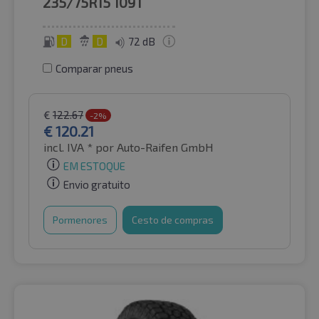
235/75R15
109T
D
D
72 dB
Comparar pneus
€
122.67
-2%
€
120.21
incl. IVA *
por Auto-Raifen GmbH
EM ESTOQUE
Envio gratuito
Pormenores
Cesto de compras