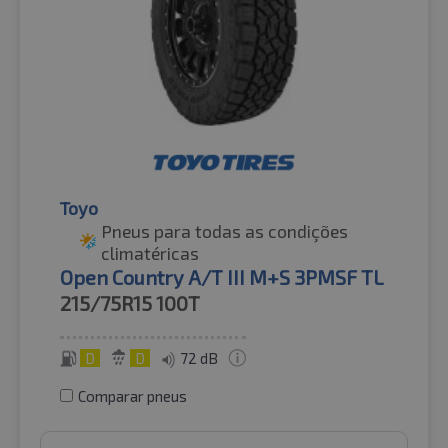
Toyo
Pneus para todas as condições
climatéricas
Open Country A/T III M+S 3PMSF TL
215/75R15
100T
D
D
72 dB
Comparar pneus