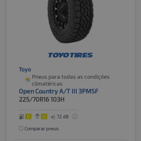
Toyo
Pneus para todas as condições
climatéricas
Open Country A/T III 3PMSF
225/70R16
103H
D
D
72 dB
Comparar pneus