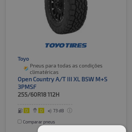
Toyo
Pneus para todas as condições
climatéricas
Open Country A/T III XL BSW M+S
3PMSF
255/60R18
112H
D
D
73 dB
Comparar pneus