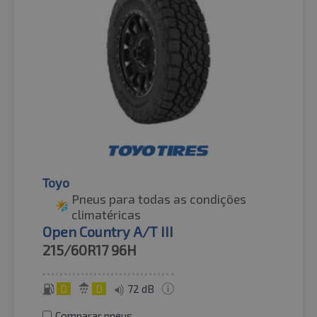
Toyo
Pneus para todas as condições
climatéricas
Open Country A/T III
215/60R17
96H
D
D
72 dB
Comparar pneus