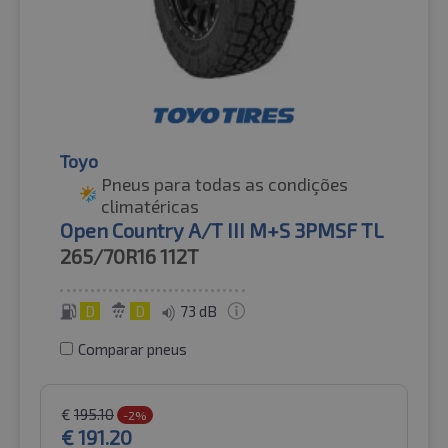
Toyo
Pneus para todas as condições
climatéricas
Open Country A/T III M+S 3PMSF TL
265/70R16
112T
D
D
73 dB
Comparar pneus
€
195.10
-2%
€
191.20