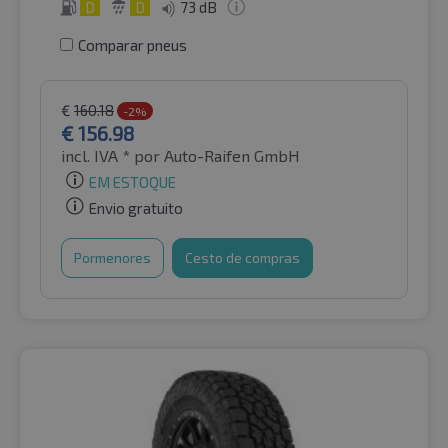
D
D
73 dB
Comparar pneus
€
160.18
-2%
€
156.98
incl. IVA *
por Auto-Raifen GmbH
EM ESTOQUE
Envio gratuito
Pormenores
Cesto de compras