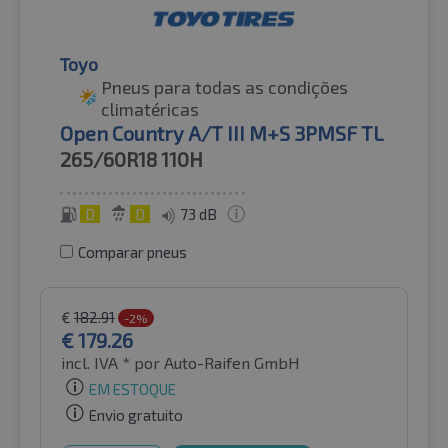
Toyo
Pneus para todas as condições
climatéricas
Open Country A/T III M+S 3PMSF TL
265/60R18
110H
D
D
73 dB
Comparar pneus
€
182.91
-2%
€
179.26
incl. IVA *
por Auto-Raifen GmbH
EM ESTOQUE
Envio gratuito