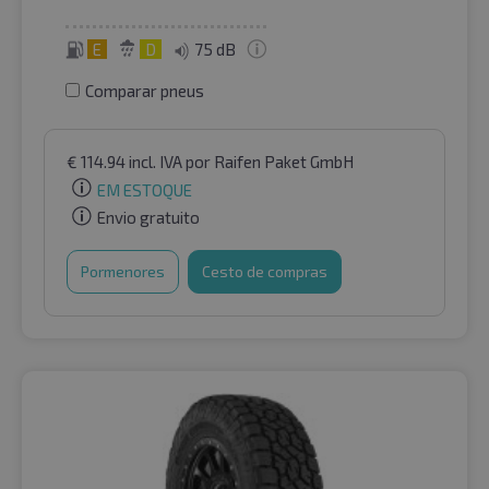
E
D
75 dB
Comparar pneus
€
114.94
incl. IVA
por Raifen Paket GmbH
EM ESTOQUE
Envio gratuito
Pormenores
Cesto de compras