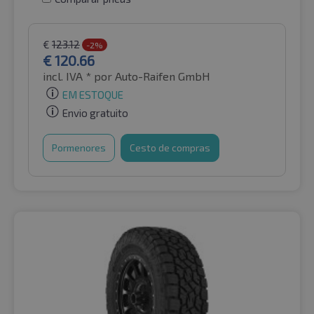
€
123.12
-2%
€
120.66
incl. IVA *
por Auto-Raifen GmbH
EM ESTOQUE
Envio gratuito
Pormenores
Cesto de compras