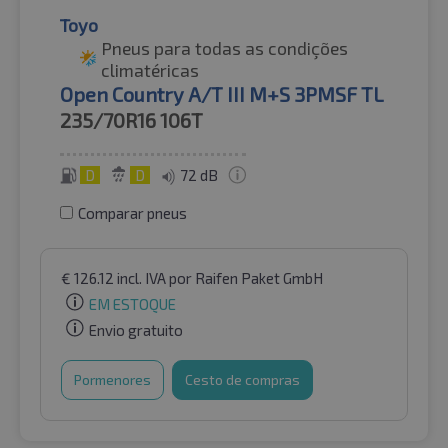
Toyo
Pneus para todas as condições
climatéricas
Open Country A/T III M+S 3PMSF TL
235/70R16
106T
D
D
72 dB
Comparar pneus
€
126.12
incl. IVA
por Raifen Paket GmbH
EM ESTOQUE
Envio gratuito
Pormenores
Cesto de compras