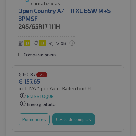
climatéricas
Open Country A/T III XL BSW M+S
3PMSF
245/65R17
111H
D
D
72 dB
Comparar pneus
€
160.87
-2%
€
157.65
incl. IVA *
por Auto-Raifen GmbH
EM ESTOQUE
Envio gratuito
Pormenores
Cesto de compras