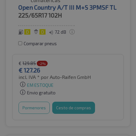
Open Country A/T III M+S 3PMSF TL
225/65R17
102H
D
D
72 dB
Comparar pneus
€
129.85
-2%
€
127.26
incl. IVA *
por Auto-Raifen GmbH
EM ESTOQUE
Envio gratuito
Pormenores
Cesto de compras