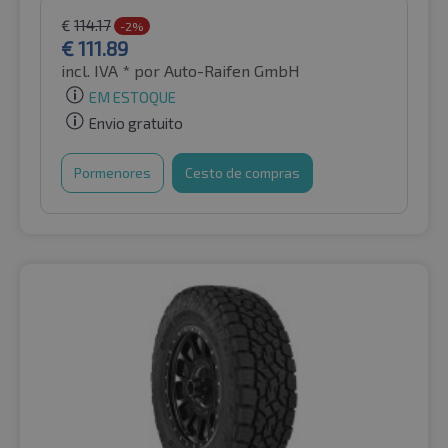
€
114.17
-2%
€
111.89
incl. IVA *
por Auto-Raifen GmbH
EM ESTOQUE
Envio gratuito
Pormenores
Cesto de compras