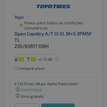
Toyo
Pneus para todas as condições
climatéricas
Open Country A/T III XL M+S 3PMSF
TL
235/65R17
108H
D
D
72 dB
Comparar pneus
€
135.37
incl. IVA
por Raifen Paket GmbH
EM ESTOQUE
Envio gratuito