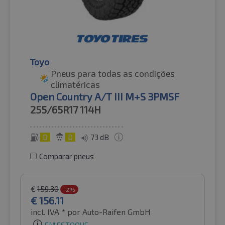
Toyo
Pneus para todas as condições
climatéricas
Open Country A/T III M+S 3PMSF
255/65R17
114H
D
D
73 dB
Comparar pneus
€
159.30
-2%
€
156.11
incl. IVA *
por Auto-Raifen GmbH
EM ESTOQUE