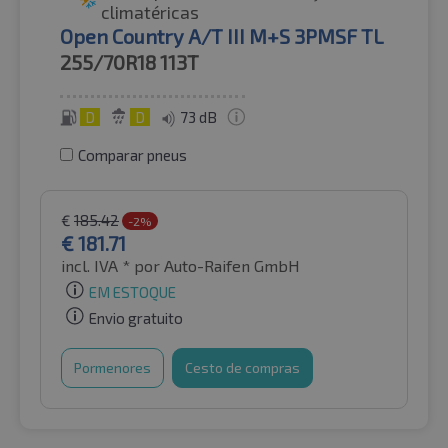
climatéricas
Open Country A/T III M+S 3PMSF TL
255/70R18
113T
D
D
73 dB
Comparar pneus
€
185.42
-2%
€
181.71
incl. IVA *
por Auto-Raifen GmbH
EM ESTOQUE
Envio gratuito
Pormenores
Cesto de compras