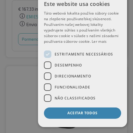
Este website usa cookies
€
167.33
incl. IVA
por Raifen Paket GmbH
Táto webová lokalita používa súbory cookie
EM ESTOQUE
na zlepšenie používateľskej skúsenosti.
Envio gratuito
Používaním našej webovej lokality
vyjadrujete súhlas s používaním všetkých
súborov cookie v súlade s našimi zásadami
Pormenores
Cesto de compras
používania súborov cookie.
Ler mais
ESTRITAMENTE NECESSÁRIOS
DESEMPENHO
DIRECIONAMENTO
FUNCIONALIDADE
NÃO CLASSIFICADOS
ACEITAR TODOS