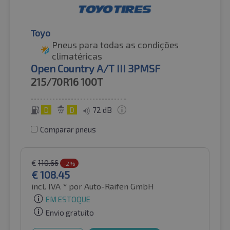
Toyo
Pneus para todas as condições
climatéricas
Open Country A/T III 3PMSF
215/70R16
100T
D
D
72 dB
Comparar pneus
€
110.66
-2%
€
108.45
incl. IVA *
por Auto-Raifen GmbH
EM ESTOQUE
Envio gratuito