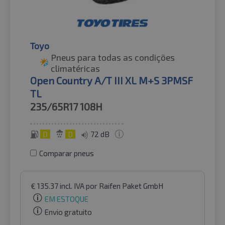
Toyo
Pneus para todas as condições
climatéricas
Open Country A/T III XL M+S 3PMSF
TL
235/65R17
108H
D
D
72 dB
Comparar pneus
€
135.37
incl. IVA
por Raifen Paket GmbH
EM ESTOQUE
Envio gratuito