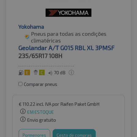
Yokohama
Pneus para todas as condições
climatéricas
Geolandar A/T G015 RBL XL 3PMSF
235/65R17
108H
E
C
70 dB
Comparar pneus
€
110.22
incl. IVA
por Raifen Paket GmbH
EM ESTOQUE
Envio gratuito
Pormenores
Cesto de compras