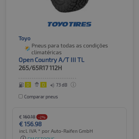
Toyo
Pneus para todas as condições
climatéricas
Open Country A/T III TL
265/65R17
112H
D
D
73 dB
Comparar pneus
€
160.18
-2%
€
156.98
incl. IVA *
por Auto-Raifen GmbH