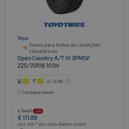
Toyo
Pneus para todas as condições
climatéricas
Open Country A/T III 3PMSF
225/70R16
103H
D
D
72 dB
Comparar pneus
€
114.17
-2%
€
111.89
incl. IVA *
por Auto-Raifen GmbH