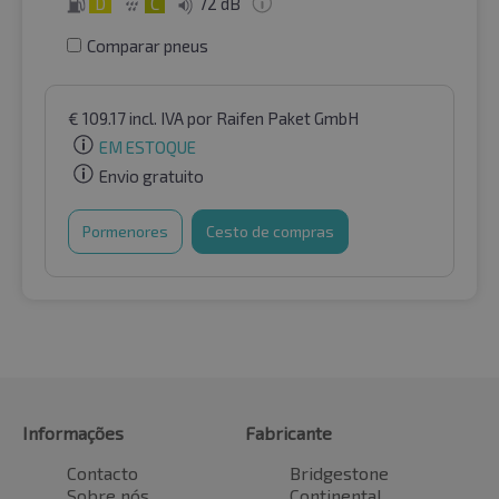
D
C
72 dB
Comparar pneus
€
109.17
incl. IVA
por Raifen Paket GmbH
EM ESTOQUE
Envio gratuito
Pormenores
Cesto de compras
Informações
Fabricante
Contacto
Bridgestone
Sobre nós
Continental