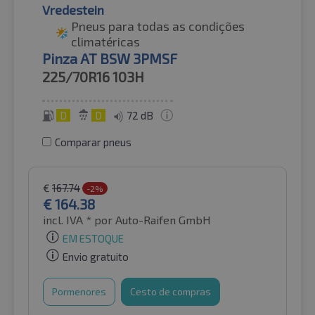
Vredestein
Pneus para todas as condições
climatéricas
Pinza AT BSW 3PMSF
225/70R16
103H
D
D
72 dB
Comparar pneus
€
167.74
-2%
€
164.38
incl. IVA *
por Auto-Raifen GmbH
EM ESTOQUE
Envio gratuito
Pormenores
Cesto de compras