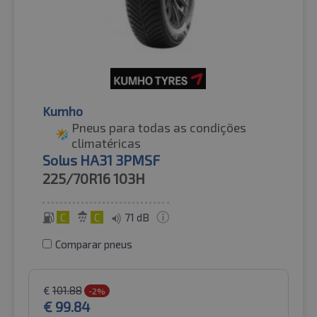
Kumho
Pneus para todas as condições
climatéricas
Solus HA31 3PMSF
225/70R16
103H
C
C
71 dB
Comparar pneus
€
101.88
-2%
€
99.84