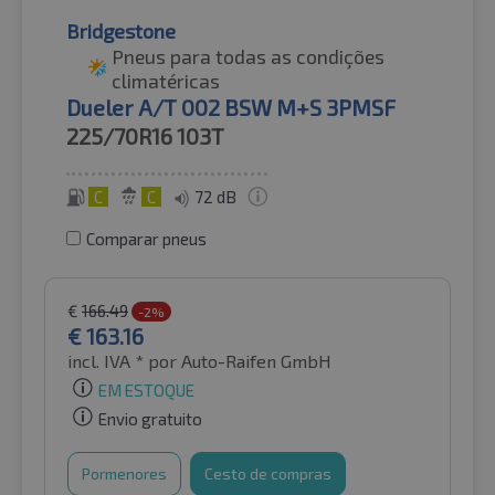
Bridgestone
Pneus para todas as condições
climatéricas
Dueler A/T 002 BSW M+S 3PMSF
225/70R16
103T
C
C
72 dB
Comparar pneus
€
166.49
-2%
€
163.16
incl. IVA *
por Auto-Raifen GmbH
EM ESTOQUE
Envio gratuito
Pormenores
Cesto de compras