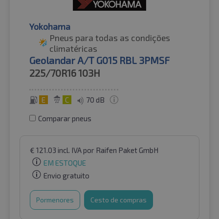
Yokohama
Pneus para todas as condições
climatéricas
Geolandar A/T G015 RBL 3PMSF
225/70R16
103H
E
C
70 dB
Comparar pneus
€
121.03
incl. IVA
por Raifen Paket GmbH
EM ESTOQUE
Envio gratuito
Pormenores
Cesto de compras