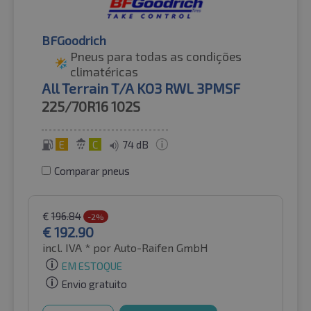
BFGoodrich
Pneus para todas as condições
climatéricas
All Terrain T/A KO3 RWL 3PMSF
225/70R16
102S
E
C
74 dB
Comparar pneus
€
196.84
-2%
€
192.90
incl. IVA *
por Auto-Raifen GmbH
EM ESTOQUE
Envio gratuito