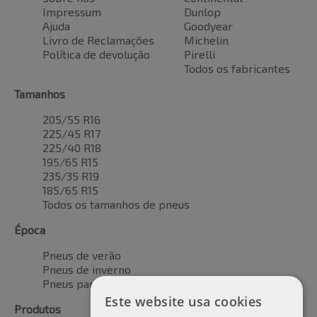
Impressum
Dunlop
Ajuda
Goodyear
Livro de Reclamações
Michelin
Política de devolução
Pirelli
Todos os fabricantes
Tamanhos
205/55 R16
225/45 R17
225/40 R18
195/65 R15
235/35 R19
185/65 R15
Todos os tamanhos de pneus
Época
Pneus de verão
Pneus de inverno
Pneus para todas as estações
Este website usa cookies
Produtos