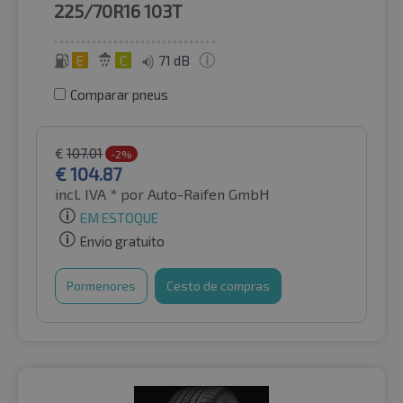
225/70R16
103T
E
C
71 dB
Comparar pneus
€
107.01
-2%
€
104.87
incl. IVA *
por Auto-Raifen GmbH
EM ESTOQUE
Envio gratuito
Pormenores
Cesto de compras