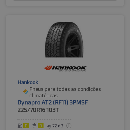
Hankook
Pneus para todas as condições
climatéricas
Dynapro AT2 (RF11) 3PMSF
225/70R16
103T
D
D
72 dB