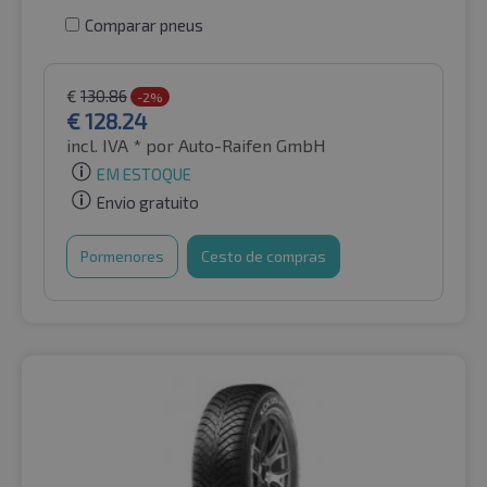
Comparar pneus
€
130.86
-2%
€
128.24
incl. IVA *
por Auto-Raifen GmbH
EM ESTOQUE
Envio gratuito
Pormenores
Cesto de compras