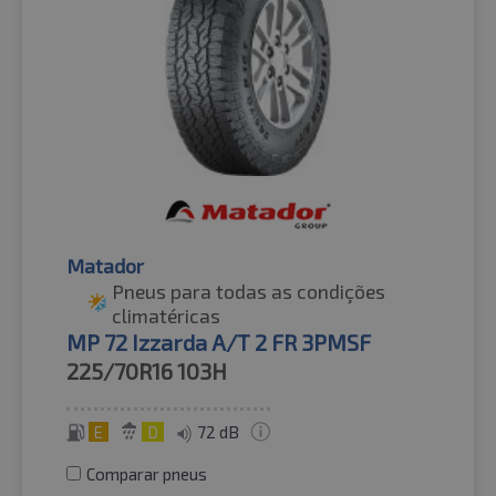
Matador
Pneus para todas as condições
climatéricas
MP 72 Izzarda A/T 2 FR 3PMSF
225/70R16
103H
E
D
72 dB
Comparar pneus