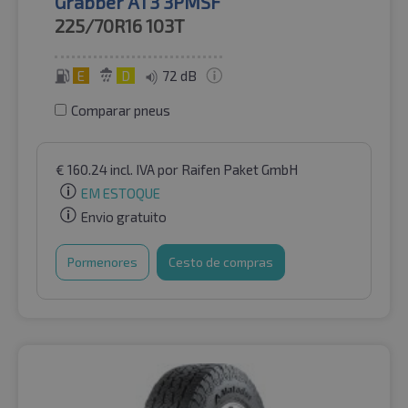
Grabber AT3 3PMSF
225/70R16
103T
E
D
72 dB
Comparar pneus
€
160.24
incl. IVA
por Raifen Paket GmbH
EM ESTOQUE
Envio gratuito
Pormenores
Cesto de compras