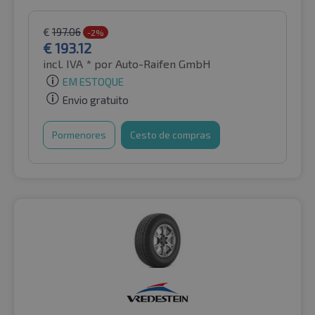
€
197.06
-2%
€
193.12
incl. IVA *
por Auto-Raifen GmbH
EM ESTOQUE
Envio gratuito
Pormenores
Cesto de compras