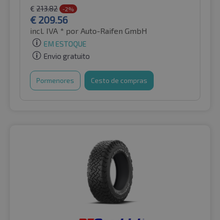
€
213.82
-2%
€
209.56
incl. IVA *
por Auto-Raifen GmbH
EM ESTOQUE
Envio gratuito
Pormenores
Cesto de compras