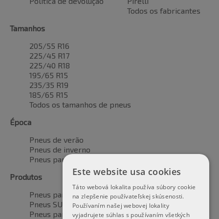
Política de devolução
Pirelli
Todos os fabricantes
Tamanhos
205/55 R16
225/45 R17
225/40 R18
195/65 R15
235/35 R19
185/65 R15
Todos os tamanhos de pneus
Época
Pneus de verão
Pneus de inverno
Pneus para todas as estações
Este website usa cookies
Produtos
Táto webová lokalita používa súbory cookie
Pneus para automóveis
na zlepšenie používateľskej skúsenosti.
Pneus SUV / 4x4
Používaním našej webovej lokality
Pneus para veículos de transporte
vyjadrujete súhlas s používaním všetkých