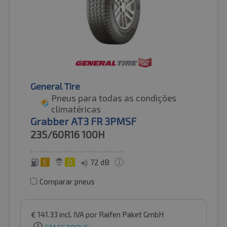
General Tire
Pneus para todas as condições
climatéricas
Grabber AT3 FR 3PMSF
235/60R16
100H
E
D
72 dB
Comparar pneus
€
141.33
incl. IVA
por Raifen Paket GmbH