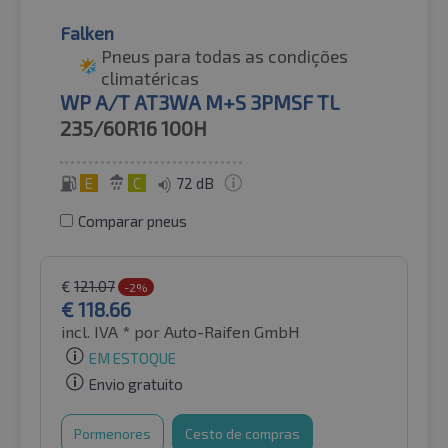
Falken
Pneus para todas as condições
climatéricas
WP A/T AT3WA M+S 3PMSF TL
235/60R16
100H
E
C
72 dB
Comparar pneus
€
121.07
-2%
€
118.66
incl. IVA *
por Auto-Raifen GmbH
EM ESTOQUE
Envio gratuito
Pormenores
Cesto de compras