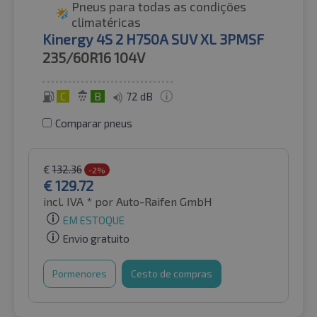
Pneus para todas as condições
climatéricas
Kinergy 4S 2 H750A SUV XL 3PMSF
235/60R16
104V
C
B
72 dB
Comparar pneus
€
132.36
-2%
€
129.72
incl. IVA *
por Auto-Raifen GmbH
EM ESTOQUE
Envio gratuito
Pormenores
Cesto de compras