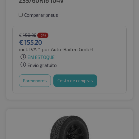
235/60R16
104V
Comparar pneus
€
158.36
-2%
€
155.20
incl. IVA *
por Auto-Raifen GmbH
EM ESTOQUE
Envio gratuito
Pormenores
Cesto de compras