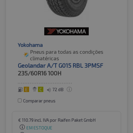
Yokohama
Pneus para todas as condições
climatéricas
Geolandar A/T G015 RBL 3PMSF
235/60R16
100H
E
C
72 dB
Comparar pneus
€
110.79
incl. IVA
por Raifen Paket GmbH
EM ESTOQUE