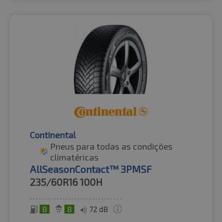
Continental
Pneus para todas as condições
climatéricas
AllSeasonContact™ 3PMSF
235/60R16
100H
B
B
72 dB