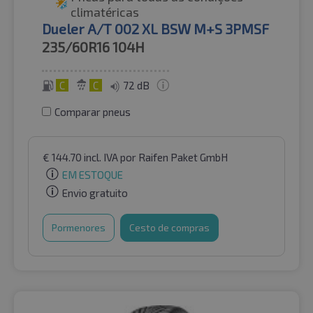
climatéricas
Dueler A/T 002 XL BSW M+S 3PMSF
235/60R16
104H
C
C
72 dB
Comparar pneus
€
144.70
incl. IVA
por Raifen Paket GmbH
EM ESTOQUE
Envio gratuito
Pormenores
Cesto de compras