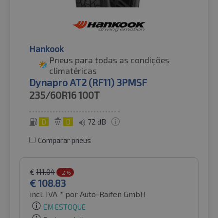
Hankook
Pneus para todas as condições
climatéricas
Dynapro AT2 (RF11) 3PMSF
235/60R16
100T
D
D
72 dB
Comparar pneus
€
111.04
-2%
€
108.83
incl. IVA *
por Auto-Raifen GmbH
EM ESTOQUE