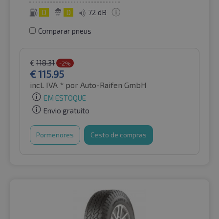
D
D
72 dB
Comparar pneus
€
118.31
-2%
€
115.95
incl. IVA *
por Auto-Raifen GmbH
EM ESTOQUE
Envio gratuito
Pormenores
Cesto de compras