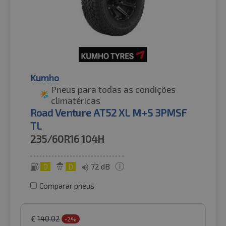
Kumho
Pneus para todas as condições
climatéricas
Road Venture AT52 XL M+S 3PMSF
TL
235/60R16
104H
D
D
72 dB
Comparar pneus
€
140.02
-2%