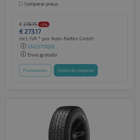
Comparar pneus
€
278.75
-2%
€
273.17
incl. IVA *
por Auto-Raifen GmbH
EM ESTOQUE
Envio gratuito
Pormenores
Cesto de compras