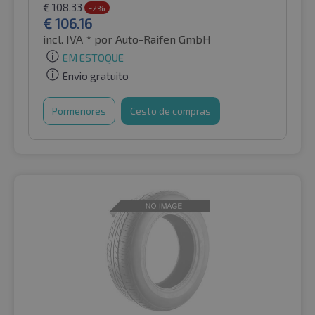
€
108.33
-2%
€
106.16
incl. IVA *
por Auto-Raifen GmbH
EM ESTOQUE
Envio gratuito
Pormenores
Cesto de compras