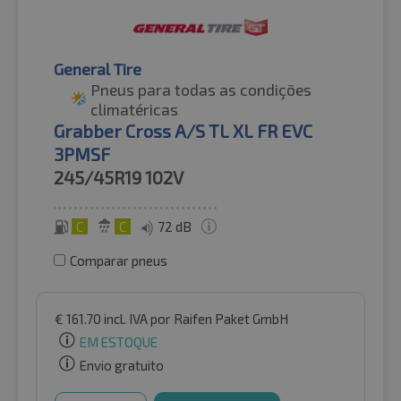
General Tire
Pneus para todas as condições
climatéricas
Grabber Cross A/S TL XL FR EVC
3PMSF
245/45R19
102V
C
C
72 dB
Comparar pneus
€
161.70
incl. IVA
por Raifen Paket GmbH
EM ESTOQUE
Envio gratuito