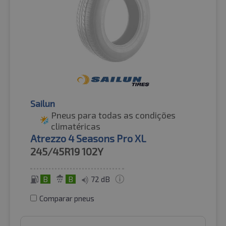
Sailun
Pneus para todas as condições
climatéricas
Atrezzo 4 Seasons Pro XL
245/45R19
102Y
B
B
72 dB
Comparar pneus