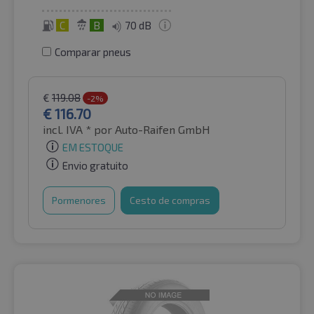
C
B
70 dB
Comparar pneus
€
119.08
-2%
€
116.70
incl. IVA *
por Auto-Raifen GmbH
EM ESTOQUE
Envio gratuito
Pormenores
Cesto de compras