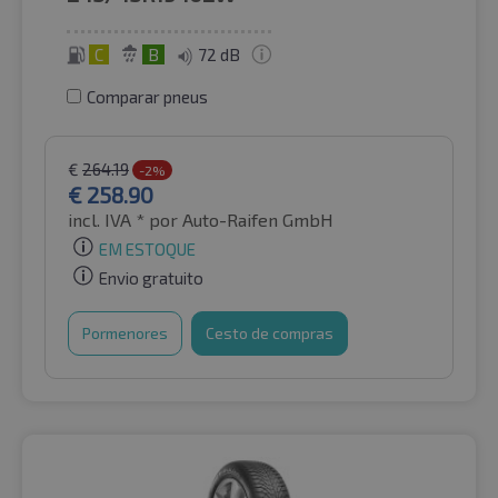
C
B
72 dB
Comparar pneus
€
264.19
-2%
€
258.90
incl. IVA *
por Auto-Raifen GmbH
EM ESTOQUE
Envio gratuito
Pormenores
Cesto de compras