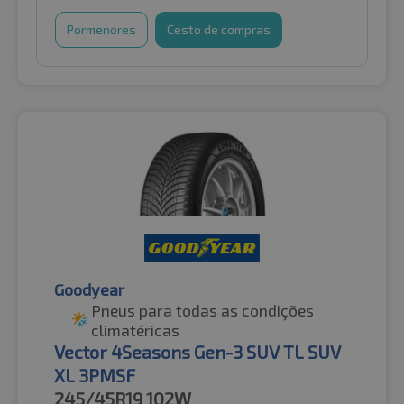
Pormenores
Cesto de compras
Goodyear
Pneus para todas as condições
climatéricas
Vector 4Seasons Gen-3 SUV TL SUV
XL 3PMSF
245/45R19
102W