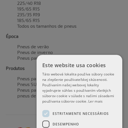
225/40 R18
195/65 R15
235/35 R19
185/65 R15
Todos os tamanhos de pneus
Época
Pneus de verão
Pneus de inverno
Pneus para todas as estações
Este website usa cookies
Produtos
Táto webová lokalita používa súbory cookie
Pneus para automóveis
na zlepšenie používateľskej skúsenosti.
Pneus SUV / 4x4
Používaním našej webovej lokality
Pneus para veículos de transporte
vyjadrujete súhlas s používaním všetkých
pneus de motocicleta
súborov cookie v súlade s našimi zásadami
používania súborov cookie.
Ler mais
ESTRITAMENTE NECESSÁRIOS
DESEMPENHO