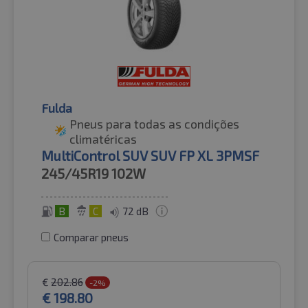
Fulda
Pneus para todas as condições
climatéricas
MultiControl SUV SUV FP XL 3PMSF
245/45R19
102W
B
C
72 dB
Comparar pneus
€
202.86
-2%
€
198.80