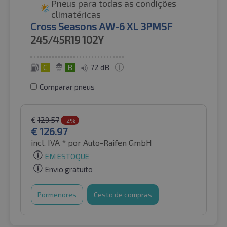
Pneus para todas as condições
climatéricas
Cross Seasons AW-6 XL 3PMSF
245/45R19
102Y
C
B
72 dB
Comparar pneus
€
129.57
-2%
€
126.97
incl. IVA *
por Auto-Raifen GmbH
EM ESTOQUE
Envio gratuito
Pormenores
Cesto de compras