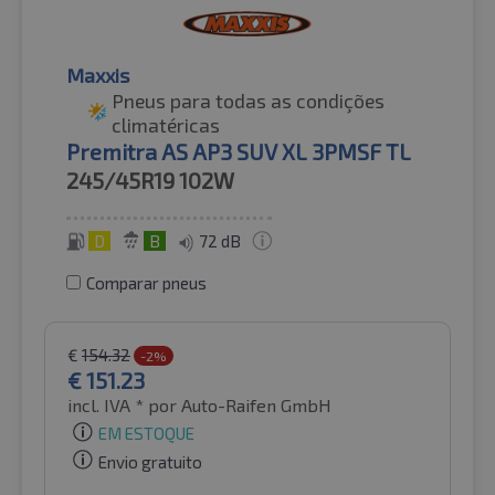
Maxxis
Pneus para todas as condições
climatéricas
Premitra AS AP3 SUV XL 3PMSF TL
245/45R19
102W
D
B
72 dB
Comparar pneus
€
154.32
-2%
€
151.23
incl. IVA *
por Auto-Raifen GmbH
EM ESTOQUE
Envio gratuito