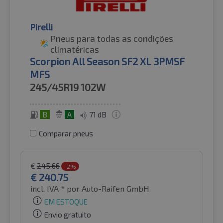
Pirelli
Pneus para todas as condições
climatéricas
Scorpion All Season SF2 XL 3PMSF
MFS
245/45R19
102W
B
A
71 dB
Comparar pneus
€
245.66
-2%
€
240.75
incl. IVA *
por Auto-Raifen GmbH
EM ESTOQUE
Envio gratuito