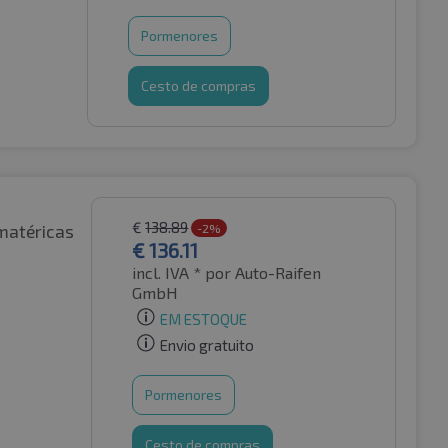
Pormenores
Cesto de compras
€
138.89
matéricas
-2%
€
136.11
incl. IVA *
por Auto-Raifen
GmbH
EM ESTOQUE
Envio gratuito
Pormenores
Cesto de compras