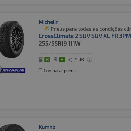
Michelin
Pneus para todas as condições cli
CrossClimate 2 SUV SUV XL FR 3P
255/55R19
111W
B
B
71 dB
Comparar pneus
Kumho