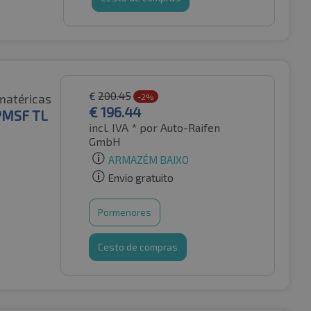
€
200.45
matéricas
-2%
€
196.44
3PMSF TL
incl. IVA *
por Auto-Raifen
GmbH
ARMAZÉM BAIXO
Envio gratuito
Pormenores
Cesto de compras