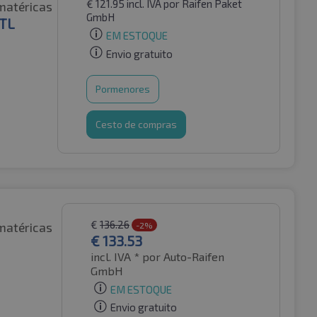
€
121.95
incl. IVA
por Raifen Paket
matéricas
GmbH
 TL
EM ESTOQUE
Envio gratuito
Pormenores
Cesto de compras
€
136.26
matéricas
-2%
€
133.53
incl. IVA *
por Auto-Raifen
GmbH
EM ESTOQUE
Envio gratuito