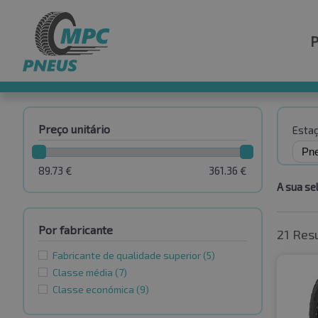
Preço unitário
Esta
89.73
€
361.36
€
A sua se
Por fabricante
21 Res
Fabricante de qualidade superior
(5)
Classe média
(7)
Classe económica
(9)