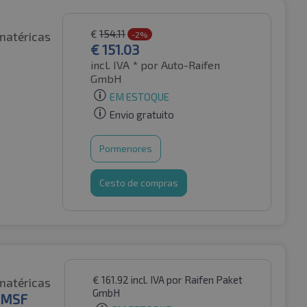
€
154.11
matéricas
-2%
€
151.03
incl. IVA *
por Auto-Raifen
GmbH
EM ESTOQUE
Envio gratuito
Pormenores
Cesto de compras
€
161.92
incl. IVA
por Raifen Paket
matéricas
GmbH
3PMSF