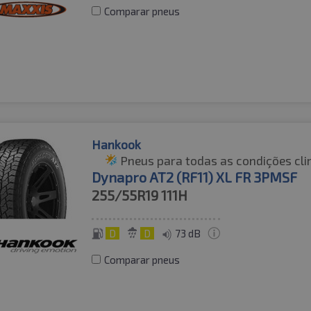
Comparar pneus
Hankook
Pneus para todas as condições cli
Dynapro AT2 (RF11) XL FR 3PMSF
255/55R19
111H
D
D
73 dB
Comparar pneus