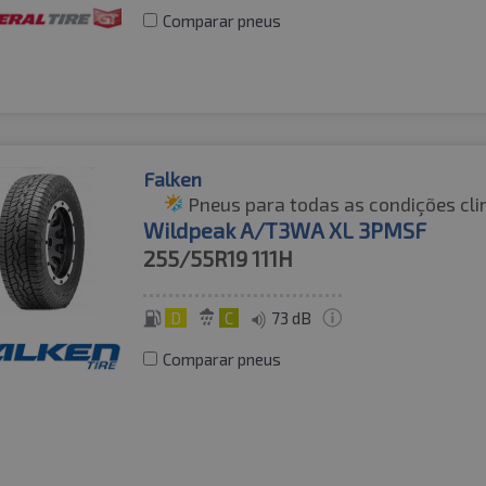
Comparar pneus
Falken
Pneus para todas as condições cli
Wildpeak A/T3WA XL 3PMSF
255/55R19
111H
D
C
73 dB
Comparar pneus