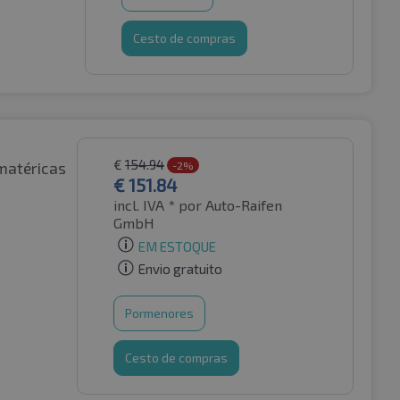
Cesto de compras
€
154.94
matéricas
-2%
€
151.84
incl. IVA *
por Auto-Raifen
GmbH
EM ESTOQUE
Envio gratuito
Pormenores
Cesto de compras