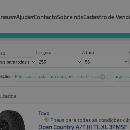
Pneus
▾
Ajuda
▾
Contacto
Sobre nós
Cadastro de Vend
Largura
Altura
ção
leção:
Pneus para todas as condições climatéricas
Largura
ultados
Toyo
Pneus para todas as condições cli
Open Country A/T III TL XL 3PMSF