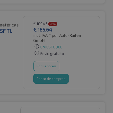
€
189.43
matéricas
-2%
€
185.64
MSF TL
incl. IVA *
por Auto-Raifen
GmbH
EM ESTOQUE
Envio gratuito
Pormenores
Cesto de compras