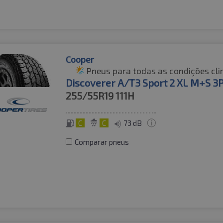
Cooper
Pneus para todas as condições cli
Discoverer A/T3 Sport 2 XL M+S 
255/55R19
111H
C
C
73 dB
Comparar pneus