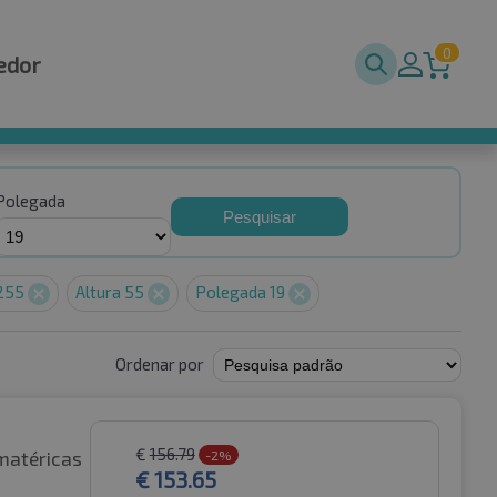
0
edor
Polegada
Pesquisar
 255
Altura 55
Polegada 19
Ordenar por
€
156.79
matéricas
-2%
€
153.65