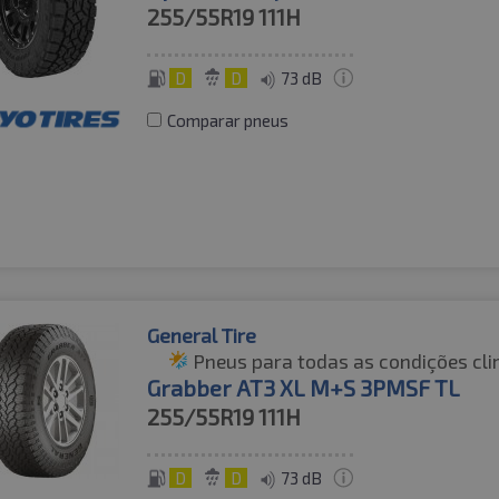
255/55R19
111H
D
D
73 dB
Comparar pneus
General Tire
Pneus para todas as condições cli
Grabber AT3 XL M+S 3PMSF TL
255/55R19
111H
D
D
73 dB