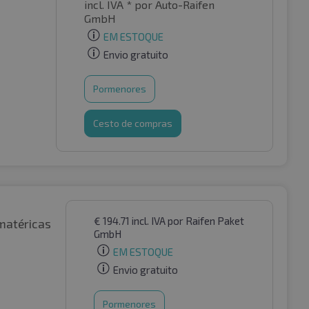
incl. IVA *
por Auto-Raifen
GmbH
EM ESTOQUE
Envio gratuito
Pormenores
Cesto de compras
€
194.71
incl. IVA
por Raifen Paket
matéricas
GmbH
EM ESTOQUE
Envio gratuito
Pormenores