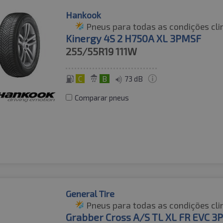
Hankook
Pneus para todas as condições cli
Kinergy 4S 2 H750A XL 3PMSF
255/55R19
111W
C
B
73 dB
Comparar pneus
General Tire
Pneus para todas as condições cli
Grabber Cross A/S TL XL FR EVC 