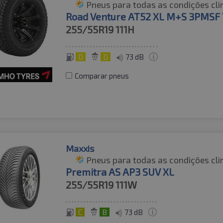
Pneus para todas as condições cli
Road Venture AT52 XL M+S 3PMSF
255/55R19
111H
D
D
73 dB
Comparar pneus
Maxxis
Pneus para todas as condições cli
Premitra AS AP3 SUV XL
255/55R19
111W
C
B
73 dB