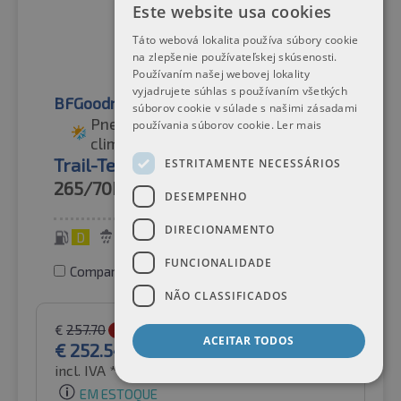
Este website usa cookies
Táto webová lokalita používa súbory cookie
na zlepšenie používateľskej skúsenosti.
Používaním našej webovej lokality
vyjadrujete súhlas s používaním všetkých
BFGoodrich
súborov cookie v súlade s našimi zásadami
Pneus para todas as condições
používania súborov cookie.
Ler mais
climatéricas
Trail-Terrain T/A BSW
ESTRITAMENTE NECESSÁRIOS
265/70R16
112T
DESEMPENHO
DIRECIONAMENTO
D
E
72 dB
FUNCIONALIDADE
Comparar pneus
NÃO CLASSIFICADOS
€
257.70
-2%
ACEITAR TODOS
€
252.54
incl. IVA *
por Auto-Raifen GmbH
EM ESTOQUE