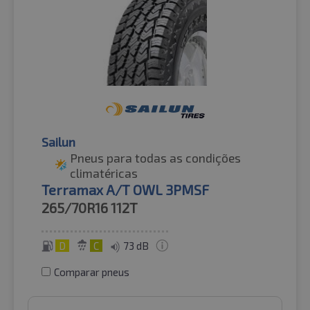
Sailun
Pneus para todas as condições
climatéricas
Terramax A/T OWL 3PMSF
265/70R16
112T
D
C
73 dB
Comparar pneus