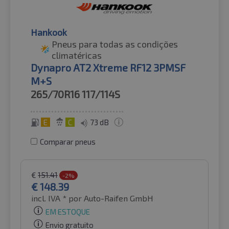
Hankook
Pneus para todas as condições
climatéricas
Dynapro AT2 Xtreme RF12 3PMSF
M+S
265/70R16
117/114S
E
C
73 dB
Comparar pneus
€
151.41
-2%
€
148.39
incl. IVA *
por Auto-Raifen GmbH
EM ESTOQUE
Envio gratuito