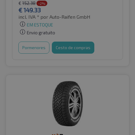
€
152.38
-2%
€
149.33
incl. IVA *
por Auto-Raifen GmbH
EM ESTOQUE
Envio gratuito
Pormenores
Cesto de compras