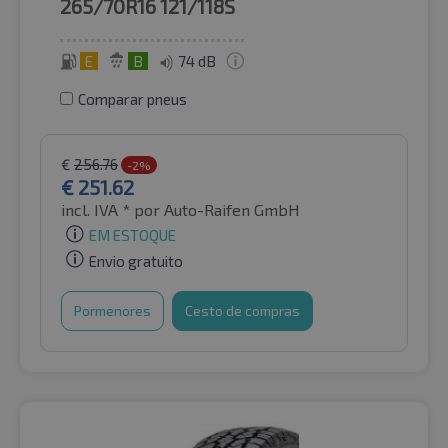
265/70R16
121/118S
E
B
74 dB
Comparar pneus
€
256.76
-2%
€
251.62
incl. IVA *
por Auto-Raifen GmbH
EM ESTOQUE
Envio gratuito
Pormenores
Cesto de compras