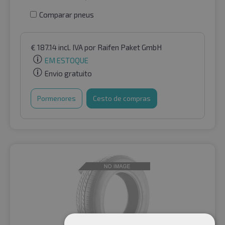
Comparar pneus
€
187.14
incl. IVA
por Raifen Paket GmbH
EM ESTOQUE
Envio gratuito
Pormenores
Cesto de compras