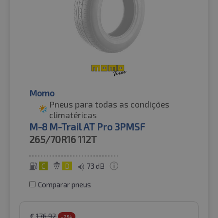
Momo
Pneus para todas as condições
climatéricas
M-8 M-Trail AT Pro 3PMSF
265/70R16
112T
C
D
73 dB
Comparar pneus
€
176.92
-2%