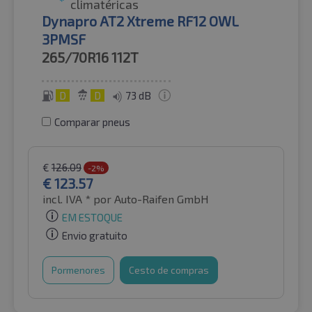
climatéricas
Dynapro AT2 Xtreme RF12 OWL
3PMSF
265/70R16
112T
D
D
73 dB
Comparar pneus
€
126.09
-2%
€
123.57
incl. IVA *
por Auto-Raifen GmbH
EM ESTOQUE
Envio gratuito
Pormenores
Cesto de compras