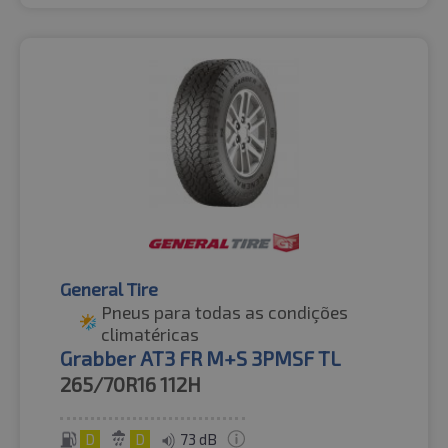
General Tire
Pneus para todas as condições
climatéricas
Grabber AT3 FR M+S 3PMSF TL
265/70R16
112H
D
D
73 dB