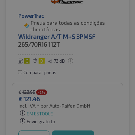
PowerTrac
Pneus para todas as condições
climatéricas
Wildranger A/T M+S 3PMSF
265/70R16
112T
C
D
73 dB
Comparar pneus
€
123.95
-2%
€
121.46
incl. IVA *
por Auto-Raifen GmbH
EM ESTOQUE
Envio gratuito