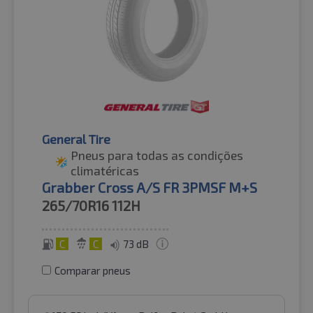
General Tire
Pneus para todas as condições
climatéricas
Grabber Cross A/S FR 3PMSF M+S
265/70R16
112H
C
C
73 dB
Comparar pneus