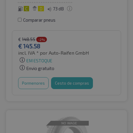
C
D
73 dB
Comparar pneus
€
148.55
-2%
€
145.58
incl. IVA *
por Auto-Raifen GmbH
EM ESTOQUE
Envio gratuito
Pormenores
Cesto de compras