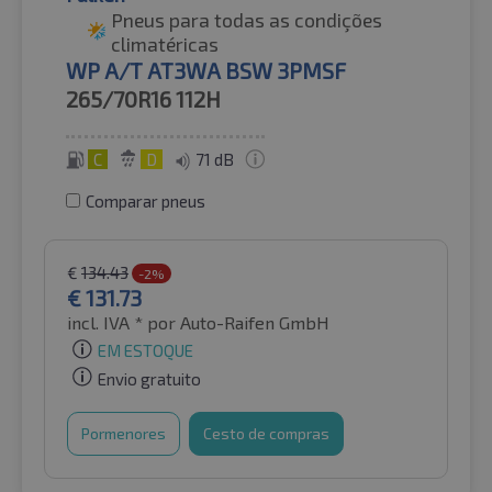
Pneus para todas as condições
climatéricas
WP A/T AT3WA BSW 3PMSF
265/70R16
112H
C
D
71 dB
Comparar pneus
€
134.43
-2%
€
131.73
incl. IVA *
por Auto-Raifen GmbH
EM ESTOQUE
Envio gratuito
Pormenores
Cesto de compras