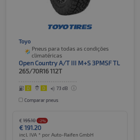
Toyo
Pneus para todas as condições
climatéricas
Open Country A/T III M+S 3PMSF TL
265/70R16
112T
D
D
73 dB
Comparar pneus
€
195.10
-2%
€
191.20
incl. IVA *
por Auto-Raifen GmbH