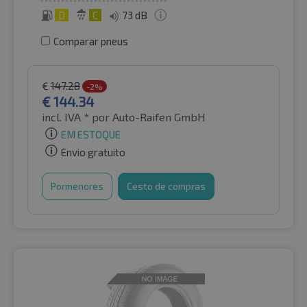
D
C
73 dB
Comparar pneus
€
147.28
-2%
€
144.34
incl. IVA *
por Auto-Raifen GmbH
EM ESTOQUE
Envio gratuito
Pormenores
Cesto de compras