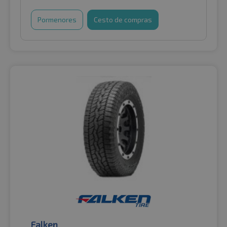
Pormenores
Cesto de compras
Falken