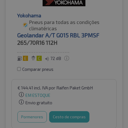
Yokohama
Pneus para todas as condições
climatéricas
Geolandar A/T G015 RBL 3PMSF
265/70R16
112H
E
C
72 dB
Comparar pneus
€
144.41
incl. IVA
por Raifen Paket GmbH
EM ESTOQUE
Envio gratuito
Pormenores
Cesto de compras