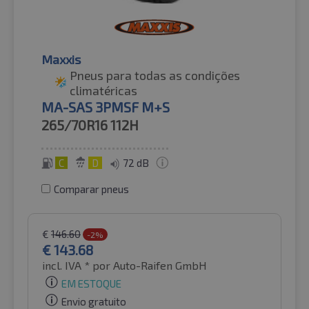
Maxxis
Pneus para todas as condições
climatéricas
MA-SAS 3PMSF M+S
265/70R16
112H
C
D
72 dB
Comparar pneus
€
146.60
-2%
€
143.68
incl. IVA *
por Auto-Raifen GmbH
EM ESTOQUE
Envio gratuito