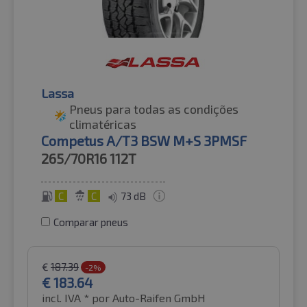
Lassa
Pneus para todas as condições
climatéricas
Competus A/T3 BSW M+S 3PMSF
265/70R16
112T
C
C
73 dB
Comparar pneus
€
187.39
-2%
€
183.64
incl. IVA *
por Auto-Raifen GmbH