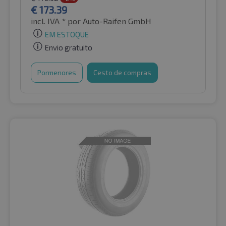
€
173.39
incl. IVA *
por Auto-Raifen GmbH
EM ESTOQUE
Envio gratuito
Pormenores
Cesto de compras