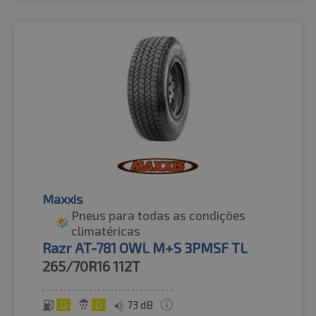
Maxxis
Pneus para todas as condições
climatéricas
Razr AT-781 OWL M+S 3PMSF TL
265/70R16
112T
D
D
73 dB