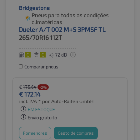
Bridgestone
Pneus para todas as condições
climatéricas
Dueler A/T 002 M+S 3PMSF TL
265/70R16
112T
C
C
72 dB
Comparar pneus
€
175.64
-2%
€
172.14
incl. IVA *
por Auto-Raifen GmbH
EM ESTOQUE
Envio gratuito
Pormenores
Cesto de compras