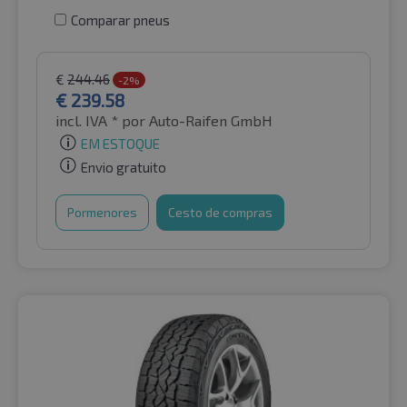
Comparar pneus
€
244.46
-2%
€
239.58
incl. IVA *
por Auto-Raifen GmbH
EM ESTOQUE
Envio gratuito
Pormenores
Cesto de compras