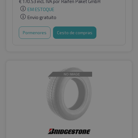
€
170.53
incl. IVA
por Raifen Paket GmbH
EM ESTOQUE
Envio gratuito
Pormenores
Cesto de compras