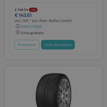
€
146.54
-2%
€
143.61
incl. IVA *
por Auto-Raifen GmbH
EM ESTOQUE
Envio gratuito
Pormenores
Cesto de compras