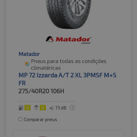
Matador
Pneus para todas as condições
climatéricas
MP 72 Izzarda A/T 2 XL 3PMSF M+S
FR
275/40R20
106H
D
D
73 dB
Comparar pneus