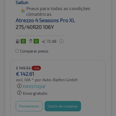
Sailun
Pneus para todas as condições
climatéricas
Atrezzo 4 Seasons Pro XL
275/40R20
106Y
B
B
72 dB
Comparar pneus
€
145.52
-2%
€
142.61
incl. IVA *
por Auto-Raifen GmbH
EM ESTOQUE
Envio gratuito
Pormenores
Cesto de compras