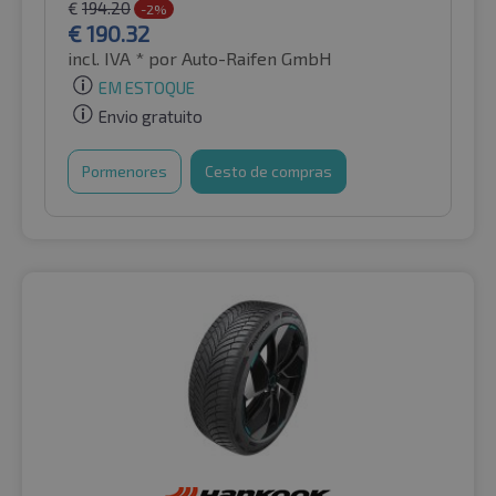
€
194.20
-2%
€
190.32
incl. IVA *
por Auto-Raifen GmbH
EM ESTOQUE
Envio gratuito
Pormenores
Cesto de compras