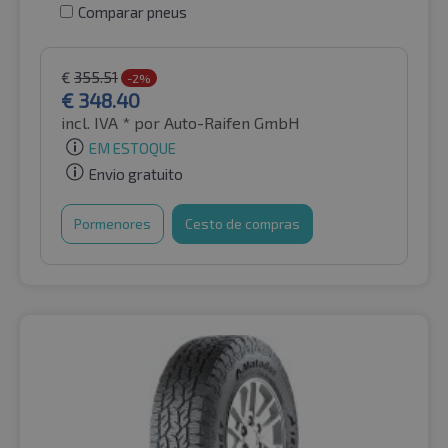
Comparar pneus
€
355.51
-2%
€
348.40
incl. IVA *
por Auto-Raifen GmbH
EM ESTOQUE
Envio gratuito
Pormenores
Cesto de compras