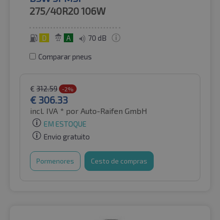
275/40R20
106W
D
A
70 dB
Comparar pneus
€
312.59
-2%
€
306.33
incl. IVA *
por Auto-Raifen GmbH
EM ESTOQUE
Envio gratuito
Pormenores
Cesto de compras