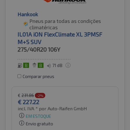
Hankook
Pneus para todas as condições
climatéricas
IL01A iON FlexClimate XL 3PMSF
M+S SUV
275/40R20
106Y
B
B
71 dB
Comparar pneus
€
231.86
-2%
€
227.22
incl. IVA *
por Auto-Raifen GmbH
EM ESTOQUE
Envio gratuito