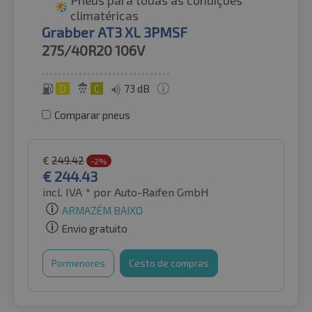
climatéricas
Grabber AT3 XL 3PMSF
275/40R20
106V
D
C
73 dB
Comparar pneus
€
249.42
-2%
€
244.43
incl. IVA *
por Auto-Raifen GmbH
ARMAZÉM BAIXO
Envio gratuito
Pormenores
Cesto de compras