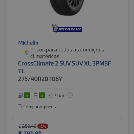
Michelin
Pneus para todas as condições
climatéricas
CrossClimate 2 SUV SUV XL 3PMSF
TL
275/40R20
106Y
B
B
71 dB
Comparar pneus
€
250.48
-2%
€
245.46