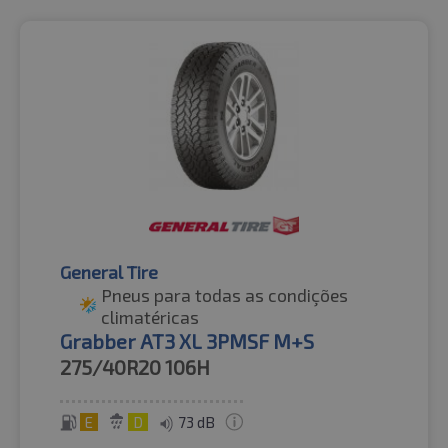
General Tire
Pneus para todas as condições
climatéricas
Grabber AT3 XL 3PMSF M+S
275/40R20
106H
E
D
73 dB