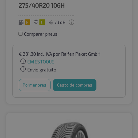
275/40R20
106H
E
C
73 dB
Comparar pneus
€
231.30
incl. IVA
por Raifen Paket GmbH
EM ESTOQUE
Envio gratuito
Pormenores
Cesto de compras