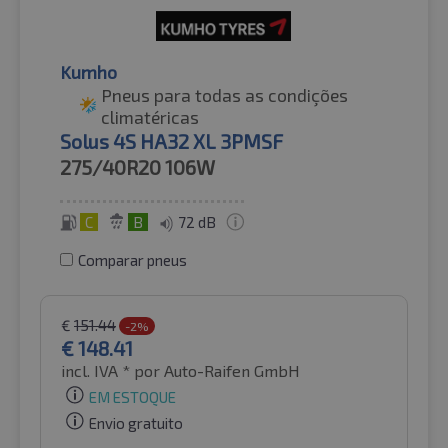
Kumho
Pneus para todas as condições
climatéricas
Solus 4S HA32 XL 3PMSF
275/40R20
106W
C
B
72 dB
Comparar pneus
€
151.44
-2%
€
148.41
incl. IVA *
por Auto-Raifen GmbH
EM ESTOQUE
Envio gratuito