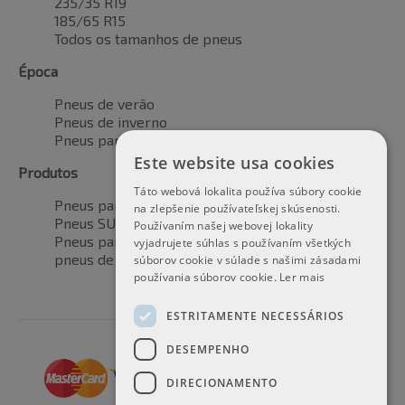
235/35 R19
185/65 R15
Todos os tamanhos de pneus
Época
Pneus de verão
Pneus de inverno
Pneus para todas as estações
Este website usa cookies
Produtos
Táto webová lokalita používa súbory cookie
Pneus para automóveis
na zlepšenie používateľskej skúsenosti.
Pneus SUV / 4x4
Používaním našej webovej lokality
Pneus para veículos de transporte
vyjadrujete súhlas s používaním všetkých
pneus de motocicleta
súborov cookie v súlade s našimi zásadami
používania súborov cookie.
Ler mais
ESTRITAMENTE NECESSÁRIOS
DESEMPENHO
DIRECIONAMENTO