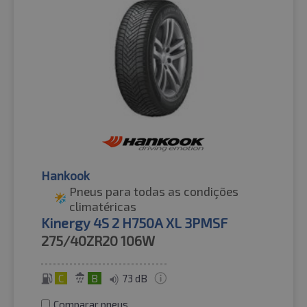
Hankook
Pneus para todas as condições
climatéricas
Kinergy 4S 2 H750A XL 3PMSF
275/40ZR20
106W
C
B
73 dB
Comparar pneus