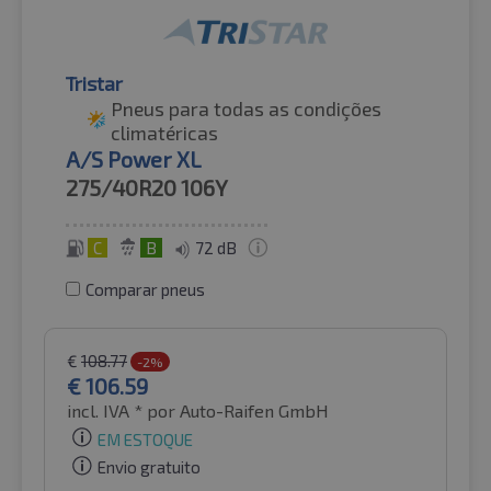
Tristar
Pneus para todas as condições
climatéricas
A/S Power XL
275/40R20
106Y
C
B
72 dB
Comparar pneus
€
108.77
-2%
€
106.59
incl. IVA *
por Auto-Raifen GmbH
EM ESTOQUE
Envio gratuito