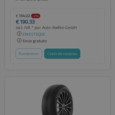
€
194.22
-2%
€
190.33
incl. IVA *
por Auto-Raifen GmbH
EM ESTOQUE
Envio gratuito
Pormenores
Cesto de compras