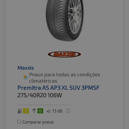
Maxxis
Pneus para todas as condições
climatéricas
Premitra AS AP3 XL SUV 3PMSF
275/40R20
106W
D
B
73 dB
Comparar pneus