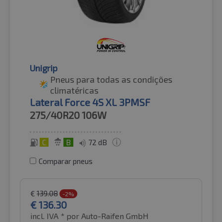
Unigrip
Pneus para todas as condições
climatéricas
Lateral Force 4S XL 3PMSF
275/40R20
106W
C
B
72 dB
Comparar pneus
€
139.08
-2%
€
136.30
incl. IVA *
por Auto-Raifen GmbH