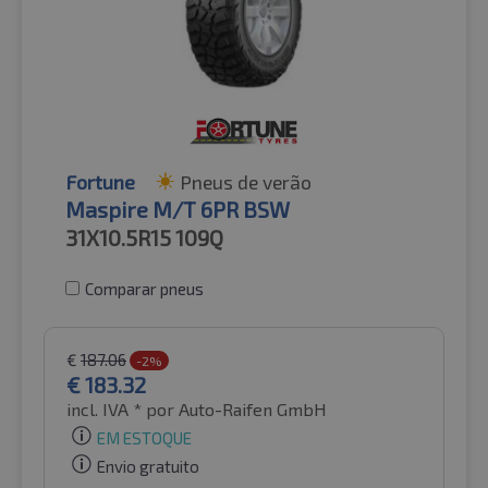
Fortune
Pneus de verão
Maspire M/T 6PR BSW
31X10.5R15
109Q
Comparar pneus
€
187.06
-2%
€
183.32
incl. IVA *
por Auto-Raifen GmbH
EM ESTOQUE
Envio gratuito