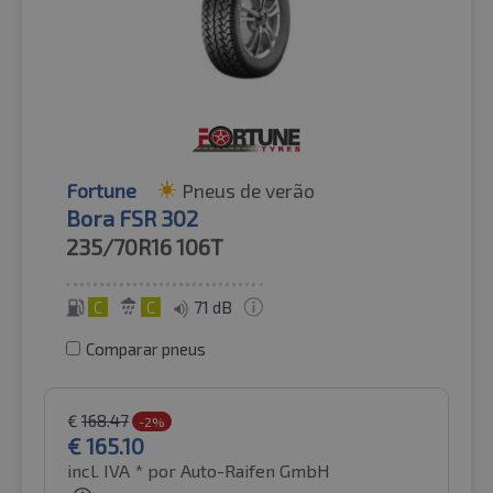
Fortune
Pneus de verão
Bora FSR 302
235/70R16
106T
C
C
71 dB
Comparar pneus
€
168.47
-2%
€
165.10
incl. IVA *
por Auto-Raifen GmbH