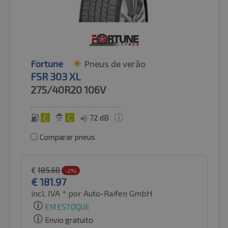
Fortune
Pneus de verão
FSR 303 XL
275/40R20
106V
C
C
72 dB
Comparar pneus
€
185.68
-2%
€
181.97
incl. IVA *
por Auto-Raifen GmbH
EM ESTOQUE
Envio gratuito