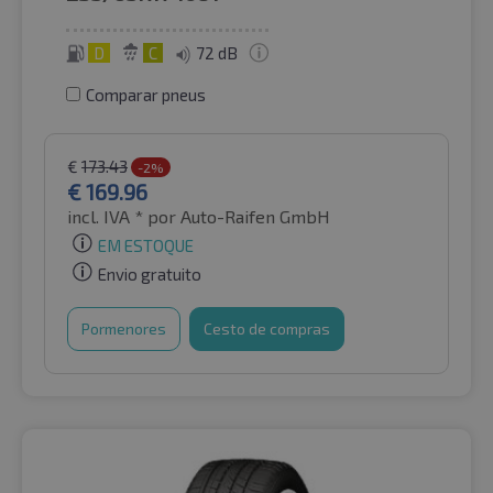
D
C
72 dB
Comparar pneus
€
173.43
-2%
€
169.96
incl. IVA *
por Auto-Raifen GmbH
EM ESTOQUE
Envio gratuito
Pormenores
Cesto de compras