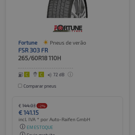
Fortune
Pneus de verão
FSR 303 FR
265/60R18
110H
C
C
72 dB
Comparar pneus
€
144.03
-2%
€
141.15
incl. IVA *
por Auto-Raifen GmbH
EM ESTOQUE
Envio gratuito