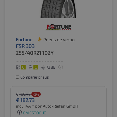
Fortune
Pneus de verão
FSR 303
255/40R21
102Y
C
C
73 dB
Comparar pneus
€
186.47
-2%
€
182.73
incl. IVA *
por Auto-Raifen GmbH
EM ESTOQUE