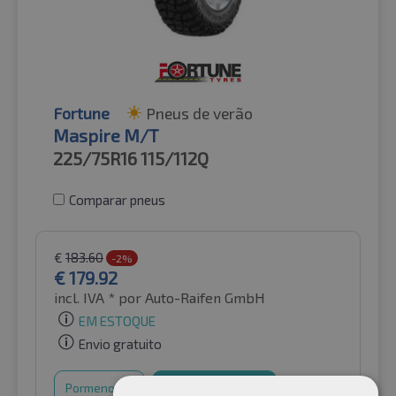
Fortune
Pneus de verão
Maspire M/T
225/75R16
115/112Q
Comparar pneus
€
183.60
-2%
€
179.92
incl. IVA *
por Auto-Raifen GmbH
EM ESTOQUE
Envio gratuito
Pormenores
Cesto de compras