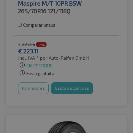
Maspire M/T 10PR BSW
265/70R16
121/118Q
Comparar pneus
€
227.66
-2%
€
223.11
incl. IVA *
por Auto-Raifen GmbH
EM ESTOQUE
Envio gratuito
Pormenores
Cesto de compras