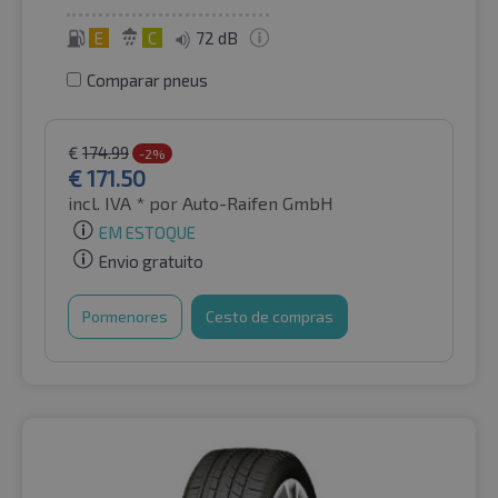
E
C
72 dB
Comparar pneus
€
174.99
-2%
€
171.50
incl. IVA *
por Auto-Raifen GmbH
EM ESTOQUE
Envio gratuito
Pormenores
Cesto de compras