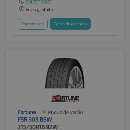
EM ESTOQUE
Envio gratuito
Pormenores
Cesto de compras
Fortune
Pneus de verão
FSR 303 BSW
215/50R18
92W