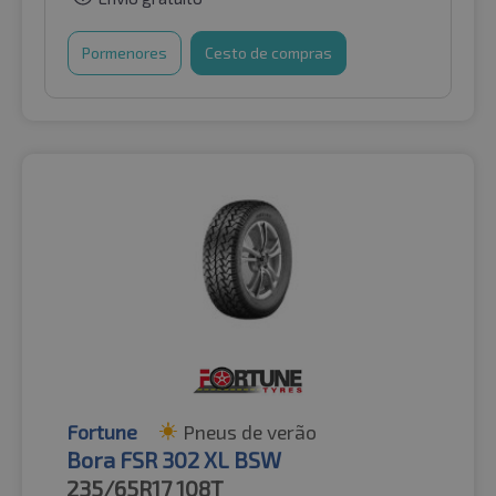
Pormenores
Cesto de compras
Fortune
Pneus de verão
Bora FSR 302 XL BSW
235/65R17
108T