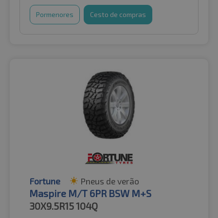
Pormenores
Cesto de compras
Fortune
Pneus de verão
Maspire M/T 6PR BSW M+S
30X9.5R15
104Q