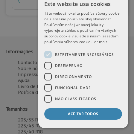
Este website usa cookies
Táto webová lokalita používa súbory cookie
na zlepšenie používateľskej skúsenosti.
Používaním našej webovej lokality
vyjadrujete súhlas s používaním všetkých
súborov cookie v súlade s našimi zásadami
používania súborov cookie.
Ler mais
Informações
Fabricante
ESTRITAMENTE NECESSÁRIOS
Contacto
Bridgestone
DESEMPENHO
Sobre nós
Continental
Impressum
Dunlop
DIRECIONAMENTO
Ajuda
Goodyear
Livro de Reclamações
Michelin
FUNCIONALIDADE
Política de devolução
Pirelli
Todos os fabricantes
NÃO CLASSIFICADOS
Tamanhos
ACEITAR TODOS
205/55 R16
225/45 R17
225/40 R18