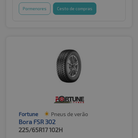
Pormenores
Cesto de compras
Fortune
Pneus de verão
Bora FSR 302
225/65R17
102H