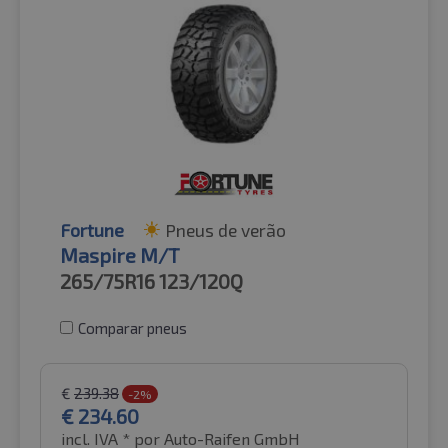
Fortune
Pneus de verão
Maspire M/T
265/75R16
123/120Q
Comparar pneus
€
239.38
-2%
€
234.60
incl. IVA *
por Auto-Raifen GmbH