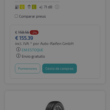
D
C
71 dB
Comparar pneus
€
158.56
-2%
€
155.39
incl. IVA *
por Auto-Raifen GmbH
EM ESTOQUE
Envio gratuito
Pormenores
Cesto de compras