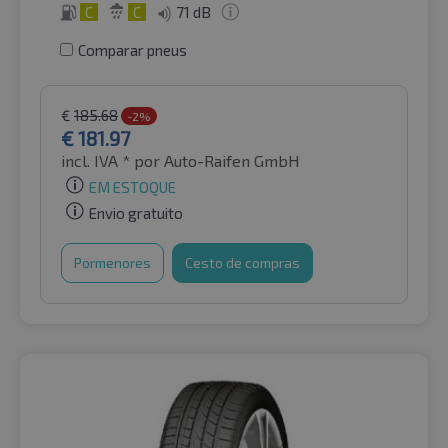
C
C
71 dB
Comparar pneus
€
185.68
-2%
€
181.97
incl. IVA *
por Auto-Raifen GmbH
EM ESTOQUE
Envio gratuito
Pormenores
Cesto de compras