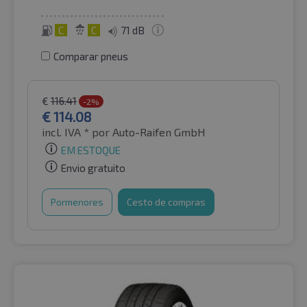
C
C
71 dB
Comparar pneus
€
116.41
-2%
€
114.08
incl. IVA *
por Auto-Raifen GmbH
EM ESTOQUE
Envio gratuito
Pormenores
Cesto de compras