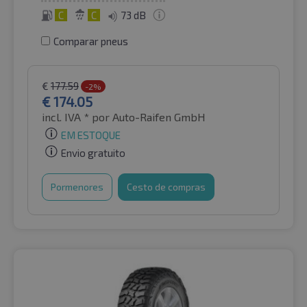
C
C
73 dB
Comparar pneus
€
177.59
-2%
€
174.05
incl. IVA *
por Auto-Raifen GmbH
EM ESTOQUE
Envio gratuito
Pormenores
Cesto de compras