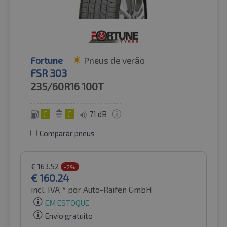
Fortune
Pneus de verão
FSR 303
235/60R16
100T
C
C
71 dB
Comparar pneus
€
163.52
-2%
€
160.24
incl. IVA *
por Auto-Raifen GmbH
EM ESTOQUE
Envio gratuito