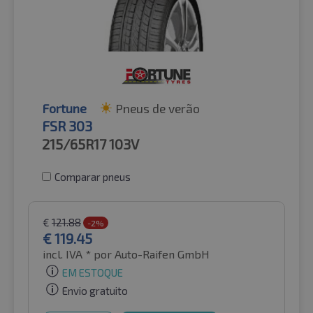
Fortune
Pneus de verão
FSR 303
215/65R17
103V
Comparar pneus
€
121.88
-2%
€
119.45
incl. IVA *
por Auto-Raifen GmbH
EM ESTOQUE
Envio gratuito