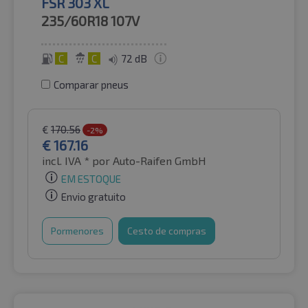
FSR 303 XL
235/60R18
107V
C
C
72 dB
Comparar pneus
€
170.56
-2%
€
167.16
incl. IVA *
por Auto-Raifen GmbH
EM ESTOQUE
Envio gratuito
Pormenores
Cesto de compras