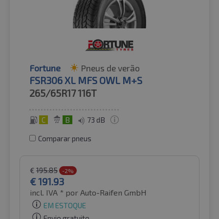
Fortune
Pneus de verão
FSR306 XL MFS OWL M+S
265/65R17
116T
C
B
73 dB
Comparar pneus
€
195.85
-2%
€
191.93
incl. IVA *
por Auto-Raifen GmbH
EM ESTOQUE
Envio gratuito