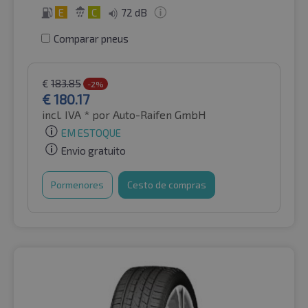
E
C
72 dB
Comparar pneus
€
183.85
-2%
€
180.17
incl. IVA *
por Auto-Raifen GmbH
EM ESTOQUE
Envio gratuito
Pormenores
Cesto de compras