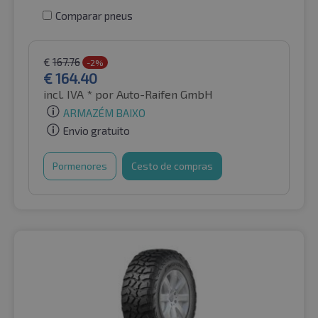
Comparar pneus
€
167.76
-2%
€
164.40
incl. IVA *
por Auto-Raifen GmbH
ARMAZÉM BAIXO
Envio gratuito
Pormenores
Cesto de compras