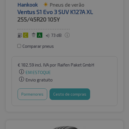
Hankook
Pneus de verão
Ventus S1 Evo 3 SUV K127A XL
255/45R20
105Y
C
A
73 dB
Comparar pneus
€
182.59
incl. IVA
por Raifen Paket GmbH
EM ESTOQUE
Envio gratuito
Pormenores
Cesto de compras