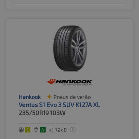
Hankook
Pneus de verão
Ventus S1 Evo 3 SUV K127A XL
235/50R19
103W
C
A
72 dB