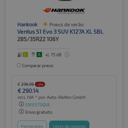
Hankook
Pneus de verão
Ventus S1 Evo 3 SUV K127A XL SBL
285/35R22
106Y
C
A
75 dB
Comparar pneus
€
296.06
-2%
€
290.14
incl. IVA *
por Auto-Raifen GmbH
EM ESTOQUE
Envio gratuito
Pormenores
Cesto de compras