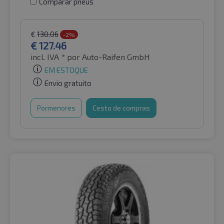
Comparar pneus
€
130.06
-2%
€
127.46
incl. IVA *
por Auto-Raifen GmbH
EM ESTOQUE
Envio gratuito
Pormenores
Cesto de compras