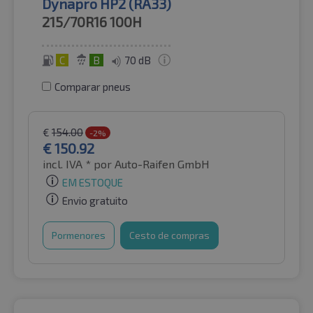
Dynapro HP2 (RA33)
215/70R16
100H
C
B
70 dB
Comparar pneus
€
154.00
-2%
€
150.92
incl. IVA *
por Auto-Raifen GmbH
EM ESTOQUE
Envio gratuito
Pormenores
Cesto de compras