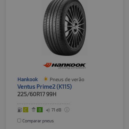
Hankook
Pneus de verão
Ventus Prime2 (K115)
225/60R17
99H
C
B
71 dB
Comparar pneus