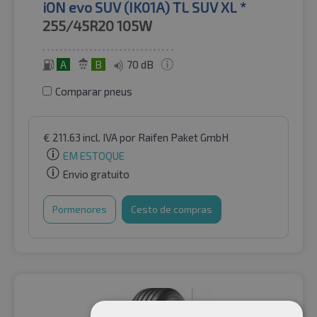
iON evo SUV (IK01A) TL SUV XL *
255/45R20
105W
A
B
70 dB
Comparar pneus
€
211.63
incl. IVA
por Raifen Paket GmbH
EM ESTOQUE
Envio gratuito
Pormenores
Cesto de compras