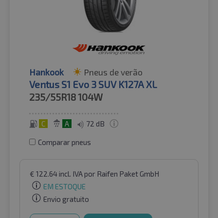
Hankook
Pneus de verão
Ventus S1 Evo 3 SUV K127A XL
235/55R18
104W
C
A
72 dB
Comparar pneus
€
122.64
incl. IVA
por Raifen Paket GmbH
EM ESTOQUE
Envio gratuito