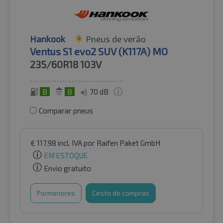
Hankook
Pneus de verão
Ventus S1 evo2 SUV (K117A) MO
235/60R18
103V
B
B
70 dB
Comparar pneus
€
117.98
incl. IVA
por Raifen Paket GmbH
EM ESTOQUE
Envio gratuito
Pormenores
Cesto de compras