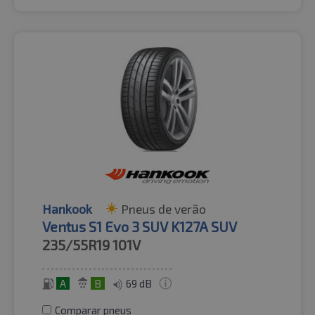
Hankook
Pneus de verão
Ventus S1 Evo 3 SUV K127A SUV
235/55R19
101V
A
B
69 dB
Comparar pneus