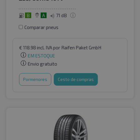
B
A
71 dB
Comparar pneus
€
118.98
incl. IVA
por Raifen Paket GmbH
EM ESTOQUE
Envio gratuito
Pormenores
Cesto de compras