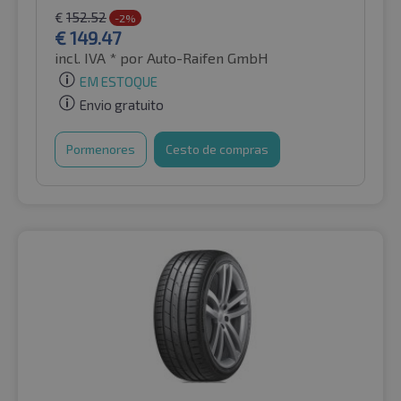
€
152.52
-2%
€
149.47
incl. IVA *
por Auto-Raifen GmbH
EM ESTOQUE
Envio gratuito
Pormenores
Cesto de compras