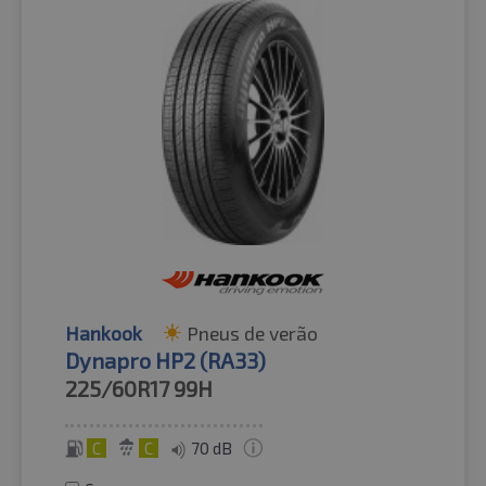
Hankook
Pneus de verão
Dynapro HP2 (RA33)
225/60R17
99H
C
C
70 dB