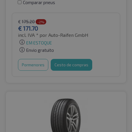
Comparar pneus
€
175.20
-2%
€
171.70
incl. IVA *
por Auto-Raifen GmbH
EM ESTOQUE
Envio gratuito
Pormenores
Cesto de compras