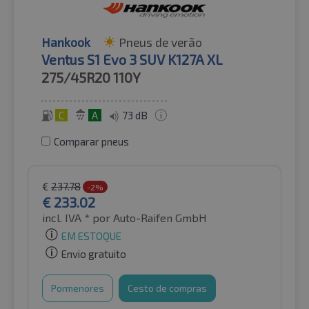
Hankook
Pneus de verão
Ventus S1 Evo 3 SUV K127A XL
275/45R20
110Y
C
A
73 dB
Comparar pneus
€
237.78
-2%
€
233.02
incl. IVA *
por Auto-Raifen GmbH
EM ESTOQUE
Envio gratuito
Pormenores
Cesto de compras