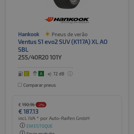
Hankook
Pneus de verão
Ventus S1 evo2 SUV (K117A) XL AO
SBL
255/40R20
101Y
C
A
72 dB
Comparar pneus
€
190.96
-2%
€
187.13
incl. IVA *
por Auto-Raifen GmbH
EM ESTOQUE
Envio gratuito