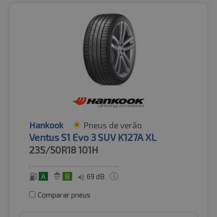
Hankook
Pneus de verão
Ventus S1 Evo 3 SUV K127A XL
235/50R18
101H
A
B
69 dB
Comparar pneus