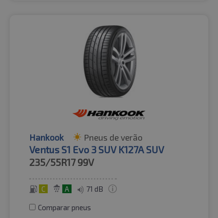
Hankook
Pneus de verão
Ventus S1 Evo 3 SUV K127A SUV
235/55R17
99V
C
A
71 dB
Comparar pneus