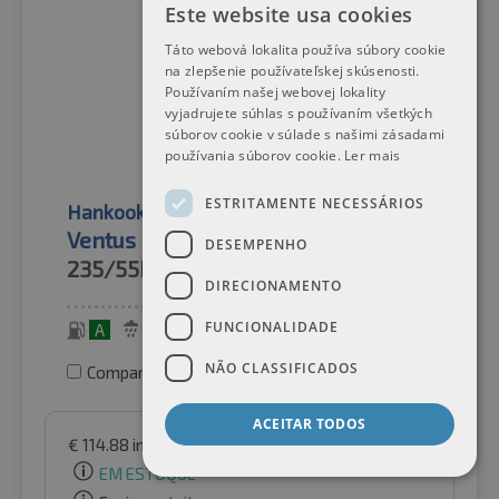
Este website usa cookies
Táto webová lokalita používa súbory cookie
na zlepšenie používateľskej skúsenosti.
Používaním našej webovej lokality
vyjadrujete súhlas s používaním všetkých
súborov cookie v súlade s našimi zásadami
používania súborov cookie.
Ler mais
ESTRITAMENTE NECESSÁRIOS
Hankook
Pneus de verão
Ventus Prime 3 SUV K125A MFS
DESEMPENHO
235/55R18
100V
DIRECIONAMENTO
FUNCIONALIDADE
A
A
68 dB
NÃO CLASSIFICADOS
Comparar pneus
ACEITAR TODOS
€
114.88
incl. IVA
por Raifen Paket GmbH
EM ESTOQUE