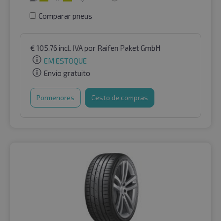
Comparar pneus
€
105.76
incl. IVA
por Raifen Paket GmbH
EM ESTOQUE
Envio gratuito
Pormenores
Cesto de compras