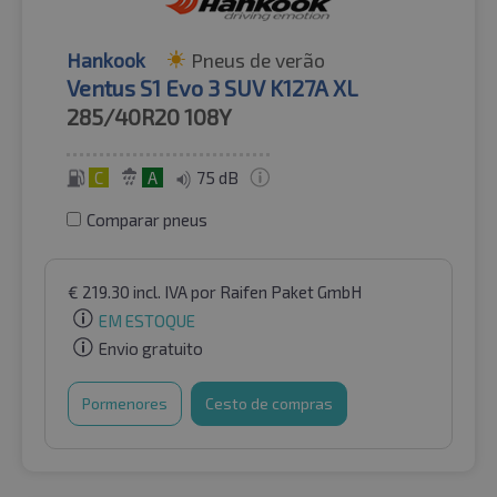
Hankook
Pneus de verão
Ventus S1 Evo 3 SUV K127A XL
285/40R20
108Y
C
A
75 dB
Comparar pneus
€
219.30
incl. IVA
por Raifen Paket GmbH
EM ESTOQUE
Envio gratuito
Pormenores
Cesto de compras