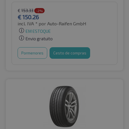
€
153.33
-2%
€
150.26
incl. IVA *
por Auto-Raifen GmbH
EM ESTOQUE
Envio gratuito
Pormenores
Cesto de compras