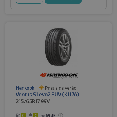
Hankook
Pneus de verão
Ventus S1 evo2 SUV (K117A)
215/65R17
99V
C
C
69 dB