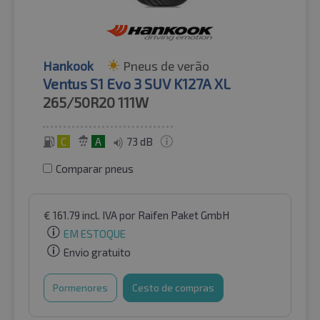
Hankook
Pneus de verão
Ventus S1 Evo 3 SUV K127A XL
265/50R20
111W
C
A
73 dB
Comparar pneus
€
161.79
incl. IVA
por Raifen Paket GmbH
EM ESTOQUE
Envio gratuito
Pormenores
Cesto de compras