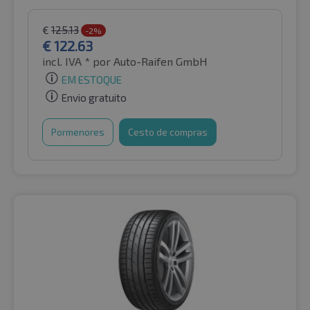
€
125.13
-2%
€
122.63
incl. IVA *
por Auto-Raifen GmbH
EM ESTOQUE
Envio gratuito
Pormenores
Cesto de compras