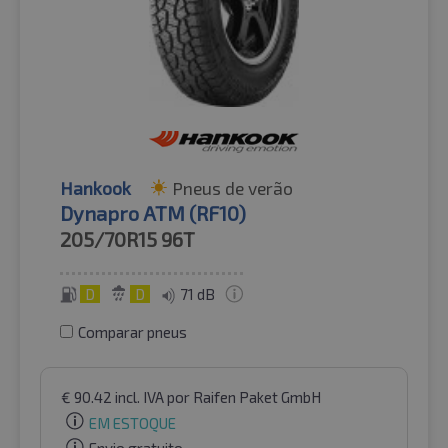
Hankook
Pneus de verão
Dynapro ATM (RF10)
205/70R15
96T
D
D
71 dB
Comparar pneus
€
90.42
incl. IVA
por Raifen Paket GmbH
EM ESTOQUE