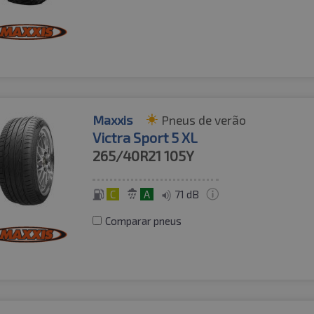
Maxxis
Pneus de verão
Victra Sport 5 XL
265/40R21
105Y
C
A
71 dB
Comparar pneus