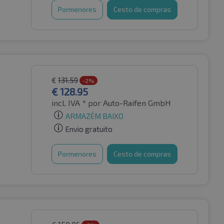
Pormenores
Cesto de compras
€
131.59
-2%
€
128.95
incl. IVA *
por Auto-Raifen GmbH
ARMAZÉM BAIXO
Envio gratuito
Pormenores
Cesto de compras