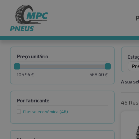
Preço unitário
Esta
105.96
€
568.40
€
A sua se
Por fabricante
46 Res
Classe económica
(46)