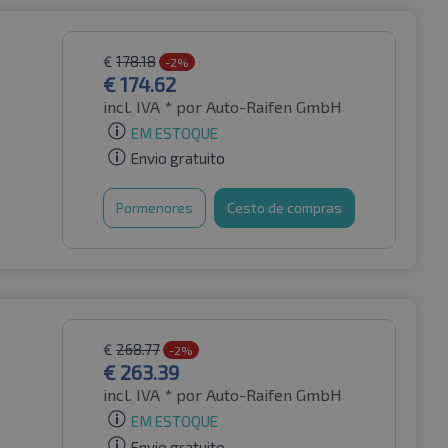
€
178.18
-2%
€
174.62
incl. IVA *
por Auto-Raifen GmbH
EM ESTOQUE
Envio gratuito
Pormenores
Cesto de compras
€
268.77
-2%
€
263.39
incl. IVA *
por Auto-Raifen GmbH
EM ESTOQUE
Envio gratuito