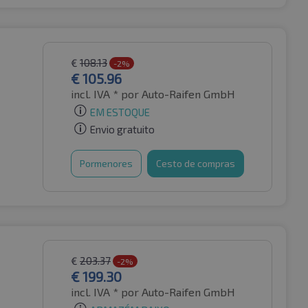
€
108.13
-2%
€
105.96
incl. IVA *
por Auto-Raifen GmbH
EM ESTOQUE
Envio gratuito
Pormenores
Cesto de compras
€
203.37
-2%
€
199.30
incl. IVA *
por Auto-Raifen GmbH