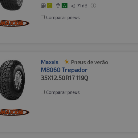
C
A
71 dB
Comparar pneus
Maxxis
Pneus de verão
M8060 Trepador
35X12.50R17
119Q
Comparar pneus