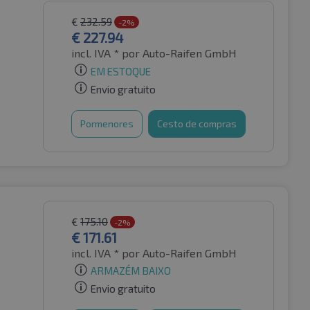
€
232.59
-2%
€
227.94
incl. IVA *
por Auto-Raifen GmbH
EM ESTOQUE
Envio gratuito
Pormenores
Cesto de compras
€
175.10
-2%
€
171.61
incl. IVA *
por Auto-Raifen GmbH
ARMAZÉM BAIXO
Envio gratuito