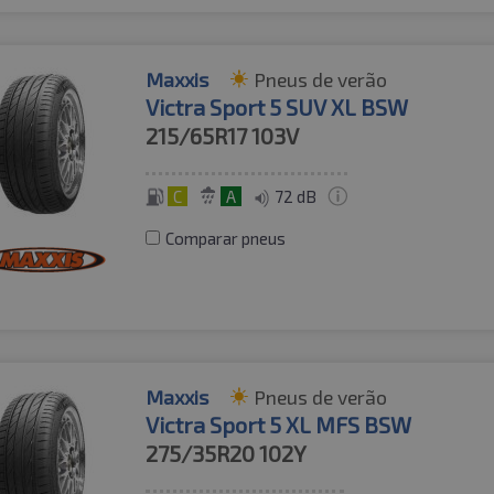
Maxxis
Pneus de verão
Victra Sport 5 SUV XL BSW
215/65R17
103V
C
A
72 dB
Comparar pneus
Maxxis
Pneus de verão
Victra Sport 5 XL MFS BSW
275/35R20
102Y