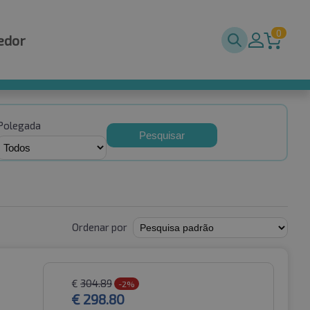
0
edor
Polegada
Pesquisar
Ordenar por
€
304.89
-2%
€
298.80