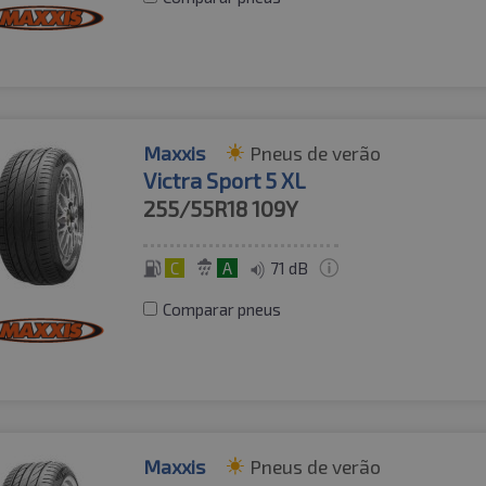
Maxxis
Pneus de verão
Victra Sport 5 XL
255/55R18
109Y
C
A
71 dB
Comparar pneus
Maxxis
Pneus de verão