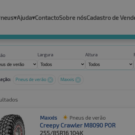
Pneus
▾
Ajuda
▾
Contacto
Sobre nós
Cadastro de Vend
Largura
Altura
ção
leção:
Pneus de verão
Maxxis
ultados
Maxxis
Pneus de verão
Creepy Crawler M8090 POR
255/85R16
104K