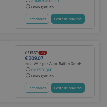
ARMAZÉM BAIXO
Envio gratuito
Pormenores
Cesto de compras
€
315.37
-2%
€
309.07
incl. IVA *
por Auto-Raifen GmbH
EM ESTOQUE
Envio gratuito
Pormenores
Cesto de compras