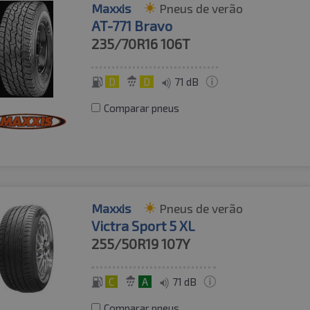
Maxxis
Pneus de verão
AT-771 Bravo
235/70R16
106T
D
D
71 dB
Comparar pneus
Maxxis
Pneus de verão
Victra Sport 5 XL
255/50R19
107Y
C
A
71 dB
Comparar pneus