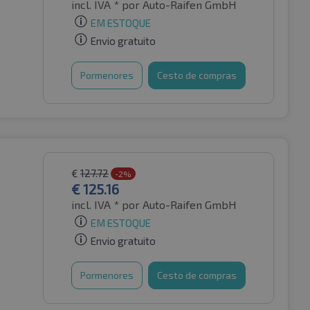
incl. IVA *
por Auto-Raifen GmbH
EM ESTOQUE
Envio gratuito
Pormenores
Cesto de compras
€
127.72
-2%
€
125.16
incl. IVA *
por Auto-Raifen GmbH
EM ESTOQUE
Envio gratuito
Pormenores
Cesto de compras