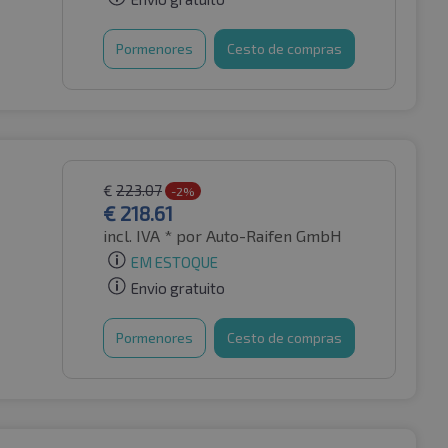
Pormenores
Cesto de compras
€
223.07
-2%
€
218.61
incl. IVA *
por Auto-Raifen GmbH
EM ESTOQUE
Envio gratuito
Pormenores
Cesto de compras