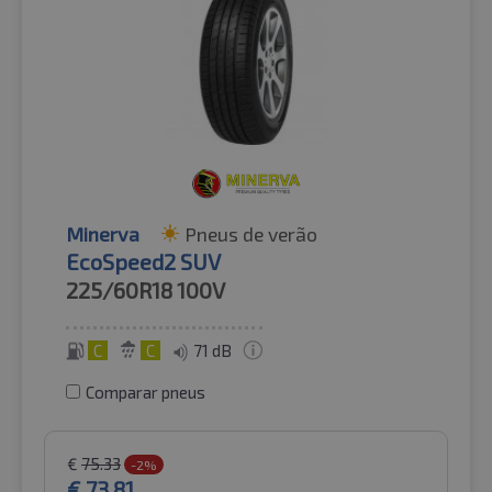
Minerva
Pneus de verão
EcoSpeed2 SUV
225/60R18
100V
C
C
71 dB
Comparar pneus
€
75.33
-2%
€
73.81