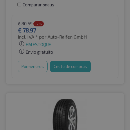
Comparar pneus
€
80.59
-2%
€
78.97
incl. IVA *
por Auto-Raifen GmbH
EM ESTOQUE
Envio gratuito
Pormenores
Cesto de compras