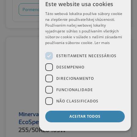
Este website usa cookies
Pormenores
Cesto de compras
Táto webová lokalita používa súbory cookie
na zlepšenie používateľskej skúsenosti.
Používaním našej webovej lokality
vyjadrujete súhlas s používaním všetkých
súborov cookie v súlade s našimi zásadami
používania súborov cookie.
Ler mais
ESTRITAMENTE NECESSÁRIOS
DESEMPENHO
DIRECIONAMENTO
FUNCIONALIDADE
NÃO CLASSIFICADOS
Minerva
Pneus de verão
ACEITAR TODOS
EcoSpeed2 SUV XL
255/50R20
109W