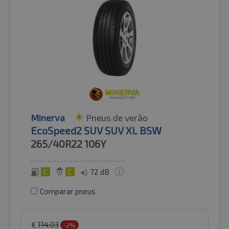
Minerva
Pneus de verão
EcoSpeed2 SUV SUV XL BSW
265/40R22
106Y
C
C
72 dB
Comparar pneus
€
114.03
-2%