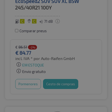
EcoSpeed2 SUV SUV XL BSW
245/40R21
100Y
C
C
71 dB
Comparar pneus
€
86.51
-2%
€
84.77
incl. IVA *
por Auto-Raifen GmbH
EM ESTOQUE
Envio gratuito
Pormenores
Cesto de compras