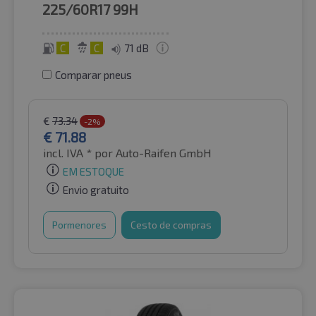
225/60R17
99H
C
C
71 dB
Comparar pneus
€
73.34
-2%
€
71.88
incl. IVA *
por Auto-Raifen GmbH
EM ESTOQUE
Envio gratuito
Pormenores
Cesto de compras