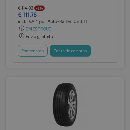
€
114.03
-2%
€
111.76
incl. IVA *
por Auto-Raifen GmbH
EM ESTOQUE
Envio gratuito
Pormenores
Cesto de compras