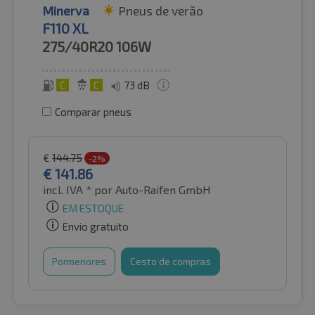
Minerva
Pneus de verão
F110 XL
275/40R20
106W
C
C
73 dB
Comparar pneus
€
144.75
-2%
€
141.86
incl. IVA *
por Auto-Raifen GmbH
EM ESTOQUE
Envio gratuito
Pormenores
Cesto de compras