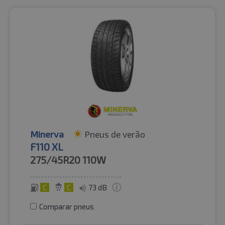
Minerva
Pneus de verão
F110 XL
275/45R20
110W
C
C
73 dB
Comparar pneus