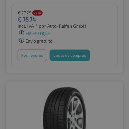
€
77.29
-2%
€
75.74
incl. IVA *
por Auto-Raifen GmbH
EM ESTOQUE
Envio gratuito
Pormenores
Cesto de compras