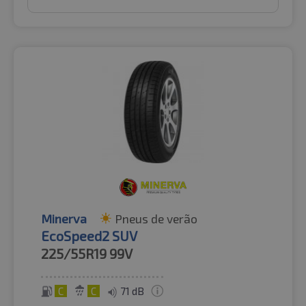
Minerva
Pneus de verão
EcoSpeed2 SUV
225/55R19
99V
C
C
71 dB