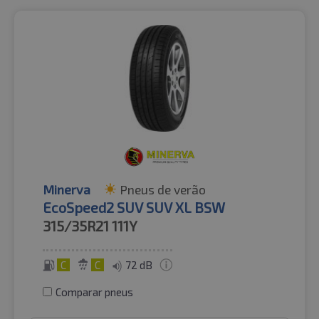
Minerva
Pneus de verão
EcoSpeed2 SUV SUV XL BSW
315/35R21
111Y
C
C
72 dB
Comparar pneus