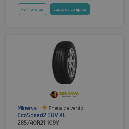
Pormenores
Cesto de compras
Minerva
Pneus de verão
EcoSpeed2 SUV XL
285/40R21
109Y