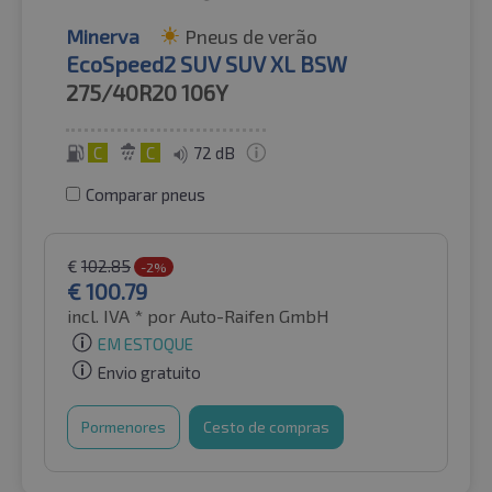
Minerva
Pneus de verão
EcoSpeed2 SUV SUV XL BSW
275/40R20
106Y
C
C
72 dB
Comparar pneus
€
102.85
-2%
€
100.79
incl. IVA *
por Auto-Raifen GmbH
EM ESTOQUE
Envio gratuito
Pormenores
Cesto de compras