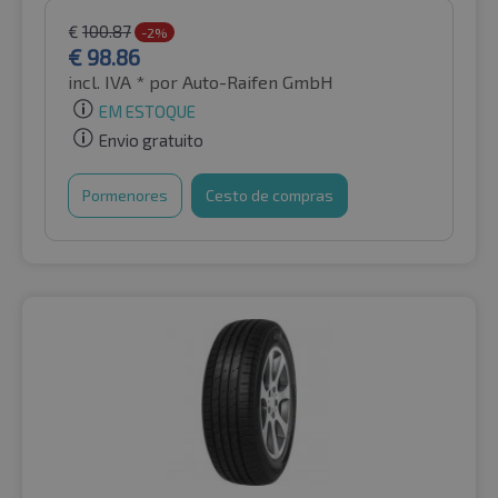
€
100.87
-2%
€
98.86
incl. IVA *
por Auto-Raifen GmbH
EM ESTOQUE
Envio gratuito
Pormenores
Cesto de compras