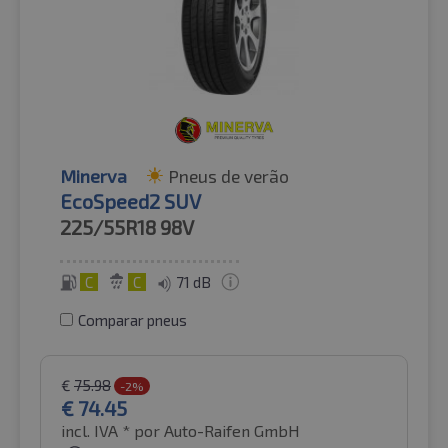
Minerva
Pneus de verão
EcoSpeed2 SUV
225/55R18
98V
C
C
71 dB
Comparar pneus
€
75.98
-2%
€
74.45
incl. IVA *
por Auto-Raifen GmbH