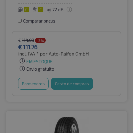
C
C
72 dB
Comparar pneus
€
114.03
-2%
€
111.76
incl. IVA *
por Auto-Raifen GmbH
EM ESTOQUE
Envio gratuito
Pormenores
Cesto de compras