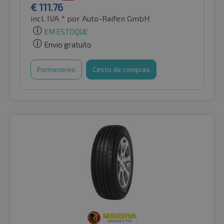
€
111.76
incl. IVA *
por Auto-Raifen GmbH
EM ESTOQUE
Envio gratuito
Pormenores
Cesto de compras