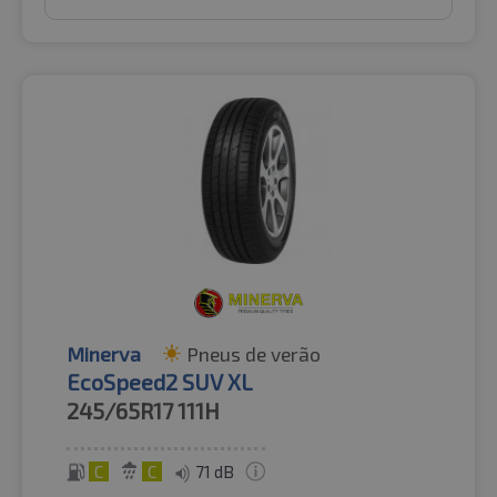
Minerva
Pneus de verão
EcoSpeed2 SUV XL
245/65R17
111H
C
C
71 dB