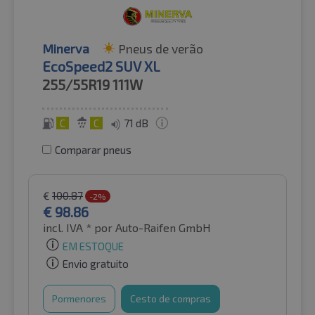
Minerva
Pneus de verão
EcoSpeed2 SUV XL
255/55R19
111W
C
C
71 dB
Comparar pneus
€
100.87
-2%
€
98.86
incl. IVA *
por Auto-Raifen GmbH
EM ESTOQUE
Envio gratuito
Pormenores
Cesto de compras