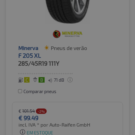
Minerva
Pneus de verão
F 205 XL
285/45R19
111Y
C
B
71 dB
Comparar pneus
€
101.54
-2%
€
99.49
incl. IVA *
por Auto-Raifen GmbH
EM ESTOQUE