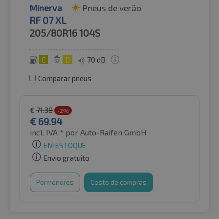
Minerva
Pneus de verão
RF 07 XL
205/80R16
104S
C
D
70 dB
Comparar pneus
€
71.38
-2%
€
69.94
incl. IVA *
por Auto-Raifen GmbH
EM ESTOQUE
Envio gratuito
Pormenores
Cesto de compras