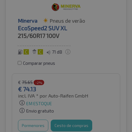
Minerva
Pneus de verão
EcoSpeed2 SUV XL
215/60R17
100V
C
C
71 dB
Comparar pneus
€
75.65
-2%
€
74.13
incl. IVA *
por Auto-Raifen GmbH
EM ESTOQUE
Envio gratuito
Pormenores
Cesto de compras