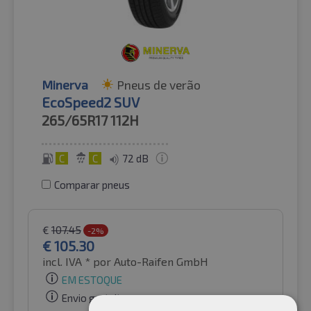
Minerva
Pneus de verão
EcoSpeed2 SUV
265/65R17
112H
C
C
72 dB
Comparar pneus
€
107.45
-2%
€
105.30
incl. IVA *
por Auto-Raifen GmbH
EM ESTOQUE
Envio gratuito