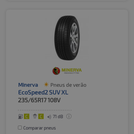
Minerva
Pneus de verão
EcoSpeed2 SUV XL
235/65R17
108V
C
C
71 dB
Comparar pneus