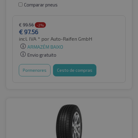
Comparar pneus
€
99.56
-2%
€
97.56
incl. IVA *
por Auto-Raifen GmbH
ARMAZÉM BAIXO
Envio gratuito
Pormenores
Cesto de compras