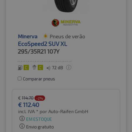
Minerva
Pneus de verão
EcoSpeed2 SUV XL
295/35R21
107Y
C
C
72 dB
Comparar pneus
€
114.70
-2%
€
112.40
incl. IVA *
por Auto-Raifen GmbH
EM ESTOQUE
Envio gratuito