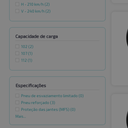
H - 210 km/h
(2)
V - 240 km/h
(2)
Capacidade de carga
102
(2)
107
(1)
112
(1)
Especificações
Pneu de esvaziamento limitado
(0)
Pneu reforçado
(3)
Proteção das jantes (MFS)
(0)
Mais...