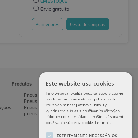
EM ESTOQUE
Envio gratuito
Pormenores
Cesto de compras
Este website usa cookies
Produtos
Táto webová lokalita používa súbory cookie
Pneus para automóveis
na zlepšenie používateľskej skúsenosti.
Pneus SUV / 4x4
Používaním našej webovej lokality
ações
Pneus para veículos de transporte
vyjadrujete súhlas s používaním všetkých
pneus de motocicleta
súborov cookie v súlade s našimi zásadami
používania súborov cookie.
Ler mais
ESTRITAMENTE NECESSÁRIOS