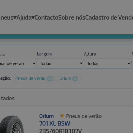
Pneus
▾
Ajuda
▾
Contacto
Sobre nós
Cadastro de Vend
Largura
Altura
ção
leção:
Pneus de verão
Orium
ltados
Orium
Pneus de verão
701 XL BSW
235/60R18
107V