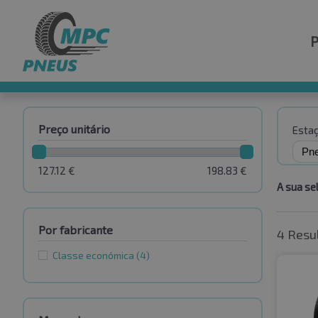
Preço unitário
Esta
127.12
€
198.83
€
A sua se
Por fabricante
4 Resu
Classe económica
(4)