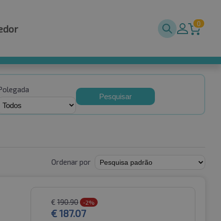
0
edor
Polegada
Pesquisar
Ordenar por
€
190.90
-2%
€
187.07