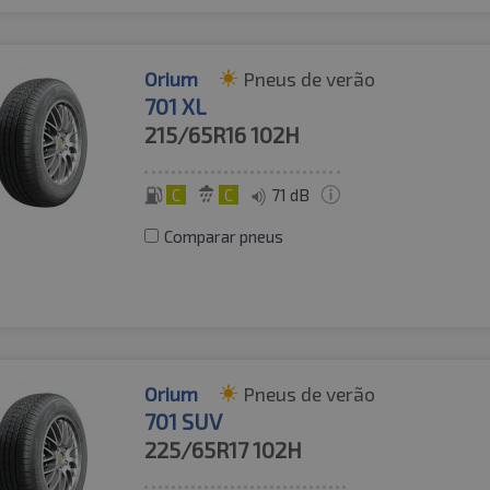
Orium
Pneus de verão
701 XL
215/65R16
102H
C
C
71 dB
Comparar pneus
Orium
Pneus de verão
701 SUV
225/65R17
102H