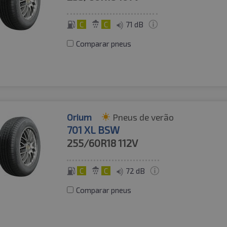
C
C
71 dB
Comparar pneus
Orium
Pneus de verão
701 XL BSW
255/60R18
112V
C
C
72 dB
Comparar pneus