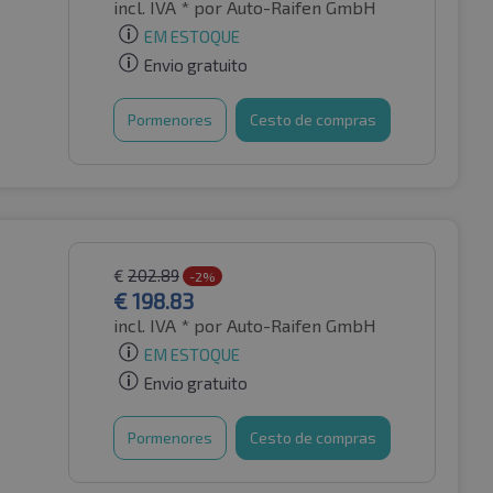
incl. IVA *
por Auto-Raifen GmbH
EM ESTOQUE
Envio gratuito
Pormenores
Cesto de compras
€
202.89
-2%
€
198.83
incl. IVA *
por Auto-Raifen GmbH
EM ESTOQUE
Envio gratuito
Pormenores
Cesto de compras