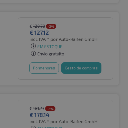
€
129.70
-2%
€
127.12
incl. IVA *
por Auto-Raifen GmbH
EM ESTOQUE
Envio gratuito
Pormenores
Cesto de compras
€
181.77
-2%
€
178.14
incl. IVA *
por Auto-Raifen GmbH