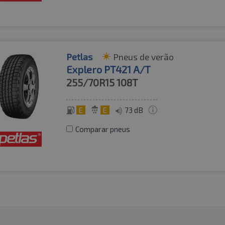
Petlas
Pneus de verão
Explero PT421 A/T
255/70R15
108T
E
E
73 dB
Comparar pneus