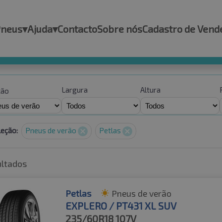
Pneus
▾
Ajuda
▾
Contacto
Sobre nós
Cadastro de Vend
Largura
Altura
ção
leção:
Pneus de verão
Petlas
ultados
Petlas
Pneus de verão
EXPLERO / PT431 XL SUV
235/60R18
107V