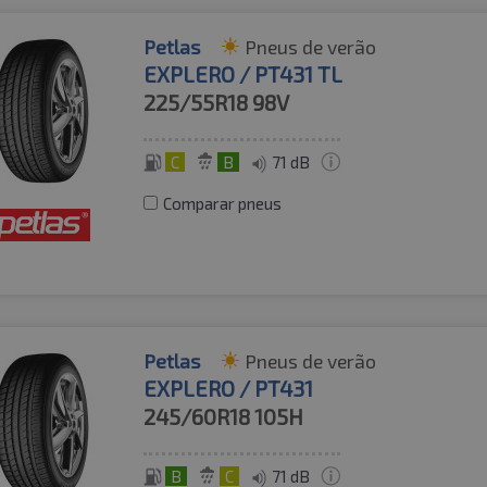
Petlas
Pneus de verão
EXPLERO / PT431 TL
225/55R18
98V
C
B
71 dB
Comparar pneus
Petlas
Pneus de verão
EXPLERO / PT431
245/60R18
105H
B
C
71 dB