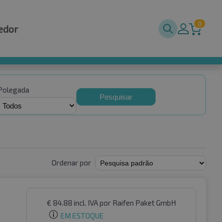
0
edor
Polegada
Pesquisar
Ordenar por
€
84.88
incl. IVA
por Raifen Paket GmbH
EM ESTOQUE