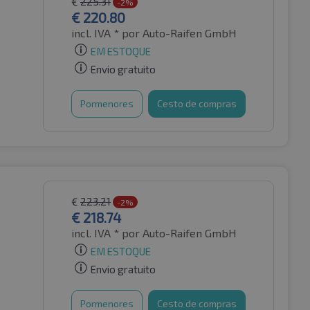
€
225.31
-2%
€
220.80
incl. IVA *
por Auto-Raifen GmbH
EM ESTOQUE
Envio gratuito
Pormenores
Cesto de compras
€
223.21
-2%
€
218.74
incl. IVA *
por Auto-Raifen GmbH
EM ESTOQUE
Envio gratuito
Pormenores
Cesto de compras