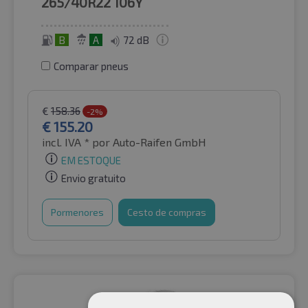
265/40R22
106Y
B
A
72 dB
Comparar pneus
€
158.36
-2%
€
155.20
incl. IVA *
por Auto-Raifen GmbH
EM ESTOQUE
Envio gratuito
Pormenores
Cesto de compras