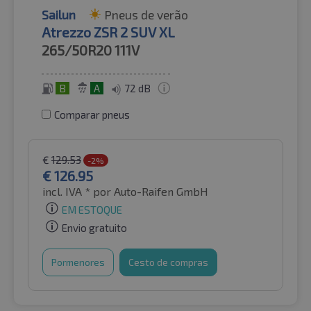
Sailun
Pneus de verão
Atrezzo ZSR 2 SUV XL
265/50R20
111V
B
A
72 dB
Comparar pneus
€
129.53
-2%
€
126.95
incl. IVA *
por Auto-Raifen GmbH
EM ESTOQUE
Envio gratuito
Pormenores
Cesto de compras