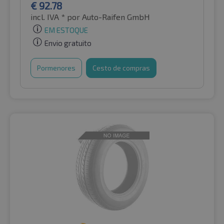
€
92.78
incl. IVA *
por Auto-Raifen GmbH
EM ESTOQUE
Envio gratuito
Pormenores
Cesto de compras