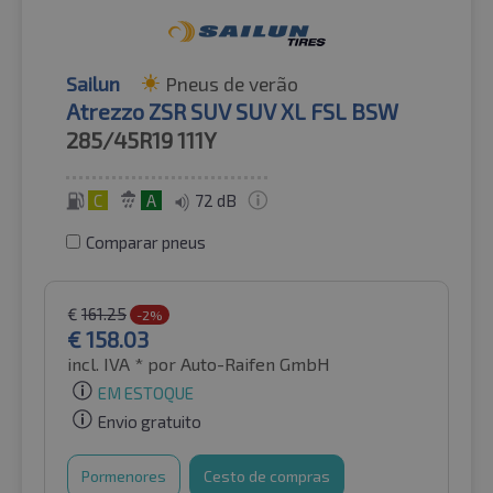
Sailun
Pneus de verão
Atrezzo ZSR SUV SUV XL FSL BSW
285/45R19
111Y
C
A
72 dB
Comparar pneus
€
161.25
-2%
€
158.03
incl. IVA *
por Auto-Raifen GmbH
EM ESTOQUE
Envio gratuito
Pormenores
Cesto de compras