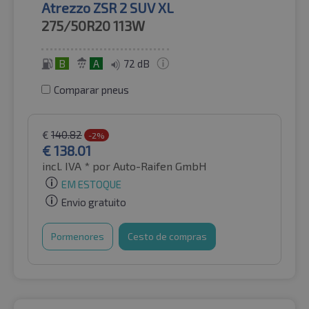
Atrezzo ZSR 2 SUV XL
275/50R20
113W
B
A
72 dB
Comparar pneus
€
140.82
-2%
€
138.01
incl. IVA *
por Auto-Raifen GmbH
EM ESTOQUE
Envio gratuito
Pormenores
Cesto de compras