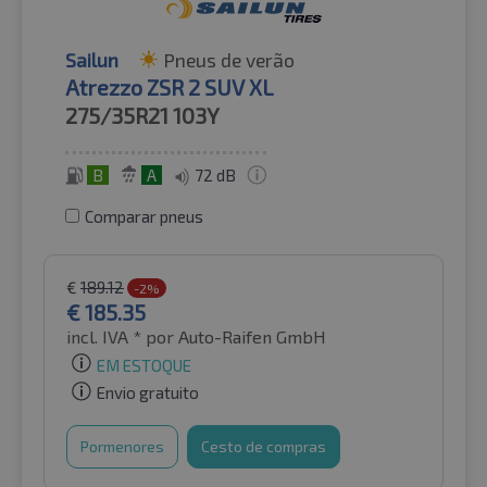
Sailun
Pneus de verão
Atrezzo ZSR 2 SUV XL
275/35R21
103Y
B
A
72 dB
Comparar pneus
€
189.12
-2%
€
185.35
incl. IVA *
por Auto-Raifen GmbH
EM ESTOQUE
Envio gratuito
Pormenores
Cesto de compras