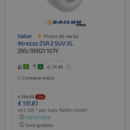
Sailun
Pneus de verão
Atrezzo ZSR 2 SUV XL
295/35R21
107Y
B
A
74 dB
Comparar pneus
€
134.55
-2%
€
131.87
incl. IVA *
por Auto-Raifen GmbH
EM ESTOQUE
Envio gratuito