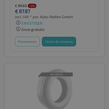
€
89.65
-2%
€
87.87
incl. IVA *
por Auto-Raifen GmbH
EM ESTOQUE
Envio gratuito
Pormenores
Cesto de compras