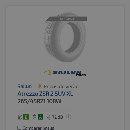
Sailun
Pneus de verão
Atrezzo ZSR 2 SUV XL
265/45R21
108W
B
A
72 dB
Comparar pneus