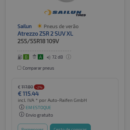
Sailun
Pneus de verão
Atrezzo ZSR 2 SUV XL
255/55R18
109V
B
A
72 dB
Comparar pneus
€
117.80
-2%
€
115.44
incl. IVA *
por Auto-Raifen GmbH
EM ESTOQUE
Envio gratuito
Pormenores
Cesto de compras