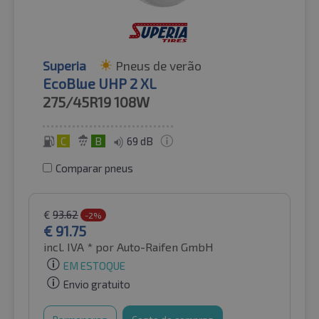
Superia
Pneus de verão
EcoBlue UHP 2 XL
275/45R19
108W
C
B
69 dB
Comparar pneus
€
93.62
-2%
€
91.75
incl. IVA *
por Auto-Raifen GmbH
EM ESTOQUE
Envio gratuito