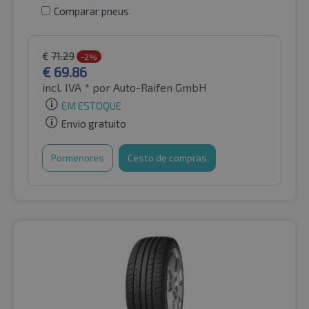
Comparar pneus
€
71.29
-2%
€
69.86
incl. IVA *
por Auto-Raifen GmbH
EM ESTOQUE
Envio gratuito
Pormenores
Cesto de compras