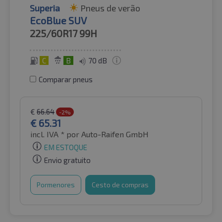
Superia
Pneus de verão
EcoBlue SUV
225/60R17
99H
C
B
70 dB
Comparar pneus
€
66.64
-2%
€
65.31
incl. IVA *
por Auto-Raifen GmbH
EM ESTOQUE
Envio gratuito
Pormenores
Cesto de compras