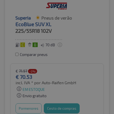
Superia
Pneus de verão
EcoBlue SUV XL
225/55R18
102V
C
B
70 dB
Comparar pneus
€
71.97
-2%
€
70.53
incl. IVA *
por Auto-Raifen GmbH
EM ESTOQUE
Envio gratuito
Pormenores
Cesto de compras