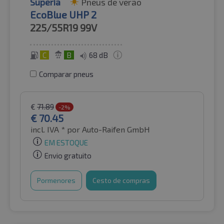
Superia
Pneus de verão
EcoBlue UHP 2
225/55R19
99V
C
B
68 dB
Comparar pneus
€
71.89
-2%
€
70.45
incl. IVA *
por Auto-Raifen GmbH
EM ESTOQUE
Envio gratuito
Pormenores
Cesto de compras