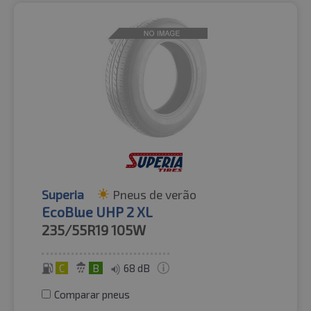
Superia
Pneus de verão
EcoBlue UHP 2 XL
235/55R19
105W
C
B
68 dB
Comparar pneus