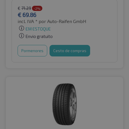
€
71.29
-2%
€
69.86
incl. IVA *
por Auto-Raifen GmbH
EM ESTOQUE
Envio gratuito
Pormenores
Cesto de compras