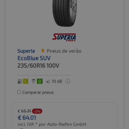
Superia
Pneus de verão
EcoBlue SUV
235/60R16
100V
C
B
70 dB
Comparar pneus
€
65.31
-2%
€
64.01
incl. IVA *
por Auto-Raifen GmbH