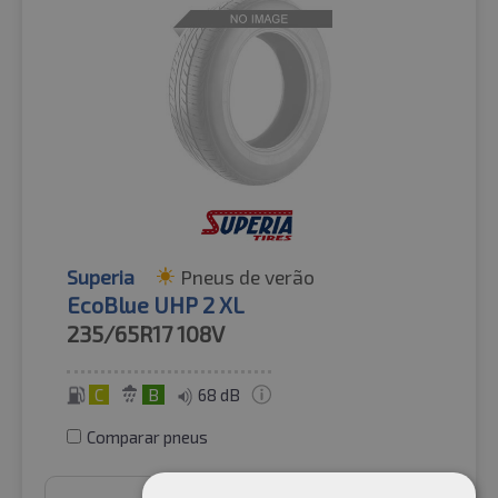
Superia
Pneus de verão
EcoBlue UHP 2 XL
235/65R17
108V
C
B
68 dB
Comparar pneus