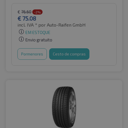
€
76.60
-2%
€
75.08
incl. IVA *
por Auto-Raifen GmbH
EM ESTOQUE
Envio gratuito
Pormenores
Cesto de compras