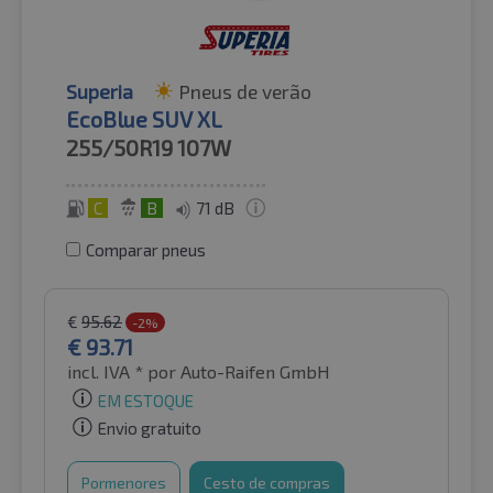
Superia
Pneus de verão
EcoBlue SUV XL
255/50R19
107W
C
B
71 dB
Comparar pneus
€
95.62
-2%
€
93.71
incl. IVA *
por Auto-Raifen GmbH
EM ESTOQUE
Envio gratuito
Pormenores
Cesto de compras