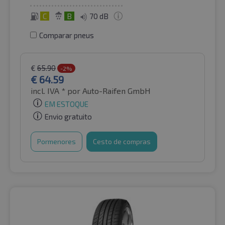
C
B
70 dB
Comparar pneus
€
65.90
-2%
€
64.59
incl. IVA *
por Auto-Raifen GmbH
EM ESTOQUE
Envio gratuito
Pormenores
Cesto de compras