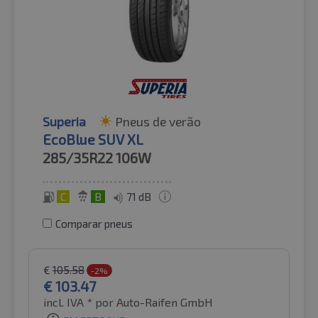
Superia
Pneus de verão
EcoBlue SUV XL
285/35R22
106W
C
B
71 dB
Comparar pneus
€
105.58
-2%
€
103.47
incl. IVA *
por Auto-Raifen GmbH