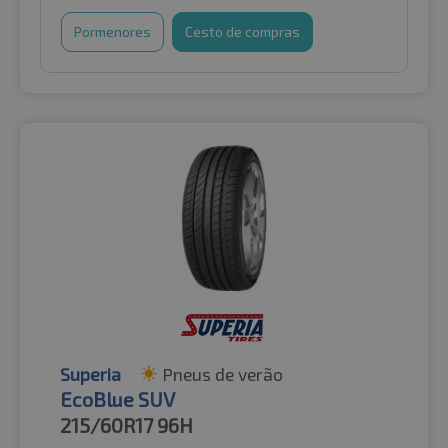
Pormenores
Cesto de compras
Superia
Pneus de verão
EcoBlue SUV
215/60R17
96H