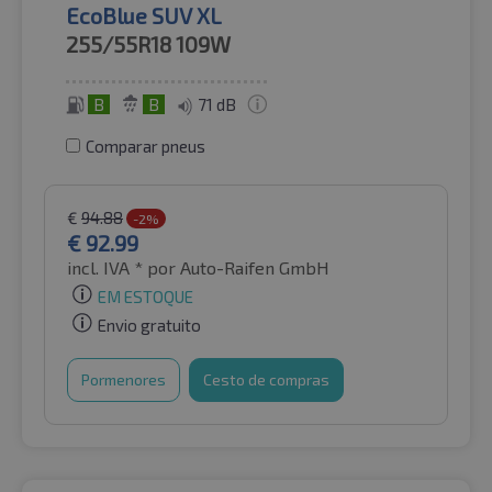
EcoBlue SUV XL
255/55R18
109W
B
B
71 dB
Comparar pneus
€
94.88
-2%
€
92.99
incl. IVA *
por Auto-Raifen GmbH
EM ESTOQUE
Envio gratuito
Pormenores
Cesto de compras