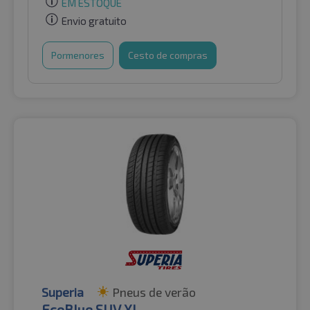
EM ESTOQUE
Envio gratuito
Pormenores
Cesto de compras
Superia
Pneus de verão
EcoBlue SUV XL