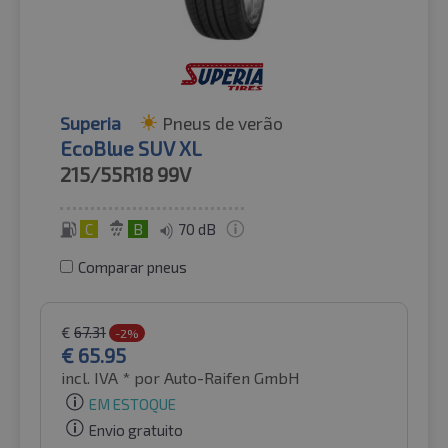
Superia
Pneus de verão
EcoBlue SUV XL
215/55R18
99V
C
B
70 dB
Comparar pneus
€
67.31
-2%
€
65.95
incl. IVA *
por Auto-Raifen GmbH
EM ESTOQUE
Envio gratuito