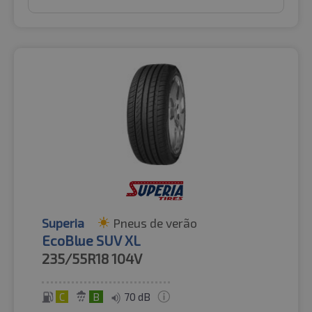
Superia
Pneus de verão
EcoBlue SUV XL
235/55R18
104V
C
B
70 dB