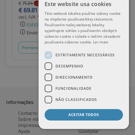
Este website usa cookies
€
71.24
-2%
€
69.81
Táto webová lokalita používa súbory cookie
incl. IVA *
por Auto-Raifen GmbH
na zlepšenie používateľskej skúsenosti.
EM ESTOQUE
Používaním našej webovej lokality
vyjadrujete súhlas s používaním všetkých
Envio gratuito
súborov cookie v súlade s našimi zásadami
používania súborov cookie.
Ler mais
Pormenores
Cesto de compras
ESTRITAMENTE NECESSÁRIOS
DESEMPENHO
DIRECIONAMENTO
FUNCIONALIDADE
NÃO CLASSIFICADOS
Informações
Fabricante
Contacto
Bridgestone
ACEITAR TODOS
Sobre nós
Continental
Impressum
Dunlop
Ajuda
Goodyear