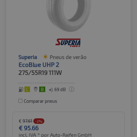
Superia
Pneus de verão
EcoBlue UHP 2
275/55R19
111W
C
B
69 dB
Comparar pneus
€
97.61
-2%
€
95.66
incl. IVA *
por Auto-Raifen GmbH