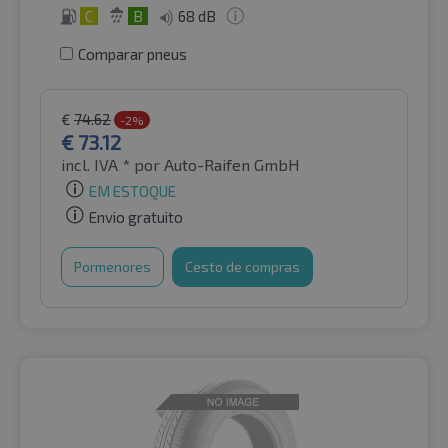
C
B
68 dB
Comparar pneus
€
74.62
-2%
€
73.12
incl. IVA *
por Auto-Raifen GmbH
EM ESTOQUE
Envio gratuito
Pormenores
Cesto de compras