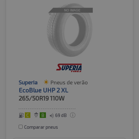
Superia
Pneus de verão
EcoBlue UHP 2 XL
265/50R19
110W
C
B
69 dB
Comparar pneus