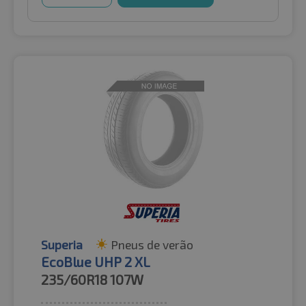
Superia
Pneus de verão
EcoBlue UHP 2 XL
235/60R18
107W