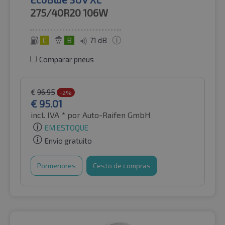
275/40R20
106W
C
B
71 dB
Comparar pneus
€
96.95
-2%
€
95.01
incl. IVA *
por Auto-Raifen GmbH
EM ESTOQUE
Envio gratuito
Pormenores
Cesto de compras