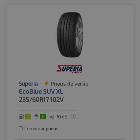
Superia
Pneus de verão
EcoBlue SUV XL
235/60R17
102V
C
B
70 dB
Comparar pneus