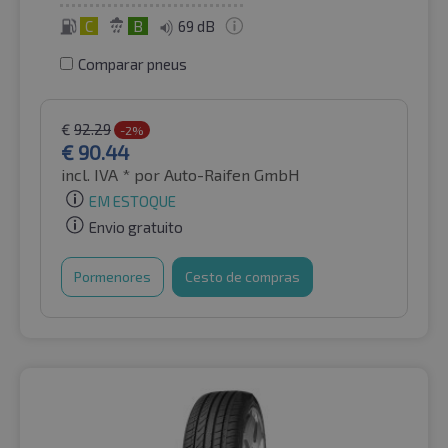
C
B
69 dB
Comparar pneus
€
92.29
-2%
€
90.44
incl. IVA *
por Auto-Raifen GmbH
EM ESTOQUE
Envio gratuito
Pormenores
Cesto de compras