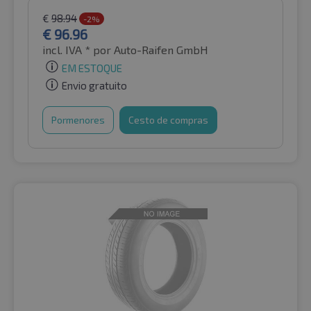
€
98.94
-2%
€
96.96
incl. IVA *
por Auto-Raifen GmbH
EM ESTOQUE
Envio gratuito
Pormenores
Cesto de compras