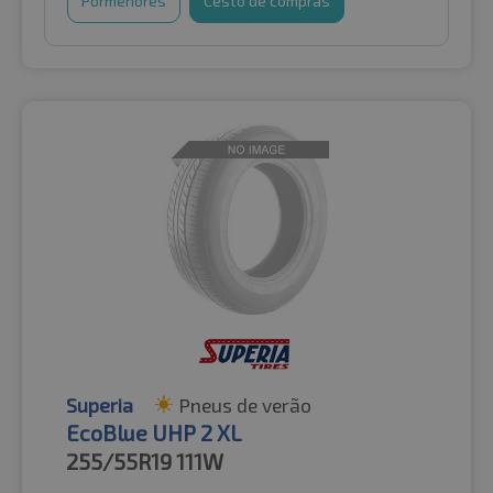
Pormenores
Cesto de compras
Superia
Pneus de verão
EcoBlue UHP 2 XL
255/55R19
111W