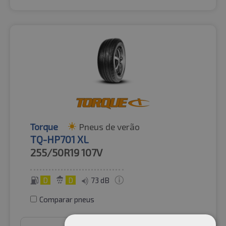
Torque
Pneus de verão
TQ-HP701 XL
255/50R19
107V
D
D
73 dB
Comparar pneus