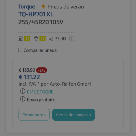
Torque
Pneus de verão
TQ-HP701 XL
255/45R20
105V
D
D
73 dB
Comparar pneus
€
133.90
-2%
€
131.22
incl. IVA *
por Auto-Raifen GmbH
EM ESTOQUE
Envio gratuito
Pormenores
Cesto de compras