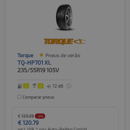
Torque
Pneus de verão
TQ-HP701 XL
235/55R19
105V
D
D
72 dB
Comparar pneus
€
123.26
-2%
€
120.79
incl. IVA *
por Auto-Raifen GmbH