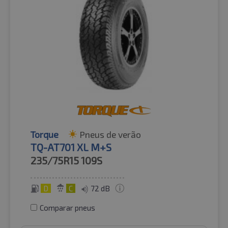
Torque
Pneus de verão
TQ-AT701 XL M+S
235/75R15
109S
D
C
72 dB
Comparar pneus