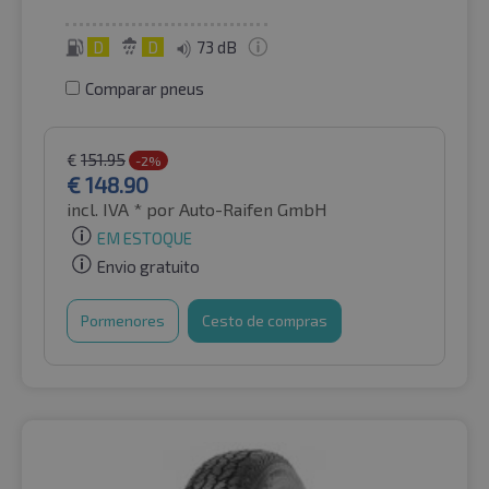
D
D
73 dB
Comparar pneus
€
151.95
-2%
€
148.90
incl. IVA *
por Auto-Raifen GmbH
EM ESTOQUE
Envio gratuito
Pormenores
Cesto de compras