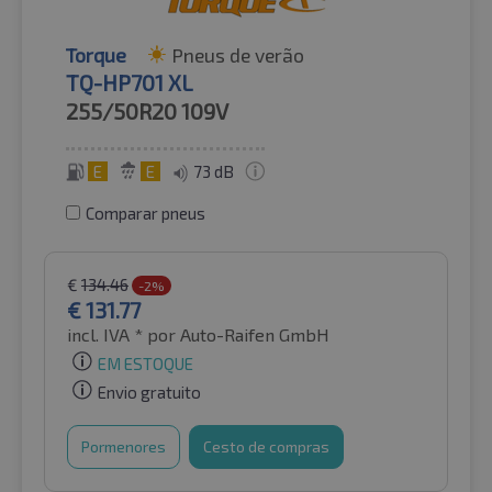
Torque
Pneus de verão
TQ-HP701 XL
255/50R20
109V
E
E
73 dB
Comparar pneus
€
134.46
-2%
€
131.77
incl. IVA *
por Auto-Raifen GmbH
EM ESTOQUE
Envio gratuito
Pormenores
Cesto de compras