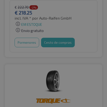
€
222.70
-2%
€
218.25
incl. IVA *
por Auto-Raifen GmbH
EM ESTOQUE
Envio gratuito
Pormenores
Cesto de compras