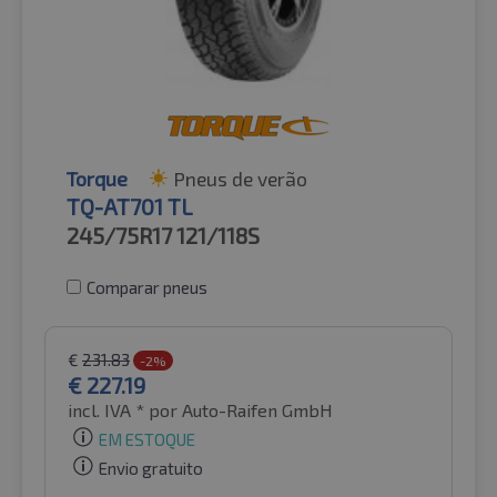
Torque
Pneus de verão
TQ-AT701 TL
245/75R17
121/118S
Comparar pneus
€
231.83
-2%
€
227.19
incl. IVA *
por Auto-Raifen GmbH
EM ESTOQUE
Envio gratuito