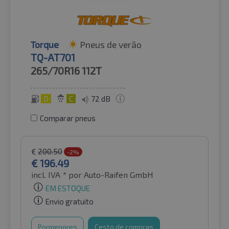
Torque
Pneus de verão
TQ-AT701
265/70R16
112T
D
C
72 dB
Comparar pneus
€
200.50
-2%
€
196.49
incl. IVA *
por Auto-Raifen GmbH
EM ESTOQUE
Envio gratuito
Pormenores
Cesto de compras