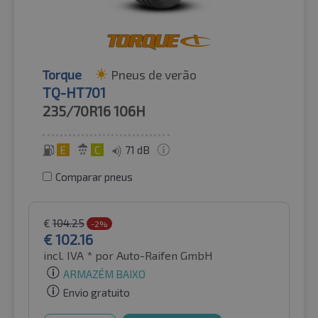
Torque
Pneus de verão
TQ-HT701
235/70R16
106H
E
C
71 dB
Comparar pneus
€
104.25
-2%
€
102.16
incl. IVA *
por Auto-Raifen GmbH
ARMAZÉM BAIXO
Envio gratuito