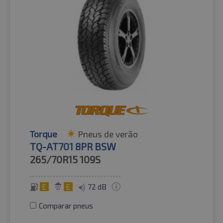
Torque
Pneus de verão
TQ-AT701 8PR BSW
265/70R15
109S
E
E
72 dB
Comparar pneus