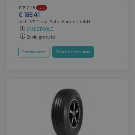
€
192.26
-2%
€
188.41
incl. IVA *
por Auto-Raifen GmbH
EM ESTOQUE
Envio gratuito
Pormenores
Cesto de compras