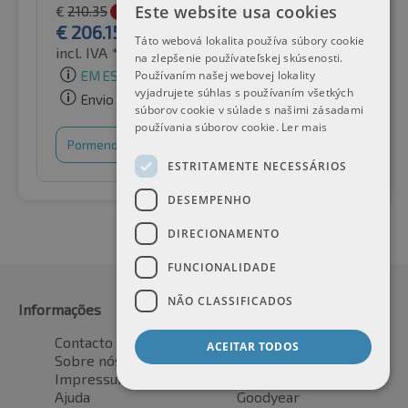
Este website usa cookies
€
210.35
-2%
€
206.15
Táto webová lokalita používa súbory cookie
incl. IVA *
por Auto-Raifen GmbH
na zlepšenie používateľskej skúsenosti.
Používaním našej webovej lokality
EM ESTOQUE
vyjadrujete súhlas s používaním všetkých
Envio gratuito
súborov cookie v súlade s našimi zásadami
používania súborov cookie.
Ler mais
Pormenores
Cesto de compras
ESTRITAMENTE NECESSÁRIOS
DESEMPENHO
DIRECIONAMENTO
FUNCIONALIDADE
NÃO CLASSIFICADOS
Informações
Fabricante
Contacto
Bridgestone
ACEITAR TODOS
Sobre nós
Continental
Impressum
Dunlop
Ajuda
Goodyear