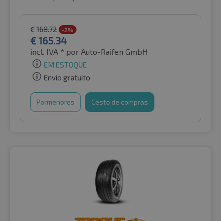
€
168.72
-2%
€
165.34
incl. IVA *
por Auto-Raifen GmbH
EM ESTOQUE
Envio gratuito
Pormenores
Cesto de compras