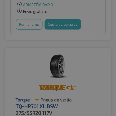
ARMAZÉM BAIXO
Envio gratuito
Pormenores
Cesto de compras
Torque
Pneus de verão
TQ-HP701 XL BSW
275/55R20
117V