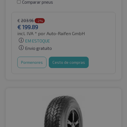
Comparar pneus
€
203.96
-2%
€
199.89
incl. IVA *
por Auto-Raifen GmbH
EM ESTOQUE
Envio gratuito
Pormenores
Cesto de compras