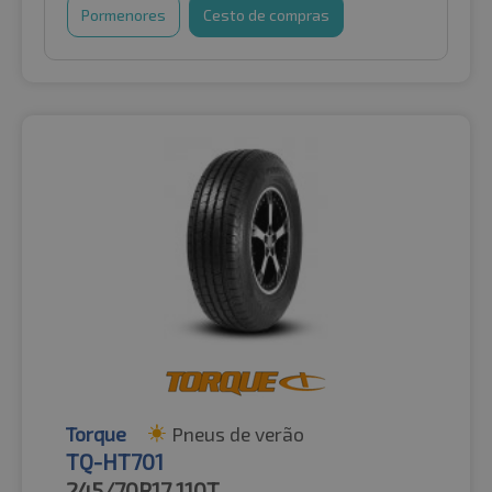
Pormenores
Cesto de compras
Torque
Pneus de verão
TQ-HT701
245/70R17
110T