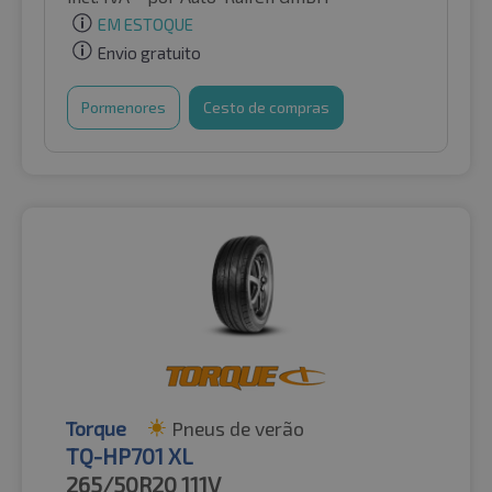
EM ESTOQUE
Envio gratuito
Pormenores
Cesto de compras
Torque
Pneus de verão
TQ-HP701 XL
265/50R20
111V