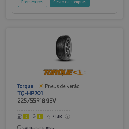
Pormenores
Cesto de compras
Torque
Pneus de verão
TQ-HP701
225/55R18
98V
D
D
71 dB
Comparar pneus