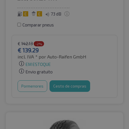
E
E
73 dB
Comparar pneus
€
142.13
-2%
€
139.29
incl. IVA *
por Auto-Raifen GmbH
EM ESTOQUE
Envio gratuito
Pormenores
Cesto de compras