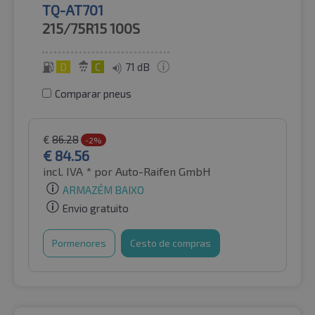
TQ-AT701
215/75R15
100S
D
C
71 dB
Comparar pneus
€
86.28
-2%
€
84.56
incl. IVA *
por Auto-Raifen GmbH
ARMAZÉM BAIXO
Envio gratuito
Pormenores
Cesto de compras