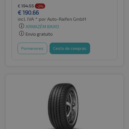
€
194.55
-2%
€
190.66
incl. IVA *
por Auto-Raifen GmbH
ARMAZÉM BAIXO
Envio gratuito
Pormenores
Cesto de compras