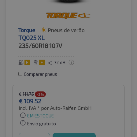
Torque
Pneus de verão
TQ025 XL
235/60R18
107V
E
E
72 dB
Comparar pneus
€
111.75
-2%
€
109.52
incl. IVA *
por Auto-Raifen GmbH
EM ESTOQUE
Envio gratuito