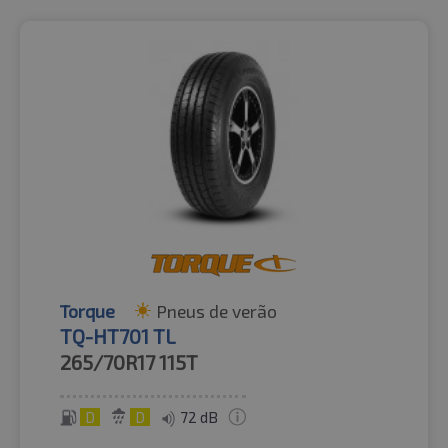
Torque
Pneus de verão
TQ-HT701 TL
265/70R17
115T
D
D
72 dB