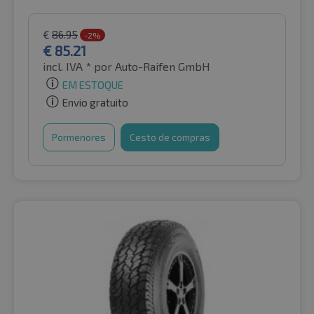
€
86.95
-2%
€
85.21
incl. IVA *
por Auto-Raifen GmbH
EM ESTOQUE
Envio gratuito
Pormenores
Cesto de compras