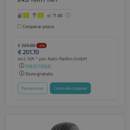
D
D
71 dB
Comparar pneus
€
205.80
-2%
€
201.70
incl. IVA *
por Auto-Raifen GmbH
EM ESTOQUE
Envio gratuito
Pormenores
Cesto de compras