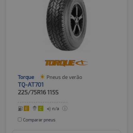
Torque
Pneus de verão
TQ-AT701
225/75R16
115S
E
C
n/a
Comparar pneus