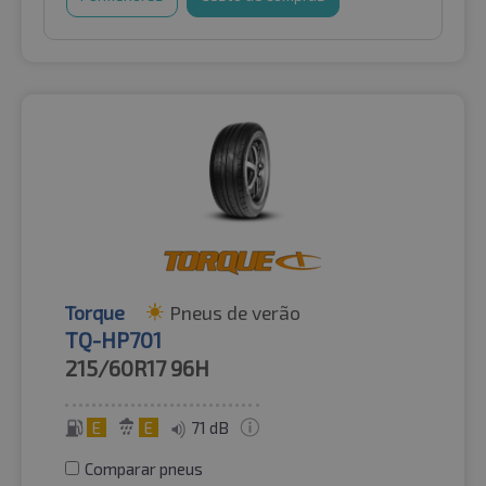
Torque
Pneus de verão
TQ-HP701
215/60R17
96H
E
E
71 dB
Comparar pneus