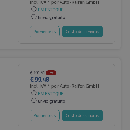
incl. IVA *
por Auto-Raifen GmbH
EM ESTOQUE
Envio gratuito
Pormenores
Cesto de compras
€
101.51
-2%
€
99.48
incl. IVA *
por Auto-Raifen GmbH
EM ESTOQUE
Envio gratuito
Pormenores
Cesto de compras