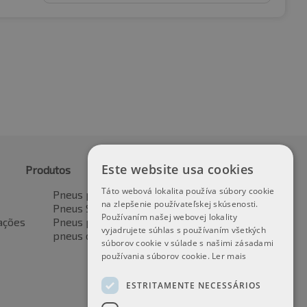
Este website usa cookies
Produtos
Táto webová lokalita používa súbory cookie
Pneus para automóveis
na zlepšenie používateľskej skúsenosti.
Pneus SUV / 4x4
Používaním našej webovej lokality
ações
Pneus para veículos de transporte
vyjadrujete súhlas s používaním všetkých
pneus de motocicleta
súborov cookie v súlade s našimi zásadami
používania súborov cookie.
Ler mais
ESTRITAMENTE NECESSÁRIOS