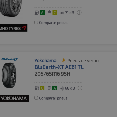
A
C
71 dB
Comparar pneus
Yokohama
Pneus de verão
BluEarth-XT AE61 TL
205/65R16
95H
C
A
68 dB
Comparar pneus