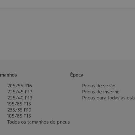
amanhos
Época
205/55 R16
Pneus de verão
225/45 R17
Pneus de inverno
225/40 R18
Pneus para todas as est
195/65 R15
235/35 R19
185/65 R15
Todos os tamanhos de pneus