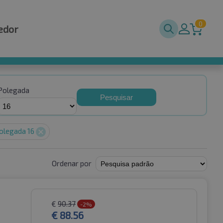
0
edor
Polegada
Pesquisar
olegada 16
Ordenar por
€
90.37
-2%
€
88.56