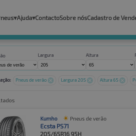
Pneus
▾
Ajuda
▾
Contacto
Sobre nós
Cadastro de Vend
Largura
Altura
ção
leção:
Pneus de verão
Largura 205
Altura 65
P
ltados
Kumho
Pneus de verão
Ecsta PS71
205/65R16
95H