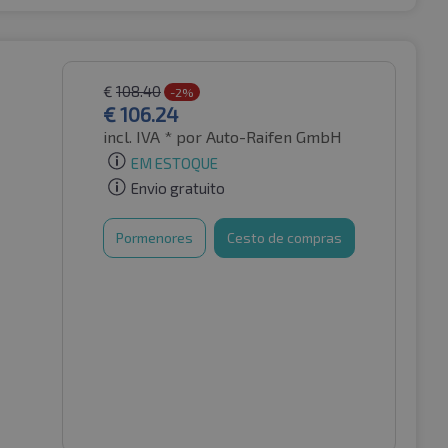
€
108.40
-2%
€
106.24
incl. IVA *
por Auto-Raifen GmbH
EM ESTOQUE
Envio gratuito
Pormenores
Cesto de compras