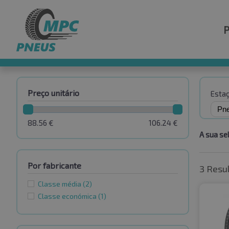
Preço unitário
Esta
88.56
€
106.24
€
A sua se
Por fabricante
3 Resu
Classe média
(2)
Classe económica
(1)