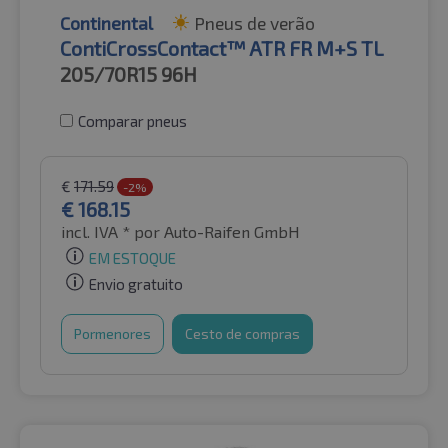
Continental
Pneus de verão
ContiCrossContact™ ATR FR M+S TL
205/70R15
96H
Comparar pneus
€
171.59
-2%
€
168.15
incl. IVA *
por Auto-Raifen GmbH
EM ESTOQUE
Envio gratuito
Pormenores
Cesto de compras