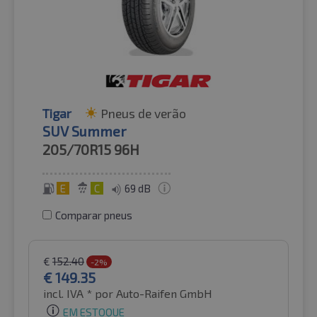
Tigar
Pneus de verão
SUV Summer
205/70R15
96H
E
C
69 dB
Comparar pneus
€
152.40
-2%
€
149.35
incl. IVA *
por Auto-Raifen GmbH
EM ESTOQUE