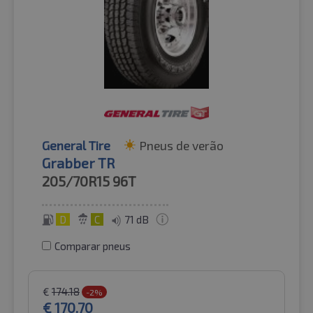
General Tire
Pneus de verão
Grabber TR
205/70R15
96T
D
C
71 dB
Comparar pneus
€
174.18
-2%
€
170.70