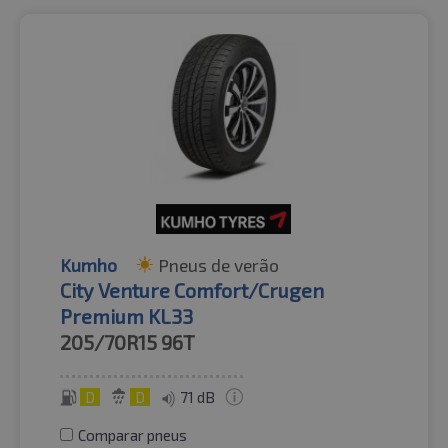
Kumho
Pneus de verão
City Venture Comfort/Crugen
Premium KL33
205/70R15
96T
D
D
71 dB
Comparar pneus