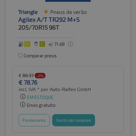
Triangle
Pneus de verão
Agilex A/T TR292 M+S
205/70R15
96T
D
C
71 dB
Comparar pneus
€
80.37
-2%
€
78.76
incl. IVA *
por Auto-Raifen GmbH
EM ESTOQUE
Envio gratuito
Pormenores
Cesto de compras