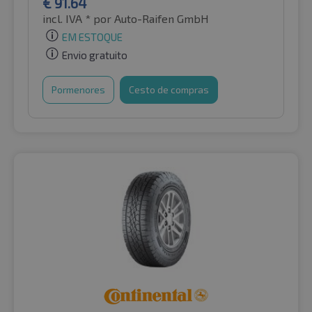
€
91.64
incl. IVA *
por Auto-Raifen GmbH
EM ESTOQUE
Envio gratuito
Pormenores
Cesto de compras