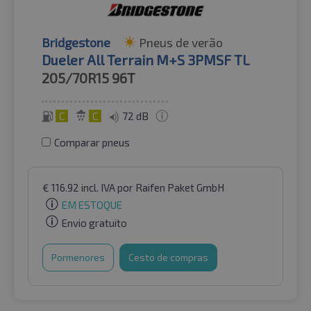
Bridgestone
Pneus de verão
Dueler All Terrain M+S 3PMSF TL
205/70R15
96T
C
C
72 dB
Comparar pneus
€
116.92
incl. IVA
por Raifen Paket GmbH
EM ESTOQUE
Envio gratuito
Pormenores
Cesto de compras