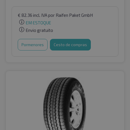
€
82.36
incl. IVA
por Raifen Paket GmbH
EM ESTOQUE
Envio gratuito
Pormenores
Cesto de compras