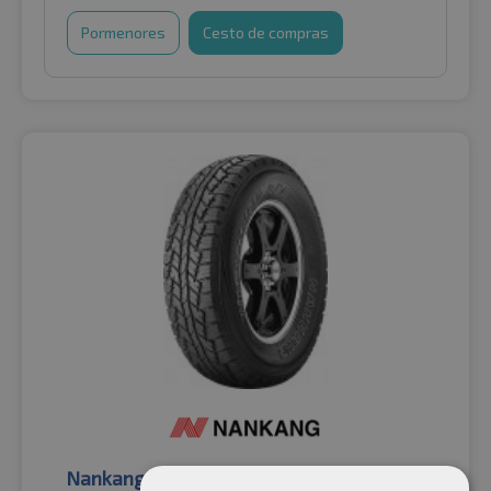
Pormenores
Cesto de compras
Nankang
Pneus de verão