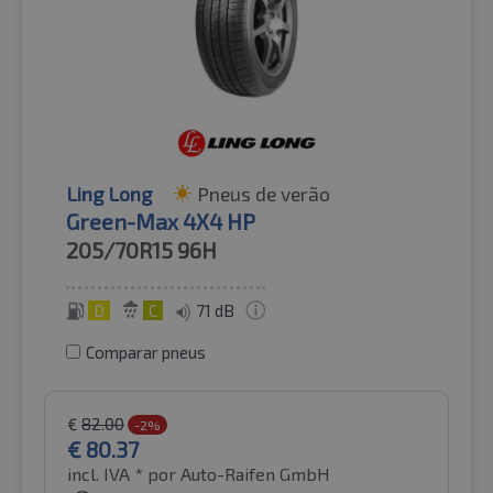
Ling Long
Pneus de verão
Green-Max 4X4 HP
205/70R15
96H
D
C
71 dB
Comparar pneus
€
82.00
-2%
€
80.37
incl. IVA *
por Auto-Raifen GmbH