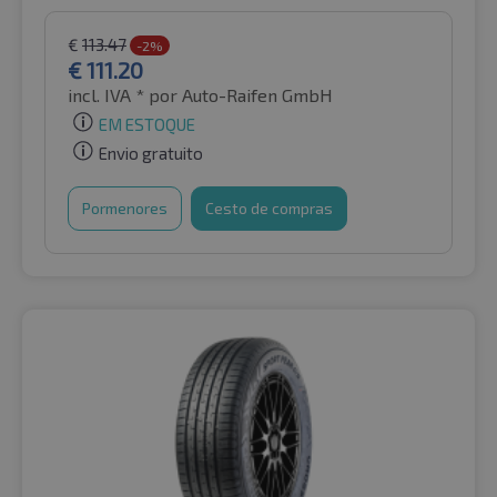
€
113.47
-2%
€
111.20
incl. IVA *
por Auto-Raifen GmbH
EM ESTOQUE
Envio gratuito
Pormenores
Cesto de compras