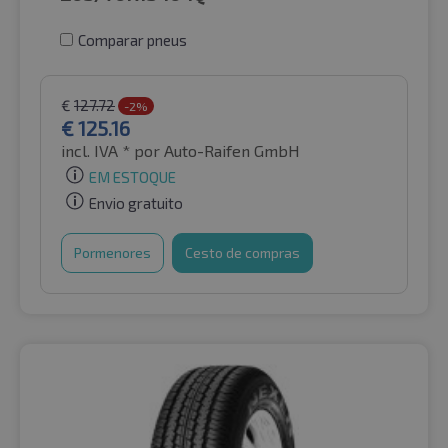
Comparar pneus
€
127.72
-2%
€
125.16
incl. IVA *
por Auto-Raifen GmbH
EM ESTOQUE
Envio gratuito
Pormenores
Cesto de compras