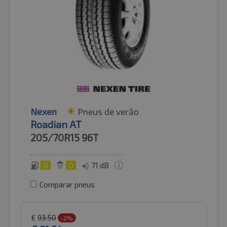
Nexen
Pneus de verão
Roadian AT
205/70R15
96T
D
D
71 dB
Comparar pneus
€
93.50
-2%