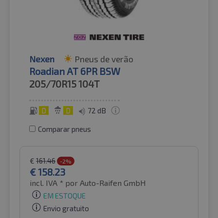
Nexen
Pneus de verão
Roadian AT 6PR BSW
205/70R15
104T
D
D
72 dB
Comparar pneus
€
161.46
-2%
€
158.23
incl. IVA *
por Auto-Raifen GmbH
EM ESTOQUE
Envio gratuito