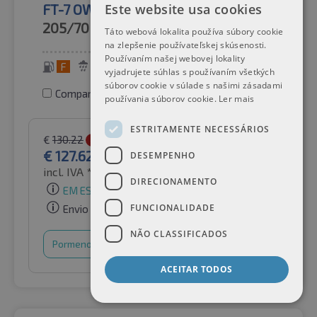
Este website usa cookies
FT-7 OWL
205/70R15
96T
Táto webová lokalita používa súbory cookie
na zlepšenie používateľskej skúsenosti.
Používaním našej webovej lokality
F
E
73 dB
vyjadrujete súhlas s používaním všetkých
súborov cookie v súlade s našimi zásadami
Comparar pneus
používania súborov cookie.
Ler mais
ESTRITAMENTE NECESSÁRIOS
€
130.22
-2%
€
127.62
DESEMPENHO
incl. IVA *
por Auto-Raifen GmbH
DIRECIONAMENTO
EM ESTOQUE
FUNCIONALIDADE
Envio gratuito
NÃO CLASSIFICADOS
Pormenores
Cesto de compras
ACEITAR TODOS