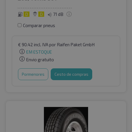
D
D
71 dB
Comparar pneus
€
90.42
incl. IVA
por Raifen Paket GmbH
EM ESTOQUE
Envio gratuito
Pormenores
Cesto de compras