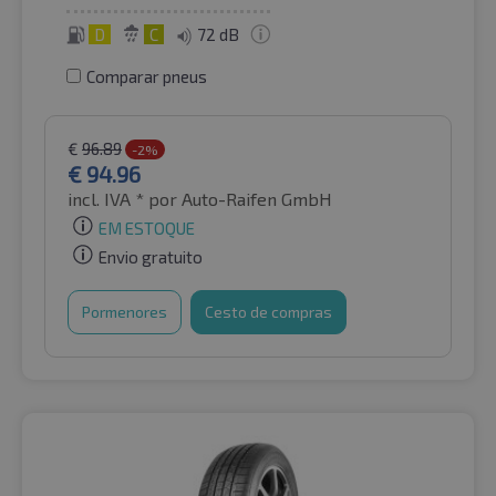
D
C
72 dB
Comparar pneus
€
96.89
-2%
€
94.96
incl. IVA *
por Auto-Raifen GmbH
EM ESTOQUE
Envio gratuito
Pormenores
Cesto de compras