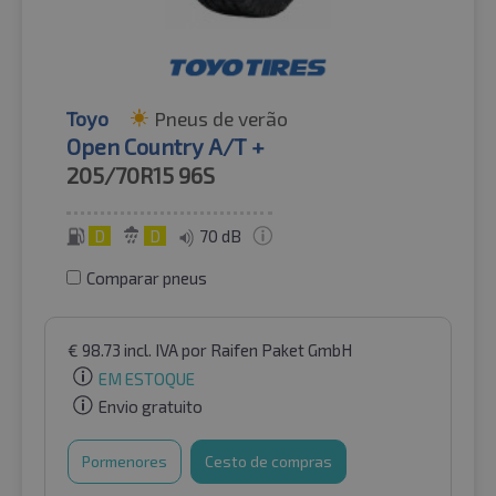
Toyo
Pneus de verão
Open Country A/T +
205/70R15
96S
D
D
70 dB
Comparar pneus
€
98.73
incl. IVA
por Raifen Paket GmbH
EM ESTOQUE
Envio gratuito
Pormenores
Cesto de compras