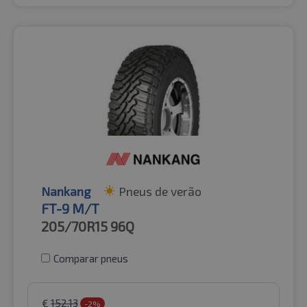
Nankang
Pneus de verão
FT-9 M/T
205/70R15
96Q
Comparar pneus
€
152.13
-2%