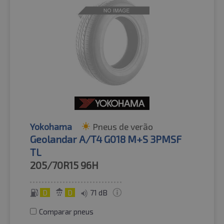
Yokohama
Pneus de verão
Geolandar A/T4 G018 M+S 3PMSF
TL
205/70R15
96H
D
D
71 dB
Comparar pneus