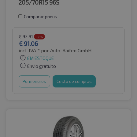
205/70R15
96S
Comparar pneus
€
92.91
-2%
€
91.06
incl. IVA *
por Auto-Raifen GmbH
EM ESTOQUE
Envio gratuito
Pormenores
Cesto de compras