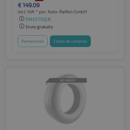
€
149.09
incl. IVA *
por Auto-Raifen GmbH
EM ESTOQUE
Envio gratuito
Pormenores
Cesto de compras