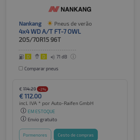
Nankang
Pneus de verão
4x4 WD A/T FT-7 OWL
205/70R15
96T
D
D
71 dB
Comparar pneus
€
114.29
-2%
€
112.00
incl. IVA *
por Auto-Raifen GmbH
EM ESTOQUE
Envio gratuito
Pormenores
Cesto de compras