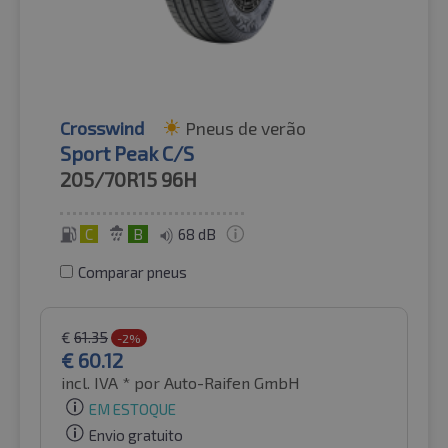
Crosswind
Pneus de verão
Sport Peak C/S
205/70R15
96H
C
B
68 dB
Comparar pneus
€
61.35
-2%
€
60.12
incl. IVA *
por Auto-Raifen GmbH
EM ESTOQUE
Envio gratuito