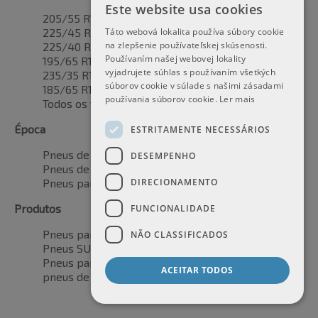
Este website usa cookies
205/55 R16
225/45 R17
Táto webová lokalita používa súbory cookie
na zlepšenie používateľskej skúsenosti.
225/40 R18
Používaním našej webovej lokality
195/65 R15
vyjadrujete súhlas s používaním všetkých
235/35 R19
súborov cookie v súlade s našimi zásadami
185/65 R15
používania súborov cookie.
Ler mais
Todos os tamanhos de pneus
Época
ESTRITAMENTE NECESSÁRIOS
Pneus de verão
DESEMPENHO
Pneus de inverno
Pneus para todas as estações
DIRECIONAMENTO
Produtos
FUNCIONALIDADE
Pneus para automóveis
NÃO CLASSIFICADOS
Pneus SUV / 4x4
Pneus para veículos de transporte
ACEITAR TODOS
pneus de motocicleta