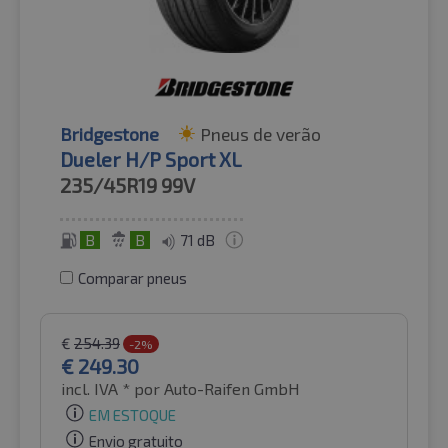
Bridgestone
Pneus de verão
Dueler H/P Sport XL
235/45R19
99V
B
B
71 dB
Comparar pneus
€
254.39
-2%
€
249.30
incl. IVA *
por Auto-Raifen GmbH
EM ESTOQUE
Envio gratuito