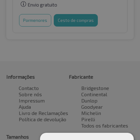
Envio gratuito
Pormenores
Cesto de compras
Informações
Fabricante
Contacto
Bridgestone
Sobre nós
Continental
Impressum
Dunlop
Ajuda
Goodyear
Livro de Reclamações
Michelin
Política de devolução
Pirelli
Todos os fabricantes
Tamanhos