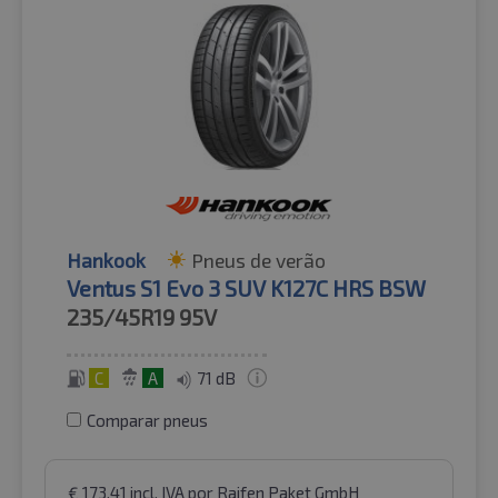
Hankook
Pneus de verão
Ventus S1 Evo 3 SUV K127C HRS BSW
235/45R19
95V
C
A
71 dB
Comparar pneus
€
173.41
incl. IVA
por Raifen Paket GmbH