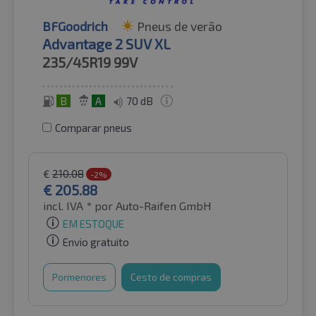
BFGoodrich
Pneus de verão
Advantage 2 SUV XL
235/45R19
99V
B
A
70 dB
Comparar pneus
€
210.08
-2%
€
205.88
incl. IVA *
por Auto-Raifen GmbH
EM ESTOQUE
Envio gratuito
Pormenores
Cesto de compras