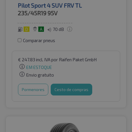
Pilot Sport 4 SUV FRV TL
235/45R19
95V
D
A
70 dB
Comparar pneus
€
247.83
incl. IVA
por Raifen Paket GmbH
EM ESTOQUE
Envio gratuito
Pormenores
Cesto de compras