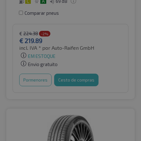
C
A
69 dB
Comparar pneus
€
224.38
-2%
€
219.89
incl. IVA *
por Auto-Raifen GmbH
EM ESTOQUE
Envio gratuito
Pormenores
Cesto de compras