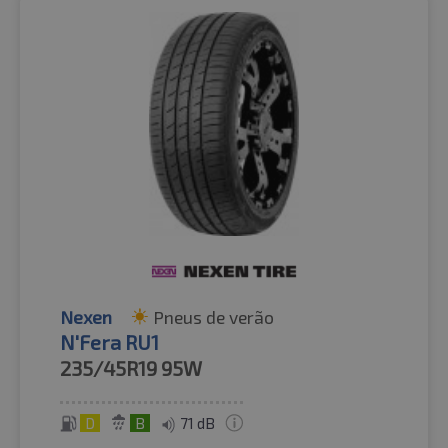
Nexen
Pneus de verão
N'Fera RU1
235/45R19
95W
D
B
71 dB