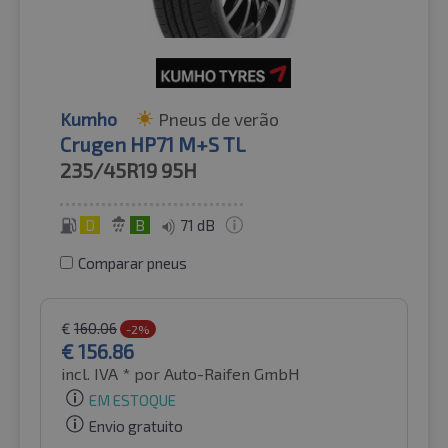
Kumho
Pneus de verão
Crugen HP71 M+S TL
235/45R19
95H
D
B
71 dB
Comparar pneus
€
160.06
-2%
€
156.86
incl. IVA *
por Auto-Raifen GmbH
EM ESTOQUE
Envio gratuito