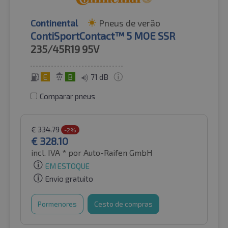
Continental
Pneus de verão
ContiSportContact™ 5 MOE SSR
235/45R19
95V
E
B
71 dB
Comparar pneus
€
334.79
-2%
€
328.10
incl. IVA *
por Auto-Raifen GmbH
EM ESTOQUE
Envio gratuito
Pormenores
Cesto de compras