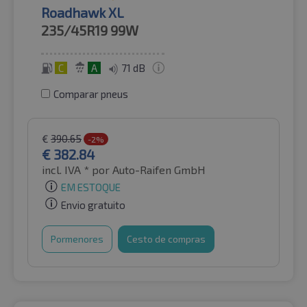
Roadhawk XL
235/45R19
99W
C
A
71 dB
Comparar pneus
€
390.65
-2%
€
382.84
incl. IVA *
por Auto-Raifen GmbH
EM ESTOQUE
Envio gratuito
Pormenores
Cesto de compras