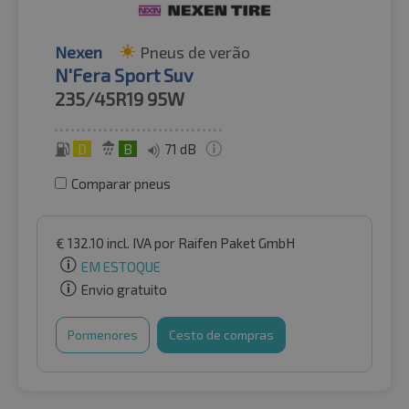
Nexen
Pneus de verão
N'Fera Sport Suv
235/45R19
95W
D
B
71 dB
Comparar pneus
€
132.10
incl. IVA
por Raifen Paket GmbH
EM ESTOQUE
Envio gratuito
Pormenores
Cesto de compras