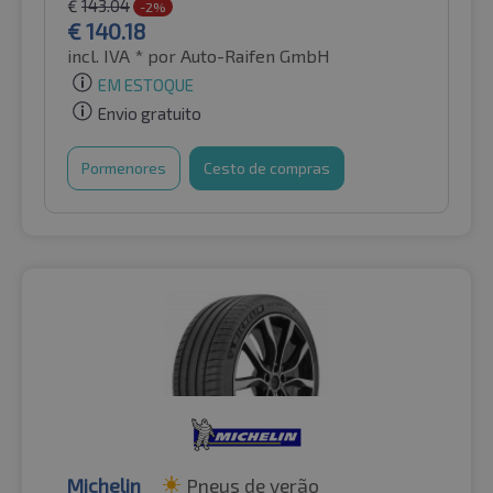
€
143.04
-2%
€
140.18
incl. IVA *
por Auto-Raifen GmbH
EM ESTOQUE
Envio gratuito
Pormenores
Cesto de compras
Michelin
Pneus de verão