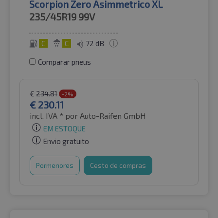
Scorpion Zero Asimmetrico XL
235/45R19
99V
C
C
72 dB
Comparar pneus
€
234.81
-2%
€
230.11
incl. IVA *
por Auto-Raifen GmbH
EM ESTOQUE
Envio gratuito
Pormenores
Cesto de compras