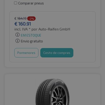
Comparar pneus
€
164.19
-2%
€
160.91
incl. IVA *
por Auto-Raifen GmbH
EM ESTOQUE
Envio gratuito
Pormenores
Cesto de compras