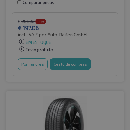
Comparar pneus
€
201.08
-2%
€
197.06
incl. IVA *
por Auto-Raifen GmbH
EM ESTOQUE
Envio gratuito
Pormenores
Cesto de compras