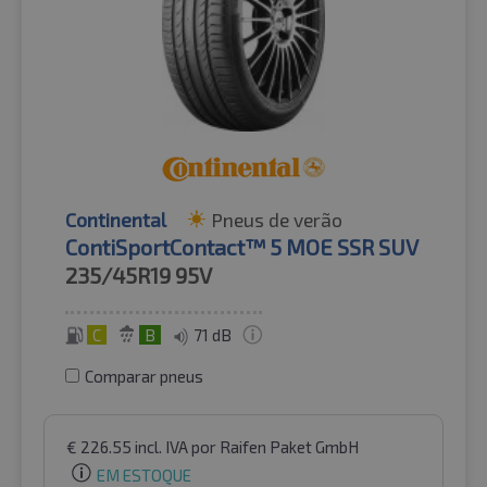
Continental
Pneus de verão
ContiSportContact™ 5 MOE SSR SUV
235/45R19
95V
C
B
71 dB
Comparar pneus
€
226.55
incl. IVA
por Raifen Paket GmbH
EM ESTOQUE