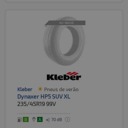
Kleber
Pneus de verão
Dynaxer HP5 SUV XL
235/45R19
99V
B
A
70 dB