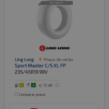
Ling Long
Pneus de verão
Sport Master C/S XL FP
235/45R19
99V
C
A
72 dB
Comparar pneus