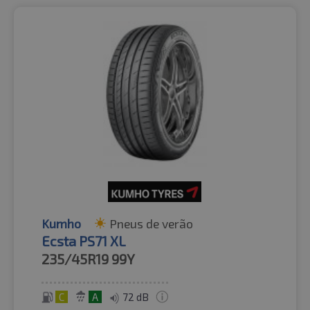
Kumho
Pneus de verão
Ecsta PS71 XL
235/45R19
99Y
C
A
72 dB