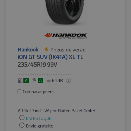
Hankook
Pneus de verão
iON GT SUV (IK41A) XL TL
235/45R19
99V
A
A
69 dB
Comparar pneus
€
194.27
incl. IVA
por Raifen Paket GmbH
EM ESTOQUE
Envio gratuito