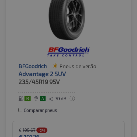
BFGoodrich
Pneus de verão
Advantage 2 SUV
235/45R19
95V
B
A
70 dB
Comparar pneus
€
195.67
-2%
€
191.76