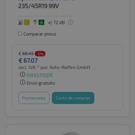
235/45R19
99V
C
A
72 dB
Comparar pneus
€
68.45
-2%
€
67.07
incl. IVA *
por Auto-Raifen GmbH
EM ESTOQUE
Envio gratuito
Pormenores
Cesto de compras