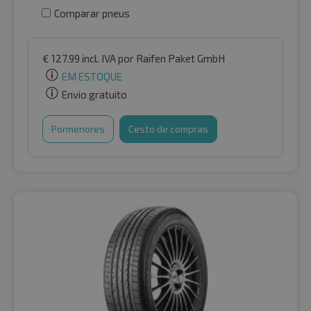
Comparar pneus
€
127.99
incl. IVA
por Raifen Paket GmbH
EM ESTOQUE
Envio gratuito
Pormenores
Cesto de compras