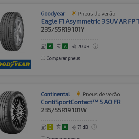
Goodyear
Pneus de verão
Eagle F1 Asymmetric 3 SUV AR FP 
235/55R19
101Y
A
A
70 dB
Comparar pneus
Continental
Pneus de verão
ContiSportContact™ 5 AO FR
235/55R19
101W
C
A
71 dB
Comparar pneus