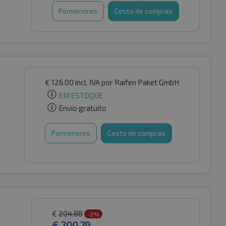
Pormenores
Cesto de compras
€
126.00
incl. IVA
por Raifen Paket GmbH
EM ESTOQUE
Envio gratuito
Pormenores
Cesto de compras
€
204.88
-2%
€
200.79