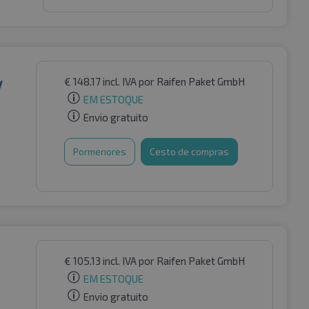
€
148.17
incl. IVA
por Raifen Paket GmbH
V
EM ESTOQUE
Envio gratuito
Pormenores
Cesto de compras
€
105.13
incl. IVA
por Raifen Paket GmbH
EM ESTOQUE
Envio gratuito