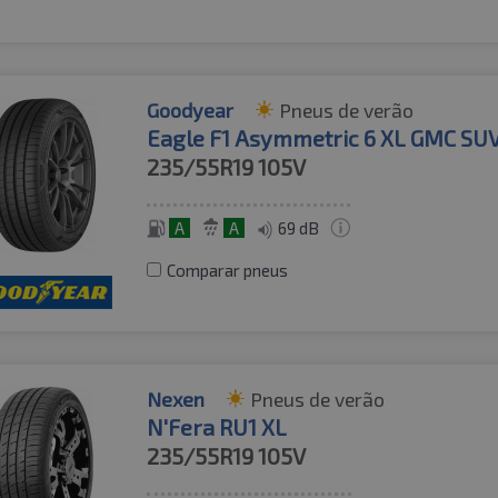
Goodyear
Pneus de verão
Eagle F1 Asymmetric 6 XL GMC SU
235/55R19
105V
A
A
69 dB
Comparar pneus
Nexen
Pneus de verão
N'Fera RU1 XL
235/55R19
105V