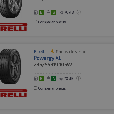
B
B
70 dB
Comparar pneus
Pirelli
Pneus de verão
Powergy XL
235/55R19
105W
B
A
70 dB
Comparar pneus