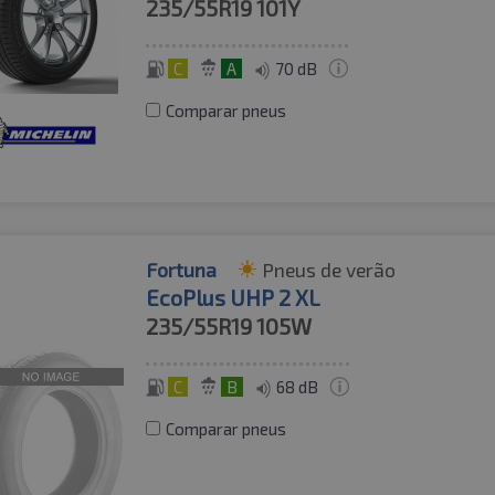
235/55R19
101Y
C
A
70 dB
Comparar pneus
Fortuna
Pneus de verão
EcoPlus UHP 2 XL
235/55R19
105W
C
B
68 dB
Comparar pneus