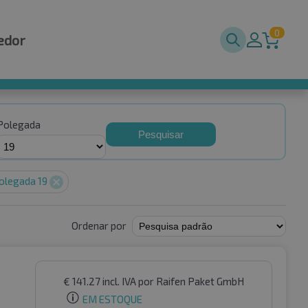
0
edor
Polegada
Pesquisar
olegada 19
Ordenar por
€
141.27
incl. IVA
por Raifen Paket GmbH
EM ESTOQUE