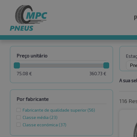
Preço unitário
Esta
75.08
€
360.73
€
A sua se
Por fabricante
116 Re
Fabricante de qualidade superior
(56)
Classe média
(23)
Classe económica
(37)