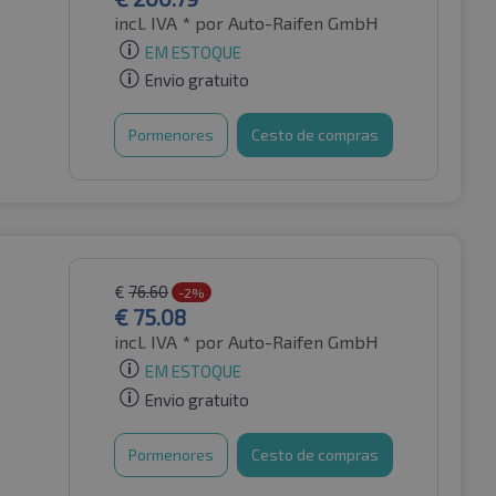
incl. IVA *
por Auto-Raifen GmbH
EM ESTOQUE
Envio gratuito
Pormenores
Cesto de compras
€
76.60
-2%
€
75.08
incl. IVA *
por Auto-Raifen GmbH
EM ESTOQUE
Envio gratuito
Pormenores
Cesto de compras