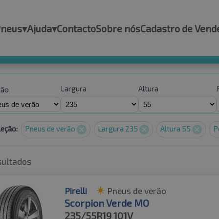
Pneus
▾
Ajuda
▾
Contacto
Sobre nós
Cadastro de Vend
Largura
Altura
ção
leção:
Pneus de verão
Largura 235
Altura 55
P
sultados
Pirelli
Pneus de verão
Scorpion Verde MO
235/55R19
101V