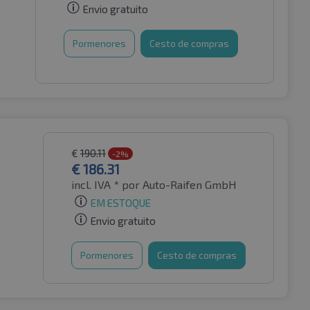
Envio gratuito
Pormenores
Cesto de compras
€
190.11
-2%
€
186.31
incl. IVA *
por Auto-Raifen GmbH
EM ESTOQUE
Envio gratuito
Pormenores
Cesto de compras