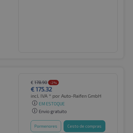
€
178.90
-2%
€
175.32
incl. IVA *
por Auto-Raifen GmbH
EM ESTOQUE
Envio gratuito
Pormenores
Cesto de compras