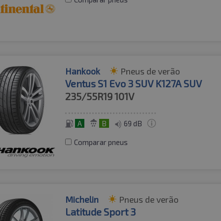
Hankook
Pneus de verão
Ventus S1 Evo 3 SUV K127A SUV
235/55R19
101V
A
B
69 dB
Comparar pneus
Michelin
Pneus de verão
Latitude Sport 3