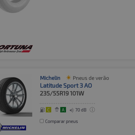
Michelin
Pneus de verão
Latitude Sport 3 AO
235/55R19
101W
C
A
70 dB
Comparar pneus