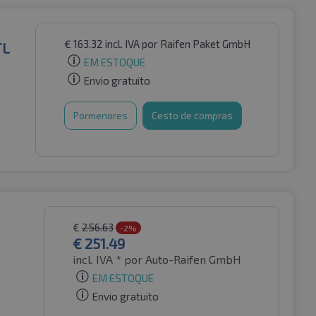
€
163.32
incl. IVA
por Raifen Paket GmbH
TL
EM ESTOQUE
Envio gratuito
Pormenores
Cesto de compras
€
256.63
-2%
€
251.49
incl. IVA *
por Auto-Raifen GmbH
EM ESTOQUE
Envio gratuito