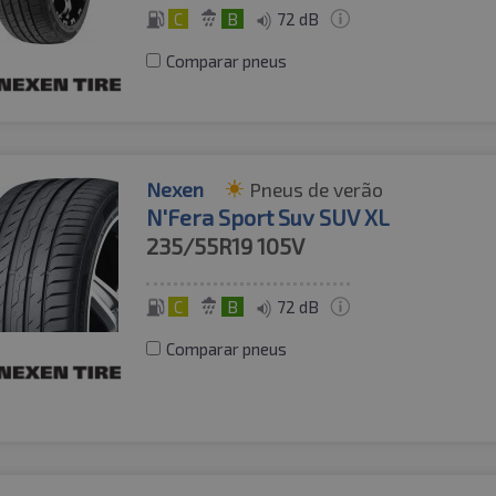
C
B
72 dB
Comparar pneus
Nexen
Pneus de verão
N'Fera Sport Suv SUV XL
235/55R19
105V
C
B
72 dB
Comparar pneus