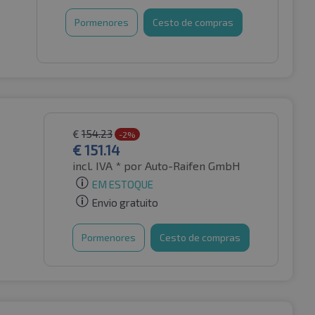
Pormenores
Cesto de compras
€
154.23
-2%
€
151.14
incl. IVA *
por Auto-Raifen GmbH
EM ESTOQUE
Envio gratuito
Pormenores
Cesto de compras