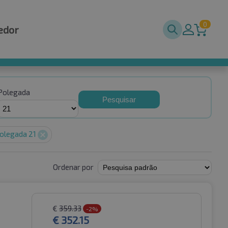
0
edor
Polegada
Pesquisar
olegada 21
Ordenar por
€
359.33
-2%
€
352.15