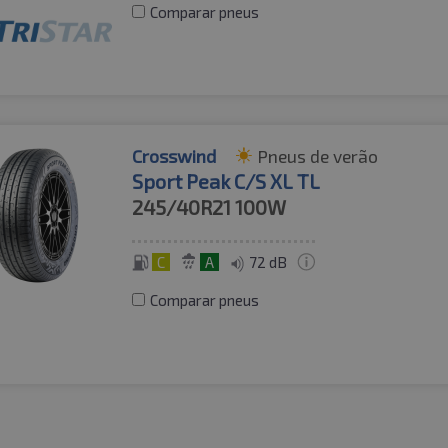
Comparar pneus
Crosswind
Pneus de verão
Sport Peak C/S XL TL
245/40R21
100W
C
A
72 dB
Comparar pneus