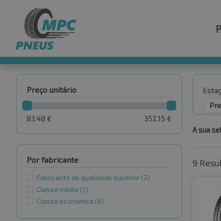
Preço unitário
Esta
83.48
€
352.15
€
A sua se
Por fabricante
9 Resu
Fabricante de qualidade superior
(2)
Classe média
(1)
Classe económica
(6)