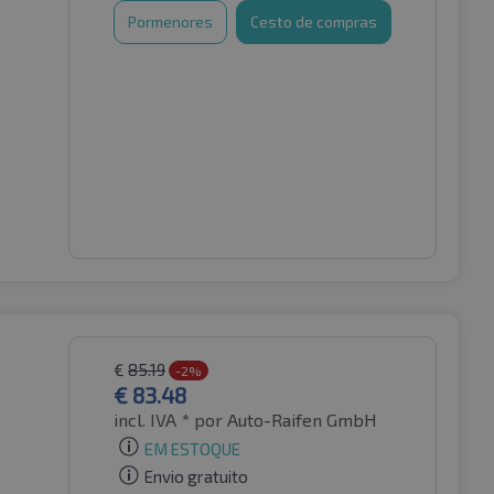
Pormenores
Cesto de compras
€
85.19
-2%
€
83.48
incl. IVA *
por Auto-Raifen GmbH
EM ESTOQUE
Envio gratuito