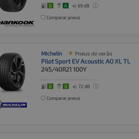
B
A
69 dB
Comparar pneus
Michelin
Pneus de verão
Pilot Sport EV Acoustic AO XL TL
245/40R21
100Y
B
B
72 dB
Comparar pneus