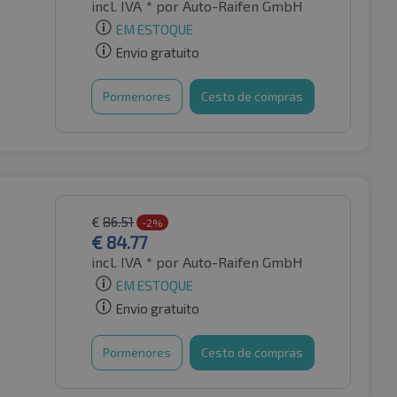
incl. IVA *
por Auto-Raifen GmbH
EM ESTOQUE
Envio gratuito
Pormenores
Cesto de compras
€
86.51
-2%
€
84.77
incl. IVA *
por Auto-Raifen GmbH
EM ESTOQUE
Envio gratuito
Pormenores
Cesto de compras