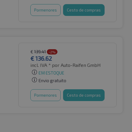
Pormenores
Cesto de compras
€
139.41
-2%
€
136.62
incl. IVA *
por Auto-Raifen GmbH
EM ESTOQUE
Envio gratuito
Pormenores
Cesto de compras