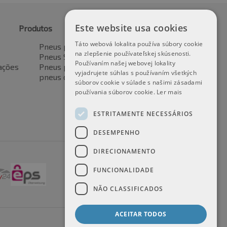
Este website usa cookies
Produtos
Táto webová lokalita používa súbory cookie
Pneus para automóveis
na zlepšenie používateľskej skúsenosti.
Pneus SUV / 4x4
Používaním našej webovej lokality
ações
Pneus para veículos de transporte
vyjadrujete súhlas s používaním všetkých
pneus de motocicleta
súborov cookie v súlade s našimi zásadami
používania súborov cookie.
Ler mais
ESTRITAMENTE NECESSÁRIOS
DESEMPENHO
DIRECIONAMENTO
FUNCIONALIDADE
NÃO CLASSIFICADOS
ACEITAR TODOS