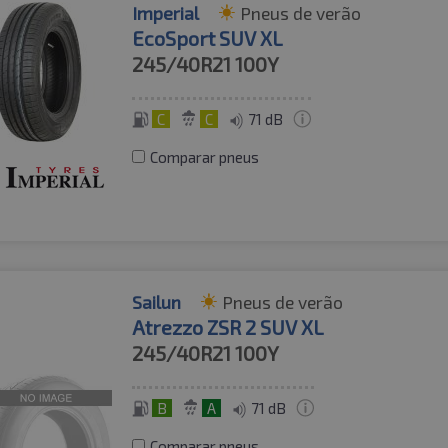
Imperial
Pneus de verão
EcoSport SUV XL
245/40R21
100Y
C
C
71 dB
Comparar pneus
Sailun
Pneus de verão
Atrezzo ZSR 2 SUV XL
245/40R21
100Y
B
A
71 dB
Comparar pneus