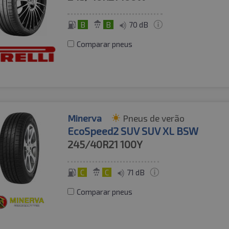
B
B
70 dB
Comparar pneus
Minerva
Pneus de verão
EcoSpeed2 SUV SUV XL BSW
245/40R21
100Y
C
C
71 dB
Comparar pneus