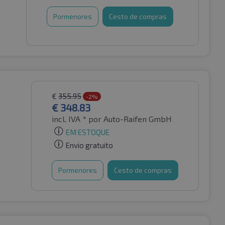
Pormenores
Cesto de compras
€
355.95
-2%
€
348.83
incl. IVA *
por Auto-Raifen GmbH
EM ESTOQUE
Envio gratuito
Pormenores
Cesto de compras