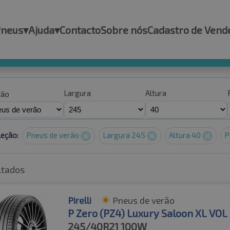
Pneus
▾
Ajuda
▾
Contacto
Sobre nós
Cadastro de Vend
Largura
Altura
ção
leção:
Pneus de verão
Largura 245
Altura 40
P
ltados
Pirelli
Pneus de verão
P Zero (PZ4) Luxury Saloon XL VOL
245/40R21
100W