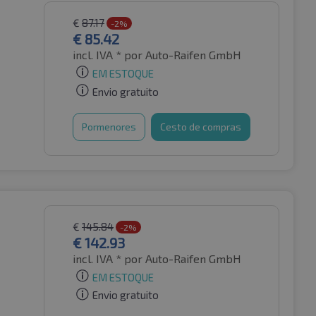
€
87.17
-2%
€
85.42
incl. IVA *
por Auto-Raifen GmbH
EM ESTOQUE
Envio gratuito
Pormenores
Cesto de compras
€
145.84
-2%
€
142.93
incl. IVA *
por Auto-Raifen GmbH
EM ESTOQUE
Envio gratuito