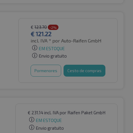
€
123.70
-2%
€
121.22
incl. IVA *
por Auto-Raifen GmbH
EM ESTOQUE
Envio gratuito
Pormenores
Cesto de compras
€
231.14
incl. IVA
por Raifen Paket GmbH
EM ESTOQUE
Envio gratuito