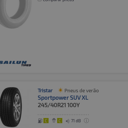
Tristar
Pneus de verão
Sportpower SUV XL
245/40R21
100Y
C
C
71 dB