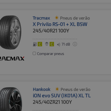
Tracmax
Pneus de verão
X Privilo RS-01 + XL BSW
245/40R21
100Y
C
C
71 dB
Comparar pneus
Hankook
Pneus de verão
iON evo SUV (IK01A) XL TL
245/40ZR21
100Y