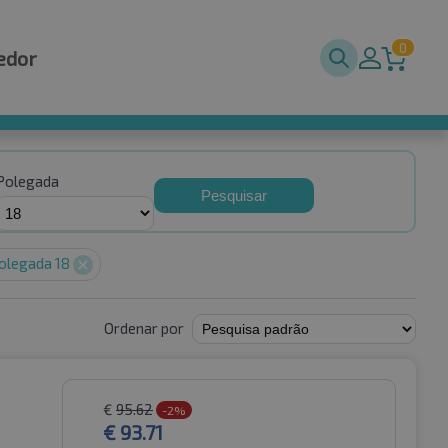
0
edor
Polegada
Pesquisar
olegada 18
Ordenar por
€
95.62
-2%
€
93.71