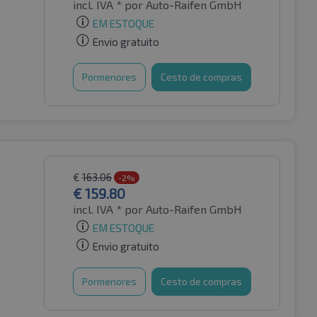
incl. IVA *
por Auto-Raifen GmbH
EM ESTOQUE
Envio gratuito
Pormenores
Cesto de compras
€
163.06
-2%
€
159.80
incl. IVA *
por Auto-Raifen GmbH
EM ESTOQUE
Envio gratuito
Pormenores
Cesto de compras