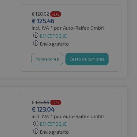
€
128.02
-2%
€
125.46
incl. IVA *
por Auto-Raifen GmbH
EM ESTOQUE
Envio gratuito
Pormenores
Cesto de compras
€
125.55
-2%
€
123.04
incl. IVA *
por Auto-Raifen GmbH
EM ESTOQUE
Envio gratuito