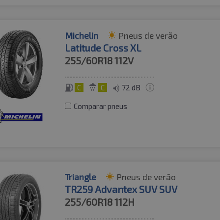
Michelin
Pneus de verão
Latitude Cross XL
255/60R18
112V
C
C
72 dB
Comparar pneus
Triangle
Pneus de verão
TR259 Advantex SUV SUV
255/60R18
112H