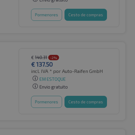
Pormenores
Cesto de compras
€
140.31
-2%
€
137.50
incl. IVA *
por Auto-Raifen GmbH
EM ESTOQUE
Envio gratuito
Pormenores
Cesto de compras