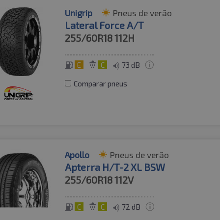
Unigrip
Pneus de verão
Lateral Force A/T
255/60R18
112H
E
C
73 dB
Comparar pneus
Apollo
Pneus de verão
Apterra H/T-2 XL BSW
255/60R18
112V
C
C
72 dB