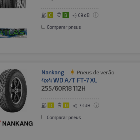
C
B
69 dB
Comparar pneus
Nankang
Pneus de verão
4x4 WD A/T FT-7 XL
255/60R18
112H
D
D
73 dB
Comparar pneus