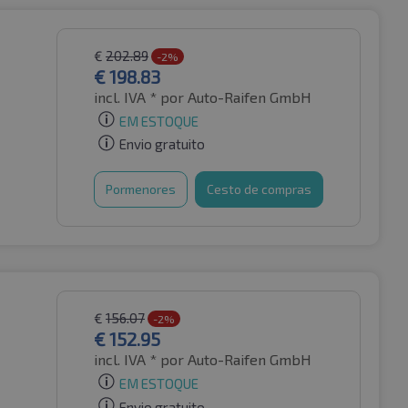
€
202.89
-2%
€
198.83
incl. IVA *
por Auto-Raifen GmbH
EM ESTOQUE
Envio gratuito
Pormenores
Cesto de compras
€
156.07
-2%
€
152.95
incl. IVA *
por Auto-Raifen GmbH
EM ESTOQUE
Envio gratuito