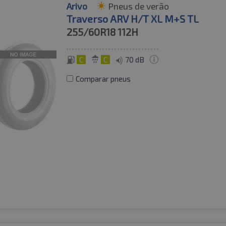
Arivo
Pneus de verão
Traverso ARV H/T XL M+S TL
255/60R18
112H
C
C
70 dB
Comparar pneus