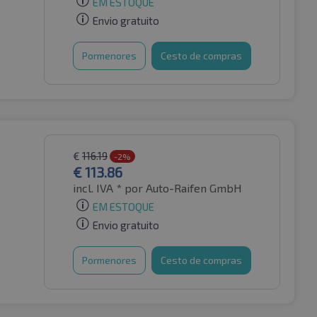
EM ESTOQUE
Envio gratuito
Pormenores
Cesto de compras
€
116.19
-2%
€
113.86
incl. IVA *
por Auto-Raifen GmbH
EM ESTOQUE
Envio gratuito
Pormenores
Cesto de compras