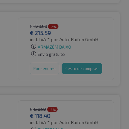
€
220.00
-2%
€
215.59
incl. IVA *
por Auto-Raifen GmbH
ARMAZÉM BAIXO
Envio gratuito
Pormenores
Cesto de compras
€
120.82
-2%
€
118.40
incl. IVA *
por Auto-Raifen GmbH