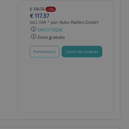
€
119.75
-2%
€
117.37
incl. IVA *
por Auto-Raifen GmbH
EM ESTOQUE
Envio gratuito
Pormenores
Cesto de compras