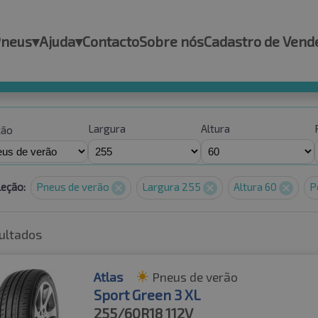
Pneus
▾
Ajuda
▾
Contacto
Sobre nós
Cadastro de Vend
Largura
Altura
ção
leção:
Pneus de verão
Largura 255
Altura 60
P
ultados
Atlas
Pneus de verão
Sport Green 3 XL
255/60R18
112V