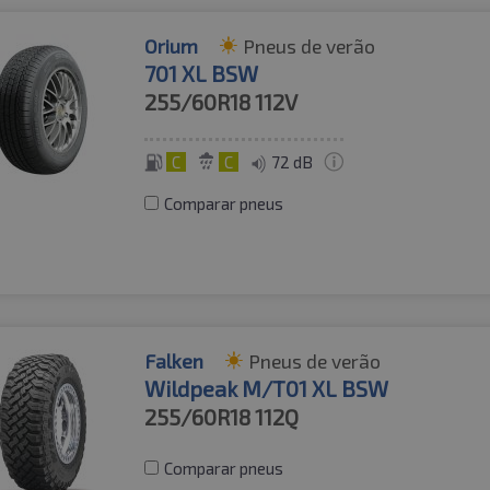
Orium
Pneus de verão
701 XL BSW
255/60R18
112V
C
C
72 dB
Comparar pneus
Falken
Pneus de verão
Wildpeak M/T01 XL BSW
255/60R18
112Q
Comparar pneus