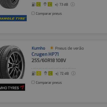
C
C
73 dB
Comparar pneus
Kumho
Pneus de verão
Crugen HP71
255/60R18
108V
D
C
72 dB
Comparar pneus