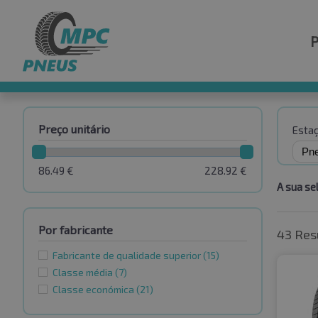
Preço unitário
Esta
86.49
€
228.92
€
A sua se
Por fabricante
43 Res
Fabricante de qualidade superior
(15)
Classe média
(7)
Classe económica
(21)