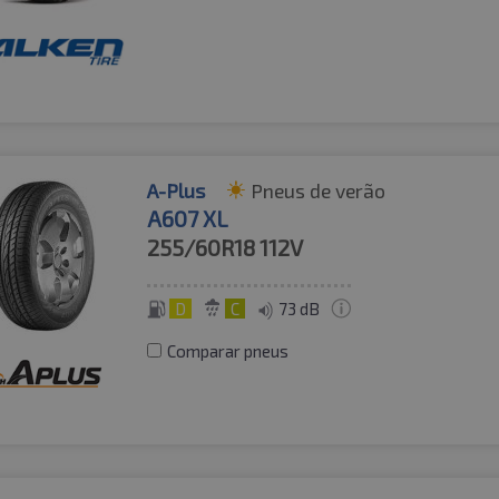
A-Plus
Pneus de verão
A607 XL
255/60R18
112V
D
C
73 dB
Comparar pneus