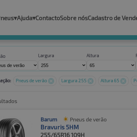
Pneus
▾
Ajuda
▾
Contacto
Sobre nós
Cadastro de Vend
Largura
Altura
ção
leção:
Pneus de verão
Largura 255
Altura 65
P
ultados
Barum
Pneus de verão
Bravuris 5HM
255/65R16
109H