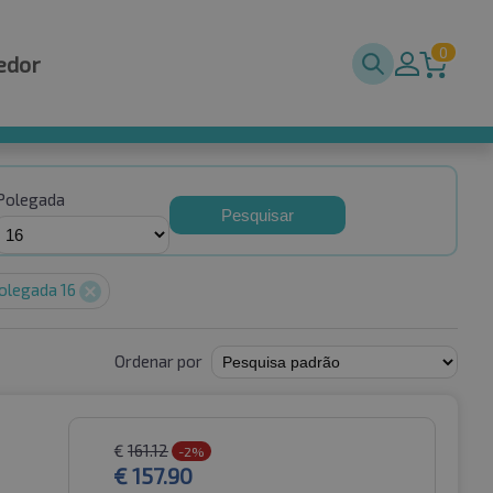
0
edor
Polegada
Pesquisar
olegada 16
Ordenar por
€
161.12
-2%
€
157.90