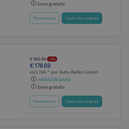
Envio gratuito
Pormenores
Cesto de compras
€
182.34
-2%
€
178.69
incl. IVA *
por Auto-Raifen GmbH
ARMAZÉM BAIXO
Envio gratuito
Pormenores
Cesto de compras