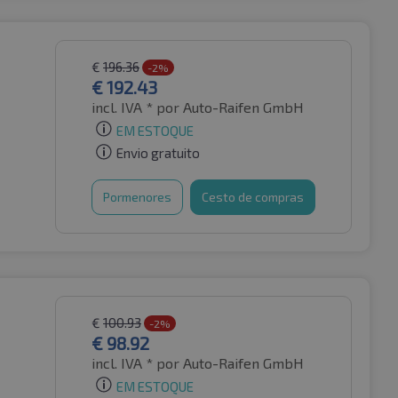
€
196.36
-2%
€
192.43
incl. IVA *
por Auto-Raifen GmbH
EM ESTOQUE
Envio gratuito
Pormenores
Cesto de compras
€
100.93
-2%
€
98.92
incl. IVA *
por Auto-Raifen GmbH
EM ESTOQUE