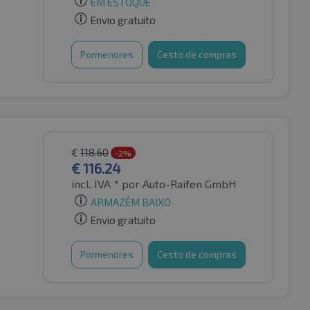
EM ESTOQUE
Envio gratuito
Pormenores
Cesto de compras
€
118.60
-2%
€
116.24
incl. IVA *
por Auto-Raifen GmbH
ARMAZÉM BAIXO
Envio gratuito
Pormenores
Cesto de compras