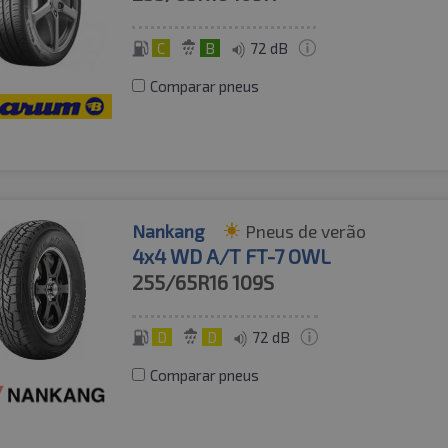
C
B
72 dB
Comparar pneus
Nankang
Pneus de verão
4x4 WD A/T FT-7 OWL
255/65R16
109S
D
D
72 dB
Comparar pneus