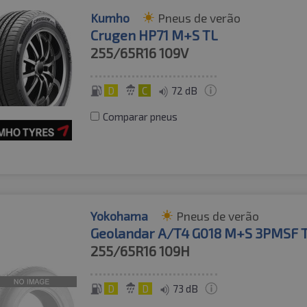
Kumho
Pneus de verão
Crugen HP71 M+S TL
255/65R16
109V
D
C
72 dB
Comparar pneus
Yokohama
Pneus de verão
Geolandar A/T4 G018 M+S 3PMSF 
255/65R16
109H
D
D
73 dB