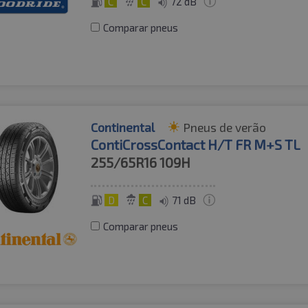
C
C
72 dB
Comparar pneus
Continental
Pneus de verão
ContiCrossContact H/T FR M+S TL
255/65R16
109H
D
C
71 dB
Comparar pneus