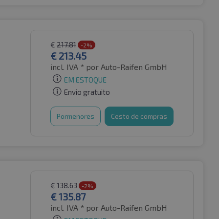
€
217.81
-2%
€
213.45
incl. IVA *
por Auto-Raifen GmbH
EM ESTOQUE
Envio gratuito
Pormenores
Cesto de compras
€
138.63
-2%
€
135.87
incl. IVA *
por Auto-Raifen GmbH