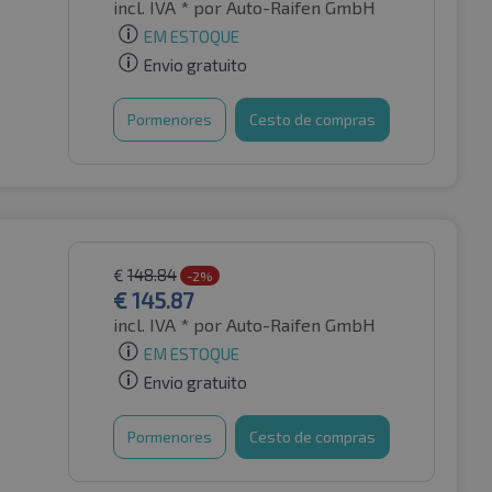
incl. IVA *
por Auto-Raifen GmbH
EM ESTOQUE
Envio gratuito
Pormenores
Cesto de compras
€
148.84
-2%
€
145.87
incl. IVA *
por Auto-Raifen GmbH
EM ESTOQUE
Envio gratuito
Pormenores
Cesto de compras