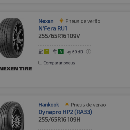
Nexen
Pneus de verão
N'Fera RU1
255/65R16
109V
C
A
69 dB
Comparar pneus
Hankook
Pneus de verão
Dynapro HP2 (RA33)
255/65R16
109H