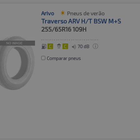
Arivo
Pneus de verão
Traverso ARV H/T BSW M+S
255/65R16
109H
C
C
70 dB
Comparar pneus