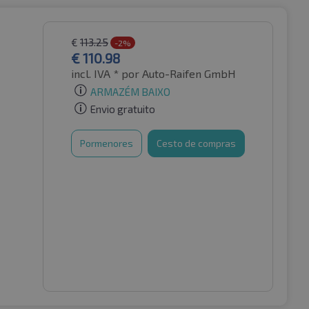
€
113.25
-2%
€
110.98
incl. IVA *
por Auto-Raifen GmbH
ARMAZÉM BAIXO
Envio gratuito
Pormenores
Cesto de compras