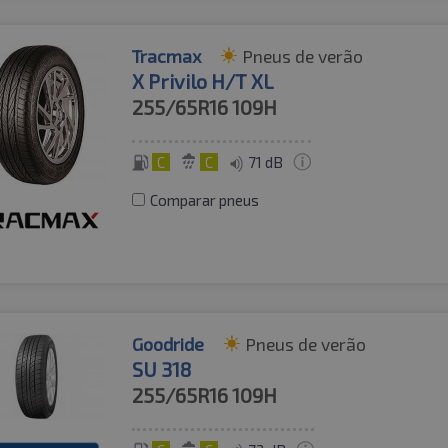
Tracmax
Pneus de verão
X Privilo H/T XL
255/65R16
109H
C
C
71 dB
Comparar pneus
Goodride
Pneus de verão
SU 318
255/65R16
109H