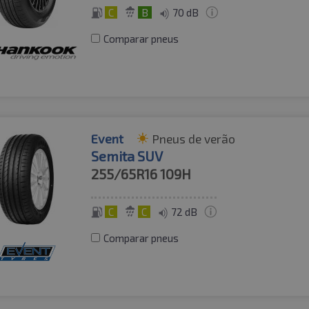
C
B
70 dB
Comparar pneus
Event
Pneus de verão
Semita SUV
255/65R16
109H
C
C
72 dB
Comparar pneus