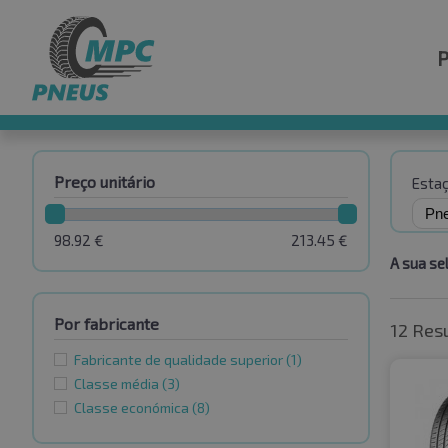
Preço unitário
Esta
98.92
€
213.45
€
A sua se
Por fabricante
12 Res
Fabricante de qualidade superior
(1)
Classe média
(3)
Classe económica
(8)