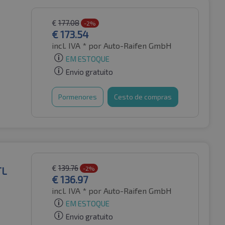
€
177.08
-2%
€
173.54
incl. IVA *
por Auto-Raifen GmbH
EM ESTOQUE
Envio gratuito
Pormenores
Cesto de compras
€
139.76
TL
-2%
€
136.97
incl. IVA *
por Auto-Raifen GmbH
EM ESTOQUE
Envio gratuito