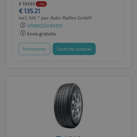
€
137.97
-2%
€
135.21
incl. IVA *
por Auto-Raifen GmbH
ARMAZÉM BAIXO
Envio gratuito
Pormenores
Cesto de compras