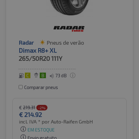
Radar
Pneus de verão
Dimax R8+ XL
265/50R20
111Y
C
B
73 dB
Comparar pneus
€
219.31
-2%
€
214.92
incl. IVA *
por Auto-Raifen GmbH
EM ESTOQUE
Envio gratuito