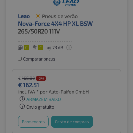
Leao
Pneus de verão
Nova-Force 4X4 HP XL BSW
265/50R20
111V
C
C
73 dB
Comparar pneus
€
165.83
-2%
€
162.51
incl. IVA *
por Auto-Raifen GmbH
ARMAZÉM BAIXO
Envio gratuito
Pormenores
Cesto de compras