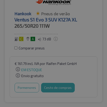
Hankook
Pneus de verão
Ventus S1 Evo 3 SUV K127A XL
265/50R20
111W
C
A
73 dB
Comparar pneus
€
161.79
incl. IVA
por Raifen Paket GmbH
EM ESTOQUE
Envio gratuito
Pormenores
Cesto de compras