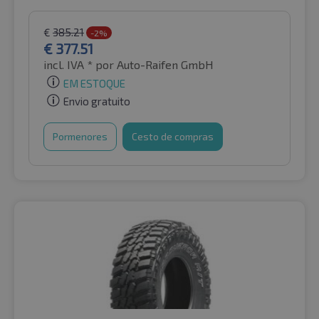
€
385.21
-2%
€
377.51
incl. IVA *
por Auto-Raifen GmbH
EM ESTOQUE
Envio gratuito
Pormenores
Cesto de compras