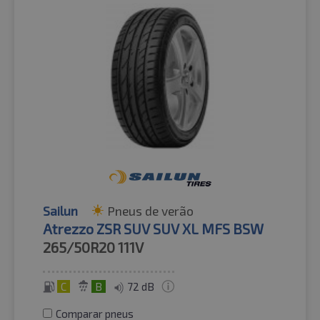
Sailun
Pneus de verão
Atrezzo ZSR SUV SUV XL MFS BSW
265/50R20
111V
C
B
72 dB
Comparar pneus