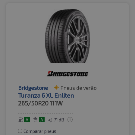
Bridgestone
Pneus de verão
Turanza 6 XL Enliten
265/50R20
111W
A
A
71 dB
Comparar pneus