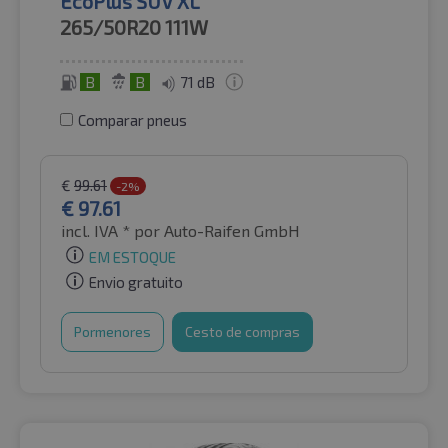
EcoPlus SUV XL
265/50R20
111W
B
B
71 dB
Comparar pneus
€
99.61
-2%
€
97.61
incl. IVA *
por Auto-Raifen GmbH
EM ESTOQUE
Envio gratuito
Pormenores
Cesto de compras