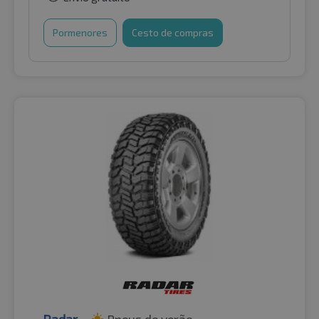
Pormenores
Cesto de compras
Radar
Pneus de verão