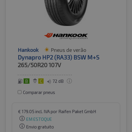
Hankook
Pneus de verão
Dynapro HP2 (RA33) BSW M+S
265/50R20
107V
B
C
72 dB
Comparar pneus
€
179.05
incl. IVA
por Raifen Paket GmbH
EM ESTOQUE
Envio gratuito