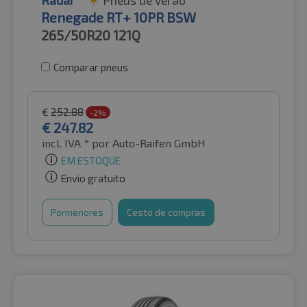
Renegade RT+ 10PR BSW
265/50R20
121Q
Comparar pneus
€
252.88
-2%
€
247.82
incl. IVA *
por Auto-Raifen GmbH
EM ESTOQUE
Envio gratuito
Pormenores
Cesto de compras