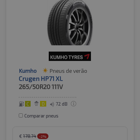
Kumho
Pneus de verão
Crugen HP71 XL
265/50R20
111V
C
D
72 dB
Comparar pneus
€
178.74
-2%