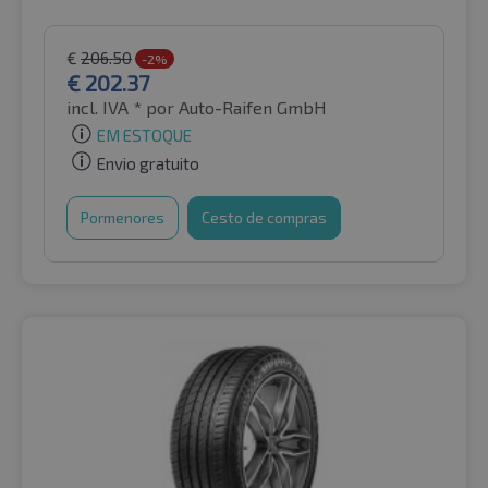
€
206.50
-2%
€
202.37
incl. IVA *
por Auto-Raifen GmbH
EM ESTOQUE
Envio gratuito
Pormenores
Cesto de compras