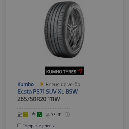
Kumho
Pneus de verão
Ecsta PS71 SUV XL BSW
265/50R20
111W
C
A
73 dB
Comparar pneus