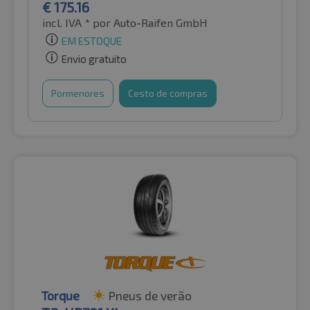
€
175.16
incl. IVA *
por Auto-Raifen GmbH
EM ESTOQUE
Envio gratuito
Pormenores
Cesto de compras
Torque
Pneus de verão