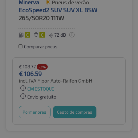
Minerva
Pneus de verão
EcoSpeed2 SUV SUV XL BSW
265/50R20
111W
C
C
72 dB
Comparar pneus
€
108.77
-2%
€
106.59
incl. IVA *
por Auto-Raifen GmbH
EM ESTOQUE
Envio gratuito
Pormenores
Cesto de compras