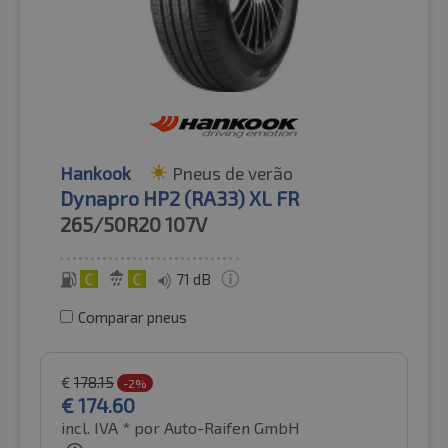
Hankook
Pneus de verão
Dynapro HP2 (RA33) XL FR
265/50R20
107V
C
C
71 dB
Comparar pneus
€
178.15
-2%
€
174.60
incl. IVA *
por Auto-Raifen GmbH