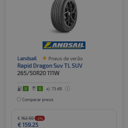
Landsail
Pneus de verão
Rapid Dragon Suv TL SUV
265/50R20
111W
B
B
73 dB
Comparar pneus
€
162.50
-2%
€
159.25