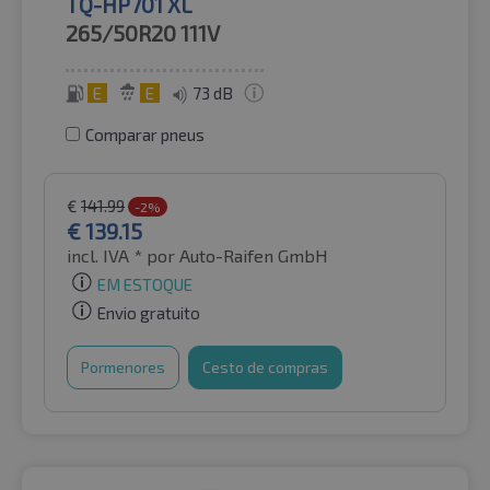
TQ-HP701 XL
265/50R20
111V
E
E
73 dB
Comparar pneus
€
141.99
-2%
€
139.15
incl. IVA *
por Auto-Raifen GmbH
EM ESTOQUE
Envio gratuito
Pormenores
Cesto de compras