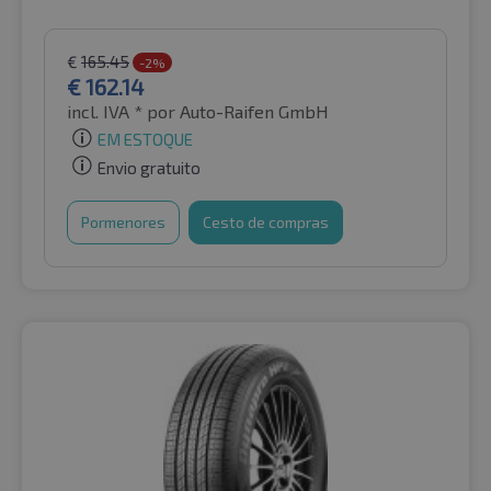
€
165.45
-2%
€
162.14
incl. IVA *
por Auto-Raifen GmbH
EM ESTOQUE
Envio gratuito
Pormenores
Cesto de compras