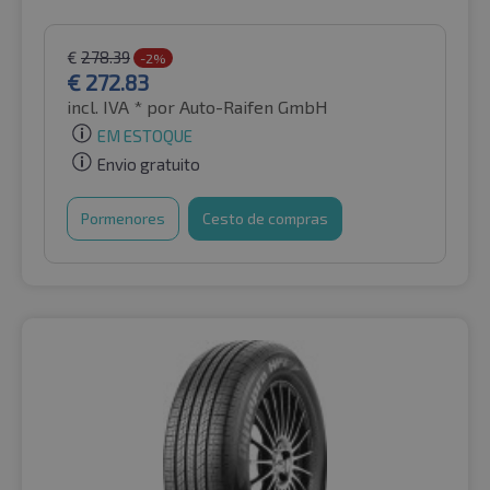
€
278.39
-2%
€
272.83
incl. IVA *
por Auto-Raifen GmbH
EM ESTOQUE
Envio gratuito
Pormenores
Cesto de compras