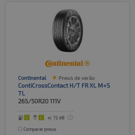
Continental
Pneus de verão
ContiCrossContact H/T FR XL M+S
TL
265/50R20
111V
C
C
72 dB
Comparar pneus