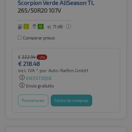
Scorpion Verde AllSeason TL
265/50R20
107V
C
B
71 dB
Comparar pneus
€
222.94
-2%
€
218.48
incl. IVA *
por Auto-Raifen GmbH
EM ESTOQUE
Envio gratuito
Pormenores
Cesto de compras