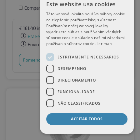
Este website usa cookies
Comparar pneus
Táto webová lokalita používa súbory cookie
na zlepšenie používateľskej skúsenosti.
Používaním našej webovej lokality
€
161.40
incl. IVA
por Raifen Paket GmbH
vyjadrujete súhlas s používaním všetkých
EM ESTOQUE
súborov cookie v súlade s našimi zásadami
používania súborov cookie.
Ler mais
Envio gratuito
ESTRITAMENTE NECESSÁRIOS
Pormenores
Cesto de compras
DESEMPENHO
DIRECIONAMENTO
FUNCIONALIDADE
NÃO CLASSIFICADOS
ACEITAR TODOS