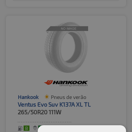
Hankook
Pneus de verão
Ventus Evo Suv K137A XL TL
265/50R20
111W
B
A
71 dB