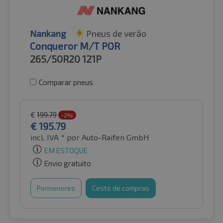
Nankang
Pneus de verão
Conqueror M/T POR
265/50R20
121P
Comparar pneus
€
199.79
-2%
€
195.79
incl. IVA *
por Auto-Raifen GmbH
EM ESTOQUE
Envio gratuito
Pormenores
Cesto de compras