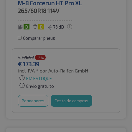
M-8 Forcerun HT Pro XL
265/60R18
114V
B
D
73 dB
Comparar pneus
€
176.92
-2%
€
173.39
incl. IVA *
por Auto-Raifen GmbH
EM ESTOQUE
Envio gratuito
Pormenores
Cesto de compras