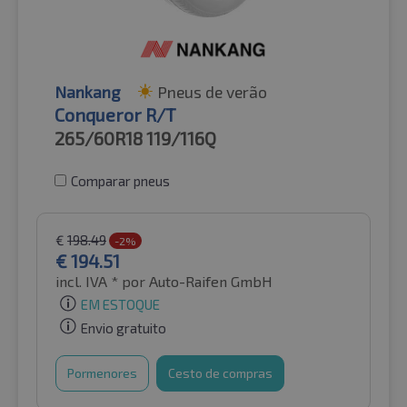
Nankang
Pneus de verão
Conqueror R/T
265/60R18
119/116Q
Comparar pneus
€
198.49
-2%
€
194.51
incl. IVA *
por Auto-Raifen GmbH
EM ESTOQUE
Envio gratuito
Pormenores
Cesto de compras