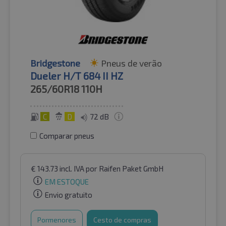
Bridgestone
Pneus de verão
Dueler H/T 684 II HZ
265/60R18
110H
C
D
72 dB
Comparar pneus
€
143.73
incl. IVA
por Raifen Paket GmbH
EM ESTOQUE
Envio gratuito
Pormenores
Cesto de compras