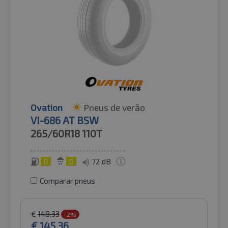
Ovation
Pneus de verão
VI-686 AT BSW
265/60R18
110T
D
D
72 dB
Comparar pneus
€
148.33
-2%
€
145.36