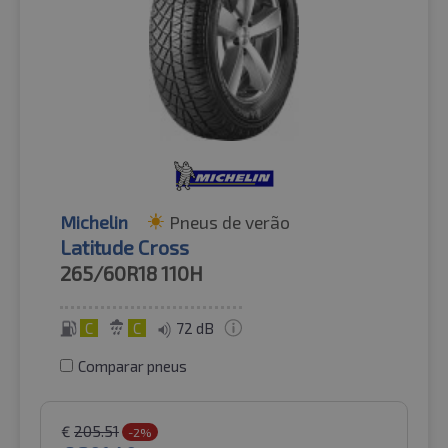
Michelin
Pneus de verão
Latitude Cross
265/60R18
110H
C
C
72 dB
Comparar pneus
€
205.51
-2%