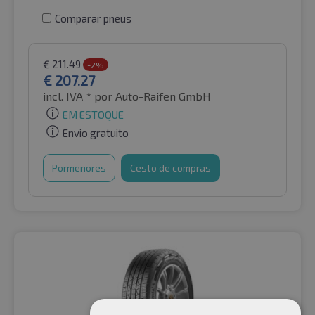
Comparar pneus
€
211.49
-2%
€
207.27
incl. IVA *
por Auto-Raifen GmbH
EM ESTOQUE
Envio gratuito
Pormenores
Cesto de compras