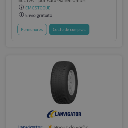
incl. IVA *
por Auto-Raifen GmbH
EM ESTOQUE
Envio gratuito
Pormenores
Cesto de compras
Lanvigator
Pneus de verão