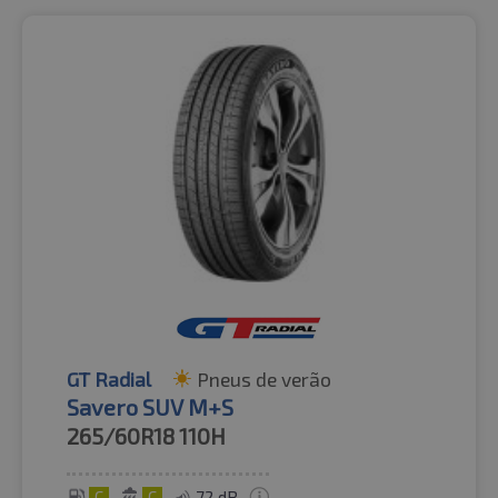
GT Radial
Pneus de verão
Savero SUV M+S
265/60R18
110H
C
C
72 dB