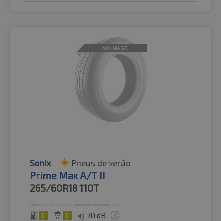
Sonix
Pneus de verão
Prime Max A/T II
265/60R18
110T
C
C
70 dB