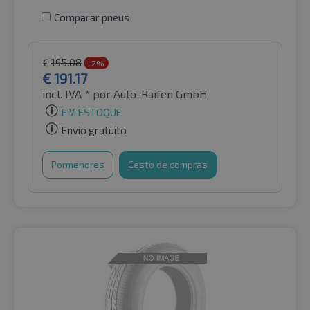
Comparar pneus
€
195.08
-2%
€
191.17
incl. IVA *
por Auto-Raifen GmbH
EM ESTOQUE
Envio gratuito
Pormenores
Cesto de compras