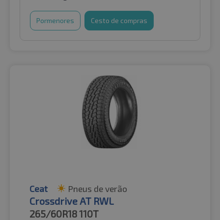
Pormenores
Cesto de compras
Ceat
Pneus de verão
Crossdrive AT RWL
265/60R18
110T