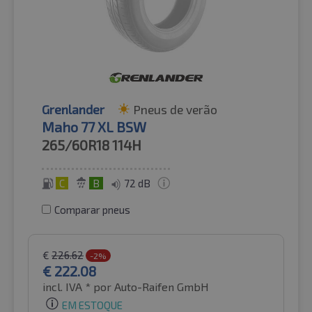
Grenlander
Pneus de verão
Maho 77 XL BSW
265/60R18
114H
C
B
72 dB
Comparar pneus
€
226.62
-2%
€
222.08
incl. IVA *
por Auto-Raifen GmbH
EM ESTOQUE