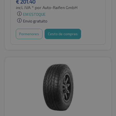
€
201.40
incl. IVA *
por Auto-Raifen GmbH
EM ESTOQUE
Envio gratuito
Pormenores
Cesto de compras