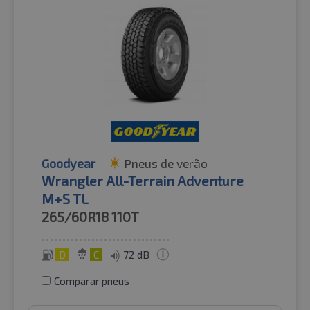
Goodyear
Pneus de verão
Wrangler All-Terrain Adventure
M+S TL
265/60R18
110T
D
C
72 dB
Comparar pneus