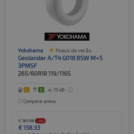
Yokohama
Pneus de verão
Geolandar A/T4 G018 BSW M+S
3PMSF
265/60R18
119/116S
E
B
75 dB
Comparar pneus
€
161.56
-2%
€
158.33