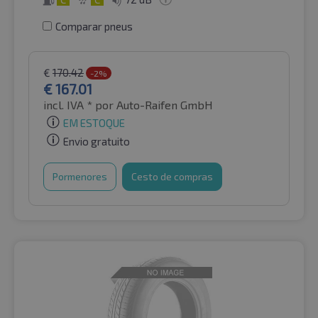
Comparar pneus
€
170.42
-2%
€
167.01
incl. IVA *
por Auto-Raifen GmbH
EM ESTOQUE
Envio gratuito
Pormenores
Cesto de compras