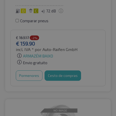
D
C
72 dB
Comparar pneus
€
163.17
-2%
€
159.90
incl. IVA *
por Auto-Raifen GmbH
ARMAZÉM BAIXO
Envio gratuito
Pormenores
Cesto de compras