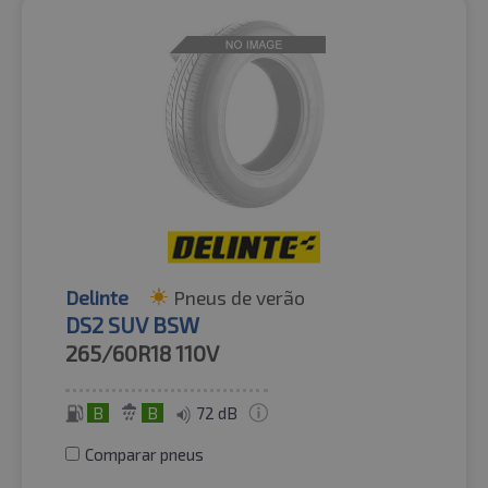
Delinte
Pneus de verão
DS2 SUV BSW
265/60R18
110V
B
B
72 dB
Comparar pneus