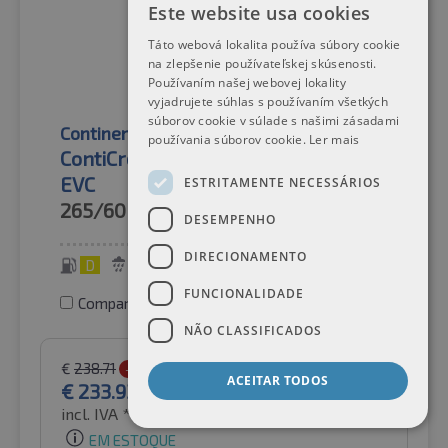
Este website usa cookies
Táto webová lokalita používa súbory cookie
na zlepšenie používateľskej skúsenosti.
Používaním našej webovej lokality
vyjadrujete súhlas s používaním všetkých
súborov cookie v súlade s našimi zásadami
Continental
Pneus de verão
používania súborov cookie.
Ler mais
ContiCrossContact H/T XL M+S FR
EVC
ESTRITAMENTE NECESSÁRIOS
265/60R18
114H
DESEMPENHO
DIRECIONAMENTO
D
C
72 dB
FUNCIONALIDADE
Comparar pneus
NÃO CLASSIFICADOS
€
238.71
-2%
ACEITAR TODOS
€
233.93
incl. IVA *
por Auto-Raifen GmbH
EM ESTOQUE