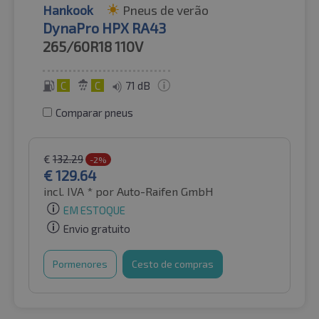
Hankook
Pneus de verão
DynaPro HPX RA43
265/60R18
110V
C
C
71 dB
Comparar pneus
€
132.29
-2%
€
129.64
incl. IVA *
por Auto-Raifen GmbH
EM ESTOQUE
Envio gratuito
Pormenores
Cesto de compras