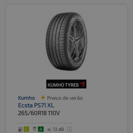
Kumho
Pneus de verão
Ecsta PS71 XL
265/60R18
110V
C
A
72 dB