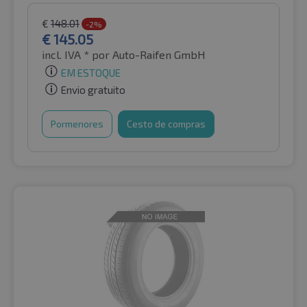
€
148.01
-2%
€
145.05
incl. IVA *
por Auto-Raifen GmbH
EM ESTOQUE
Envio gratuito
Pormenores
Cesto de compras