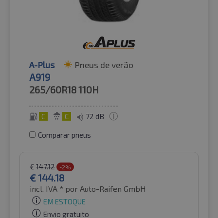
A-Plus
Pneus de verão
A919
265/60R18
110H
C
C
72 dB
Comparar pneus
€
147.12
-2%
€
144.18
incl. IVA *
por Auto-Raifen GmbH
EM ESTOQUE
Envio gratuito