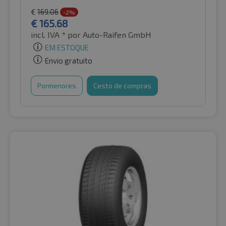
€
169.06
-2%
€
165.68
incl. IVA *
por Auto-Raifen GmbH
EM ESTOQUE
Envio gratuito
Pormenores
Cesto de compras