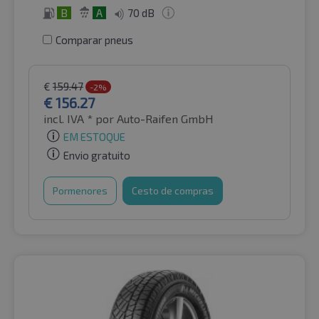
B
A
70 dB
Comparar pneus
€
159.47
-2%
€
156.27
incl. IVA *
por Auto-Raifen GmbH
EM ESTOQUE
Envio gratuito
Pormenores
Cesto de compras