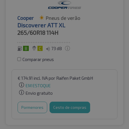
Cooper
Pneus de verão
Discoverer ATT XL
265/60R18
114H
B
C
73 dB
Comparar pneus
€
174.91
incl. IVA
por Raifen Paket GmbH
EM ESTOQUE
Envio gratuito
Pormenores
Cesto de compras