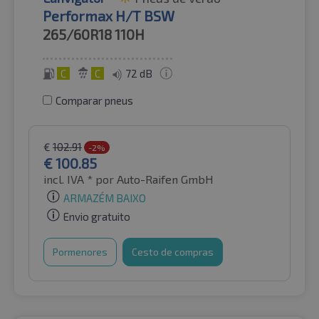
Performax H/T BSW
265/60R18
110H
C
C
72 dB
Comparar pneus
€
102.91
-2%
€
100.85
incl. IVA *
por Auto-Raifen GmbH
ARMAZÉM BAIXO
Envio gratuito
Pormenores
Cesto de compras