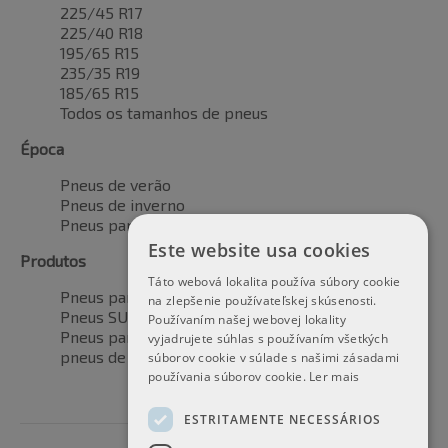
225/45 R17
225/40 R18
195/65 R15
235/35 R19
185/65 R15
Todos os tamanhos de pneus
Época
Pneus de verão
Pneus de inverno
Pneus para todas as estações
Este website usa cookies
Produtos
Táto webová lokalita používa súbory cookie
Pneus para automóveis
na zlepšenie používateľskej skúsenosti.
Pneus SUV / 4x4
Používaním našej webovej lokality
Pneus para veículos de transporte
vyjadrujete súhlas s používaním všetkých
pneus de motocicleta
súborov cookie v súlade s našimi zásadami
používania súborov cookie.
Ler mais
ESTRITAMENTE NECESSÁRIOS