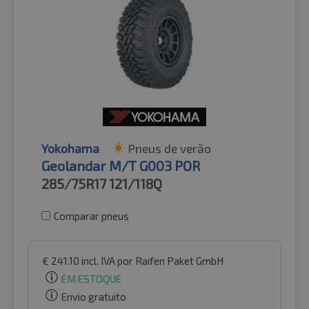
Yokohama
Pneus de verão
Geolandar M/T G003 POR
285/75R17
121/118Q
Comparar pneus
€
241.10
incl. IVA
por Raifen Paket GmbH
EM ESTOQUE
Envio gratuito