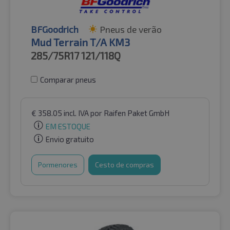
BFGoodrich
Pneus de verão
Mud Terrain T/A KM3
285/75R17
121/118Q
Comparar pneus
€
358.05
incl. IVA
por Raifen Paket GmbH
EM ESTOQUE
Envio gratuito
Pormenores
Cesto de compras