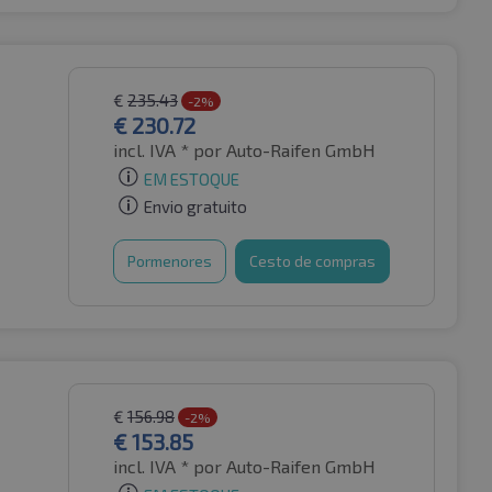
€
235.43
-2%
€
230.72
incl. IVA *
por Auto-Raifen GmbH
EM ESTOQUE
Envio gratuito
Pormenores
Cesto de compras
€
156.98
-2%
€
153.85
incl. IVA *
por Auto-Raifen GmbH