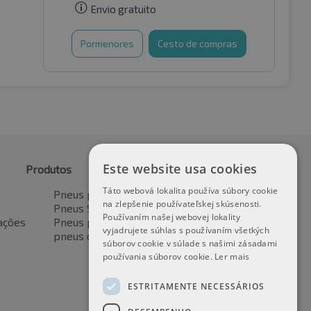
Envio gratuito
Pormenores
Cesto de compras
Este website usa cookies
Produtos
Táto webová lokalita používa súbory cookie
Pneus para automóveis
na zlepšenie používateľskej skúsenosti.
Pneus SUV / 4x4
Používaním našej webovej lokality
ações
Pneus para veículos de transporte
vyjadrujete súhlas s používaním všetkých
pneus de motocicleta
súborov cookie v súlade s našimi zásadami
používania súborov cookie.
Ler mais
ESTRITAMENTE NECESSÁRIOS