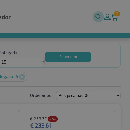
0
edor
Polegada
Pesquisar
legada 15
Ordenar por
€
238.37
-2%
€
233.61