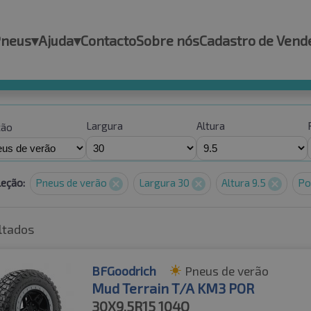
Pneus
▾
Ajuda
▾
Contacto
Sobre nós
Cadastro de Vend
Largura
Altura
ção
leção:
Pneus de verão
Largura 30
Altura 9.5
Po
ltados
BFGoodrich
Pneus de verão
Mud Terrain T/A KM3 POR
30X9.5R15
104Q