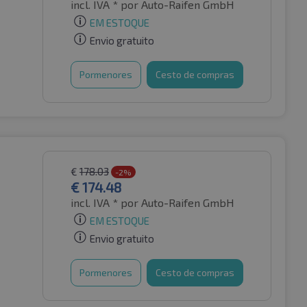
incl. IVA *
por Auto-Raifen GmbH
EM ESTOQUE
Envio gratuito
Pormenores
Cesto de compras
€
178.03
-2%
€
174.48
incl. IVA *
por Auto-Raifen GmbH
EM ESTOQUE
Envio gratuito
Pormenores
Cesto de compras