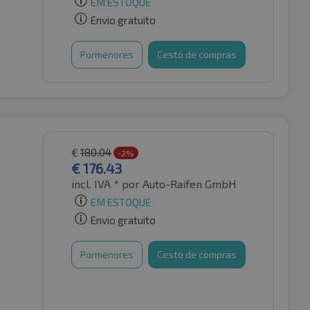
EM ESTOQUE
Envio gratuito
Pormenores
Cesto de compras
€
180.04
-2%
€
176.43
incl. IVA *
por Auto-Raifen GmbH
EM ESTOQUE
Envio gratuito
Pormenores
Cesto de compras