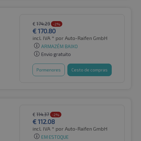
€
174.29
-2%
€
170.80
incl. IVA *
por Auto-Raifen GmbH
ARMAZÉM BAIXO
Envio gratuito
Pormenores
Cesto de compras
€
114.37
-2%
€
112.08
incl. IVA *
por Auto-Raifen GmbH
EM ESTOQUE