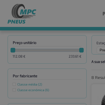
Preço unitário
Esta
112.08
€
233.61
€
A sua se
Por fabricante
8 Resu
Classe média
(2)
Classe económica
(6)