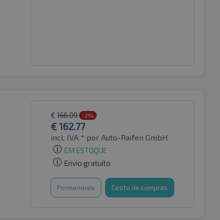
€
166.09
-2%
€
162.77
incl. IVA *
por Auto-Raifen GmbH
EM ESTOQUE
Envio gratuito
Pormenores
Cesto de compras