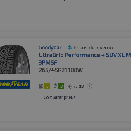
Goodyear
Pneus de inverno
UltraGrip Performance + SUV XL 
3PMSF
265/45R21
108W
C
B
73 dB
Comparar pneus