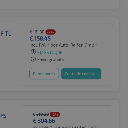
€
161.68
F TL
-2%
€
158.45
incl. IVA *
por Auto-Raifen GmbH
EM ESTOQUE
Envio gratuito
Pormenores
Cesto de compras
€
310.88
MFS
-2%
€
304.66
incl. IVA *
por Auto-Raifen GmbH