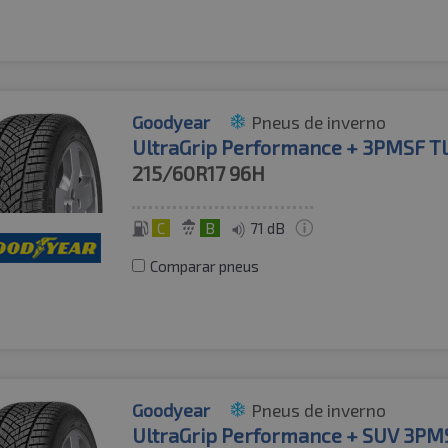
Goodyear
Pneus de inverno
UltraGrip Performance + 3PMSF T
215/60R17
96H
C
B
71 dB
Comparar pneus
Goodyear
Pneus de inverno
UltraGrip Performance + SUV 3PM