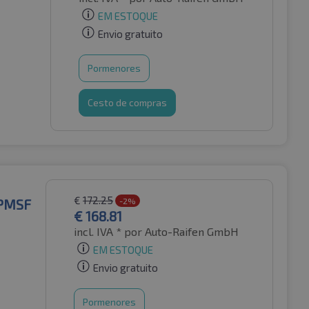
EM ESTOQUE
Envio gratuito
Pormenores
Cesto de compras
€
172.25
3PMSF
-2%
€
168.81
incl. IVA *
por Auto-Raifen GmbH
EM ESTOQUE
Envio gratuito
Pormenores