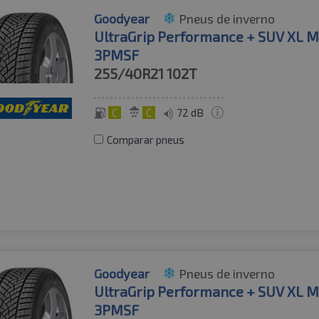
Goodyear
Pneus de inverno
UltraGrip Performance + SUV XL 
3PMSF
255/40R21
102T
C
C
72 dB
Comparar pneus
Goodyear
Pneus de inverno
UltraGrip Performance + SUV XL 
3PMSF