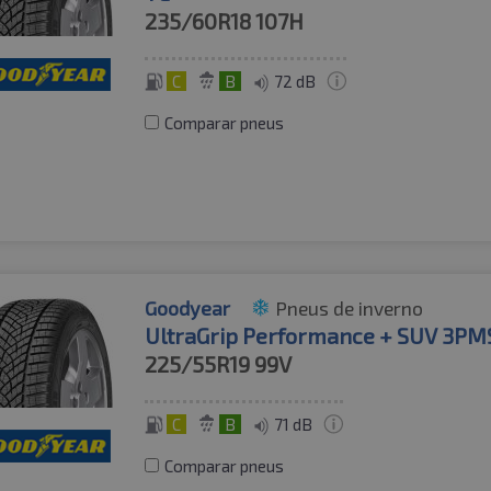
235/60R18
107H
C
B
72 dB
Comparar pneus
Goodyear
Pneus de inverno
UltraGrip Performance + SUV 3PM
225/55R19
99V
C
B
71 dB
Comparar pneus