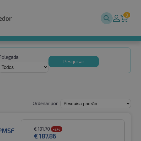
0
edor
Polegada
Pesquisar
Ordenar por
€
191.70
3PMSF
-2%
€
187.86