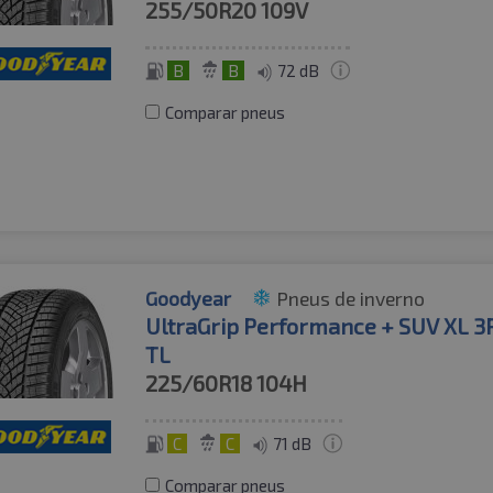
255/50R20
109V
B
B
72 dB
Comparar pneus
Goodyear
Pneus de inverno
UltraGrip Performance + SUV XL 
TL
225/60R18
104H
C
C
71 dB
Comparar pneus