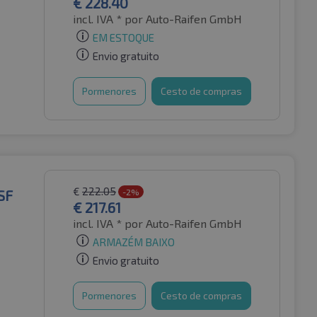
€
228.40
incl. IVA *
por Auto-Raifen GmbH
EM ESTOQUE
Envio gratuito
Pormenores
Cesto de compras
€
222.05
SF
-2%
€
217.61
incl. IVA *
por Auto-Raifen GmbH
ARMAZÉM BAIXO
Envio gratuito
Pormenores
Cesto de compras