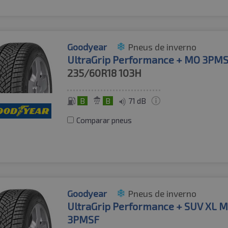
Goodyear
Pneus de inverno
UltraGrip Performance + MO 3PMS
235/60R18
103H
B
B
71 dB
Comparar pneus
Goodyear
Pneus de inverno
UltraGrip Performance + SUV XL 
3PMSF