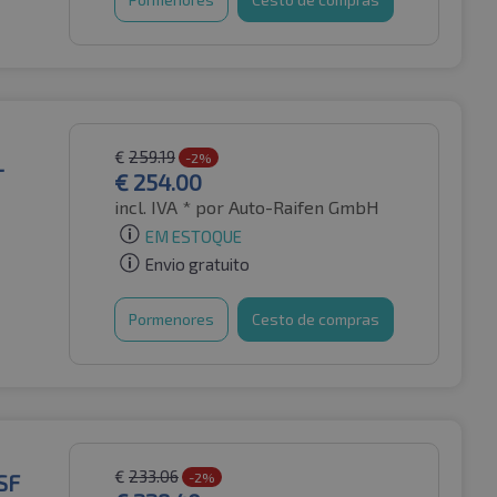
€
259.19
L
-2%
€
254.00
incl. IVA *
por Auto-Raifen GmbH
EM ESTOQUE
Envio gratuito
Pormenores
Cesto de compras
€
233.06
SF
-2%