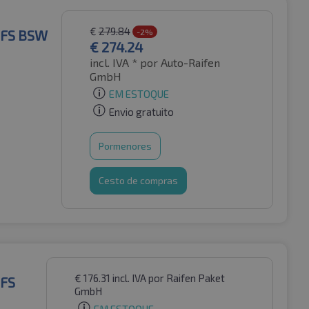
€
279.84
MFS BSW
-2%
€
274.24
incl. IVA *
por Auto-Raifen
GmbH
EM ESTOQUE
Envio gratuito
Pormenores
Cesto de compras
€
176.31
incl. IVA
por Raifen Paket
MFS
GmbH