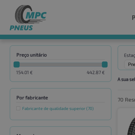
Preço unitário
Esta
154.01
€
442.87
€
A sua se
Por fabricante
70 Res
Fabricante de qualidade superior
(70)