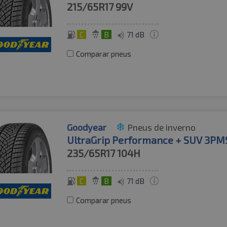
215/65R17
99V
C
B
71 dB
Comparar pneus
Goodyear
Pneus de inverno
UltraGrip Performance + SUV 3PM
235/65R17
104H
C
B
71 dB
Comparar pneus