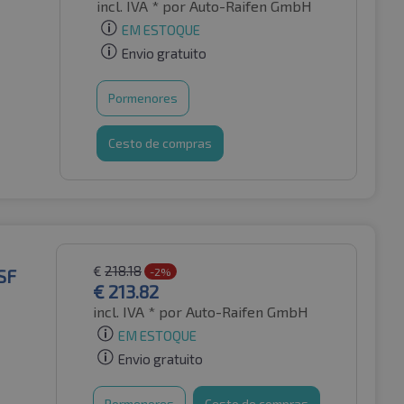
incl. IVA *
por Auto-Raifen GmbH
EM ESTOQUE
Envio gratuito
Pormenores
Cesto de compras
€
218.18
SF
-2%
€
213.82
incl. IVA *
por Auto-Raifen GmbH
EM ESTOQUE
Envio gratuito
Pormenores
Cesto de compras