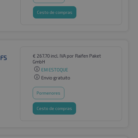
Cesto de compras
€
267.70
incl. IVA
por Raifen Paket
MFS
GmbH
EM ESTOQUE
Envio gratuito
Pormenores
Cesto de compras