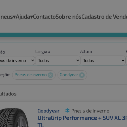
Pneus
▾
Ajuda
▾
Contacto
Sobre nós
Cadastro de Vend
Largura
Altura
ção
leção:
Pneus de inverno
Goodyear
ultados
Goodyear
Pneus de inverno
UltraGrip Performance + SUV XL 
TL