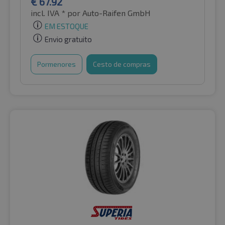
€
67.92
incl. IVA *
por Auto-Raifen GmbH
EM ESTOQUE
Envio gratuito
Pormenores
Cesto de compras