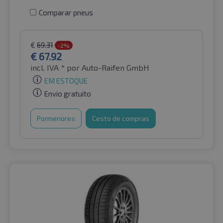
Comparar pneus
€
69.31
-2%
€
67.92
incl. IVA *
por Auto-Raifen GmbH
EM ESTOQUE
Envio gratuito
Pormenores
Cesto de compras