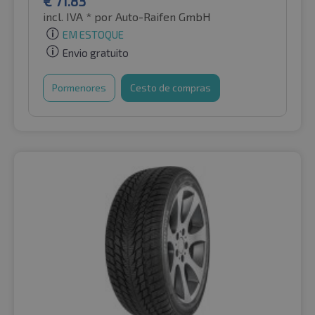
€
71.83
incl. IVA *
por Auto-Raifen GmbH
EM ESTOQUE
Envio gratuito
Pormenores
Cesto de compras