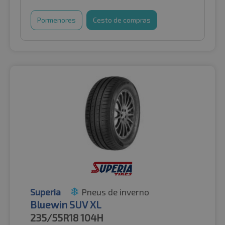
Pormenores
Cesto de compras
Superia
Pneus de inverno
Bluewin SUV XL
235/55R18
104H