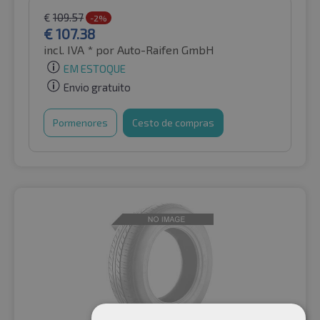
€
109.57
-2%
€
107.38
incl. IVA *
por Auto-Raifen GmbH
EM ESTOQUE
Envio gratuito
Pormenores
Cesto de compras