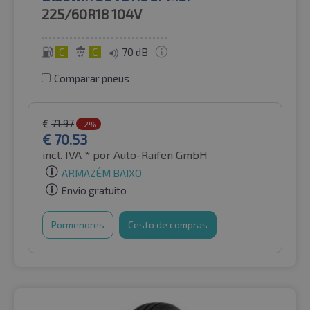
225/60R18
104V
C
C
70 dB
Comparar pneus
€
71.97
-2%
€
70.53
incl. IVA *
por Auto-Raifen GmbH
ARMAZÉM BAIXO
Envio gratuito
Pormenores
Cesto de compras