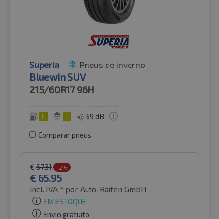
Superia
Pneus de inverno
Bluewin SUV
215/60R17
96H
C
C
69 dB
Comparar pneus
€
67.31
-2%
€
65.95
incl. IVA *
por Auto-Raifen GmbH
EM ESTOQUE
Envio gratuito