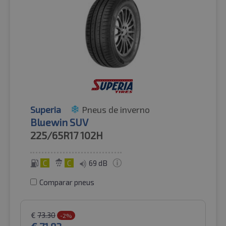
Superia
Pneus de inverno
Bluewin SUV
225/65R17
102H
C
C
69 dB
Comparar pneus
€
73.30
-2%