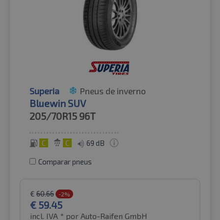
Superia
Pneus de inverno
Bluewin SUV
205/70R15
96T
C
C
69 dB
Comparar pneus
€
60.66
-2%
€
59.45
incl. IVA *
por Auto-Raifen GmbH