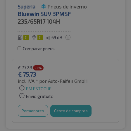
Superia
Pneus de inverno
Bluewin SUV 3PMSF
235/65R17
104H
C
C
69 dB
Comparar pneus
€
77.28
-2%
€
75.73
incl. IVA *
por Auto-Raifen GmbH
EM ESTOQUE
Envio gratuito
Pormenores
Cesto de compras