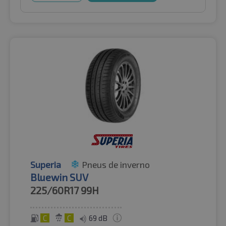
Superia
Pneus de inverno
Bluewin SUV
225/60R17
99H
C
C
69 dB