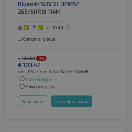
Bluewin SUV XL 3PMSF
265/60R18
114H
C
C
70 dB
Comparar pneus
€
105.58
-2%
€
103.47
incl. IVA *
por Auto-Raifen GmbH
EM ESTOQUE
Envio gratuito
Pormenores
Cesto de compras