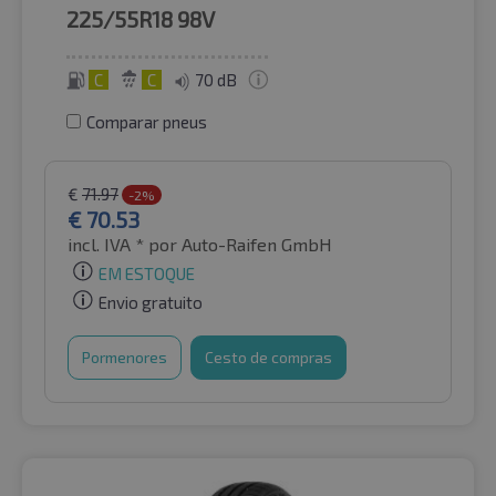
225/55R18
98V
C
C
70 dB
Comparar pneus
€
71.97
-2%
€
70.53
incl. IVA *
por Auto-Raifen GmbH
EM ESTOQUE
Envio gratuito
Pormenores
Cesto de compras