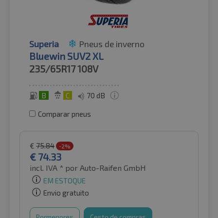
Superia
Pneus de inverno
Bluewin SUV2 XL
235/65R17
108V
B
C
70 dB
Comparar pneus
€
75.84
-2%
€
74.33
incl. IVA *
por Auto-Raifen GmbH
EM ESTOQUE
Envio gratuito
Pormenores
Cesto de compras