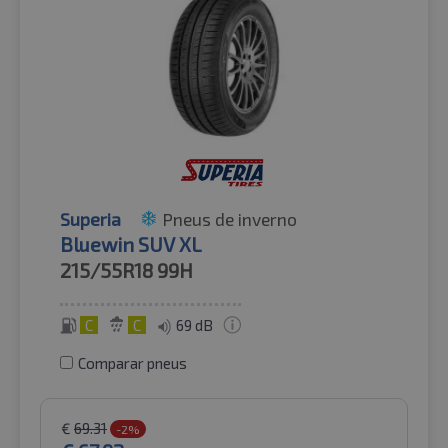
Superia
Pneus de inverno
Bluewin SUV XL
215/55R18
99H
C
C
69 dB
Comparar pneus
€
69.31
-2%