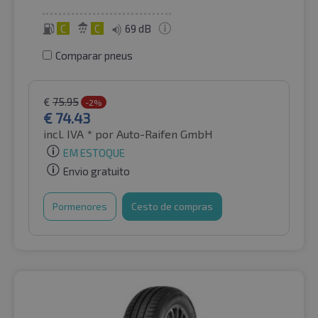
C
C
69 dB
Comparar pneus
€
75.95
-2%
€
74.43
incl. IVA *
por Auto-Raifen GmbH
EM ESTOQUE
Envio gratuito
Pormenores
Cesto de compras