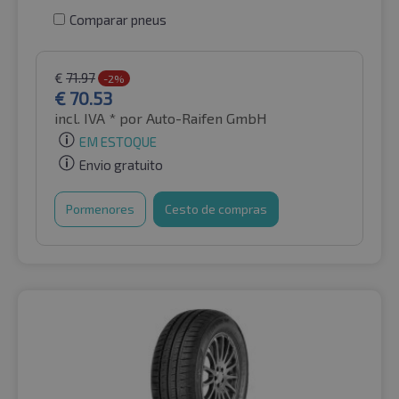
Comparar pneus
€
71.97
-2%
€
70.53
incl. IVA *
por Auto-Raifen GmbH
EM ESTOQUE
Envio gratuito
Pormenores
Cesto de compras