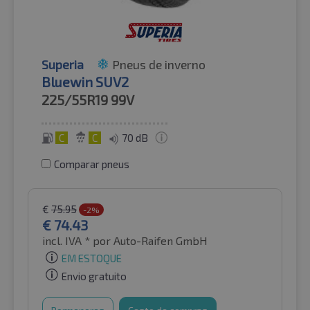
Superia
Pneus de inverno
Bluewin SUV2
225/55R19
99V
C
C
70 dB
Comparar pneus
€
75.95
-2%
€
74.43
incl. IVA *
por Auto-Raifen GmbH
EM ESTOQUE
Envio gratuito