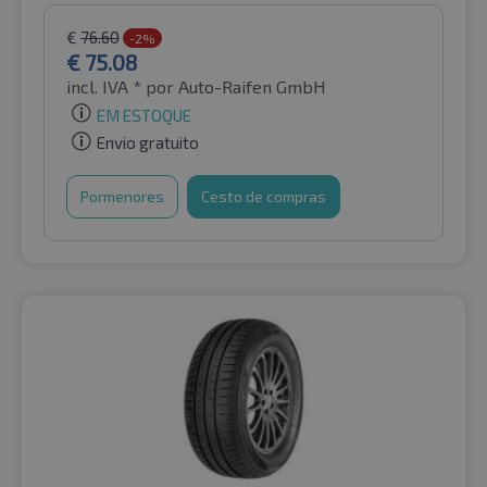
€
76.60
-2%
€
75.08
incl. IVA *
por Auto-Raifen GmbH
EM ESTOQUE
Envio gratuito
Pormenores
Cesto de compras