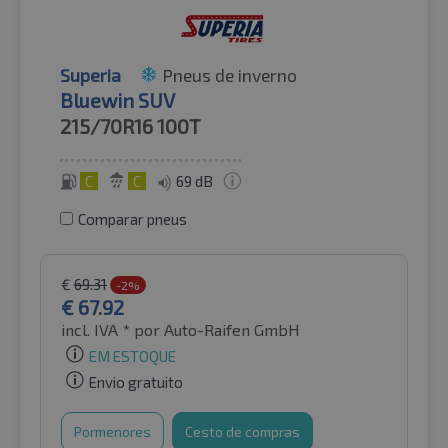
Superia
Pneus de inverno
Bluewin SUV
215/70R16
100T
C
C
69 dB
Comparar pneus
€
69.31
-2%
€
67.92
incl. IVA *
por Auto-Raifen GmbH
EM ESTOQUE
Envio gratuito
Pormenores
Cesto de compras