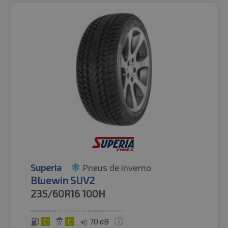
Superia
Pneus de inverno
Bluewin SUV2
235/60R16
100H
C
C
70 dB