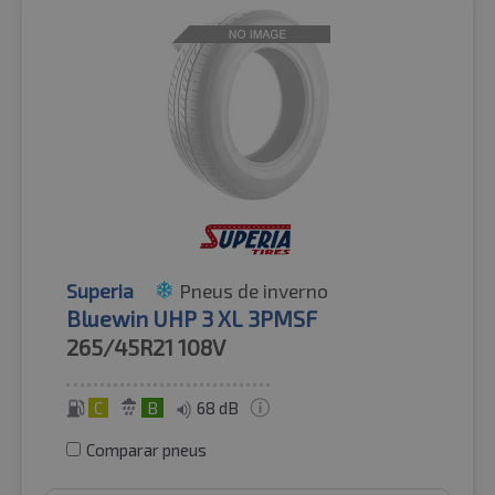
Superia
Pneus de inverno
Bluewin UHP 3 XL 3PMSF
265/45R21
108V
C
B
68 dB
Comparar pneus