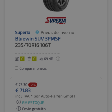
Superia
Pneus de inverno
Bluewin SUV 3PMSF
235/70R16
106T
C
C
69 dB
Comparar pneus
€
73.30
-2%
€
71.83
incl. IVA *
por Auto-Raifen GmbH
EM ESTOQUE
Envio gratuito