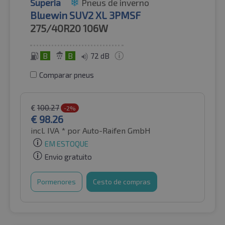
Superia
Pneus de inverno
Bluewin SUV2 XL 3PMSF
275/40R20
106W
B
B
72 dB
Comparar pneus
€
100.27
-2%
€
98.26
incl. IVA *
por Auto-Raifen GmbH
EM ESTOQUE
Envio gratuito
Pormenores
Cesto de compras