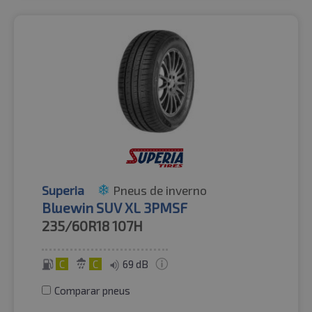
Superia
Pneus de inverno
Bluewin SUV XL 3PMSF
235/60R18
107H
C
C
69 dB
Comparar pneus