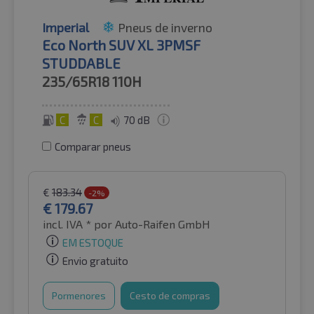
Imperial
Pneus de inverno
Eco North SUV XL 3PMSF
STUDDABLE
235/65R18
110H
C
C
70 dB
Comparar pneus
€
183.34
-2%
€
179.67
incl. IVA *
por Auto-Raifen GmbH
EM ESTOQUE
Envio gratuito
Pormenores
Cesto de compras