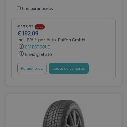
Comparar pneus
€
185.82
-2%
€
182.09
incl. IVA *
por Auto-Raifen GmbH
EM ESTOQUE
Envio gratuito
Pormenores
Cesto de compras