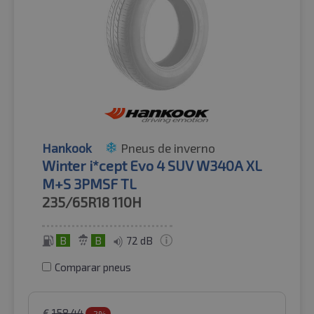
Hankook
Pneus de inverno
Winter i*cept Evo 4 SUV W340A XL
M+S 3PMSF TL
235/65R18
110H
B
B
72 dB
Comparar pneus
€
158.44
-2%