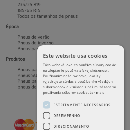
235/35 R19
185/65 R15
Todos os tamanhos de pneus
Época
Pneus de verão
Pneus de inverno
Pneus para todas as estações
Este website usa cookies
Produtos
Táto webová lokalita používa súbory cookie
Pneus para automóveis
na zlepšenie používateľskej skúsenosti.
Pneus SUV / 4x4
Používaním našej webovej lokality
Pneus para veículos de transporte
vyjadrujete súhlas s používaním všetkých
pneus de motocicleta
súborov cookie v súlade s našimi zásadami
používania súborov cookie.
Ler mais
ESTRITAMENTE NECESSÁRIOS
DESEMPENHO
DIRECIONAMENTO