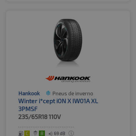
Hankook
Pneus de inverno
Winter i*cept iON X IW01A XL
3PMSF
235/65R18
110V
C
B
69 dB