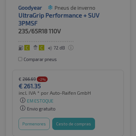
Goodyear
Pneus de inverno
UltraGrip Performance + SUV
3PMSF
235/65R18
110V
C
C
72 dB
Comparar pneus
€
266.69
-2%
€
261.35
incl. IVA *
por Auto-Raifen GmbH
EM ESTOQUE
Envio gratuito
Pormenores
Cesto de compras