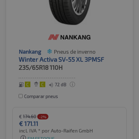
Nankang
Pneus de inverno
Winter Activa SV-55 XL 3PMSF
235/65R18
110H
C
C
72 dB
Comparar pneus
€
174.60
-2%
€
171.11
incl. IVA *
por Auto-Raifen GmbH
EM ESTOQUE