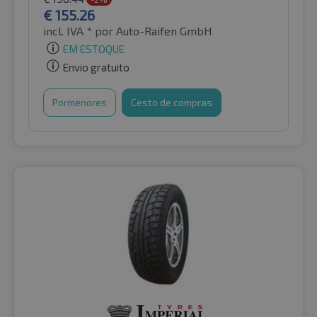
€
155.26
incl. IVA *
por Auto-Raifen GmbH
EM ESTOQUE
Envio gratuito
Pormenores
Cesto de compras