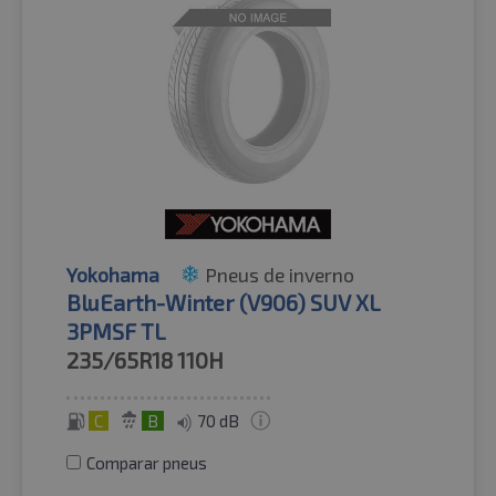
Yokohama
Pneus de inverno
BluEarth-Winter (V906) SUV XL
3PMSF TL
235/65R18
110H
C
B
70 dB
Comparar pneus