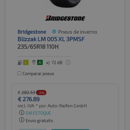
Bridgestone
Pneus de inverno
Blizzak LM 005 XL 3PMSF
235/65R18
110H
C
A
72 dB
Comparar pneus
€
282.53
-2%
€
276.89
incl. IVA *
por Auto-Raifen GmbH
EM ESTOQUE
Envio gratuito