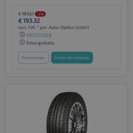
€
197.27
-2%
€
193.32
incl. IVA *
por Auto-Raifen GmbH
EM ESTOQUE
Envio gratuito
Pormenores
Cesto de compras