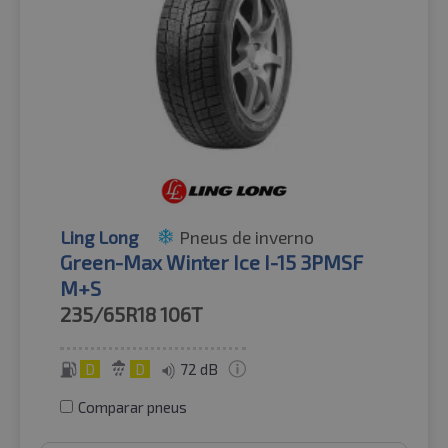
Ling Long
Pneus de inverno
Green-Max Winter Ice I-15 3PMSF
M+S
235/65R18
106T
D
D
72 dB
Comparar pneus