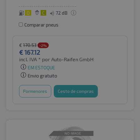
D
C
72 dB
Comparar pneus
€
170.53
-2%
€
167.12
incl. IVA *
por Auto-Raifen GmbH
EM ESTOQUE
Envio gratuito
Pormenores
Cesto de compras