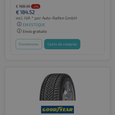
€
188.30
-2%
€
184.52
incl. IVA *
por Auto-Raifen GmbH
EM ESTOQUE
Envio gratuito
Pormenores
Cesto de compras