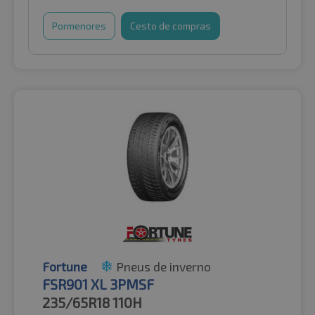
Pormenores
Cesto de compras
Fortune
Pneus de inverno
FSR901 XL 3PMSF
235/65R18
110H