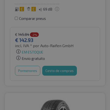
E
E
69 dB
Comparar pneus
€
145.84
-2%
€
142.93
incl. IVA *
por Auto-Raifen GmbH
EM ESTOQUE
Envio gratuito
Pormenores
Cesto de compras