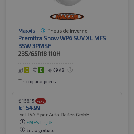
Maxxis
Pneus de inverno
Premitra Snow WP6 SUV XL MFS
BSW 3PMSF
235/65R18
110H
C
B
69 dB
Comparar pneus
€
158.15
-2%
€
154.99
incl. IVA *
por Auto-Raifen GmbH
EM ESTOQUE
Envio gratuito