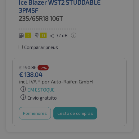
Ice Blazer WST2 STUDDABLE
3PMSF
235/65R18
106T
D
D
72 dB
Comparar pneus
€
140.86
-2%
€
138.04
incl. IVA *
por Auto-Raifen GmbH
EM ESTOQUE
Envio gratuito
Pormenores
Cesto de compras