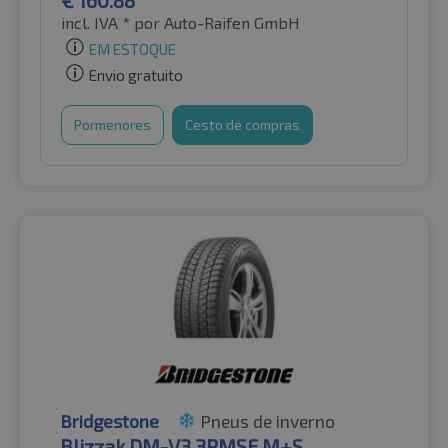
€
160.88
incl. IVA *
por Auto-Raifen GmbH
EM ESTOQUE
Envio gratuito
Pormenores
Cesto de compras
Bridgestone
Pneus de inverno
Blizzak DM-V3 3PMSF M+S