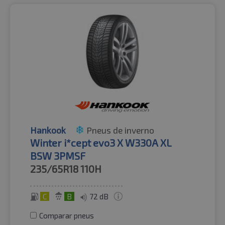
Hankook
Pneus de inverno
Winter i*cept evo3 X W330A XL
BSW 3PMSF
235/65R18
110H
C
B
72 dB
Comparar pneus