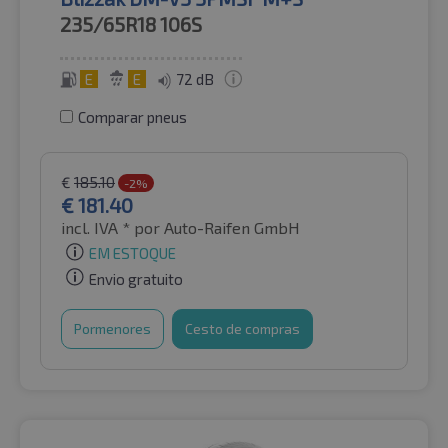
235/65R18
106S
E
E
72 dB
Comparar pneus
€
185.10
-2%
€
181.40
incl. IVA *
por Auto-Raifen GmbH
EM ESTOQUE
Envio gratuito
Pormenores
Cesto de compras