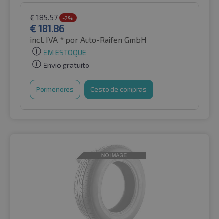
€
185.57
-2%
€
181.86
incl. IVA *
por Auto-Raifen GmbH
EM ESTOQUE
Envio gratuito
Pormenores
Cesto de compras