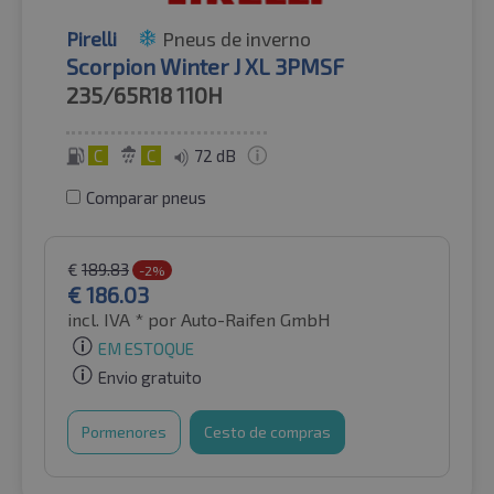
Pirelli
Pneus de inverno
Scorpion Winter J XL 3PMSF
235/65R18
110H
C
C
72 dB
Comparar pneus
€
189.83
-2%
€
186.03
incl. IVA *
por Auto-Raifen GmbH
EM ESTOQUE
Envio gratuito
Pormenores
Cesto de compras