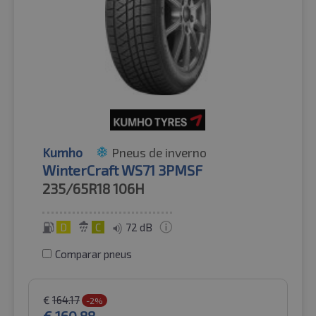
Kumho
Pneus de inverno
WinterCraft WS71 3PMSF
235/65R18
106H
D
C
72 dB
Comparar pneus
€
164.17
-2%