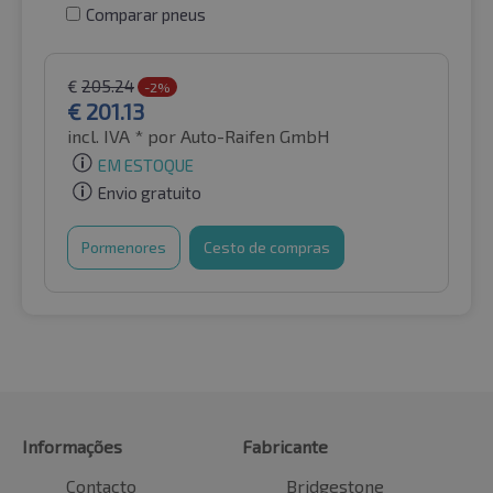
Comparar pneus
€
205.24
-2%
€
201.13
incl. IVA *
por Auto-Raifen GmbH
EM ESTOQUE
Envio gratuito
Pormenores
Cesto de compras
Informações
Fabricante
Contacto
Bridgestone