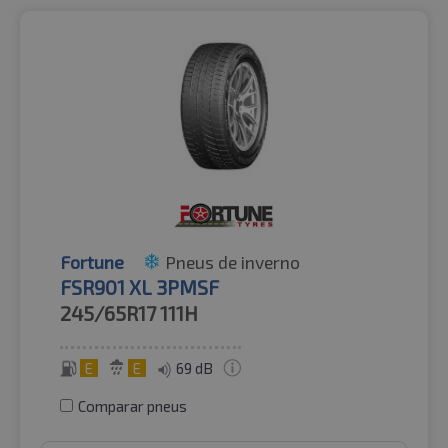
Fortune
Pneus de inverno
FSR901 XL 3PMSF
245/65R17
111H
E
E
69 dB
Comparar pneus