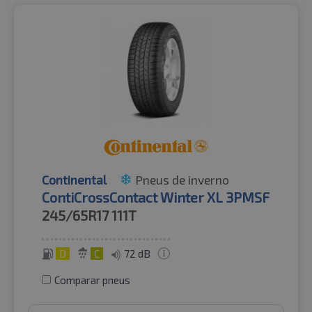
Continental
Pneus de inverno
ContiCrossContact Winter XL 3PMSF
245/65R17
111T
D
C
72 dB
Comparar pneus