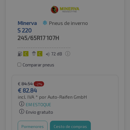
Minerva
Pneus de inverno
S 220
245/65R17
107H
C
C
72 dB
Comparar pneus
€
84.54
-2%
€
82.84
incl. IVA *
por Auto-Raifen GmbH
EM ESTOQUE
Envio gratuito
Pormenores
Cesto de compras