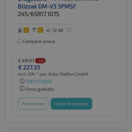
Blizzak DM-V3 3PMSF
245/65R17
107S
E
E
72 dB
Comparar pneus
€
231.97
-2%
€
227.33
incl. IVA *
por Auto-Raifen GmbH
EM ESTOQUE
Envio gratuito
Pormenores
Cesto de compras