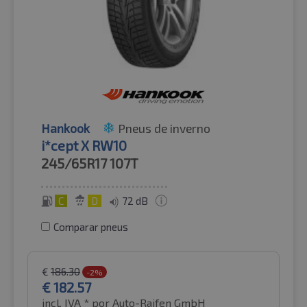
Hankook
Pneus de inverno
i*cept X RW10
245/65R17
107T
C
D
72 dB
Comparar pneus
€
186.30
-2%
€
182.57
incl. IVA *
por Auto-Raifen GmbH