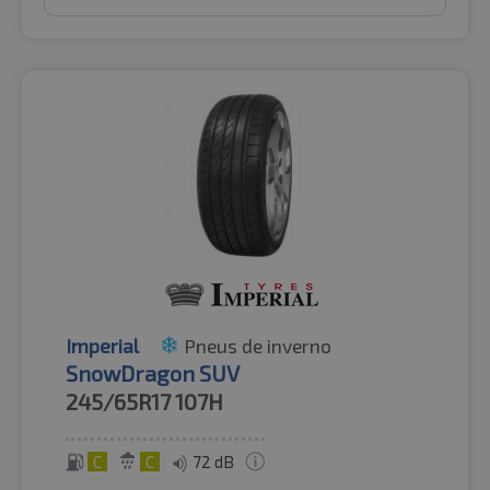
Imperial
Pneus de inverno
SnowDragon SUV
245/65R17
107H
C
C
72 dB