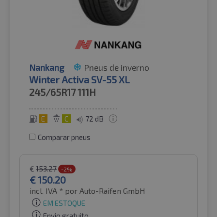
Nankang
Pneus de inverno
Winter Activa SV-55 XL
245/65R17
111H
E
C
72 dB
Comparar pneus
€
153.27
-2%
€
150.20
incl. IVA *
por Auto-Raifen GmbH
EM ESTOQUE
Envio gratuito