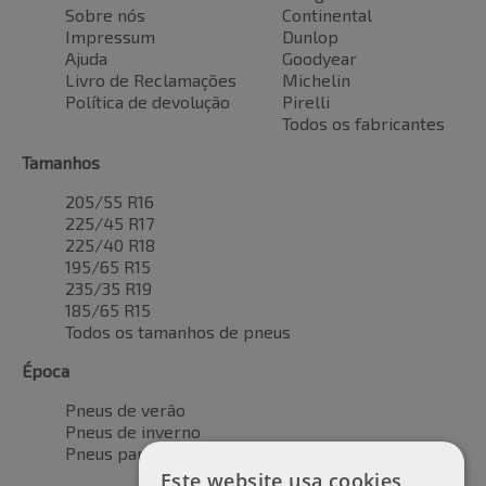
Sobre nós
Continental
Impressum
Dunlop
Ajuda
Goodyear
Livro de Reclamações
Michelin
Política de devolução
Pirelli
Todos os fabricantes
Tamanhos
205/55 R16
225/45 R17
225/40 R18
195/65 R15
235/35 R19
185/65 R15
Todos os tamanhos de pneus
Época
Pneus de verão
Pneus de inverno
Pneus para todas as estações
Este website usa cookies