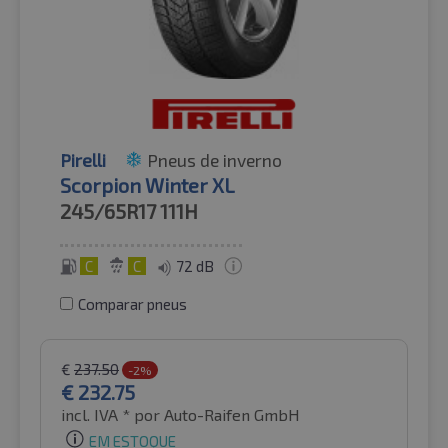
Pirelli
Pneus de inverno
Scorpion Winter XL
245/65R17
111H
C
C
72 dB
Comparar pneus
€
237.50
-2%
€
232.75
incl. IVA *
por Auto-Raifen GmbH
EM ESTOQUE