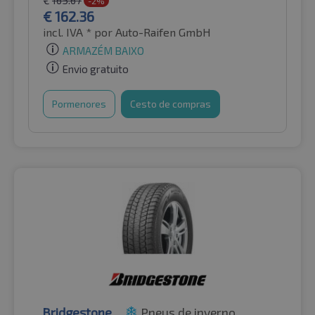
-2%
€
162.36
incl. IVA *
por Auto-Raifen GmbH
ARMAZÉM BAIXO
Envio gratuito
Pormenores
Cesto de compras
Bridgestone
Pneus de inverno