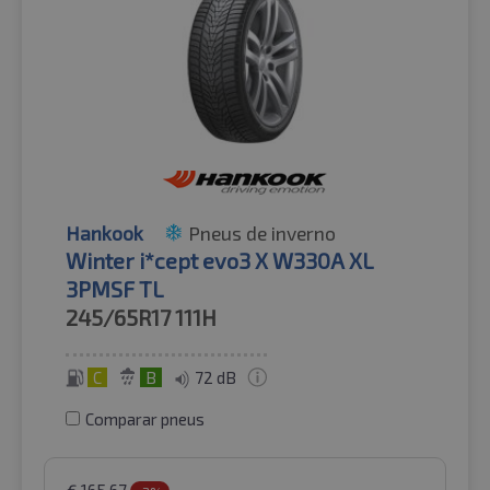
Hankook
Pneus de inverno
Winter i*cept evo3 X W330A XL
3PMSF TL
245/65R17
111H
C
B
72 dB
Comparar pneus
€
165.67