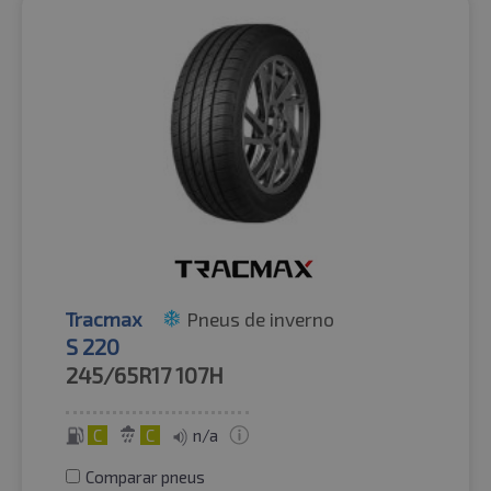
Tracmax
Pneus de inverno
S 220
245/65R17
107H
C
C
n/a
Comparar pneus