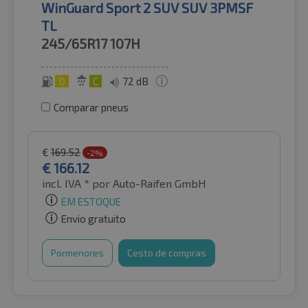
WinGuard Sport 2 SUV SUV 3PMSF
TL
245/65R17
107H
D
C
72 dB
Comparar pneus
€
169.52
-2%
€
166.12
incl. IVA *
por Auto-Raifen GmbH
EM ESTOQUE
Envio gratuito
Pormenores
Cesto de compras