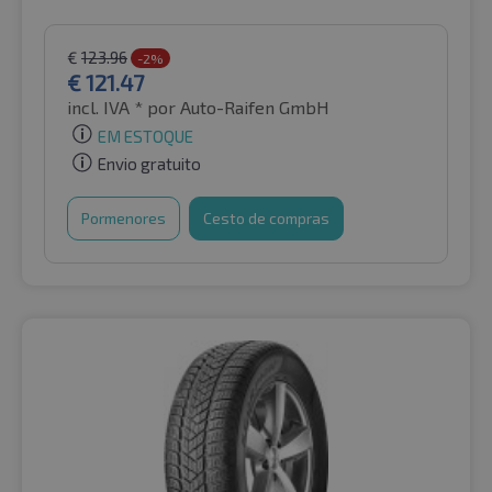
€
123.96
-2%
€
121.47
incl. IVA *
por Auto-Raifen GmbH
EM ESTOQUE
Envio gratuito
Pormenores
Cesto de compras