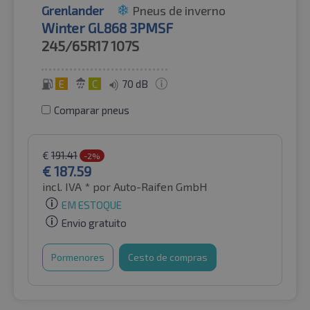
Grenlander
Pneus de inverno
Winter GL868 3PMSF
245/65R17
107S
E
C
70 dB
Comparar pneus
€
191.41
-2%
€
187.59
incl. IVA *
por Auto-Raifen GmbH
EM ESTOQUE
Envio gratuito
Pormenores
Cesto de compras