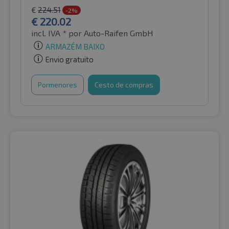
€
224.51
-2%
€
220.02
incl. IVA *
por Auto-Raifen GmbH
ARMAZÉM BAIXO
Envio gratuito
Pormenores
Cesto de compras