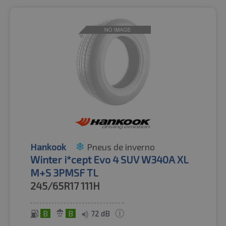
Hankook
Pneus de inverno
Winter i*cept Evo 4 SUV W340A XL
M+S 3PMSF TL
245/65R17
111H
B
B
72 dB