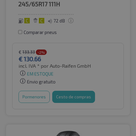
245/65R17
111H
C
C
72 dB
Comparar pneus
€
133.33
-2%
€
130.66
incl. IVA *
por Auto-Raifen GmbH
EM ESTOQUE
Envio gratuito
Pormenores
Cesto de compras