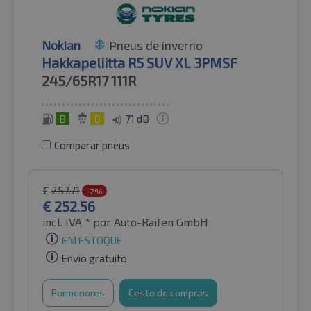
Nokian
Pneus de inverno
Hakkapeliitta R5 SUV XL 3PMSF
245/65R17
111R
B
D
71 dB
Comparar pneus
€
257.71
-2%
€
252.56
incl. IVA *
por Auto-Raifen GmbH
EM ESTOQUE
Envio gratuito
Pormenores
Cesto de compras