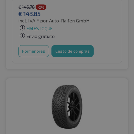
€
146.78
-2%
€
143.85
incl. IVA *
por Auto-Raifen GmbH
EM ESTOQUE
Envio gratuito
Pormenores
Cesto de compras