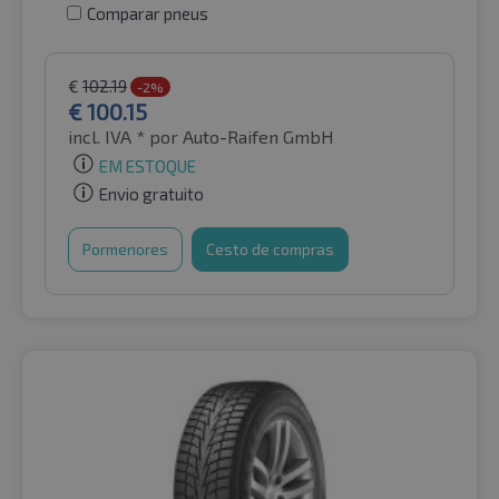
Comparar pneus
€
102.19
-2%
€
100.15
incl. IVA *
por Auto-Raifen GmbH
EM ESTOQUE
Envio gratuito
Pormenores
Cesto de compras