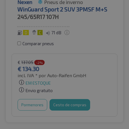
Nexen
Pneus de inverno
WinGuard Sport 2 SUV 3PMSF M+S
245/65R17
107H
D
C
71 dB
Comparar pneus
€
137.05
-2%
€
134.30
incl. IVA *
por Auto-Raifen GmbH
EM ESTOQUE
Envio gratuito
Pormenores
Cesto de compras