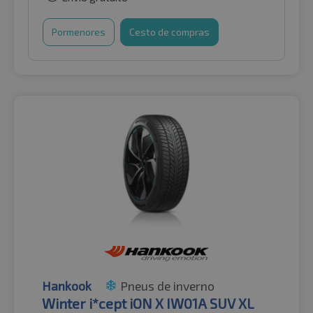
Pormenores
Cesto de compras
Hankook
Pneus de inverno
Winter i*cept iON X IW01A SUV XL