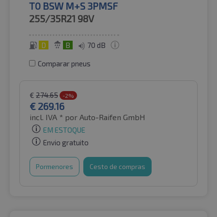
T0 BSW M+S 3PMSF
255/35R21
98V
D
B
70 dB
Comparar pneus
€
274.65
-2%
€
269.16
incl. IVA *
por Auto-Raifen GmbH
EM ESTOQUE
Envio gratuito
Pormenores
Cesto de compras