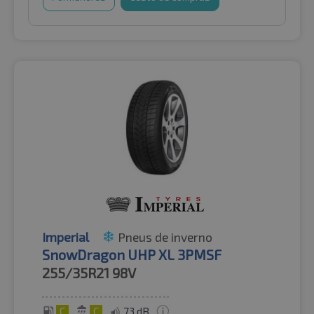
Imperial
Pneus de inverno
SnowDragon UHP XL 3PMSF
255/35R21
98V
C
C
73 dB