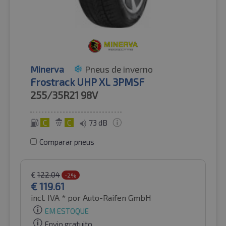
Minerva
Pneus de inverno
Frostrack UHP XL 3PMSF
255/35R21
98V
C
C
73 dB
Comparar pneus
€
122.04
-2%
€
119.61
incl. IVA *
por Auto-Raifen GmbH
EM ESTOQUE
Envio gratuito