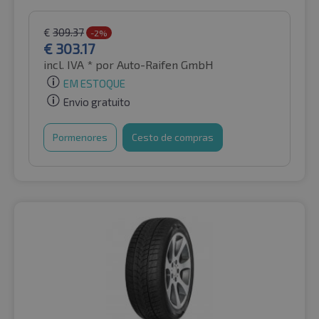
€
309.37
-2%
€
303.17
incl. IVA *
por Auto-Raifen GmbH
EM ESTOQUE
Envio gratuito
Pormenores
Cesto de compras