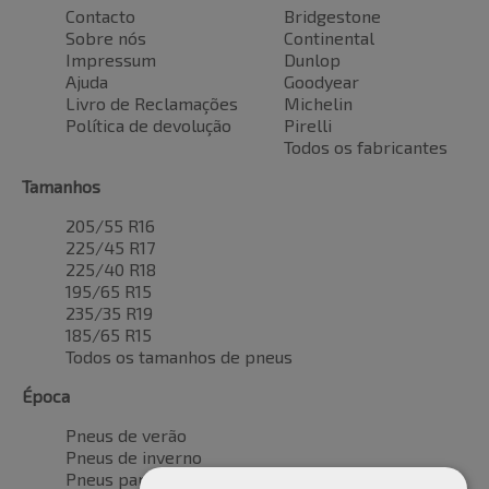
Contacto
Bridgestone
Sobre nós
Continental
Impressum
Dunlop
Ajuda
Goodyear
Livro de Reclamações
Michelin
Política de devolução
Pirelli
Todos os fabricantes
Tamanhos
205/55 R16
225/45 R17
225/40 R18
195/65 R15
235/35 R19
185/65 R15
Todos os tamanhos de pneus
Época
Pneus de verão
Pneus de inverno
Pneus para todas as estações