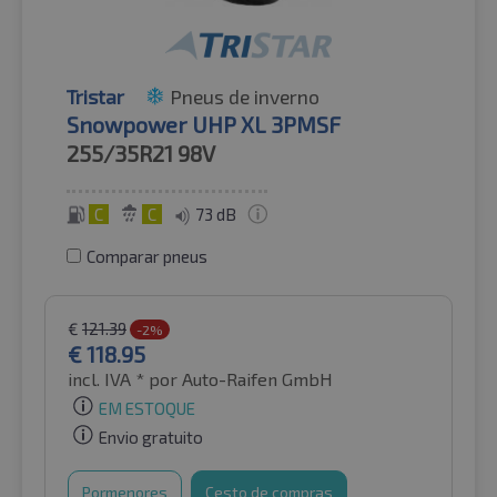
Tristar
Pneus de inverno
Snowpower UHP XL 3PMSF
255/35R21
98V
C
C
73 dB
Comparar pneus
€
121.39
-2%
€
118.95
incl. IVA *
por Auto-Raifen GmbH
EM ESTOQUE
Envio gratuito
Pormenores
Cesto de compras