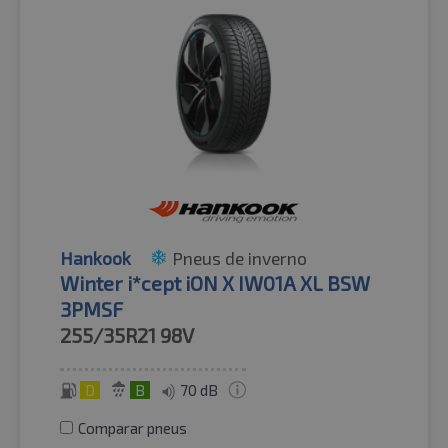
Hankook
Pneus de inverno
Winter i*cept iON X IW01A XL BSW
3PMSF
255/35R21
98V
D
B
70 dB
Comparar pneus