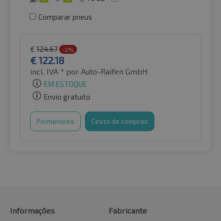
Comparar pneus
€
124.67
-2%
€
122.18
incl. IVA *
por Auto-Raifen GmbH
EM ESTOQUE
Envio gratuito
Pormenores
Cesto de compras
Informações
Fabricante