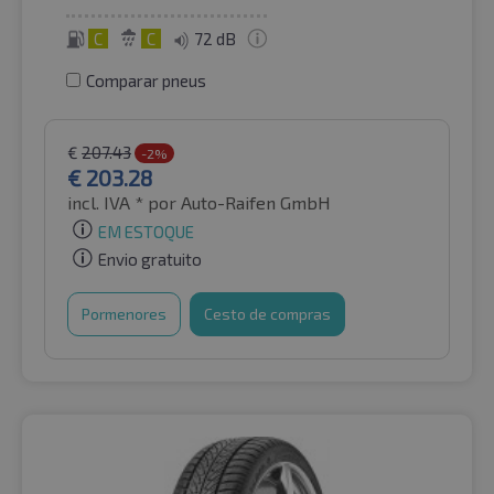
C
C
72 dB
Comparar pneus
€
207.43
-2%
€
203.28
incl. IVA *
por Auto-Raifen GmbH
EM ESTOQUE
Envio gratuito
Pormenores
Cesto de compras