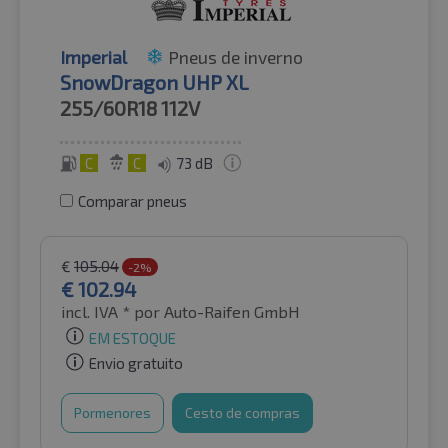
Imperial
Pneus de inverno
SnowDragon UHP XL
255/60R18
112V
C
C
73 dB
Comparar pneus
€
105.04
-2%
€
102.94
incl. IVA *
por Auto-Raifen GmbH
EM ESTOQUE
Envio gratuito
Pormenores
Cesto de compras