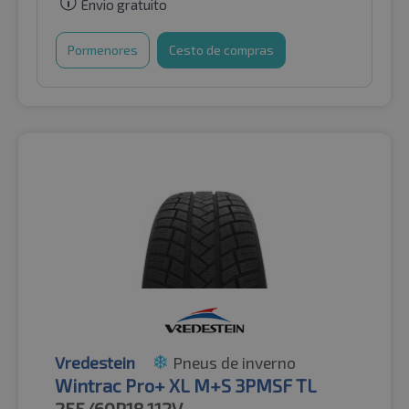
Envio gratuito
Pormenores
Cesto de compras
Vredestein
Pneus de inverno
Wintrac Pro+ XL M+S 3PMSF TL
255/60R18
112V