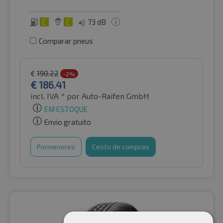
C
C
73 dB
Comparar pneus
€
190.22
-2%
€
186.41
incl. IVA *
por Auto-Raifen GmbH
EM ESTOQUE
Envio gratuito
Pormenores
Cesto de compras