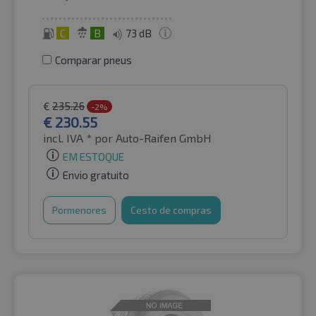
C
B
73 dB
Comparar pneus
€
235.26
-2%
€
230.55
incl. IVA *
por Auto-Raifen GmbH
EM ESTOQUE
Envio gratuito
Pormenores
Cesto de compras