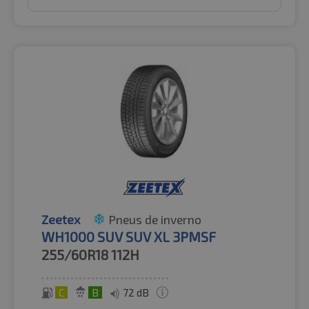
Zeetex
Pneus de inverno
WH1000 SUV SUV XL 3PMSF
255/60R18
112H
C
B
72 dB