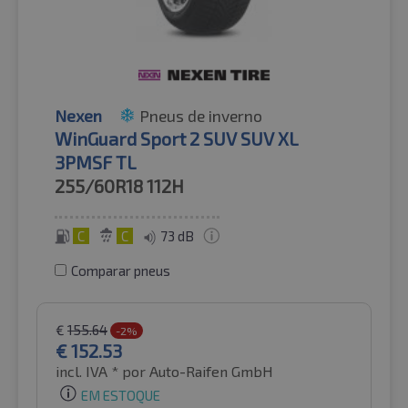
Nexen
Pneus de inverno
WinGuard Sport 2 SUV SUV XL
3PMSF TL
255/60R18
112H
C
C
73 dB
Comparar pneus
€
155.64
-2%
€
152.53
incl. IVA *
por Auto-Raifen GmbH
EM ESTOQUE