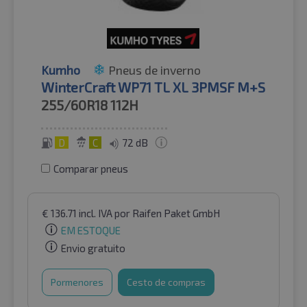
Kumho
Pneus de inverno
WinterCraft WP71 TL XL 3PMSF M+S
255/60R18
112H
D
C
72 dB
Comparar pneus
€
136.71
incl. IVA
por Raifen Paket GmbH
EM ESTOQUE
Envio gratuito
Pormenores
Cesto de compras