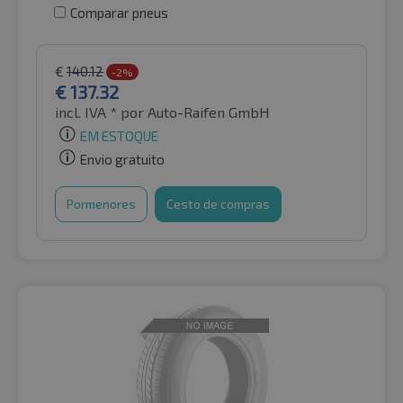
Comparar pneus
€
140.12
-2%
€
137.32
incl. IVA *
por Auto-Raifen GmbH
EM ESTOQUE
Envio gratuito
Pormenores
Cesto de compras