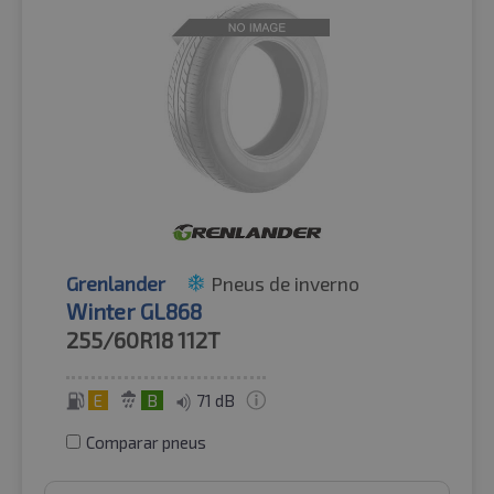
Grenlander
Pneus de inverno
Winter GL868
255/60R18
112T
E
B
71 dB
Comparar pneus