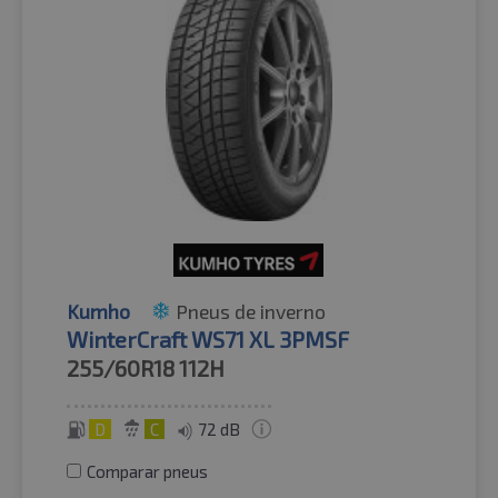
Kumho
Pneus de inverno
WinterCraft WS71 XL 3PMSF
255/60R18
112H
D
C
72 dB
Comparar pneus