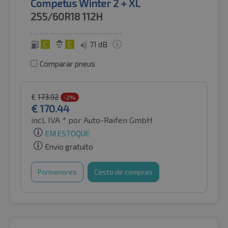
Competus Winter 2 + XL
255/60R18
112H
C
C
71 dB
Comparar pneus
€
173.92
-2%
€
170.44
incl. IVA *
por Auto-Raifen GmbH
EM ESTOQUE
Envio gratuito
Pormenores
Cesto de compras