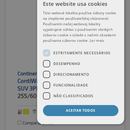
Este website usa cookies
Táto webová lokalita používa súbory cookie
na zlepšenie používateľskej skúsenosti.
Používaním našej webovej lokality
vyjadrujete súhlas s používaním všetkých
súborov cookie v súlade s našimi zásadami
používania súborov cookie.
Ler mais
ESTRITAMENTE NECESSÁRIOS
DESEMPENHO
Continental
Pneus de inverno
DIRECIONAMENTO
ContiWinterContact™ TS 830 P AO
FUNCIONALIDADE
SUV 3PMSF
255/60R18
108H
NÃO CLASSIFICADOS
ACEITAR TODOS
D
C
73 dB
Comparar pneus