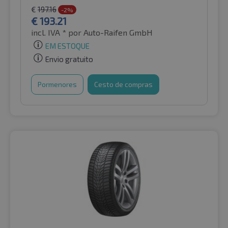
€
197.16
-2%
€
193.21
incl. IVA *
por Auto-Raifen GmbH
EM ESTOQUE
Envio gratuito
Pormenores
Cesto de compras