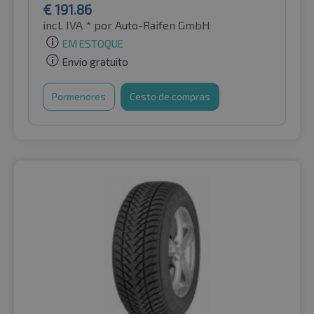
€
191.86
incl. IVA *
por Auto-Raifen GmbH
EM ESTOQUE
Envio gratuito
Pormenores
Cesto de compras