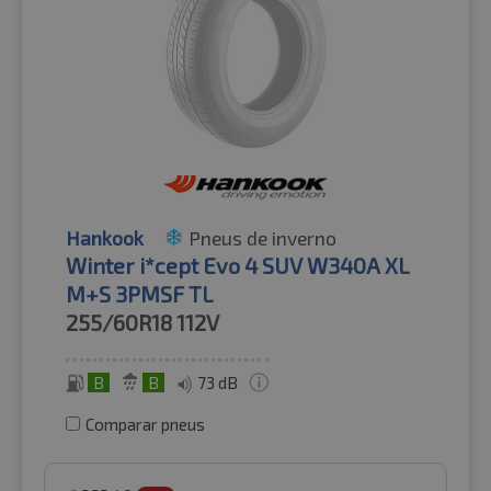
Hankook
Pneus de inverno
Winter i*cept Evo 4 SUV W340A XL
M+S 3PMSF TL
255/60R18
112V
B
B
73 dB
Comparar pneus