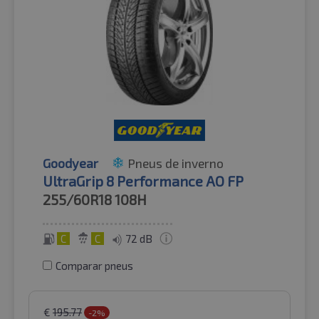
Goodyear
Pneus de inverno
UltraGrip 8 Performance AO FP
255/60R18
108H
C
C
72 dB
Comparar pneus
€
195.77
-2%