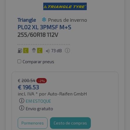
Triangle
Pneus de inverno
PL02 XL 3PMSF M+S
255/60R18
112V
C
C
73 dB
Comparar pneus
€
200.54
-2%
€
196.53
incl. IVA *
por Auto-Raifen GmbH
EM ESTOQUE
Envio gratuito
Pormenores
Cesto de compras