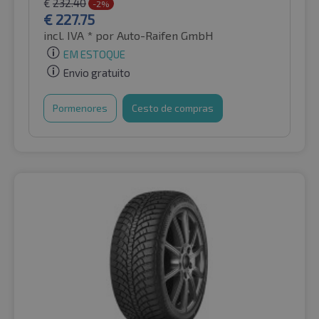
€
232.40
-2%
€
227.75
incl. IVA *
por Auto-Raifen GmbH
EM ESTOQUE
Envio gratuito
Pormenores
Cesto de compras