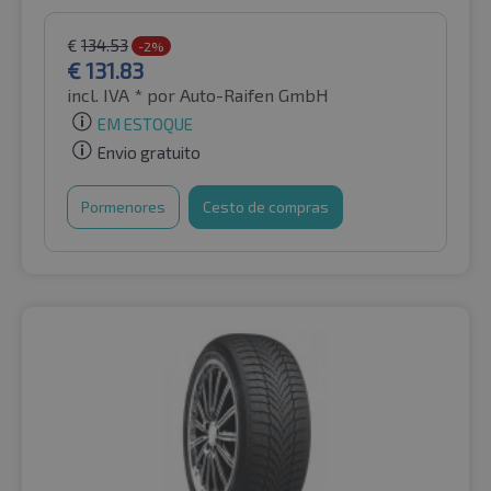
€
134.53
-2%
€
131.83
incl. IVA *
por Auto-Raifen GmbH
EM ESTOQUE
Envio gratuito
Pormenores
Cesto de compras