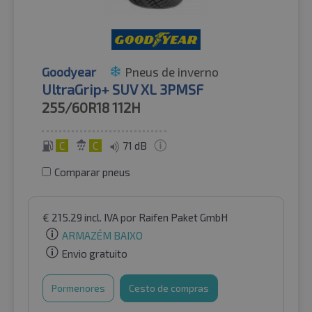
Goodyear
Pneus de inverno
UltraGrip+ SUV XL 3PMSF
255/60R18
112H
C
C
71 dB
Comparar pneus
€
215.29
incl. IVA
por Raifen Paket GmbH
ARMAZÉM BAIXO
Envio gratuito
Pormenores
Cesto de compras