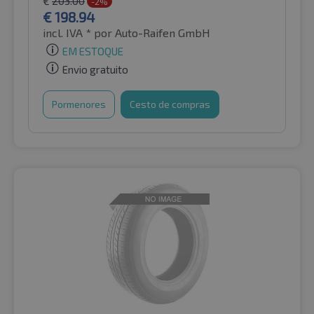
€
203.00
-2%
€
198.94
incl. IVA *
por Auto-Raifen GmbH
EM ESTOQUE
Envio gratuito
Pormenores
Cesto de compras