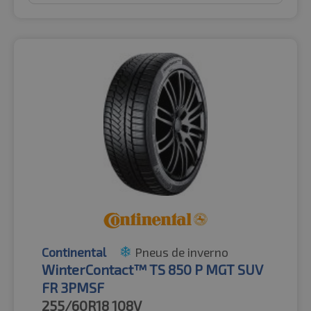
Continental
Pneus de inverno
WinterContact™ TS 850 P MGT SUV
FR 3PMSF
255/60R18
108V