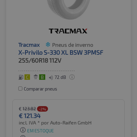
Tracmax
Pneus de inverno
X-Privilo S-330 XL BSW 3PMSF
255/60R18
112V
C
B
72 dB
Comparar pneus
€
123.82
-2%
€
121.34
incl. IVA *
por Auto-Raifen GmbH
EM ESTOQUE