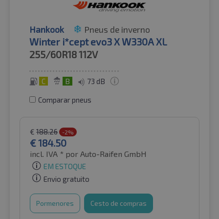
Hankook
Pneus de inverno
Winter i*cept evo3 X W330A XL
255/60R18
112V
C
B
73 dB
Comparar pneus
€
188.26
-2%
€
184.50
incl. IVA *
por Auto-Raifen GmbH
EM ESTOQUE
Envio gratuito
Pormenores
Cesto de compras