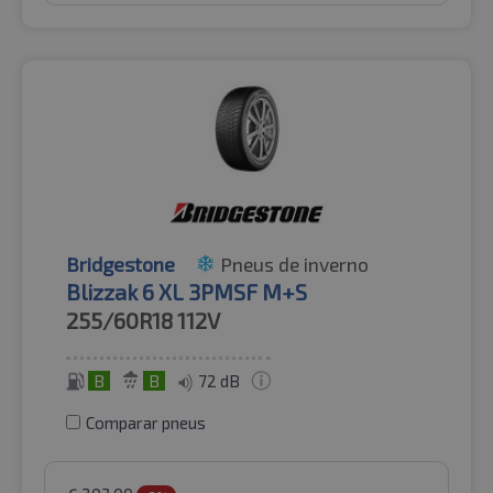
Bridgestone
Pneus de inverno
Blizzak 6 XL 3PMSF M+S
255/60R18
112V
B
B
72 dB
Comparar pneus