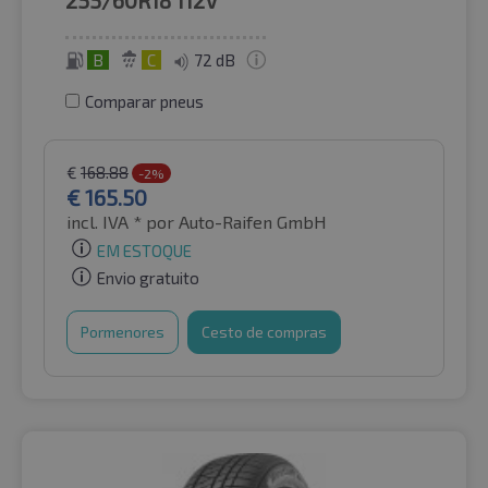
B
C
72 dB
Comparar pneus
€
168.88
-2%
€
165.50
incl. IVA *
por Auto-Raifen GmbH
EM ESTOQUE
Envio gratuito
Pormenores
Cesto de compras