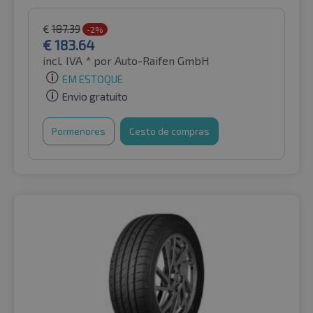
€
187.39
-2%
€
183.64
incl. IVA *
por Auto-Raifen GmbH
EM ESTOQUE
Envio gratuito
Pormenores
Cesto de compras