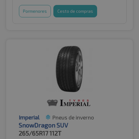
Pormenores
Cesto de compras
Imperial
Pneus de inverno
SnowDragon SUV
265/65R17
112T