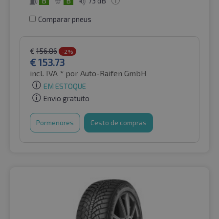
B
B
73 dB
Comparar pneus
€
156.86
-2%
€
153.73
incl. IVA *
por Auto-Raifen GmbH
EM ESTOQUE
Envio gratuito
Pormenores
Cesto de compras