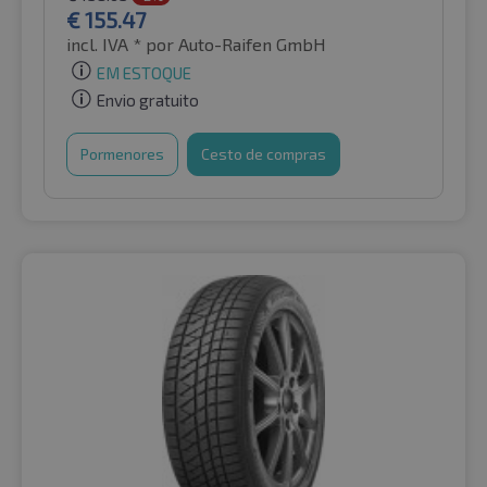
€
155.47
incl. IVA *
por Auto-Raifen GmbH
EM ESTOQUE
Envio gratuito
Pormenores
Cesto de compras