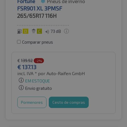
Fortune
Pneus de inverno
FSR901 XL 3PMSF
265/65R17
116H
D
C
73 dB
Comparar pneus
€
139.92
-2%
€
137.13
incl. IVA *
por Auto-Raifen GmbH
EM ESTOQUE
Envio gratuito
Pormenores
Cesto de compras