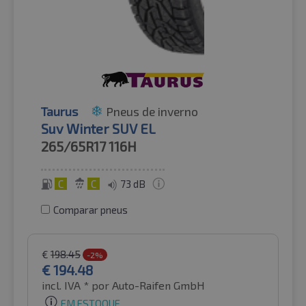
Taurus
Pneus de inverno
Suv Winter SUV EL
265/65R17
116H
C
C
73 dB
Comparar pneus
€
198.45
-2%
€
194.48
incl. IVA *
por Auto-Raifen GmbH
EM ESTOQUE