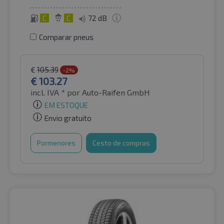
C
C
72 dB
Comparar pneus
€
105.39
-2%
€
103.27
incl. IVA *
por Auto-Raifen GmbH
EM ESTOQUE
Envio gratuito
Pormenores
Cesto de compras