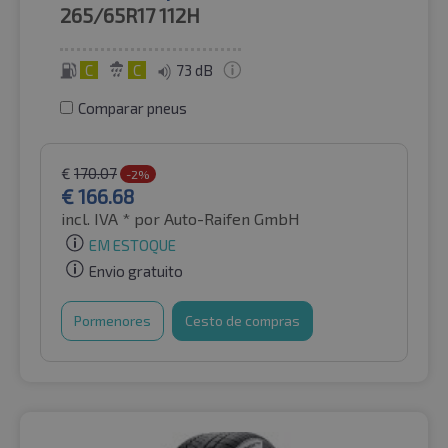
265/65R17
112H
C
C
73 dB
Comparar pneus
€
170.07
-2%
€
166.68
incl. IVA *
por Auto-Raifen GmbH
EM ESTOQUE
Envio gratuito
Pormenores
Cesto de compras