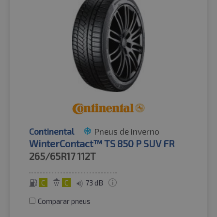
Continental
Pneus de inverno
WinterContact™ TS 850 P SUV FR
265/65R17
112T
C
C
73 dB
Comparar pneus