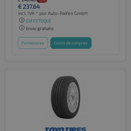
-2%
€
237.64
incl. IVA *
por Auto-Raifen GmbH
EM ESTOQUE
Envio gratuito
Pormenores
Cesto de compras