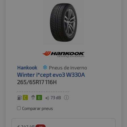
Hankook
Pneus de inverno
Winter i*cept evo3 W330A
265/65R17
116H
C
B
73 dB
Comparar pneus
€
242.48