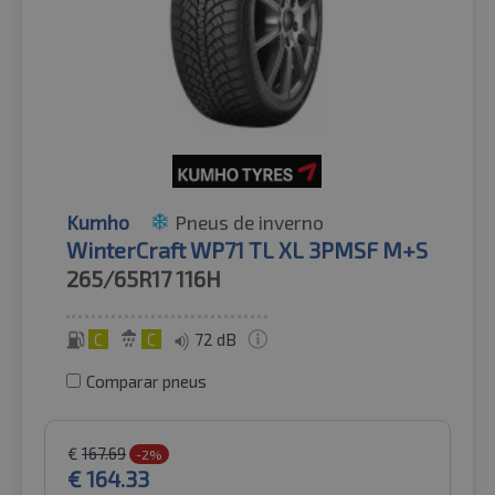
Kumho
Pneus de inverno
WinterCraft WP71 TL XL 3PMSF M+S
265/65R17
116H
C
C
72 dB
Comparar pneus
€
167.69
-2%
€
164.33