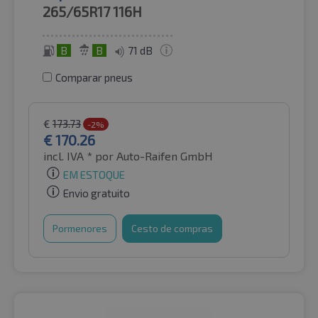
265/65R17
116H
B
B
71 dB
Comparar pneus
€
173.73
-2%
€
170.26
incl. IVA *
por Auto-Raifen GmbH
EM ESTOQUE
Envio gratuito
Pormenores
Cesto de compras