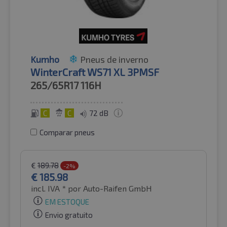
Kumho
Pneus de inverno
WinterCraft WS71 XL 3PMSF
265/65R17
116H
C
C
72 dB
Comparar pneus
€
189.78
-2%
€
185.98
incl. IVA *
por Auto-Raifen GmbH
EM ESTOQUE
Envio gratuito