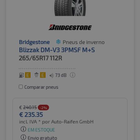
Bridgestone
Pneus de inverno
Blizzak DM-V3 3PMSF M+S
265/65R17
112R
E
E
73 dB
Comparar pneus
€
240.15
-2%
€
235.35
incl. IVA *
por Auto-Raifen GmbH
EM ESTOQUE
Envio gratuito