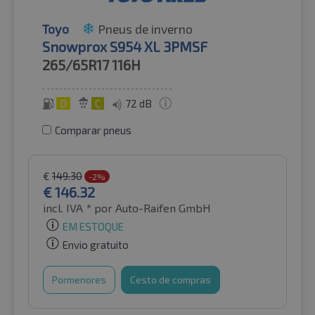
Toyo
Pneus de inverno
Snowprox S954 XL 3PMSF
265/65R17
116H
D
C
72 dB
Comparar pneus
€
149.30
-2%
€
146.32
incl. IVA *
por Auto-Raifen GmbH
EM ESTOQUE
Envio gratuito
Pormenores
Cesto de compras