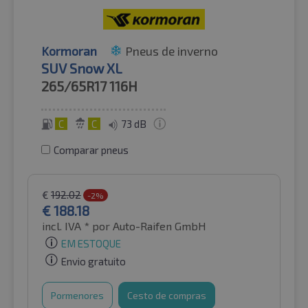
Kormoran
Pneus de inverno
SUV Snow XL
265/65R17
116H
C
C
73 dB
Comparar pneus
€
192.02
-2%
€
188.18
incl. IVA *
por Auto-Raifen GmbH
EM ESTOQUE
Envio gratuito
Pormenores
Cesto de compras