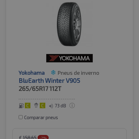
Yokohama
Pneus de inverno
BluEarth Winter V905
265/65R17
112T
C
C
73 dB
Comparar pneus
€
158.65
-2%