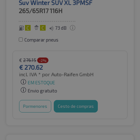
Suv Winter SUV XL 3PMSF
265/65R17
116H
C
C
73 dB
Comparar pneus
€
276.15
-2%
€
270.62
incl. IVA *
por Auto-Raifen GmbH
EM ESTOQUE
Envio gratuito
Pormenores
Cesto de compras