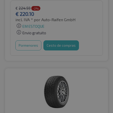
€
224.59
-2%
€
220.10
incl. IVA *
por Auto-Raifen GmbH
EM ESTOQUE
Envio gratuito
Pormenores
Cesto de compras