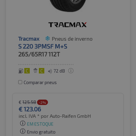
Tracmax
Pneus de inverno
S 220 3PMSF M+S
265/65R17
112T
C
C
72 dB
Comparar pneus
€
125.58
-2%
€
123.06
incl. IVA *
por Auto-Raifen GmbH
EM ESTOQUE
Envio gratuito