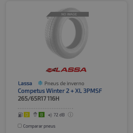
Lassa
Pneus de inverno
Competus Winter 2 + XL 3PMSF
265/65R17
116H
D
B
72 dB
Comparar pneus