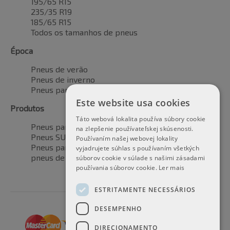
195/65 R15
235/35 R19
185/65 R15
Todos os tamanhos de pneus
Época
Pneus de verão
Pneus de inverno
Pneus para todas as estações
Este website usa cookies
Produtos
Táto webová lokalita používa súbory cookie
Pneus para automóveis
na zlepšenie používateľskej skúsenosti.
Pneus SUV / 4x4
Používaním našej webovej lokality
Pneus para veículos de transporte
vyjadrujete súhlas s používaním všetkých
pneus de motocicleta
súborov cookie v súlade s našimi zásadami
používania súborov cookie.
Ler mais
ESTRITAMENTE NECESSÁRIOS
DESEMPENHO
DIRECIONAMENTO