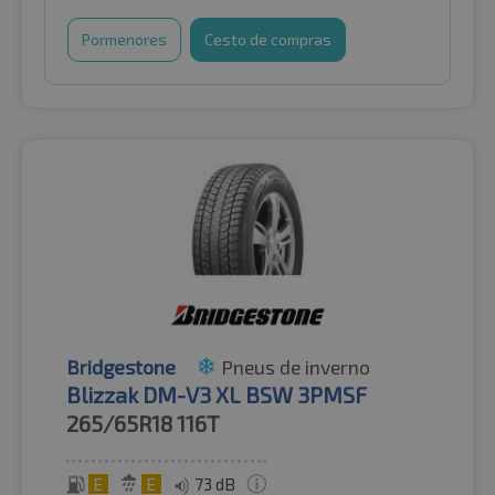
Pormenores
Cesto de compras
Bridgestone
Pneus de inverno
Blizzak DM-V3 XL BSW 3PMSF
265/65R18
116T
E
E
73 dB