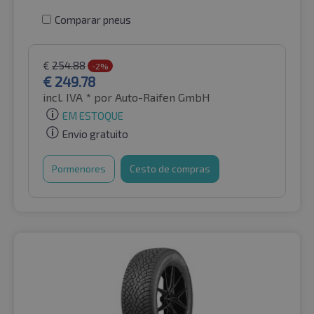
Comparar pneus
€
254.88
-2%
€
249.78
incl. IVA *
por Auto-Raifen GmbH
EM ESTOQUE
Envio gratuito
Pormenores
Cesto de compras