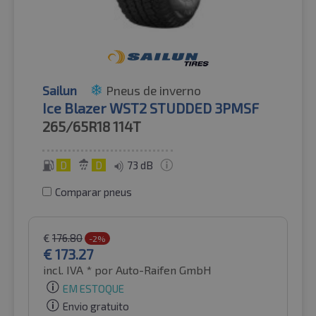
Sailun
Pneus de inverno
Ice Blazer WST2 STUDDED 3PMSF
265/65R18
114T
D
D
73 dB
Comparar pneus
€
176.80
-2%
€
173.27
incl. IVA *
por Auto-Raifen GmbH
EM ESTOQUE
Envio gratuito