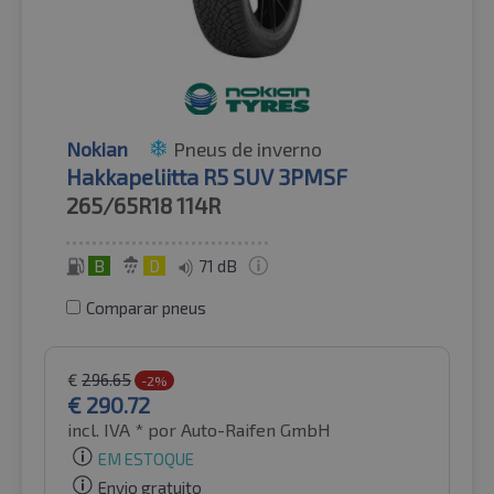
Nokian
Pneus de inverno
Hakkapeliitta R5 SUV 3PMSF
265/65R18
114R
B
D
71 dB
Comparar pneus
€
296.65
-2%
€
290.72
incl. IVA *
por Auto-Raifen GmbH
EM ESTOQUE
Envio gratuito