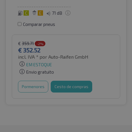
C
E
71 dB
Comparar pneus
€
359.71
-2%
€
352.52
incl. IVA *
por Auto-Raifen GmbH
EM ESTOQUE
Envio gratuito
Pormenores
Cesto de compras