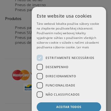
Pneus de inverno
Pneus para todas as estações
Este website usa cookies
Produtos
Táto webová lokalita používa súbory cookie
Pneus para automóveis
na zlepšenie používateľskej skúsenosti.
Pneus SUV / 4x4
Používaním našej webovej lokality
Pneus para veículos de transporte
vyjadrujete súhlas s používaním všetkých
pneus de motocicleta
súborov cookie v súlade s našimi zásadami
používania súborov cookie.
Ler mais
ESTRITAMENTE NECESSÁRIOS
DESEMPENHO
DIRECIONAMENTO
FUNCIONALIDADE
NÃO CLASSIFICADOS
ACEITAR TODOS