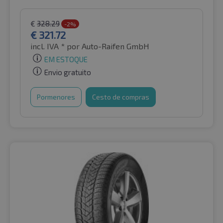
€
328.29
-2%
€
321.72
incl. IVA *
por Auto-Raifen GmbH
EM ESTOQUE
Envio gratuito
Pormenores
Cesto de compras