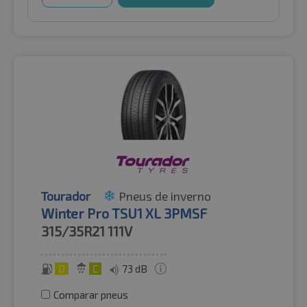
Tourador
Pneus de inverno
Winter Pro TSU1 XL 3PMSF
315/35R21
111V
D
C
73 dB
Comparar pneus