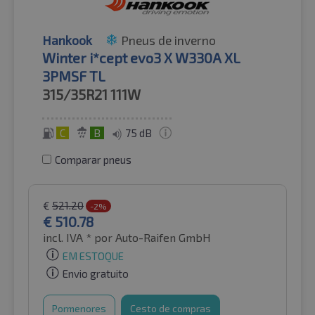
Hankook
Pneus de inverno
Winter i*cept evo3 X W330A XL
3PMSF TL
315/35R21
111W
C
B
75 dB
Comparar pneus
€
521.20
-2%
€
510.78
incl. IVA *
por Auto-Raifen GmbH
EM ESTOQUE
Envio gratuito
Pormenores
Cesto de compras