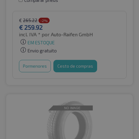
Comparar pneus
€
265.22
-2%
€
259.92
incl. IVA *
por Auto-Raifen GmbH
EM ESTOQUE
Envio gratuito
Pormenores
Cesto de compras