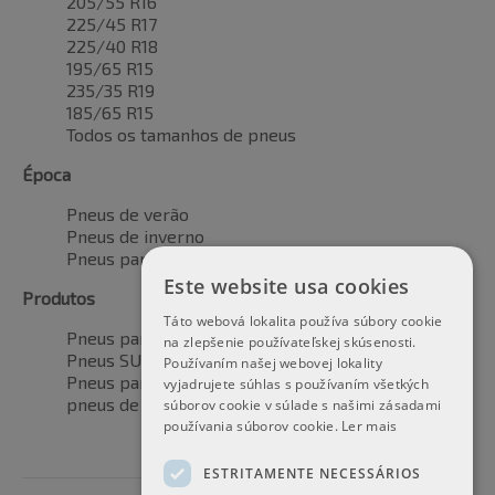
205/55 R16
225/45 R17
225/40 R18
195/65 R15
235/35 R19
185/65 R15
Todos os tamanhos de pneus
Época
Pneus de verão
Pneus de inverno
Pneus para todas as estações
Este website usa cookies
Produtos
Táto webová lokalita používa súbory cookie
Pneus para automóveis
na zlepšenie používateľskej skúsenosti.
Pneus SUV / 4x4
Používaním našej webovej lokality
Pneus para veículos de transporte
vyjadrujete súhlas s používaním všetkých
pneus de motocicleta
súborov cookie v súlade s našimi zásadami
používania súborov cookie.
Ler mais
ESTRITAMENTE NECESSÁRIOS