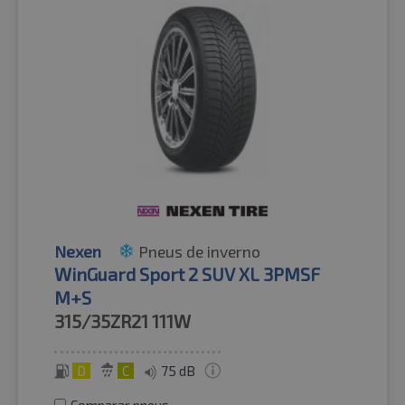
Nexen
Pneus de inverno
WinGuard Sport 2 SUV XL 3PMSF
M+S
315/35ZR21
111W
D
C
75 dB