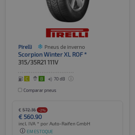
Pirelli
Pneus de inverno
Scorpion Winter XL ROF *
315/35R21
111V
C
B
70 dB
Comparar pneus
€
572.36
-2%
€
560.90
incl. IVA *
por Auto-Raifen GmbH
EM ESTOQUE