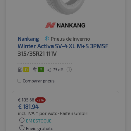
Nankang
Pneus de inverno
Winter Activa SV-4 XL M+S 3PMSF
315/35R21
111V
D
B
73 dB
Comparar pneus
€
185.66
-2%
€
181.94
incl. IVA *
por Auto-Raifen GmbH
EM ESTOQUE
Envio gratuito