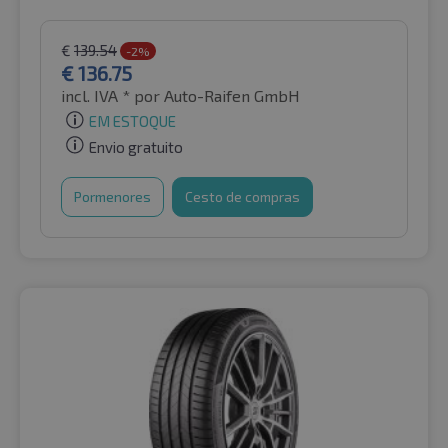
€
139.54
-2%
€
136.75
incl. IVA *
por Auto-Raifen GmbH
EM ESTOQUE
Envio gratuito
Pormenores
Cesto de compras