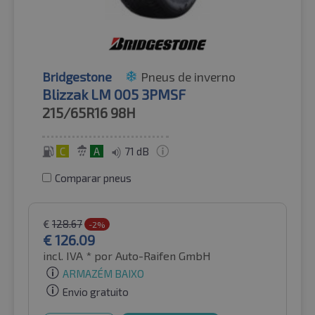
Bridgestone
Pneus de inverno
Blizzak LM 005 3PMSF
215/65R16
98H
C
A
71 dB
Comparar pneus
€
128.67
-2%
€
126.09
incl. IVA *
por Auto-Raifen GmbH
ARMAZÉM BAIXO
Envio gratuito