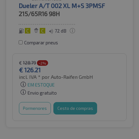
Dueler A/T 002 XL M+S 3PMSF
215/65R16
98H
C
C
72 dB
Comparar pneus
€
128.79
-2%
€
126.21
incl. IVA *
por Auto-Raifen GmbH
EM ESTOQUE
Envio gratuito
Pormenores
Cesto de compras