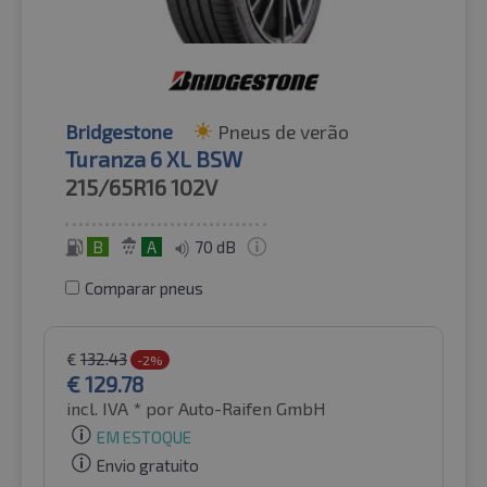
Bridgestone
Pneus de verão
Turanza 6 XL BSW
215/65R16
102V
B
A
70 dB
Comparar pneus
€
132.43
-2%
€
129.78
incl. IVA *
por Auto-Raifen GmbH
EM ESTOQUE
Envio gratuito