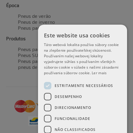
Época
Pneus de verão
Pneus de inverno
Pneus para todas as estações
Este website usa cookies
Produtos
Táto webová lokalita používa súbory cookie
Pneus para automóveis
na zlepšenie používateľskej skúsenosti.
Pneus SUV / 4x4
Používaním našej webovej lokality
Pneus para veículos de transporte
vyjadrujete súhlas s používaním všetkých
pneus de motocicleta
súborov cookie v súlade s našimi zásadami
používania súborov cookie.
Ler mais
ESTRITAMENTE NECESSÁRIOS
DESEMPENHO
DIRECIONAMENTO
FUNCIONALIDADE
NÃO CLASSIFICADOS