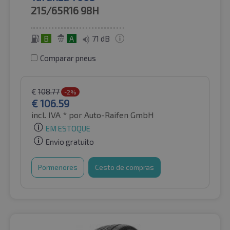
215/65R16
98H
B
A
71 dB
Comparar pneus
€
108.77
-2%
€
106.59
incl. IVA *
por Auto-Raifen GmbH
EM ESTOQUE
Envio gratuito
Pormenores
Cesto de compras