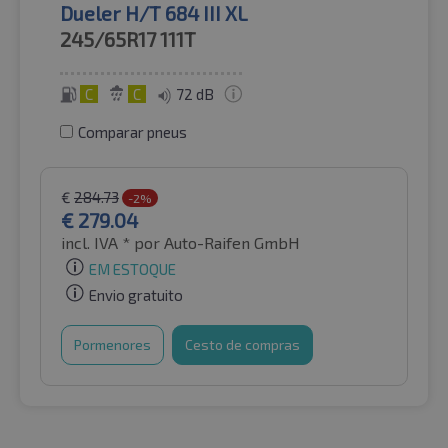
Dueler H/T 684 III XL
245/65R17
111T
C
C
72 dB
Comparar pneus
€
284.73
-2%
€
279.04
incl. IVA *
por Auto-Raifen GmbH
EM ESTOQUE
Envio gratuito
Pormenores
Cesto de compras