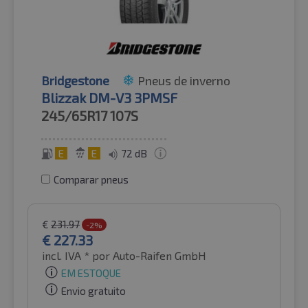
Bridgestone
Pneus de inverno
Blizzak DM-V3 3PMSF
245/65R17
107S
E
E
72 dB
Comparar pneus
€
231.97
-2%
€
227.33
incl. IVA *
por Auto-Raifen GmbH
EM ESTOQUE
Envio gratuito