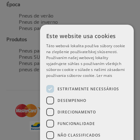
Época
Pneus de verão
Pneus de inverno
Pneus para todas as estações
Este website usa cookies
Produtos
Táto webová lokalita používa súbory cookie
Pneus para automóveis
na zlepšenie používateľskej skúsenosti.
Pneus SUV / 4x4
Používaním našej webovej lokality
Pneus para veículos de transporte
vyjadrujete súhlas s používaním všetkých
pneus de motocicleta
súborov cookie v súlade s našimi zásadami
používania súborov cookie.
Ler mais
ESTRITAMENTE NECESSÁRIOS
DESEMPENHO
DIRECIONAMENTO
FUNCIONALIDADE
NÃO CLASSIFICADOS