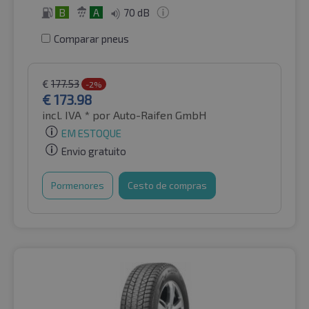
B
A
70 dB
Comparar pneus
€
177.53
-2%
€
173.98
incl. IVA *
por Auto-Raifen GmbH
EM ESTOQUE
Envio gratuito
Pormenores
Cesto de compras