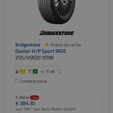
Bridgestone
Pneus de verão
Dueler H/P Sport MOE
255/45R20
101W
D
A
70 dB
Comparar pneus
€
392.14
-2%
€
384.30
incl. IVA *
por Auto-Raifen GmbH