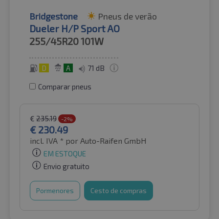
Bridgestone
Pneus de verão
Dueler H/P Sport AO
255/45R20
101W
D
A
71 dB
Comparar pneus
€
235.19
-2%
€
230.49
incl. IVA *
por Auto-Raifen GmbH
EM ESTOQUE
Envio gratuito
Pormenores
Cesto de compras