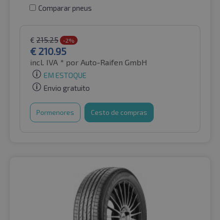
Comparar pneus
€
215.25
-2%
€
210.95
incl. IVA *
por Auto-Raifen GmbH
EM ESTOQUE
Envio gratuito
Pormenores
Cesto de compras