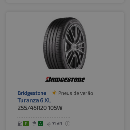
Bridgestone
Pneus de verão
Turanza 6 XL
255/45R20
105W
B
A
71 dB