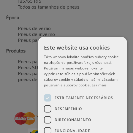
185/65 R15
Todos os tamanhos de pneus
Época
Pneus de verão
Pneus de inverno
Pneus para todas as estações
Este website usa cookies
Produtos
Táto webová lokalita používa súbory cookie
Pneus para automóveis
na zlepšenie používateľskej skúsenosti.
Pneus SUV / 4x4
Používaním našej webovej lokality
Pneus para veículos de transporte
vyjadrujete súhlas s používaním všetkých
pneus de motocicleta
súborov cookie v súlade s našimi zásadami
používania súborov cookie.
Ler mais
ESTRITAMENTE NECESSÁRIOS
DESEMPENHO
DIRECIONAMENTO
FUNCIONALIDADE