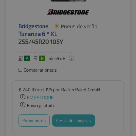
Bridgestone
Pneus de verão
Turanza 6 * XL
255/45R20
105Y
A
B
69 dB
Comparar pneus
€
240.37
incl. IVA
por Raifen Paket GmbH
EM ESTOQUE
Envio gratuito
Pormenores
Cesto de compras