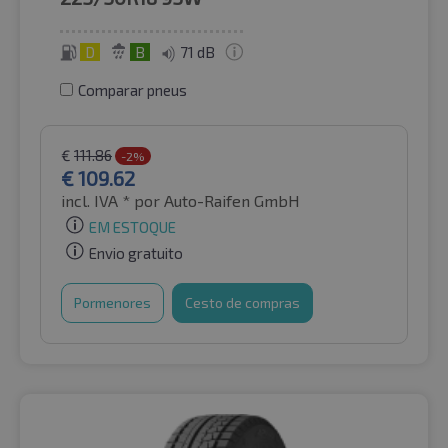
D
B
71 dB
Comparar pneus
€
111.86
-2%
€
109.62
incl. IVA *
por Auto-Raifen GmbH
EM ESTOQUE
Envio gratuito
Pormenores
Cesto de compras