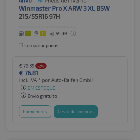
Arivo
Pneus de inverno
Winmaster Pro X ARW 3 XL BSW
215/55R16
97H
C
D
69 dB
Comparar pneus
€
78.39
-2%
€
76.81
incl. IVA *
por Auto-Raifen GmbH
EM ESTOQUE
Envio gratuito
Pormenores
Cesto de compras