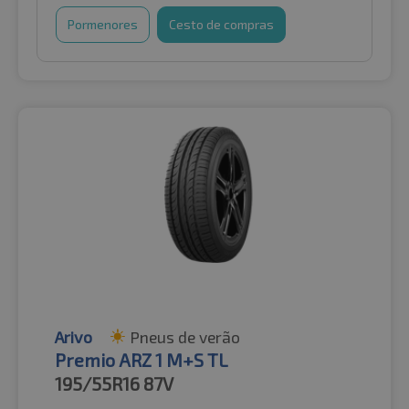
Pormenores
Cesto de compras
Arivo
Pneus de verão
Premio ARZ 1 M+S TL
195/55R16
87V