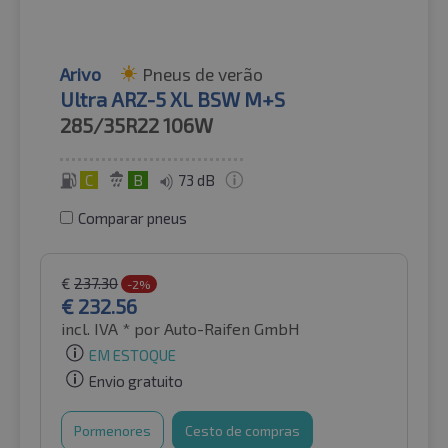
Arivo
Pneus de verão
Ultra ARZ-5 XL BSW M+S
285/35R22
106W
C
B
73 dB
Comparar pneus
€
237.30
-2%
€
232.56
incl. IVA *
por Auto-Raifen GmbH
EM ESTOQUE
Envio gratuito
Pormenores
Cesto de compras