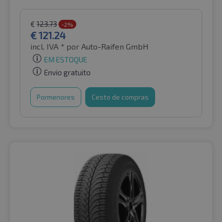
€
123.73
-2%
€
121.24
incl. IVA *
por Auto-Raifen GmbH
EM ESTOQUE
Envio gratuito
Pormenores
Cesto de compras