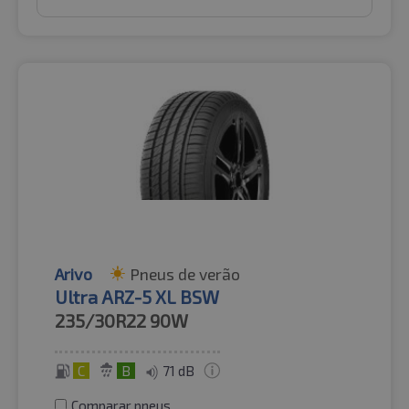
Arivo
Pneus de verão
Ultra ARZ-5 XL BSW
235/30R22
90W
C
B
71 dB
Comparar pneus