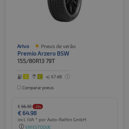
Arivo
Pneus de verão
Premio Arzero BSW
155/80R13
79T
D
C
67 dB
Comparar pneus
€
66.30
-2%
€
64.98
incl. IVA *
por Auto-Raifen GmbH
EM ESTOQUE