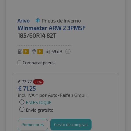
Arivo
Pneus de inverno
Winmaster ARW 2 3PMSF
185/60R14
82T
E
E
69 dB
Comparar pneus
€
72.72
-2%
€
71.25
incl. IVA *
por Auto-Raifen GmbH
EM ESTOQUE
Envio gratuito
Pormenores
Cesto de compras