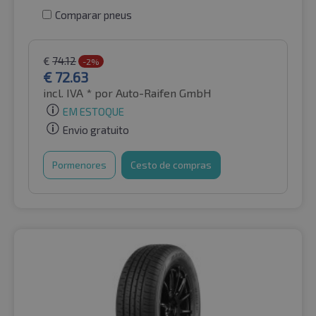
Comparar pneus
€
74.12
-2%
€
72.63
incl. IVA *
por Auto-Raifen GmbH
EM ESTOQUE
Envio gratuito
Pormenores
Cesto de compras