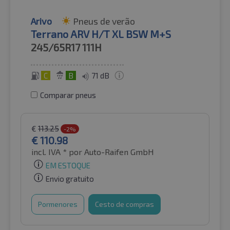
Arivo
Pneus de verão
Terrano ARV H/T XL BSW M+S
245/65R17
111H
C
B
71 dB
Comparar pneus
€
113.25
-2%
€
110.98
incl. IVA *
por Auto-Raifen GmbH
EM ESTOQUE
Envio gratuito
Pormenores
Cesto de compras