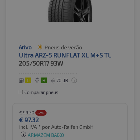
Arivo
Pneus de verão
Ultra ARZ-5 RUNFLAT XL M+S TL
205/50R17
93W
D
B
70 dB
Comparar pneus
€
99.30
-2%
€
97.32
incl. IVA *
por Auto-Raifen GmbH
ARMAZÉM BAIXO