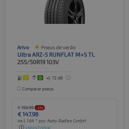
Arivo
Pneus de verão
Ultra ARZ-5 RUNFLAT M+S TL
255/50R19
103V
D
B
72 dB
Comparar pneus
€
150.99
-2%
€
147.98
incl. IVA *
por Auto-Raifen GmbH
EM ESTOQUE