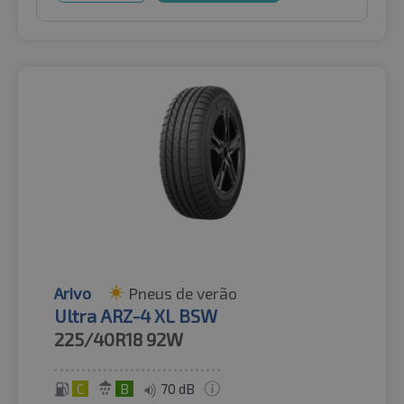
Arivo
Pneus de verão
Ultra ARZ-4 XL BSW
225/40R18
92W
C
B
70 dB