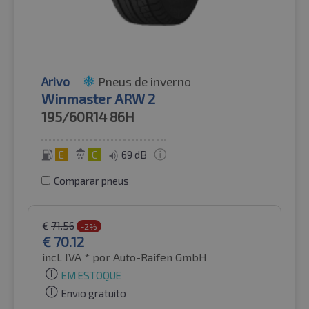
Arivo
Pneus de inverno
Winmaster ARW 2
195/60R14
86H
E
C
69 dB
Comparar pneus
€
71.56
-2%
€
70.12
incl. IVA *
por Auto-Raifen GmbH
EM ESTOQUE
Envio gratuito