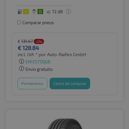
D
B
72 dB
Comparar pneus
€
131.47
-2%
€
128.84
incl. IVA *
por Auto-Raifen GmbH
EM ESTOQUE
Envio gratuito
Pormenores
Cesto de compras