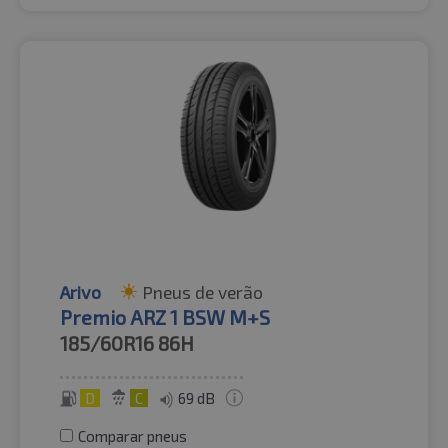
Arivo
Pneus de verão
Premio ARZ 1 BSW M+S
185/60R16
86H
D
C
69 dB
Comparar pneus