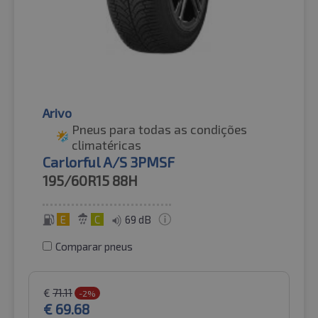
Arivo
Pneus para todas as condições
climatéricas
Carlorful A/S 3PMSF
195/60R15
88H
E
C
69 dB
Comparar pneus
€
71.11
-2%
€
69.68