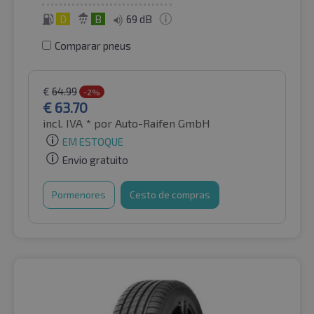
D
B
69 dB
Comparar pneus
€
64.99
-2%
€
63.70
incl. IVA *
por Auto-Raifen GmbH
EM ESTOQUE
Envio gratuito
Pormenores
Cesto de compras