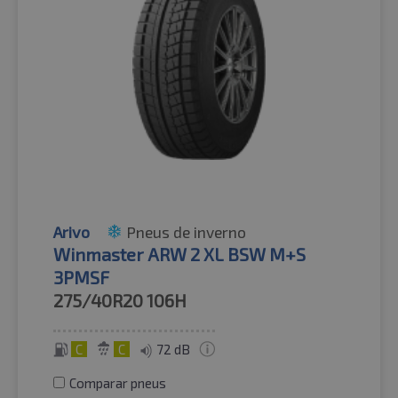
Arivo
Pneus de inverno
Winmaster ARW 2 XL BSW M+S
3PMSF
275/40R20
106H
C
C
72 dB
Comparar pneus