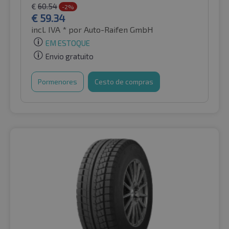
€
60.54
-2%
€
59.34
incl. IVA *
por Auto-Raifen GmbH
EM ESTOQUE
Envio gratuito
Pormenores
Cesto de compras