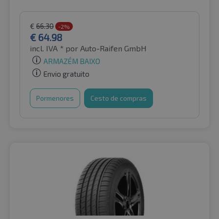
€
66.30
-2%
€
64.98
incl. IVA *
por Auto-Raifen GmbH
ARMAZÉM BAIXO
Envio gratuito
Pormenores
Cesto de compras