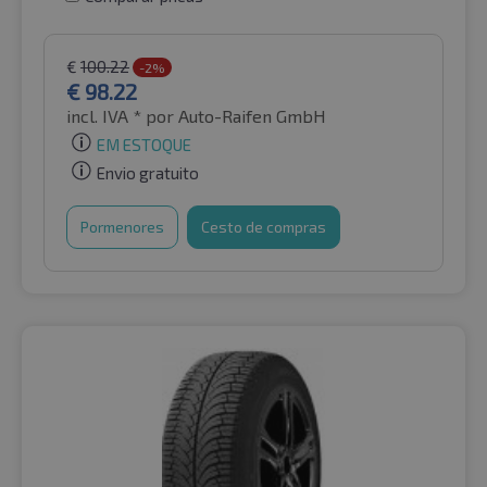
€
100.22
-2%
€
98.22
incl. IVA *
por Auto-Raifen GmbH
EM ESTOQUE
Envio gratuito
Pormenores
Cesto de compras