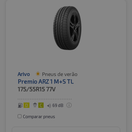
Arivo
Pneus de verão
Premio ARZ 1 M+S TL
175/55R15
77V
D
C
69 dB
Comparar pneus