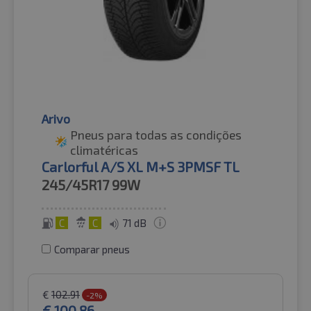
Arivo
Pneus para todas as condições
climatéricas
Carlorful A/S XL M+S 3PMSF TL
245/45R17
99W
C
C
71 dB
Comparar pneus
€
102.91
-2%
€
100.86