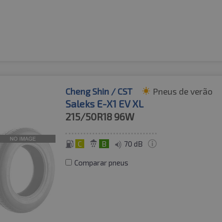
Cheng Shin / CST
Pneus de verão
Saleks E-X1 EV XL
215/50R18
96W
C
B
70 dB
Comparar pneus