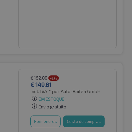
€
152.88
-2%
€
149.81
incl. IVA *
por Auto-Raifen GmbH
EM ESTOQUE
Envio gratuito
Pormenores
Cesto de compras