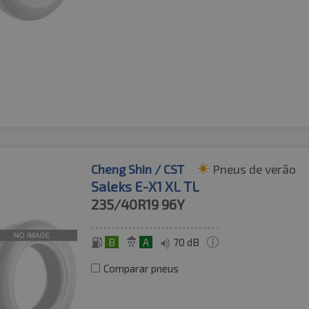
Cheng Shin / CST
Pneus de verão
Saleks E-X1 XL TL
235/40R19
96Y
B
A
70 dB
Comparar pneus