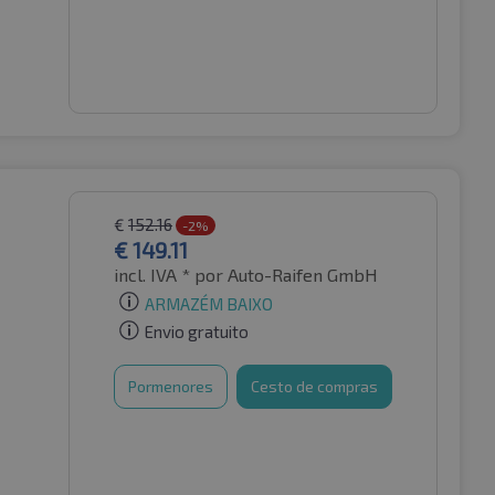
€
152.16
-2%
€
149.11
incl. IVA *
por Auto-Raifen GmbH
ARMAZÉM BAIXO
Envio gratuito
Pormenores
Cesto de compras