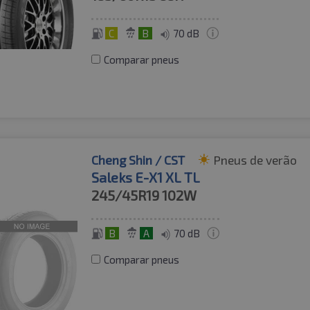
C
B
70 dB
Comparar pneus
Cheng Shin / CST
Pneus de verão
Saleks E-X1 XL TL
245/45R19
102W
B
A
70 dB
Comparar pneus