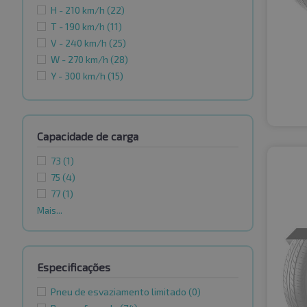
H - 210 km/h
(22)
T - 190 km/h
(11)
V - 240 km/h
(25)
W - 270 km/h
(28)
Y - 300 km/h
(15)
Capacidade de carga
73
(1)
75
(4)
77
(1)
Mais...
Especificações
Pneu de esvaziamento limitado
(0)