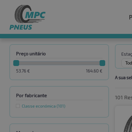
Preço unitário
Esta
53.76
€
164.60
€
A sua se
Por fabricante
101 Re
Classe económica
(101)