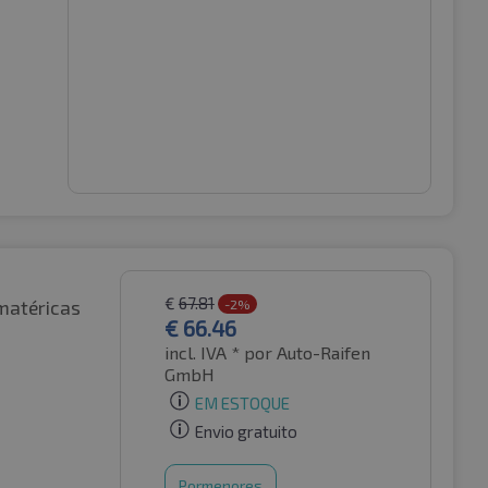
€
67.81
matéricas
-2%
€
66.46
incl. IVA *
por Auto-Raifen
GmbH
EM ESTOQUE
Envio gratuito
Pormenores