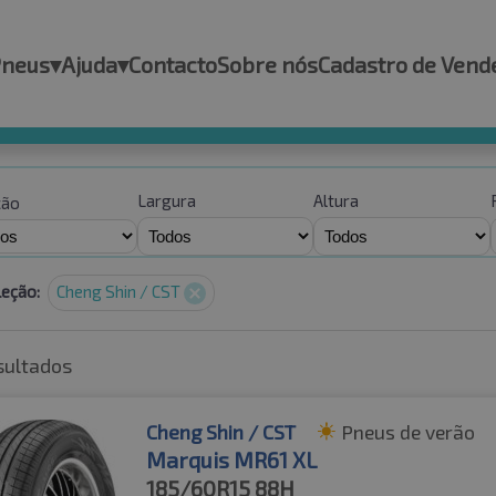
Pneus
▾
Ajuda
▾
Contacto
Sobre nós
Cadastro de Vend
Largura
Altura
ção
leção:
Cheng Shin / CST
sultados
Cheng Shin / CST
Pneus de verão
Marquis MR61 XL
185/60R15
88H