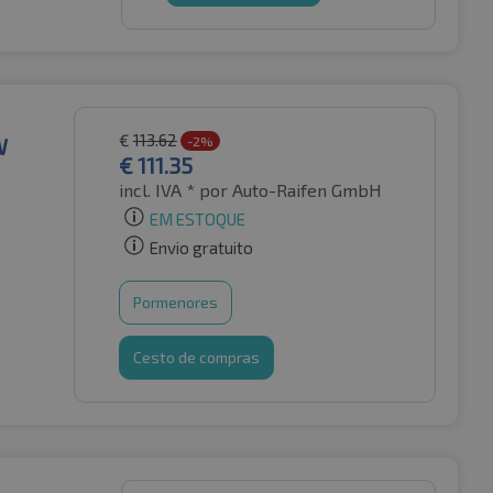
€
113.62
W
-2%
€
111.35
incl. IVA *
por Auto-Raifen GmbH
EM ESTOQUE
Envio gratuito
Pormenores
Cesto de compras