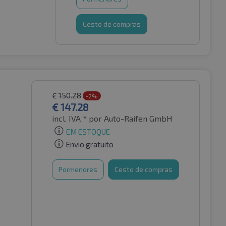
Cesto de compras
€
150.28
-2%
€
147.28
incl. IVA *
por Auto-Raifen GmbH
EM ESTOQUE
Envio gratuito
Pormenores
Cesto de compras