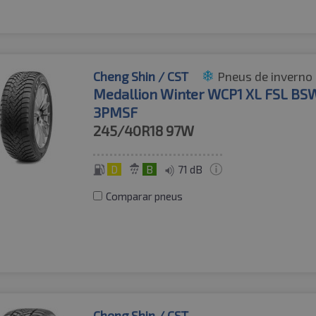
Cheng Shin / CST
Pneus de inverno
Medallion Winter WCP1 XL FSL BS
3PMSF
245/40R18
97W
D
B
71 dB
Comparar pneus
Cheng Shin / CST