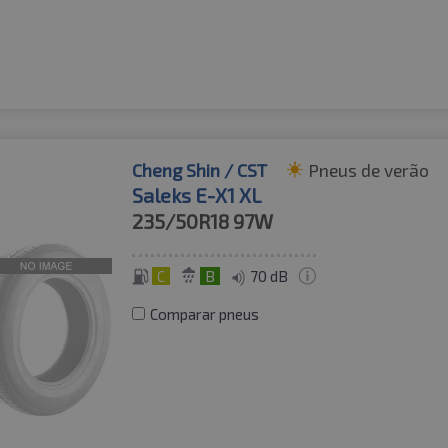
Cheng Shin / CST
Pneus de verão
Saleks E-X1 XL
235/50R18
97W
C
B
70 dB
Comparar pneus