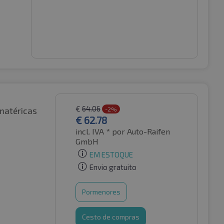
€
64.06
matéricas
-2%
€
62.78
incl. IVA *
por Auto-Raifen
GmbH
EM ESTOQUE
Envio gratuito
Pormenores
Cesto de compras