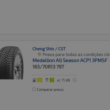
Cheng Shin / CST
Pneus para todas as condições cli
Medallion All Season ACP1 3PMSF
165/70R13
79T
D
C
71 dB
Comparar pneus