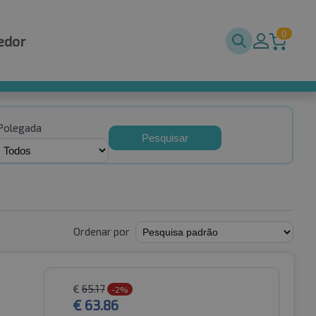
0
edor
Polegada
Pesquisar
Ordenar por
€
65.17
-2%
€
63.86