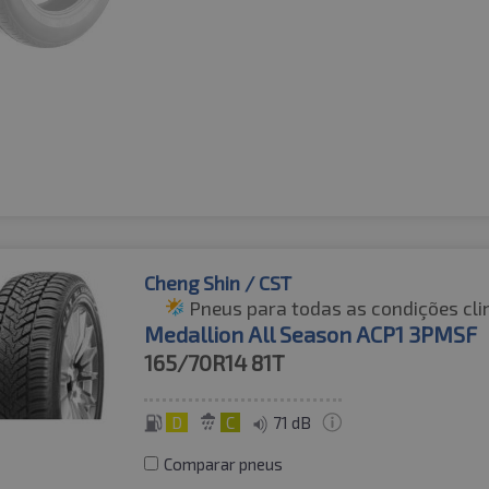
Cheng Shin / CST
Pneus para todas as condições cli
Medallion All Season ACP1 3PMSF
165/70R14
81T
D
C
71 dB
Comparar pneus