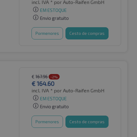
incl. IVA *
por Auto-Raifen GmbH
EM ESTOQUE
Envio gratuito
Pormenores
Cesto de compras
€
167.96
-2%
€
164.60
incl. IVA *
por Auto-Raifen GmbH
EM ESTOQUE
Envio gratuito
Pormenores
Cesto de compras