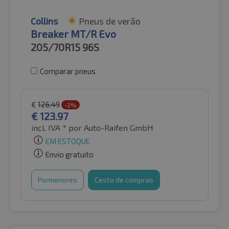
Collins
Pneus de verão
Breaker MT/R Evo
205/70R15
96S
Comparar pneus
€
126.49
-2%
€
123.97
incl. IVA *
por Auto-Raifen GmbH
EM ESTOQUE
Envio gratuito
Pormenores
Cesto de compras