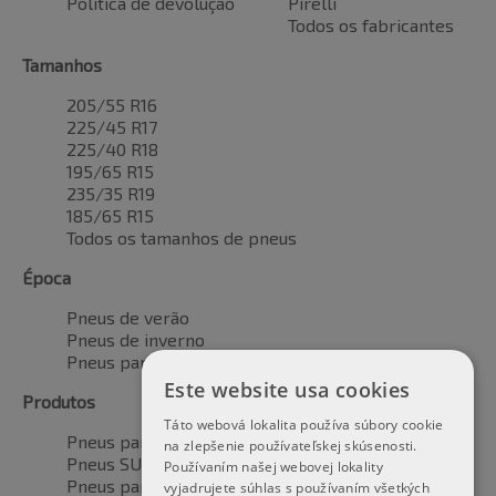
Política de devolução
Pirelli
Todos os fabricantes
Tamanhos
205/55 R16
225/45 R17
225/40 R18
195/65 R15
235/35 R19
185/65 R15
Todos os tamanhos de pneus
Época
Pneus de verão
Pneus de inverno
Pneus para todas as estações
Este website usa cookies
Produtos
Táto webová lokalita používa súbory cookie
Pneus para automóveis
na zlepšenie používateľskej skúsenosti.
Pneus SUV / 4x4
Používaním našej webovej lokality
Pneus para veículos de transporte
vyjadrujete súhlas s používaním všetkých