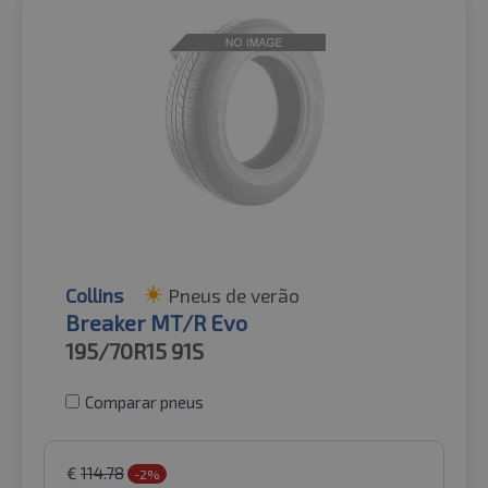
Collins
Pneus de verão
Breaker MT/R Evo
195/70R15
91S
Comparar pneus
€
114.78
-2%